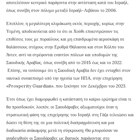
αποτελέσουν κεντρικό παράγοντα στην αντίσταση κατά του Ισραήλ,
όπως συνέβη στον πόλεμο μεταξύ Ισραήλ-Λιβάνου το 2006.
Επιπλέον, η μεγαλύτερη κλιμάκωση εκτός περιοχής, κυρίως στην
Υεμένη, αποδεικνύεται από το ότι οι Χούθι επικεντρώνουν τις
επιθέσεις τους με πυραύλους και μη επανδρωμένα αεροσκάφη σε
θαλάσσιους στόχους στην Ερυθρά Θάλασσα και στον Κόλπο του
Άντεν, αντί να στρέφονται εναντίον πόλεων και υποδομών της
Σαουδικής Αραβίας, όπως συνέβη από το 2015 έως και το 2022.
Επίσης, να τονίσουμε ότι η Σαουδική Αραβία δεν έχει ενταχθεί στον
ναυτικό συνασπισμό υπό την ηγεσία των ΗΠΑ, στην επιχείρηση
«Prosperity Guardian», που ξεκίνησε τον Δεκέμβριο του 2023.
Έτσι όπως έχει διαμορφωθεί η κατάσταση το καίριο ερώτημα είναι τι
θα προσδοκούν, λοιπόν, οι Σαουδάραβες αξιωματούχοι όταν η
στρατιωτική φάση της επιχείρησης του Ισραήλ στη Γάζα τελειώσει και
δώσει τη θέση της σε μια πολιτική διαπραγμάτευση και μια
διαδικασία ανάκαμψης μετά τη σύγκρουση; Θα μπορούσαν να
αναδειχθούν οι Σαουδάραβες ως βασικός παράγοντας στο