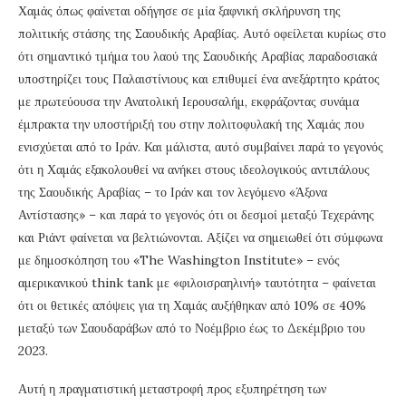
Χαμάς όπως φαίνεται οδήγησε σε μία ξαφνική σκλήρυνση της
πολιτικής στάσης της Σαουδικής Αραβίας. Αυτό οφείλεται κυρίως στο
ότι σημαντικό τμήμα του λαού της Σαουδικής Αραβίας παραδοσιακά
υποστηρίζει τους Παλαιστίνιους και επιθυμεί ένα ανεξάρτητο κράτος
με πρωτεύουσα την Ανατολική Ιερουσαλήμ, εκφράζοντας συνάμα
έμπρακτα την υποστήριξή του στην πολιτοφυλακή της Χαμάς που
ενισχύεται από το Ιράν. Και μάλιστα, αυτό συμβαίνει παρά το γεγονός
ότι η Χαμάς εξακολουθεί να ανήκει στους ιδεολογικούς αντιπάλους
της Σαουδικής Αραβίας – το Ιράν και τον λεγόμενο «Άξονα
Αντίστασης» – και παρά το γεγονός ότι οι δεσμοί μεταξύ Τεχεράνης
και Ριάντ φαίνεται να βελτιώνονται. Αξίζει να σημειωθεί ότι σύμφωνα
με δημοσκόπηση του «The Washington Institute» – ενός
αμερικανικού think tank με «φιλοισραηλινή» ταυτότητα – φαίνεται
ότι οι θετικές απόψεις για τη Χαμάς αυξήθηκαν από 10% σε 40%
μεταξύ των Σαουδαράβων από το Νοέμβριο έως το Δεκέμβριο του
2023.
Αυτή η πραγματιστική μεταστροφή προς εξυπηρέτηση των