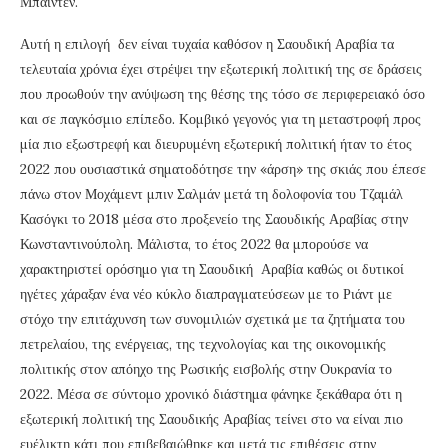
Μπάιντεν.
Αυτή η επιλογή δεν είναι τυχαία καθόσον η Σαουδική Αραβία τα
τελευταία χρόνια έχει στρέψει την εξωτερική πολιτική της σε δράσεις
που προωθούν την ανύψωση της θέσης της τόσο σε περιφερειακό όσο
και σε παγκόσμιο επίπεδο. Κομβικό γεγονός για τη μεταστροφή προς
μία πιο εξωστρεφή και διευρυμένη εξωτερική πολιτική ήταν το έτος
2022 που ουσιαστικά σηματοδότησε την «άρση» της σκιάς που έπεσε
πάνω στον Μοχάμεντ μπιν Σαλμάν μετά τη δολοφονία του Τζαμάλ
Κασόγκι το 2018 μέσα στο προξενείο της Σαουδικής Αραβίας στην
Κωνσταντινούπολη. Μάλιστα, το έτος 2022 θα μπορούσε να
χαρακτηριστεί ορόσημο για τη Σαουδική Αραβία καθώς οι δυτικοί
ηγέτες χάραξαν ένα νέο κύκλο διαπραγματεύσεων με το Ριάντ με
στόχο την επιτάχυνση των συνομιλιών σχετικά με τα ζητήματα του
πετρελαίου, της ενέργειας, της τεχνολογίας και της οικονομικής
πολιτικής στον απόηχο της Ρωσικής εισβολής στην Ουκρανία το
2022. Μέσα σε σύντομο χρονικό διάστημα φάνηκε ξεκάθαρα ότι η
εξωτερική πολιτική της Σαουδικής Αραβίας τείνει στο να είναι πιο
ευέλικτη κάτι που επιβεβαιώθηκε και μετά τις επιθέσεις στην