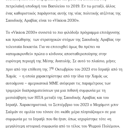
πετρελαϊκή υποδομή του Βασιλείου το 2019. Εν τω μεταξύ, άλλος
ένας καθοριστικός παράγοντας αυτής της νέας πολιτικής ατζέντας της
Σαουδικής Αραβίας είναι το «Vision 2030».
Το «Vision 2030» συνιστά το πιο φιλόδοξο πρόγραμμα επιτάχυνσης
και προώθησης των στρατηγικών στόχων της Σαουδικής Αραβίας την
τελευταία δεκαετία. Για να επιτευχθεί όμως θα πρέπει να
«απομακρυνθεί» πρώτα ο κίνδυνος αποσταθεροποίησης στην
ευρύτερη περιοχή της Μέσης Ανατολής. Σε αυτό το πλαίσιο, μήνες
ης
πριν από την επίθεση της 7
Οκτωβρίου του 2023 στο Ισραήλ από τη
Χαμάς – η οποία χαρακτηρίστηκε από την ίδια την Χαμάς ως
αυτοάμυνα – αμερικανικά ΜΜΕ ανέφεραν τις παραμέτρους των
τριμερών διαπραγματεύσεων για μια πιθανή συμφωνία με τη
μεσολάβηση των ΗΠΑ μεταξύ της Σαουδικής Αραβίας και του
Ισραήλ. Χαρακτηριστικά, το Σεπτέμβριο του 2023 ο Μοχάμεντ μπιν
Σαλμάν σε ομιλία του τόνισε ότι «κάθε μέρα πλησιάζουμε» σε μια
συμφωνία με το Ισραήλ που θα ήταν, όπως ισχυρίστηκε τότε «η
μεγαλύτερη ιστορική συμφωνία από το τέλος του Ψυχρού Πολέμου»,