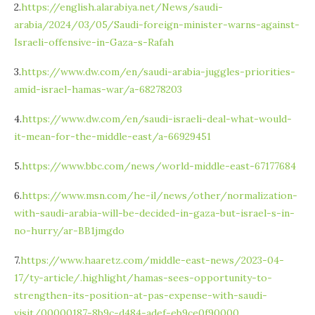
2.
https://english.alarabiya.net/News/saudi-
arabia/2024/03/05/Saudi-foreign-minister-warns-against-
Israeli-offensive-in-Gaza-s-Rafah
3.
https://www.dw.com/en/saudi-arabia-juggles-priorities-
amid-israel-hamas-war/a-68278203
4.
https://www.dw.com/en/saudi-israeli-deal-what-would-
it-mean-for-the-middle-east/a-66929451
5.
https://www.bbc.com/news/world-middle-east-67177684
6.
https://www.msn.com/he-il/news/other/normalization-
with-saudi-arabia-will-be-decided-in-gaza-but-israel-s-in-
no-hurry/ar-BB1jmgdo
7.
https://www.haaretz.com/middle-east-news/2023-04-
17/ty-article/.highlight/hamas-sees-opportunity-to-
strengthen-its-position-at-pas-expense-with-saudi-
visit/00000187-8b9c-d484-adef-eb9ce0f90000