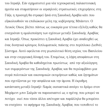
του Ισραήλ. Εάν σχηματιστεί μια νέα τεχνοκρατική παλαιστινιακή
ηγεσία και σταματήσουν οι ισραηλινές στρατιωτικές επιχειρήσεις στη
Γάζα, η προσοχή θα στραφεί ξανά στη Σαουδική Αραβία κάτι που
εξακολουθούν να επιδιώκουν μέλη της κυβέρνησης Μπάιντεν. Ο
Λευκός Οίκος βλέπει πάντως ως ευκαιρία μια τέτοια εξέλιξη καθώς θα
ενισχυόταν η ομαλοποίηση των σχέσεων μεταξύ Σαουδικής Αραβίας
και Ισραήλ. Όπως προκύπτει η Σαουδική Αραβία έχει αναδειχθεί ως
ένας δυνητικά κρίσιμος διπλωματικός παίκτης στο περίπλοκο Διεθνές
Σύστημα. Αυτό οφείλεται στη γεωπολιτικό θέση ισχύος του Βασιλείου
και στην ενεργειακή δύναμή του. Επομένως, η λήψη αποφάσεων στη
Σαουδική Αραβία θα καθοδηγείται πρωτίστως από την αξιολόγηση
των συμφερόντων της Σαουδικής Αραβίας και θα περιλαμβάνει μια
σειρά πολιτικών και οικονομικών εκτιμήσεων καθώς και ζητημάτων
που σχετίζονται με την ασφάλεια και την άμυνα. Η έκρυθμη
κατάσταση μεταξύ Ισραήλ-Χαμάς ουσιαστικά ανοίγει το δρόμο στον
Μοχάμεντ μπιν Σαλμάν να παρουσιαστεί ως ο ηγέτης που μπορεί να
πετύχει εκεί που τόσοι άλλοι απέτυχαν και παράλληλα θα μπορέσει
να ενισχύσει το αφήγημα της Σαουδικής Αραβίας που τοποθετεί το