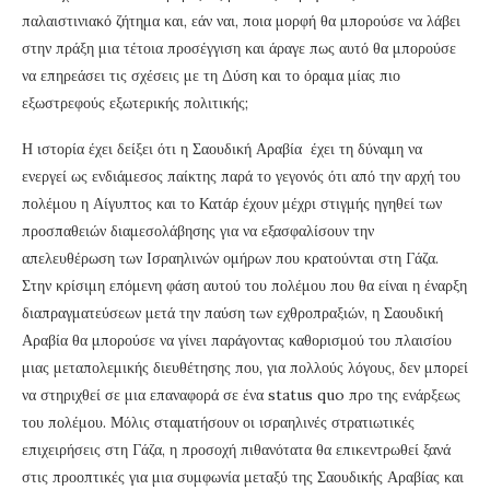
παλαιστινιακό ζήτημα και, εάν ναι, ποια μορφή θα μπορούσε να λάβει
στην πράξη μια τέτοια προσέγγιση και άραγε πως αυτό θα μπορούσε
να επηρεάσει τις σχέσεις με τη Δύση και το όραμα μίας πιο
εξωστρεφούς εξωτερικής πολιτικής;
Η ιστορία έχει δείξει ότι η Σαουδική Αραβία έχει τη δύναμη να
ενεργεί ως ενδιάμεσος παίκτης παρά το γεγονός ότι από την αρχή του
πολέμου η Αίγυπτος και το Κατάρ έχουν μέχρι στιγμής ηγηθεί των
προσπαθειών διαμεσολάβησης για να εξασφαλίσουν την
απελευθέρωση των Ισραηλινών ομήρων που κρατούνται στη Γάζα.
Στην κρίσιμη επόμενη φάση αυτού του πολέμου που θα είναι η έναρξη
διαπραγματεύσεων μετά την παύση των εχθροπραξιών, η Σαουδική
Αραβία θα μπορούσε να γίνει παράγοντας καθορισμού του πλαισίου
μιας μεταπολεμικής διευθέτησης που, για πολλούς λόγους, δεν μπορεί
να στηριχθεί σε μια επαναφορά σε ένα status quo προ της ενάρξεως
του πολέμου. Μόλις σταματήσουν οι ισραηλινές στρατιωτικές
επιχειρήσεις στη Γάζα, η προσοχή πιθανότατα θα επικεντρωθεί ξανά
στις προοπτικές για μια συμφωνία μεταξύ της Σαουδικής Αραβίας και