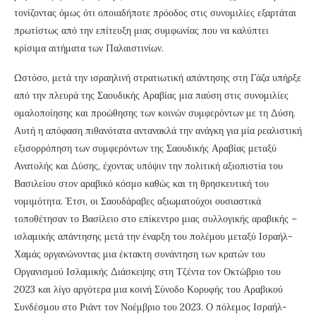
τονίζοντας όμως ότι οποιαδήποτε πρόοδος στις συνομιλίες εξαρτάται
πρωτίστως από την επίτευξη μιας συμφωνίας που να καλύπτει
κρίσιμα αιτήματα των Παλαιστινίων.
Ωστόσο, μετά την ισραηλινή στρατιωτική απάντησης στη Γάζα υπήρξε
από την πλευρά της Σαουδικής Αραβίας μια παύση στις συνομιλίες
ομαλοποίησης και προώθησης των κοινών συμφερόντων με τη Δύση.
Αυτή η απόφαση πιθανότατα αντανακλά την ανάγκη για μία ρεαλιστική
εξισορρόπηση των συμφερόντων της Σαουδικής Αραβίας μεταξύ
Ανατολής και Δύσης, έχοντας υπόψιν την πολιτική αξιοπιστία του
Βασιλείου στον αραβικό κόσμο καθώς και τη θρησκευτική του
νομιμότητα. Έτσι, οι Σαουδάραβες αξιωματούχοι ουσιαστικά
τοποθέτησαν το Βασίλειο στο επίκεντρο μιας συλλογικής αραβικής –
ισλαμικής απάντησης μετά την έναρξη του πολέμου μεταξύ Ισραήλ-
Χαμάς οργανώνοντας μια έκτακτη συνάντηση των κρατών του
Οργανισμού Ισλαμικής Διάσκεψης στη Τζέντα τον Οκτώβριο του
2023 και λίγο αργότερα μια κοινή Σύνοδο Κορυφής του Αραβικού
Συνδέσμου στο Ριάντ τον Νοέμβριο του 2023. Ο πόλεμος Ισραήλ-