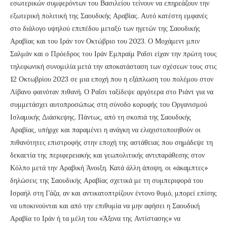
εσωτερικών συμφερόντων του Βασιλείου τείνουν να επηρεάζουν την
εξωτερική πολιτική της Σαουδικής Αραβίας. Αυτό κατέστη εμφανές
στο διάλογο υψηλού επιπέδου μεταξύ των ηγετών της Σαουδικής
Αραβίας και του Ιράν τον Οκτώβριο του 2023. Ο Μοχάμεντ μπιν
Σαλμάν και ο Πρόεδρος του Ιράν Εμπραίμ Ραΐσι είχαν την πρώτη τους
τηλεφωνική συνομιλία μετά την αποκατάσταση των σχέσεων τους στις
12 Οκτωβρίου 2023 σε μια εποχή που η εξάπλωση του πολέμου στον
Λίβανο φαινόταν πιθανή. Ο Ραΐσι ταξίδεψε αργότερα στο Ριάντ για να
συμμετάσχει αυτοπροσώπως στη σύνοδο κορυφής του Οργανισμού
Ισλαμικής Διάσκεψης. Πάντως, από τη σκοπιά της Σαουδικής
Αραβίας, υπήρχε και παραμένει η ανάγκη να ελαχιστοποιηθούν οι
πιθανότητες επιστροφής στην εποχή της αστάθειας που σημάδεψε τη
δεκαετία της περιφερειακής και γεωπολιτικής αντιπαράθεσης στον
Κόλπο μετά την Αραβική Άνοιξη. Κατά άλλη άποψη, οι «άκαμπτες»
δηλώσεις της Σαουδικής Αραβίας σχετικά με τη συμπεριφορά του
Ισραήλ στη Γάζα, αν και αντικατοπτρίζουν έντονο θυμό, μπορεί επίσης
να υποκινούνται και από την επιθυμία να μην αφήσει η Σαουδική
Αραβία το Ιράν ή τα μέλη του «Άξονα της Αντίστασης» να