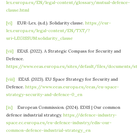
lex.europa.eu/EN/legal-content/glossary/mutual-defence-
clause.html
[vi]
EUR-Lex. (n.d.). Solidarity clause.
https://eur-
lex.europa.eu/legal-content/EN/TXT/?
uri=LEGISSUM:solidarity_clause
[vii]
EEAS. (2022). A Strategic Compass for Security and
Defence.
https://www.eeas.europa.eu/sites/default/files/documents/
[viii]
EEAS. (2023). EU Space Strategy for Security and
Defence.
https://www.eeas.europa.eu/eeas/eu-space-
strategy-security-and-defence-0_en
[ix]
European Commission. (2024). EDIS | Our common
defence industrial strategy.
https://defence-industry-
space.ec.europa.eu/eu-defence-industry/edis-our-
common-defence-industrial-strategy_en