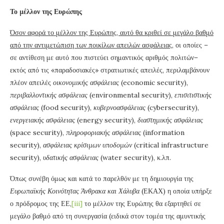
Το μέλλον της Ευρώπης
Όσον αφορά το μέλλον της Ευρώπης, αυτό θα κριθεί σε μεγάλο βαθμό
από την αντιμετώπιση των ποικίλων απειλών ασφάλειας
, οι οποίες –
σε αντίθεση με αυτό που πιστεύει σημαντικός αριθμός πολιτών–
εκτός από τις «παραδοσιακές» στρατιωτικές απειλές, περιλαμβάνουν
πλέον απειλές
οικονομικής ασφάλειας
(economic security),
περιβαλλοντικής ασφάλειας
(environmental security),
επισιτιστικής
ασφάλειας
(food security),
κυβερνοασφάλειας
(cybersecurity),
ενεργειακής ασφάλειας
(energy security),
διαστημικής ασφάλειας
(space security),
πληροφοριακής ασφάλειας
(information
security),
ασφάλειας κρίσιμων υποδομών
(critical infrastructure
security),
υδατικής ασφάλειας
(water security), κ.λπ.
Όπως συνέβη όμως και κατά το παρελθόν με τη δημιουργία της
Ευρωπαϊκής Κοινότητας Άνθρακα και Χάλυβα
(ΕΚΑΧ) η οποία υπήρξε
ο πρόδρομος της ΕΕ,
[iii]
το μέλλον της Ευρώπης θα εξαρτηθεί σε
μεγάλο βαθμό από τη συνεργασία (ειδικά στον τομέα της αμυντικής