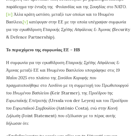
παράδειγμα την ένταξη της
Φινλανδίας
και της
Σουηδίας
στο ΝΑΤΟ.
[iv]
Άλλα κράτη ωστόσο, μεταξύ των οποίων και το Ηνωμένο
Βασίλειο,
[v]
κατέφυγαν στην ΕΕ με την οποία υπέγραψαν συμφωνία
για την εγκαθίδρυση
Εταιρικής Σχέσης Ασφάλειας & Άμυνας
(Security
& Defence Partnership).
Το περιεχόμενο της συμφωνίας ΕΕ – ΗΒ
Η συμφωνία για την εγκαθίδρυση
Εταιρικής Σχέσης Ασφάλειας &
Άμυνας
μεταξύ ΕΕ και Ηνωμένου Βασιλείου υπογράφηκε στις
19
Μαΐου 2025
στο πλαίσιο της
Συνόδου Κορυφής
που
πραγματοποιήθηκε στο Λονδίνο με τη συμμετοχή του
Πρωθυπουργού
του Ηνωμένου Βασιλείου
(Keir Starmer), της
Προέδρου της
Ευρωπαϊκής Επιτροπής
(Ursula von der Leyen) και του
Προέδρου
του Ευρωπαϊκού Συμβουλίου
(António Costa), ενώ στην
Κοινή
Δήλωση
(Joint Statement) που εξέδωσαν με το πέρας αυτής
δήλωσαν ότι: