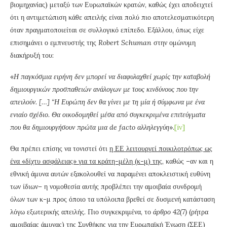
βιομηχανίας) μεταξύ των Ευρωπαϊκών κρατών, καθώς έχει αποδειχτεί
ότι η αντιμετώπιση κάθε απειλής είναι πολύ πιο αποτελεσματικότερη
όταν πραγματοποιείται σε συλλογικό επίπεδο. Εξάλλου, όπως είχε
επισημάνει ο εμπνευστής της
Robert Schuman
στην ομώνυμη
διακήρυξή του:
«
Η παγκόσμια ειρήνη δεν μπορεί να διαφυλαχθεί χωρίς την καταβολή
δημιουργικών προσπαθειών ανάλογων με τους κινδύνους που την
απειλούν. […] “Η Ευρώπη δεν θα γίνει με τη μία ή σύμφωνα με ένα
ενιαίο σχέδιο. Θα οικοδομηθεί μέσα από συγκεκριμένα επιτεύγματα
που θα δημιουργήσουν πρώτα μια de facto αλληλεγγύη
».
[iv]
Θα πρέπει επίσης να τονιστεί ότι
η ΕΕ λειτουργεί ποικιλοτρόπως ως
ένα «δίχτυ ασφάλειας» για τα κράτη-μέλη (κ-μ) της
, καθώς –αν και η
εθνική άμυνα αυτών εξακολουθεί να παραμένει αποκλειστική ευθύνη
των ίδιων– η νομοθεσία αυτής προβλέπει την αμοιβαία συνδρομή
όλων των κ-μ προς όποιο τα υπόλοιπα βρεθεί σε δυσμενή κατάσταση
λόγω εξωτερικής απειλής. Πιο συγκεκριμένα, το
άρθρο 42(7)
(ρήτρα
αμοιβαίας άμυνας) της Συνθήκης για την Ευρωπαϊκή Ένωση (ΣΕΕ)