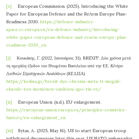
[x]
European Commission. (2025). Introducing the White
Paper for European Defence and the ReArm Europe Plan-
Readiness 2030.
https://defence-industry-
space.ec.europa.eu/eu-defence-industry/introducing-
white-paper-european-defence-and-rearm-europe-plan-
readiness-2030_en
[i]
Κουκάκης, Γ. (2022, Ιανουάριος 31). BREXIT: Δύο χρόνια μετά
τη «μεγάλη έξοδο» του Ηνωμένου Βασιλείου από την ΕΕ.
Κέντρο
Διεθνών Στρατηγικών Αναλύσεων (ΚΕΔΙΣΑ)
.
https://kedisa.gr/brexit-dyo-chronia-meta-ti-megali-
eksodo-tou-inomenou-vasileiou-apo-tin-ee/
[ii]
European Union. (n.d.). EU enlargement.
https://european-union.europa.eu/principles-countries-
history/eu-enlargement_en
[iii]
Sytas, A.. (2025, May 16). US to start European troop
withdrawal discussions later this year, US NATO ambassador