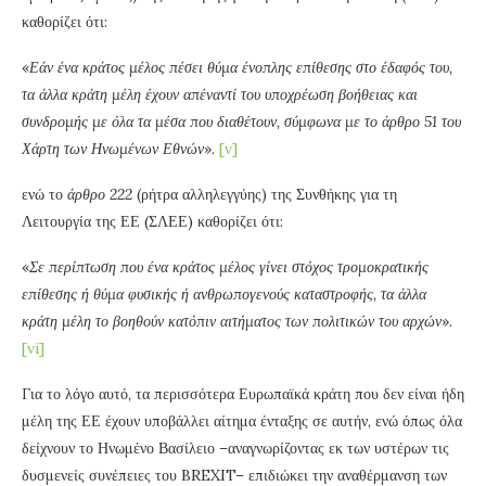
καθορίζει ότι:
«
Εάν ένα κράτος μέλος πέσει θύμα ένοπλης επίθεσης στο έδαφός του,
τα άλλα κράτη μέλη έχουν απέναντί του υποχρέωση βοήθειας και
συνδρομής με όλα τα μέσα που διαθέτουν, σύμφωνα με το άρθρο 51 του
Χάρτη των Ηνωμένων Εθνών
».
[v]
ενώ το
άρθρο 222
(ρήτρα αλληλεγγύης) της Συνθήκης για τη
Λειτουργία της ΕΕ (ΣΛΕΕ) καθορίζει ότι:
«
Σε περίπτωση που ένα κράτος μέλος γίνει στόχος τρομοκρατικής
επίθεσης ή θύμα φυσικής ή ανθρωπογενούς καταστροφής, τα άλλα
κράτη μέλη το βοηθούν κατόπιν αιτήματος των πολιτικών του αρχών
».
[vi]
Για το λόγο αυτό, τα περισσότερα Ευρωπαϊκά κράτη που δεν είναι ήδη
μέλη της ΕΕ έχουν υποβάλλει αίτημα ένταξης σε αυτήν, ενώ όπως όλα
δείχνουν το Ηνωμένο Βασίλειο –αναγνωρίζοντας εκ των υστέρων τις
δυσμενείς συνέπειες του BREXIT– επιδιώκει την αναθέρμανση των