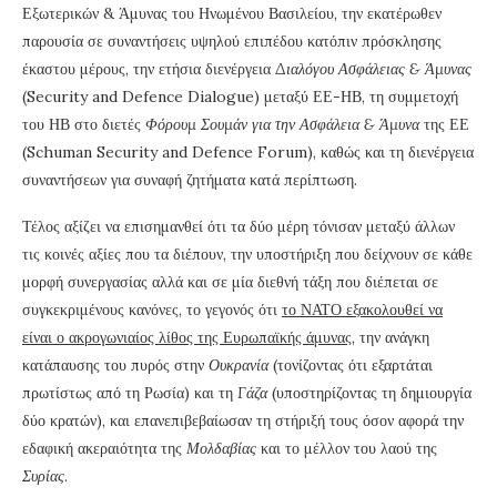
Εξωτερικών & Άμυνας του Ηνωμένου Βασιλείου, την εκατέρωθεν
παρουσία σε συναντήσεις υψηλού επιπέδου κατόπιν πρόσκλησης
έκαστου μέρους, την ετήσια διενέργεια
Διαλόγου Ασφάλειας & Άμυνας
(Security and Defence Dialogue) μεταξύ ΕΕ-ΗΒ, τη συμμετοχή
του ΗΒ στο διετές
Φόρουμ Σουμάν για την Ασφάλεια & Άμυνα
της ΕΕ
(Schuman Security and Defence Forum), καθώς και τη διενέργεια
συναντήσεων για συναφή ζητήματα κατά περίπτωση.
Τέλος αξίζει να επισημανθεί ότι τα δύο μέρη τόνισαν μεταξύ άλλων
τις κοινές αξίες που τα διέπουν, την υποστήριξη που δείχνουν σε κάθε
μορφή συνεργασίας αλλά και σε μία διεθνή τάξη που διέπεται σε
συγκεκριμένους κανόνες, το γεγονός ότι
το ΝΑΤΟ εξακολουθεί να
είναι ο ακρογωνιαίος λίθος της Ευρωπαϊκής άμυνας
, την ανάγκη
κατάπαυσης του πυρός στην
Ουκρανία
(τονίζοντας ότι εξαρτάται
πρωτίστως από τη Ρωσία) και τη
Γάζα
(υποστηρίζοντας τη δημιουργία
δύο κρατών), και επανεπιβεβαίωσαν τη στήριξή τους όσον αφορά την
εδαφική ακεραιότητα της
Μολδαβίας
και το μέλλον του λαού της
Συρίας
.