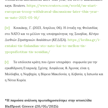
says.
Reuters
.
https://www.reuters.com/world/us-start-
european-troop-withdrawal-discussions-later-this-year-
us-nato-2025-05-16/
[iv]
Κουκάκης, Γ. (2023, Απρίλιος 06). Η ένταξη της Φινλανδίας
στο ΝΑΤΟ και το μέλλον της υποψηφιότητας της Σουηδίας.
Κέντρο
Διεθνών Στρατηγικών Αναλύσεων (ΚΕΔΙΣΑ)
.
https://kedisa.gr/i-
entaksi-tis-finlandias-sto-nato-kai-to-mellon-tis-
ypopsifiotitas-tis-souidias/
[v]
Τα υπόλοιπα κράτη που έχουν υπογράψει συμφωνία για την
εγκαθίδρυση Εταιρικής Σχέσης Ασφάλειας & Άμυνας είναι η
Μολδαβία, η Νορβηγία, η Βόρεια Μακεδονία, η Αλβανία, η Ιαπωνία και
η Νότια Κορέα.
*Η παρούσα ανάλυση πρωτοδημοσιεύτηκε στην ιστοσελίδα
Huffpost Greece (20/05/2025)