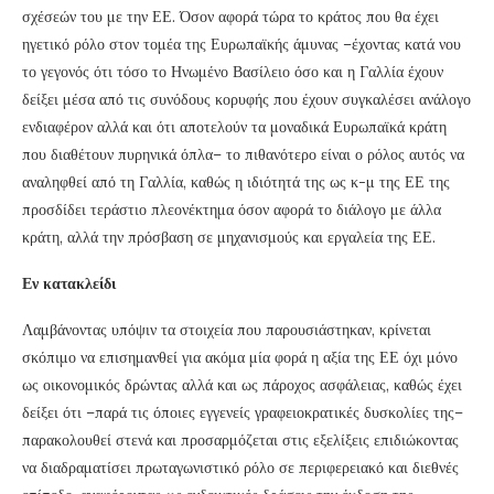
σχέσεών του με την ΕΕ. Όσον αφορά τώρα το κράτος που θα έχει
ηγετικό ρόλο στον τομέα της Ευρωπαϊκής άμυνας –έχοντας κατά νου
το γεγονός ότι τόσο το Ηνωμένο Βασίλειο όσο και η Γαλλία έχουν
δείξει μέσα από τις συνόδους κορυφής που έχουν συγκαλέσει ανάλογο
ενδιαφέρον αλλά και ότι αποτελούν τα μοναδικά Ευρωπαϊκά κράτη
που διαθέτουν πυρηνικά όπλα– το πιθανότερο είναι ο ρόλος αυτός να
αναληφθεί από τη Γαλλία, καθώς η ιδιότητά της ως κ-μ της ΕΕ της
προσδίδει τεράστιο πλεονέκτημα όσον αφορά το διάλογο με άλλα
κράτη, αλλά την πρόσβαση σε μηχανισμούς και εργαλεία της ΕΕ.
Εν κατακλείδι
Λαμβάνοντας υπόψιν τα στοιχεία που παρουσιάστηκαν, κρίνεται
σκόπιμο να επισημανθεί για ακόμα μία φορά η αξία της ΕΕ όχι μόνο
ως οικονομικός δρώντας αλλά και ως πάροχος ασφάλειας, καθώς έχει
δείξει ότι –παρά τις όποιες εγγενείς γραφειοκρατικές δυσκολίες της–
παρακολουθεί στενά και προσαρμόζεται στις εξελίξεις επιδιώκοντας
να διαδραματίσει πρωταγωνιστικό ρόλο σε περιφερειακό και διεθνές