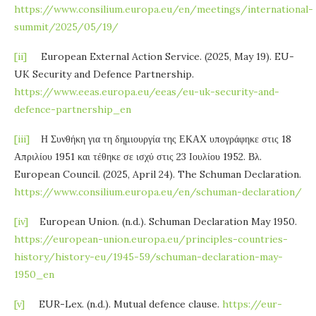
https://www.consilium.europa.eu/en/meetings/international-
summit/2025/05/19/
[ii]
European External Action Service. (2025, May 19). EU-
UK Security and Defence Partnership.
https://www.eeas.europa.eu/eeas/eu-uk-security-and-
defence-partnership_en
[iii]
Η Συνθήκη για τη δημιουργία της ΕΚΑΧ υπογράφηκε στις 18
Απριλίου 1951 και τέθηκε σε ισχύ στις 23 Ιουλίου 1952. Βλ.
European Council. (2025, April 24). The Schuman Declaration.
https://www.consilium.europa.eu/en/schuman-declaration/
[iv]
European Union. (n.d.). Schuman Declaration May 1950.
https://european-union.europa.eu/principles-countries-
history/history-eu/1945-59/schuman-declaration-may-
1950_en
[v]
EUR-Lex. (n.d.). Mutual defence clause.
https://eur-