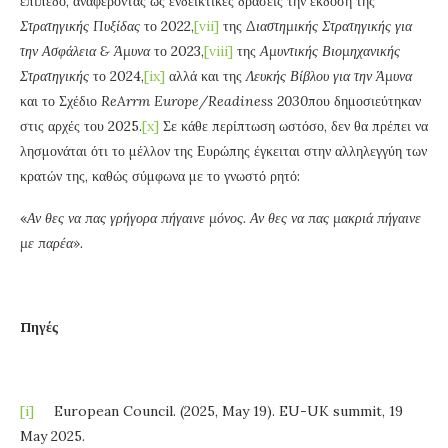
επίπεδο, αναφέροντας ως ενδεικτικές δράσεις την έκδοση της
Στρατηγικής Πυξίδας
το 2022,
[vii]
της
Διαστημικής Στρατηγικής για
την Ασφάλεια & Άμυνα
το 2023,
[viii]
της
Αμυντικής Βιομηχανικής
Στρατηγικής
το 2024,
[ix]
αλλά και της
Λευκής Βίβλου για την Άμυνα
και το Σχέδιο
ReArrm
Europe
/
Readiness
2030
που δημοσιεύτηκαν
στις αρχές του 2025.
[x]
Σε κάθε περίπτωση ωστόσο, δεν θα πρέπει να
λησμονάται ότι το μέλλον της Ευρώπης έγκειται στην αλληλεγγύη των
κρατών της, καθώς σύμφωνα με το γνωστό ρητό:
«
Αν θες να πας γρήγορα πήγαινε μόνος. Αν θες να πας μακριά πήγαινε
με παρέα».
Πηγές
[i]
European Council. (2025, May 19). EU-UK summit, 19
May 2025.