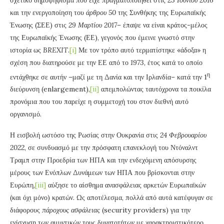
και την ενεργοποίηση του
άρθρου 50
της Συνθήκης της Ευρωπαϊκής
Ένωσης (ΣΕΕ) στις
29 Μαρτίου 2017
– έπαψε να είναι κράτος-μέλος
της Ευρωπαϊκής Ένωσης (ΕΕ), γεγονός που έμεινε γνωστό στην
ιστορία ως
BREXIT
.
[i]
Με τον τρόπο αυτό τερματίστηκε «άδοξα» η
σχέση που διατηρούσε με την ΕΕ από το
1973
, έτος κατά το οποίο
η
εντάχθηκε σε αυτήν –μαζί με τη Δανία και την Ιρλανδία– κατά την 1
διεύρυνση (enlargement),
[ii]
απεμπολώντας ταυτόχρονα τα ποικίλα
προνόμια που του παρείχε η συμμετοχή του στον διεθνή αυτό
οργανισμό.
Η εισβολή ωστόσο της Ρωσίας στην Ουκρανία στις
24 Φεβρουαρίου
2022
, σε συνδυασμό με την πρόσφατη επανεκλογή του Ντόναλντ
Τραμπ στην Προεδρία των ΗΠΑ και την ενδεχόμενη απόσυρσης
μέρους των Ενόπλων Δυνάμεων των ΗΠΑ που βρίσκονται στην
Ευρώπη,
[iii]
αύξησε το αίσθημα ανασφάλειας αρκετών Ευρωπαϊκών
(και όχι μόνο) κρατών. Ως αποτέλεσμα, πολλά από αυτά κατέφυγαν σε
διάφορους
πάροχους ασφάλειας
(security providers) για την
ενίσχυση των αμυντικών τους δυνατοτήτων με χαρακτηριστικότερο