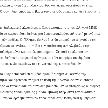
Ελλάδα απαντά ότι οι Μπεκτασήδες κατ’ αρχήν συνεχίζουν να είναι
νουν πλήρη προστασία βάσει του διεθνούς δικαίου και δεν θίγονται τα
η ως διπλωματικό πλεονέκτημα. Όπως επισημαίνεται σε ελληνικά ΜΜΕ
δα να παρουσιάσει διεθνώς μια θρησκευτικά πλουραλιστική μειονότητα,
ικών ομάδων. Οι Έλληνες διπλωμάτες θα μπορούν να απαντούν στις
ούμενοι ως αντίφαση την ίδια την κατάσταση των Αλεβιτών στην
ποβαθμισμένοι και περιθωριοποιημένοι. Σε αυτό το πλαίσιο, αν η
ι» διεθνώς το τουρκικό αφήγημα, αν πάλι αποφύγει τον δημόσιο
ιονοτικών δικαιωμάτων στο εσωτερικό της κατά το δοκούν.
α κίνηση πολλαπλού συμβολισμού. Επισημαίνει, αφενός, την
ητας και αφετέρου ενισχύει τη θέση της Ελλάδας σε ένα ευρύτερο
θησε να παρουσιάσει το συνολικό μουσουλμανικό στοιχείο ως ομοιογενή
ησκευτικός προσδιορισμός (μουσουλμάνοι) υπερβαίνει τον εθνοτικό ή
η μόνη καθαρά «μειονοτική» παράμετρος στη Θράκη είναι η θρησκεία,