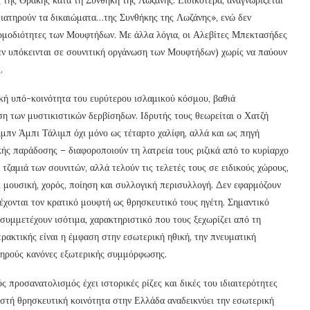
διατηρούν τα δικαιώματα…της Συνθήκης της Λωζάνης», ενώ δεν
αρμοδιότητες των Μουφτήδων. Με άλλα λόγια, οι Αλεβίτες Μπεκτασήδες
 δεν υπόκεινται σε σουνιτική οργάνωση των Μουφτήδων) χωρίς να παύουν
.
κή υπό-κοινότητα του ευρύτερου ισλαμικού κόσμου, βαθιά
ση των μυστικιστικών δερβίσηδων. Ιδρυτής τους θεωρείται ο Χατζή
ιμπν Άμπι Τάλιμπ όχι μόνο ως τέταρτο χαλίφη, αλλά και ως πηγή
ής παράδοσης – διαφοροποιούν τη λατρεία τους ριζικά από το κυρίαρχο
 τζαμιά των σουνιτών, αλλά τελούν τις τελετές τους σε ειδικούς χώρους,
αι μουσική, χορός, ποίηση και συλλογική περισυλλογή. Δεν εφαρμόζουν
δέχονται τον κρατικό μουφτή ως θρησκευτικό τους ηγέτη. Σημαντικό
ς συμμετέχουν ισότιμα, χαρακτηριστικό που τους ξεχωρίζει από τη
ρακτικής είναι η έμφαση στην εσωτερική ηθική, την πνευματική
τηρούς κανόνες εξωτερικής συμμόρφωσης.
 προσανατολισμός έχει ιστορικές ρίζες και δικές του ιδιαιτερότητες
ιστή θρησκευτική κοινότητα στην Ελλάδα αναδεικνύει την εσωτερική