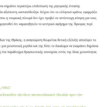
να σημαίνει περαιτέρω επιδείνωση της ρητορικής έντασης
 αξιόπιστη «ανταπόδειξη»: δείχνει ότι το ελληνικό κράτος εφαρμόζει
που η τουρκική πλευρά δεν έχει προβεί σε αντίστοιχη κίνηση για τους
ρμηνευθεί ότι «αμφισβητεί» το κεντρικό αφήγημα της Άγκυρας περί
δων της Θράκης, η αναγνώριση θεωρείται θετική εξέλιξη: αποσύρει το
μια μειονοτική μερίδα και της δίνει το δικαίωμα να εκφράσει δημόσια
 ένα παράδειγμα θρησκευτικής ισονομίας εντός της ίδιας μειονότητας
2/0847
ektasides-alevites-mousoulmanoi-thrakis-apo-tin-
odoiporiko-tis-k-se-kavala-kai-evro-oi-mpektasides-