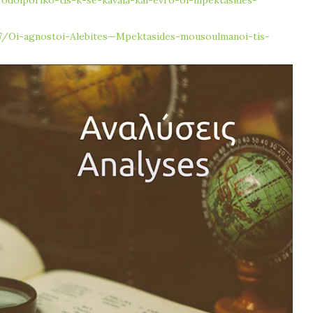
7/Oi-agnostoi-Alebites—Mpektasides-mousoulmanoi-tis-