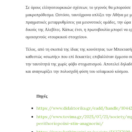
Σε όρους ελληνοτουρκικών σχέσεων, το γεγονός θα μπορούσε 
μακροπρόθεσμα. Ωστόσο, ταυτόχρονα οπλίζει την Αθήνα με μία
πραγματικές μεταρρυθμίσεις για μειονοτικές ομάδες, την ώρα 
δικούς της Αλεβίτες. Κάπως έτσι, η πρωτοβουλία μπορεί να ε
ομοιογενούς «τουρκικού στοιχείου».
Τέλος, από τη σκοπιά της ίδιας της κοινότητας των Μπεκτασή
καθεστώς «σιωπής» που επί δεκαετίες επιβαλλόταν έμμεσα σε 
την ταυτότητά της χωρίς φόβο στιγματισμού. Αποτελεί δηλαδή
και αναγνωρίζει την πολυσχιδή φύση του ισλαμικού κόσμου.
Πηγές
https://www.didaktorika.gr/eadd/handle/1044
https://www.tovima.gr/2025/07/23/society/mp
perithoriopoiisi-stin-anagnorisi/
https://www.kathimerini.gr/society/562717699/