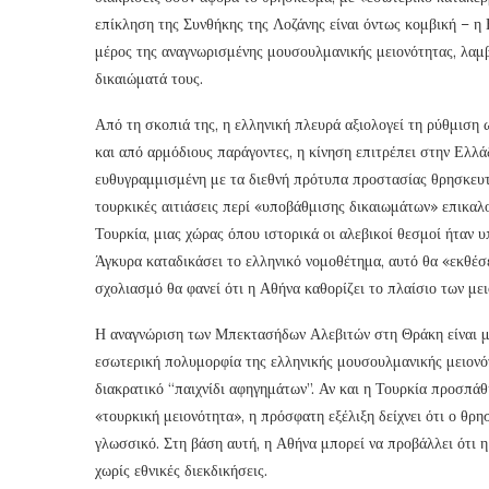
επίκληση της Συνθήκης της Λοζάνης είναι όντως κομβική – η 
μέρος της αναγνωρισμένης μουσουλμανικής μειονότητας, λαμβά
δικαιώματά τους.
Από τη σκοπιά της, η ελληνική πλευρά αξιολογεί τη ρύθμισ
και από αρμόδιους παράγοντες, η κίνηση επιτρέπει στην Ελλά
ευθυγραμμισμένη με τα διεθνή πρότυπα προστασίας θρησκευτ
τουρκικές αιτιάσεις περί «υποβάθμισης δικαιωμάτων» επικαλ
Τουρκία, μιας χώρας όπου ιστορικά οι αλεβικοί θεσμοί ήταν υ
Άγκυρα καταδικάσει το ελληνικό νομοθέτημα, αυτό θα «εκθέσε
σχολιασμό θα φανεί ότι η Αθήνα καθορίζει το πλαίσιο των με
Η αναγνώριση των Μπεκτασήδων Αλεβιτών στη Θράκη είναι μι
εσωτερική πολυμορφία της ελληνικής μουσουλμανικής μειονότ
διακρατικό “παιχνίδι αφηγημάτων”. Αν και η Τουρκία προσπά
«τουρκική μειονότητα», η πρόσφατη εξέλιξη δείχνει ότι ο θρ
γλωσσικό. Στη βάση αυτή, η Αθήνα μπορεί να προβάλλει ότι 
χωρίς εθνικές διεκδικήσεις.