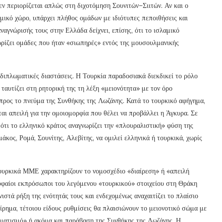
 περιορίζεται απλώς στη διχοτόμηση Σουνιτών–Σιιτών. Αν και ο
μικό χώρο, υπάρχει πλήθος ομάδων με ιδιότυπες πεποιθήσεις και
ναγνώρισής τους στην Ελλάδα δείχνει, επίσης, ότι το ισλαμικό
ωρίζει ομάδες που ήταν «σιωπηρές» εντός της μουσουλμανικής
διπλωματικές διαστάσεις. Η Τουρκία παραδοσιακά διεκδικεί το ρόλο
αυτίζει στη ρητορική της τη λέξη «μειονότητα» με τον όρο
 προς το πνεύμα της Συνθήκης της Λωζάνης. Κατά το τουρκικό αφήγημα,
αι απειλή για την ομοιομορφία που θέλει να προβάλλει η Άγκυρα. Σε
 ότι το ελληνικό κράτος αναγνωρίζει την «πλουραλιστική» φύση της
κος, Ρομά, Σουνίτης, Αλεβίτης, να ομιλεί ελληνικά ή τουρκικά, χωρίς
Τουρκικά ΜΜΕ χαρακτηρίζουν το νομοσχέδιο «διαίρεση» ή «απειλή
υφαίοι εκπρόσωποι του λεγόμενου «τουρκικού» στοιχείου στη Θράκη
στά ρήξη της ενότητάς τους και ενδεχομένως αναχαιτίζει το πλαίσιο
ρημα, τέτοιου είδους ρυθμίσεις θα πλαισιώνουν το μειονοτικό σώμα με
ρματισμό» ή ακόμα και παράβαση της Συνθήκης της Λωζάνης. Η