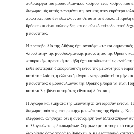
πολυμορφία του μουσουλμανικού κόσμου, ένας κόσμος που δεν
διαχωρισμός αυτός παραμένει σημαντικός στον ευρύτερο ισλα
πρακτικές που δεν εξαντλούνται σε αυτό το δίπολο. Η πράξη α
θρήσκευμα είναι πολυσχιδές και σε εθνικό επίπεδο, αφού ξεχ
μειονότητας.
Η πρωτοβουλία της Αθήνας έχει αναπόφευκτα και σημαντικές 
«προστάτη» της μουσουλμανικής μειονότητας της Θράκης και τ
«τουρκική», πρακτική που ήδη έχει καταδικαστεί ως αντίθετη
κάθε εσωτερική διαφοροποίηση εντός της μειονότητας θεωρείτ
αυτό το πλαίσιο, η ελληνική κίνηση ανατροφοδοτεί το μήνυμα
μειονότητας: ο μουσουλμάνος της Θράκης μπορεί να είναι Πομά
αυτό να λαμβάνει αυτομάτως εθνοτική διάσταση.
Η Άγκυρα και τμήματα της μειονότητας αντέδρασαν έντονα. 
διαχωρισμού» της «τουρκικής» μειονότητας της Θράκης. Κορ
εξέφρασαν ανησυχίες ότι η αυτονόμηση των Μπεκτασήδων συνι
συλλογικών τους δικαιωμάτων. Σύμφωνα με το τουρκικό επιχεί
διακρίσεις όσον αφορά το θρήσκευμα, με «εσωτερικό κατακε