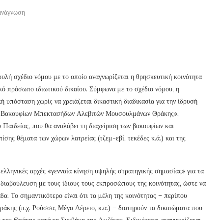
ανάγνωση
υλή σχέδιο νόμου με το οποίο αναγνωρίζεται η θρησκευτική κοινότητα
πρόσωπο ιδιωτικού δικαίου. Σύμφωνα με το σχέδιο νόμου, η
 υπόσταση χωρίς να χρειάζεται δικαστική διαδικασία για την ίδρυσή
οπή Βακουφίων Μπεκτασήδων Αλεβιτών Μουσουλμάνων Θράκης»,
Παιδείας, που θα αναλάβει τη διαχείριση των βακουφίων και
ίσης θέματα των χώρων λατρείας (τζεμ-εβί, τεκέδες κ.ά.) και της
λληνικές αρχές «γενναία κίνηση υψηλής στρατηγικής σημασίας» για τα
 διαβούλευση με τους ίδιους τους εκπροσώπους της κοινότητας, ώστε να
α. Το σημαντικότερο είναι ότι τα μέλη της κοινότητας – περίπου
άκης (π.χ. Ρούσσα, Μέγα Δέρειο, κ.α.) – διατηρούν τα δικαιώματα που
της Θράκης κατά τη Συνθήκη της Λωζάνης. Ειδικότερα, αναγνωρίζεται