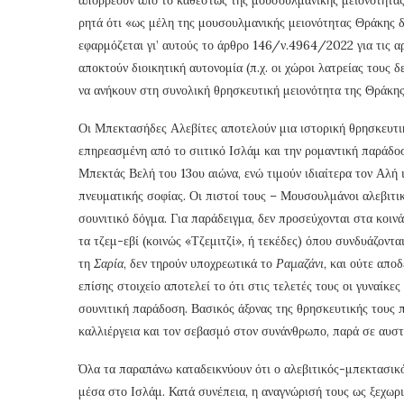
ρητά ότι «ως μέλη της μουσουλμανικής μειονότητας Θράκης 
εφαρμόζεται γι’ αυτούς το άρθρο 146/ν.4964/2022 για τις 
αποκτούν διοικητική αυτονομία (π.χ. οι χώροι λατρείας τους
να ανήκουν στη συνολική θρησκευτική μειονότητα της Θράκης
Οι Μπεκτασήδες Αλεβίτες αποτελούν μια ιστορική θρησκευτι
επηρεασμένη από το σιιτικό Ισλάμ και την ρομαντική παράδο
Μπεκτάς Βελή του 13ου αιώνα, ενώ τιμούν ιδιαίτερα τον Αλή 
πνευματικής σοφίας. Οι πιστοί τους – Μουσουλμάνοι αλεβιτικ
σουνιτικό δόγμα. Για παράδειγμα, δεν προσεύχονται στα κοινά
τα τζεμ-εβί (κοινώς «Τζεμιτζί», ή τεκέδες) όπου συνδυάζοντ
τη
Σαρία
, δεν τηρούν υποχρεωτικά το
Ραμαζάνι
, και ούτε απο
επίσης στοιχείο αποτελεί το ότι στις τελετές τους οι γυναίκε
σουνιτική παράδοση. Βασικός άξονας της θρησκευτικής τους π
καλλιέργεια και τον σεβασμό στον συνάνθρωπο, παρά σε αυσ
Όλα τα παραπάνω καταδεικνύουν ότι ο αλεβιτικός-μπεκτασικός
μέσα στο Ισλάμ. Κατά συνέπεια, η αναγνώρισή τους ως ξεχωρ