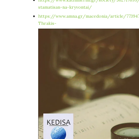
stamatisan-na-kryvontai/
https://www.amna.gr/macedonia/article/77394
Thrakis-