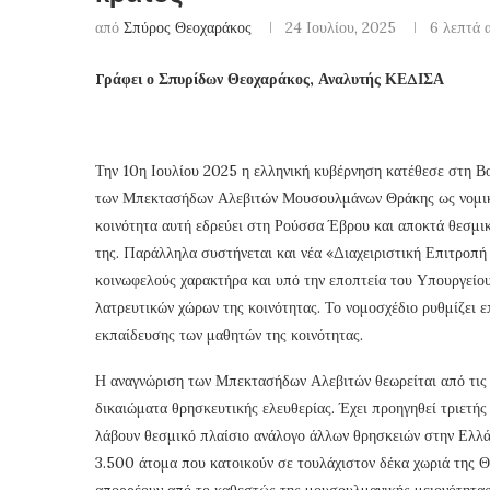
από
Σπύρος Θεοχαράκος
24 Ιουλίου, 2025
6 λεπτά 
Γράφει ο Σπυρίδων Θεοχαράκος, Αναλυτής ΚΕΔΙΣΑ
Την 10η Ιουλίου 2025 η ελληνική κυβέρνηση κατέθεσε στη Βο
των Μπεκτασήδων Αλεβιτών Μουσουλμάνων Θράκης ως νομικό 
κοινότητα αυτή εδρεύει στη Ρούσσα Έβρου και αποκτά θεσμική
της. Παράλληλα συστήνεται και νέα «Διαχειριστική Επιτρ
κοινωφελούς χαρακτήρα και υπό την εποπτεία του Υπουργείου 
λατρευτικών χώρων της κοινότητας. Το νομοσχέδιο ρυθμίζει επ
εκπαίδευσης των μαθητών της κοινότητας.
Η αναγνώριση των Μπεκτασήδων Αλεβιτών θεωρείται από τις ε
δικαιώματα θρησκευτικής ελευθερίας. Έχει προηγηθεί τριετής
λάβουν θεσμικό πλαίσιο ανάλογο άλλων θρησκειών στην Ελλάδ
3.500 άτομα που κατοικούν σε τουλάχιστον δέκα χωριά της Θρ
απορρέουν από το καθεστώς της μουσουλμανικής μειονότητας 