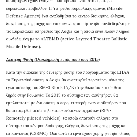
αισθητήρων έχουν ενισχυθεί και προωθούνται στο ευρύτερο
ευρωπαϊκό περιβάλλον. Η Υπηρεσία πυραυλικής άμυνας (Missile
Defense Agency) έχει αναβαθμίσει το κέντρο διοίκησης, ελέγχου,
διαχείρισης της μάχης και επικοινωνίας που ήταν ήδη συνδεδεμένο με
τις Ευρωπαϊκές υπηρεσίες της Aegis και η οποία είναι πλέον πλήρως
συνδεδεμένη με το ALTBMD
(
Active Layered Theatre Ballistic
Missile Defense).
Δεύτερη Φάση (Ολοκλήρωση εντός του έτους 2015)
Κατά την διάρκεια της δεύτερης φάσης του προγράμματος της ΕΠΑΑ
το Ευρωπαϊκό σύστημα Aegis θα αναπτυχθεί περαιτέρω μέσω της
εγκατάστασης του SM-3 Block IA/B στην θάλασσα και σε θέση
ξηράς στην Ρουμανία. Το 2015 το σύστημα των αισθητήρων θα
εμπλουτιστεί με ένα σύστημα αερομεταφερόμενων αισθητήρων που
θα μεταφερθεί μέσω τηλεκατευθυνόμενων οχημάτων (RPV-
Remotely piloted vehicles), τα οποία απαιτούν αλλαγές στο
σύστημα του κέντρου διοίκησης, ελέγχου, διαχείρισης της μάχης και
επικοινωνίας (C2BMC). Όλα αυτά τα έργα έχουν χορηγηθεί ήδη στους