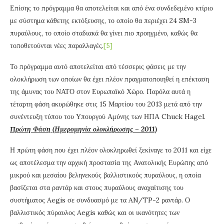
Επίσης το πρόγραμμα θα αποτελείται και από ένα συνδεδεμένο κτίριο
με σύστημα κάθετης εκτόξευσης, το οποίο θα περιέχει 24 SM-3
πυραύλους, το οποίο σταδιακά θα γίνει πιο προηγμένο, καθώς θα
τοποθετούνται νέες παραλλαγές.
[5]
Το πρόγραμμα αυτό αποτελείται από τέσσερις φάσεις με την
ολοκλήρωση των οποίων θα έχει πλέον πραγματοποιηθεί η επέκταση
της άμυνας του ΝΑΤΟ στον Ευρωπαϊκό Χώρο. Παρόλα αυτά η
τέταρτη φάση ακυρώθηκε στις 15 Μαρτίου του 2013 μετά από την
συνέντευξη τύπου του Υπουργού Αμύνης των ΗΠΑ Chuck Hagel.
Πρώτη Φάση (Ημερομηνία ολοκλήρωσης – 2011)
Η πρώτη φάση που έχει πλέον ολοκληρωθεί ξεκίναγε το 2011 και είχε
ως αποτέλεσμα την αρχική προστασία της Ανατολικής Ευρώπης από
μικρού και μεσαίου βεληνεκούς βαλλιστικούς πυραύλους, η οποία
βασίζεται στα ραντάρ και στους πυραύλους αναχαίτισης του
συστήματος Aegis σε συνδυασμό με τα AN/TP-2 ραντάρ. Ο
βαλλιστικός πύραυλος Aegis καθώς και οι ικανότητες των