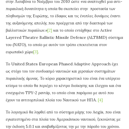
στην Λισαβόνα το Νοέμβριο του 2010 ώστε «να αναπτυχθεί μια αντι-
πυραυλική δυνατότητα η οποία θα σκοπεύει στην προστασία των
πληθυσμών της Ευρώπης, το έδαφος και τις ένοπλες δυνάμεις έναντι
της αυξανόμενης απειλής που προέρχεται από την διασπορά των
βαλλιστικών πυραύλων.»
[2]
και το οποίο εντάχθηκε στο Active
Layered Theatre Ballistic Missile Defence (ALTBMD) σύστημα
του (ΝΑΤΟ), το οποίο με αυτόν τον τρόπο επεκτείνεται στον
ευρωπαϊκό χώρο
[3]
.
Το United States European Phased Adaptive Approach έχει
ως στόχο του τον συνδυασμό ναυτικών και χερσαίων συστημάτων
πυραυλικής άμυνας. Το κύριο χαρακτηριστικό του είναι ένα υπέργειο
κτίσμα το οποίο θα περιέχει το κέντρο διοίκησης και έλεγχου και ένα
ενισχυμένο TPY-2 ραντάρ, το οποίο είναι παρόμοιο με αυτό που
έχουν τα αντιτορπιλικά πλοία του Ναυτικού των ΗΠΑ.
[4]
Το λογισμικό θα ληφθεί από το σύστημα μάχης του Aegis, που είναι
εγκατεστημένο στα πλοία του Αμερικάνικου ναυτικού, ξεκινώντας με
την έκδοση 5.0.1 και αναβαθμίζοντας την με την πάροδο του χρόνου.