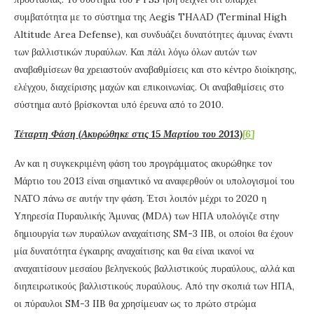
συμβατότητα με το σύστημα της Aegis THAAD (Terminal High
Altitude Area Defense), και συνδυάζει δυνατότητες άμυνας έναντι
των βαλλιστικών πυραύλων. Και πάλι λόγω όλων αυτών των
αναβαθμίσεων θα χρειαστούν αναβαθμίσεις και στο κέντρο διοίκησης,
ελέγχου, διαχείρισης μαχών και επικοινωνίας. Οι αναβαθμίσεις στο
σύστημα αυτό βρίσκονται υπό έρευνα από το 2010.
Τέταρτη Φάση (Ακυρώθηκε στις 15 Μαρτίου του 2013)
[6]
Αν και η συγκεκριμένη φάση του προγράμματος ακυρώθηκε τον
Μάρτιο του 2013 είναι σημαντικό να αναφερθούν οι υπολογισμοί του
ΝΑΤΟ πάνω σε αυτήν την φάση. Έτσι λοιπόν μέχρι το 2020 η
Υπηρεσία Πυραυλικής Άμυνας (MDA) των ΗΠΑ υπολόγιζε στην
δημιουργία των πυραύλων αναχαίτισης SM-3 IIB, οι οποίοι θα έχουν
μία δυνατότητα έγκαιρης αναχαίτισης και θα είναι ικανοί να
αναχαιτίσουν μεσαίου βεληνεκούς βαλλιστικούς πυραύλους, αλλά και
διηπειρωτικούς βαλλιστικούς πυραύλους. Από την σκοπιά των ΗΠΑ,
οι πύραυλοι SM-3 IIB θα χρησίμευαν ως το πρώτο στρώμα