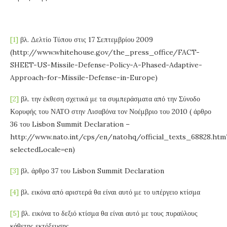
[1]
βλ. Δελτίο Τύπου στις 17 Σεπτεμβρίου 2009
(http://www.whitehouse.gov/the_press_office/FACT-
SHEET-US-Missile-Defense-Policy-A-Phased-Adaptive-
Approach-for-Missile-Defense-in-Europe)
[2]
βλ. την έκθεση σχετικά με τα συμπεράσματα από την Σύνοδο
Κορυφής του ΝΑΤΟ στην Λισαβόνα τον Νοέμβριο του 2010 ( άρθρο
36 του Lisbon Summit Declaration –
http://www.nato.int/cps/en/natohq/official_texts_68828.htm
selectedLocale=en)
[3]
βλ. άρθρο 37 του Lisbon Summit Declaration
[4]
βλ. εικόνα από αριστερά θα είναι αυτό με το υπέργειο κτίσμα
[5]
βλ. εικόνα το δεξιό κτίσμα θα είναι αυτό με τους πυραύλους
κάθετης εκτόξευσης