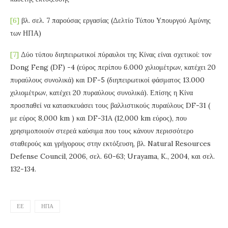
[6]
βλ. σελ. 7 παρούσας εργασίας (Δελτίο Τύπου Υπουργού Αμύνης
των ΗΠΑ)
[7]
Δύο τύπου διηπειρωτικοί πύραυλοι της Κίνας είναι σχετικοί: τον
Dong Feng (DF) -4 (εύρος περίπου 6.000 χιλιομέτρων, κατέχει 20
πυραύλους συνολικά) και DF-5 (διηπειρωτικοί φάσματος 13.000
χιλιομέτρων, κατέχει 20 πυραύλους συνολικά). Επίσης η Κίνα
προσπαθεί να κατασκευάσει τους βαλλιστικούς πυραύλους DF-31 (
με εύρος 8,000 km ) και DF-31A (12,000 km εύρος), που
χρησιμοποιούν στερεά καύσιμα που τους κάνουν περισσότερο
σταθερούς και γρήγορους στην εκτόξευση, βλ. Natural Resources
Defense Council, 2006, σελ. 60-63; Urayama, K., 2004, και σελ.
132-134.
ΕΕ
ΗΠΑ