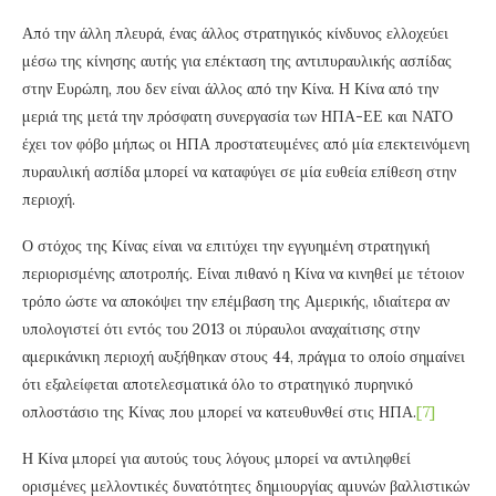
Από την άλλη πλευρά, ένας άλλος στρατηγικός κίνδυνος ελλοχεύει
μέσω της κίνησης αυτής για επέκταση της αντιπυραυλικής ασπίδας
στην Ευρώπη, που δεν είναι άλλος από την Κίνα. Η Κίνα από την
μεριά της μετά την πρόσφατη συνεργασία των ΗΠΑ-ΕΕ και ΝΑΤΟ
έχει τον φόβο μήπως οι ΗΠΑ προστατευμένες από μία επεκτεινόμενη
πυραυλική ασπίδα μπορεί να καταφύγει σε μία ευθεία επίθεση στην
περιοχή.
Ο στόχος της Κίνας είναι να επιτύχει την εγγυημένη στρατηγική
περιορισμένης αποτροπής. Είναι πιθανό η Κίνα να κινηθεί με τέτοιον
τρόπο ώστε να αποκόψει την επέμβαση της Αμερικής, ιδιαίτερα αν
υπολογιστεί ότι εντός του 2013 οι πύραυλοι αναχαίτισης στην
αμερικάνικη περιοχή αυξήθηκαν στους 44, πράγμα το οποίο σημαίνει
ότι εξαλείφεται αποτελεσματικά όλο το στρατηγικό πυρηνικό
οπλοστάσιο της Κίνας που μπορεί να κατευθυνθεί στις ΗΠΑ.
[7]
Η Κίνα μπορεί για αυτούς τους λόγους μπορεί να αντιληφθεί
ορισμένες μελλοντικές δυνατότητες δημιουργίας αμυνών βαλλιστικών