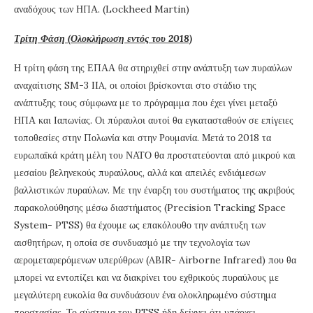
αναδόχους των ΗΠΑ. (Lockheed Martin)
Τρίτη Φάση (Ολοκλήρωση εντός του 2018)
Η τρίτη φάση της ΕΠΑΑ θα στηριχθεί στην ανάπτυξη των πυραύλων
αναχαίτισης SM-3 IIA, οι οποίοι βρίσκονται στο στάδιο της
ανάπτυξης τους σύμφωνα με το πρόγραμμα που έχει γίνει μεταξύ
ΗΠΑ και Ιαπωνίας. Οι πύραυλοι αυτοί θα εγκατασταθούν σε επίγειες
τοποθεσίες στην Πολωνία και στην Ρουμανία. Μετά το 2018 τα
ευρωπαϊκά κράτη μέλη του ΝΑΤΟ θα προστατεύονται από μικρού και
μεσαίου βεληνεκούς πυραύλους, αλλά και απειλές ενδιάμεσων
βαλλιστικών πυραύλων. Με την έναρξη του συστήματος της ακριβούς
παρακολούθησης μέσω διαστήματος (Precision Tracking Space
System- PTSS) θα έχουμε ως επακόλουθο την ανάπτυξη των
αισθητήρων, η οποία σε συνδυασμό με την τεχνολογία των
αερομεταφερόμενων υπερύθρων (ABIR- Airborne Infrared) που θα
μπορεί να εντοπίζει και να διακρίνει του εχθρικούς πυραύλους με
μεγαλύτερη ευκολία θα συνδυάσουν ένα ολοκληρωμένο σύστημα
προστασίας. Το σύστημα του PTSS ήδη δείχνει ότι υπάρχει