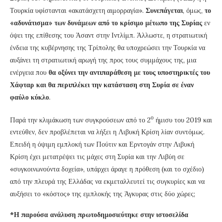
Τουρκία υφίστανται «ακατάσχετη αιμορραγία».
Συνεπάγεται
, όμως,
το
«αδυνάτισμα» των δυνάμεων από το κρίσιμο μέτωπο της Συρίας
εν
όψει της επίθεσης του Άσαντ στην Ιντλίμπ. Άλλωστε, η στρατιωτική
ένδεια της κυβέρνησης της Τρίπολης θα υποχρεώσει την Τουρκία να
αυξάνει τη στρατιωτική αρωγή της προς τους συμμάχους της, μια
ενέργεια που
θα οξύνει την αντιπαράθεση με τους υποστηρικτές του
Χάφταρ και θα περιπλέκει την κατάσταση στη Συρία σε έναν
φαύλο κύκλο
.
ο
Παρά την κλιμάκωση των συγκρούσεων από το 2
ήμισυ του 2019 και
εντεύθεν, δεν προβλέπεται να λήξει η Λιβυκή Κρίση λίαν συντόμως.
Επειδή η όψιμη εμπλοκή των Πούτιν και Ερντογάν στην Λιβυκή
Κρίση έχει μετατρέψει τις μάχες στη Συρία και την Λιβύη σε
«συγκοινωνούντα δοχεία», υπάρχει άραγε η πρόθεση (και το σχέδιο)
από την πλευρά της Ελλάδας να εκμεταλλευτεί τις συγκυρίες και να
αυξήσει το «κόστος» της εμπλοκής της Άγκυρας στις δύο χώρες;
*Η παρούσα ανάλυση πρωτοδημοσιεύτηκε στην ιστοσελίδα