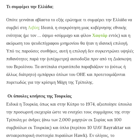
Τι συμφέρει την Ελλάδα;
Οπότε γεννάται αβίαστα το εξής ερώτημα: τι συμφέρει την Ελλάδα να
συμβεί στη
Λιβύη
; Ιδεατά, η συγκρότηση μιας κυβέρνησης εθνικής
ενότητας (με τον … όψιμο «σύμμαχο και φίλο»
Χαφτάρ
εντός) και η
ακύρωση του ψευδεπίγραφου μνημονίου θα ήταν η ιδανική επιλογή.
Υπό τις παρούσες συνθήκες, αυτή η επιλογή δεν συγκεντρώνει υψηλές
πιθανότητες παρά την (υπέρμετρη) αισιοδοξία πριν από τη Διάσκεψη
του Βερολίνου. Τα αντίπαλα στρατόπεδα παραβιάζουν το (ούτως ή
άλλως διάτρητο) εμπάργκο όπλων του ΟΗΕ και προτετοιμάζονται
πυρετωδώς για την κρίσιμη Μάχη της Τρίπολης.
Οι ύπουλες κινήσεις της Τουρκίας
Ειδικά η Τουρκία, όπως και στην Κύπρο το 1974, αξιοποίησε ύπουλα
την προσωρινή εκεχειρία ώστε να ενισχύει τους συμμάχους της στην
Τρίπολη με άνδρες (άνω των 2,000 μαχητών εκ Συρίας και 100
συμβούλων εκ Τουρκίας) και όπλα (περίπου 10 UAV Bayraktar και
αντιαεροπορική συστοιχία πυραύλων Hawk). Εν ολίγοις, το