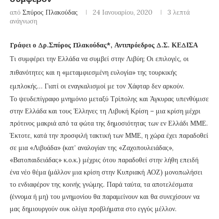
από
Σπύρος Πλακούδας
24 Ιανουαρίου, 2020
3 λεπτά
ανάγνωση
Γράφει ο Δρ.Σπύρος Πλακούδας*, Αντιπρόεδρος Δ.Σ. ΚΕΔΙΣΑ
Τι συμφέρει την Ελλάδα να συμβεί στην Λιβύη; Οι επιλογές, οι
πιθανότητες και η «μεταμφιεσμένη ευλογία» της τουρκικής
εμπλοκής… Γιατί οι εναγκαλισμοί με τον Χάφταρ δεν αρκούν.
Το ψευδεπίγραφο μνημόνιο μεταξύ Τρίπολης και Άγκυρας υπενθύμισε
στην Ελλάδα και τους Έλληνες τη Λιβυκή Κρίση – μια κρίση μέχρι
πρότινος μακριά από τα φώτα της δημοσιότητας των εν Ελλάδι ΜΜΕ.
Έκτοτε, κατά την προσφιλή τακτική των ΜΜΕ, η χώρα έχει παραδοθεί
σε μια «Λιβυάδα» (κατ’ αναλογίαν της «Ζαχοπουλειάδας»,
«Βατοπαιδειάδας» κ.ο.κ.) μέχρις ότου παραδοθεί στην λήθη επειδή
ένα νέο θέμα (μάλλον μια κρίση στην Κυπριακή ΑΟΖ) μονοπωλήσει
το ενδιαφέρον της κοινής γνώμης. Παρά ταύτα, τα αποτελέσματα
(έννομα ή μη) του μνημονίου θα παραμείνουν και θα συνεχίσουν να
μας δημιουργούν ουκ ολίγα προβλήματα στο εγγύς μέλλον.