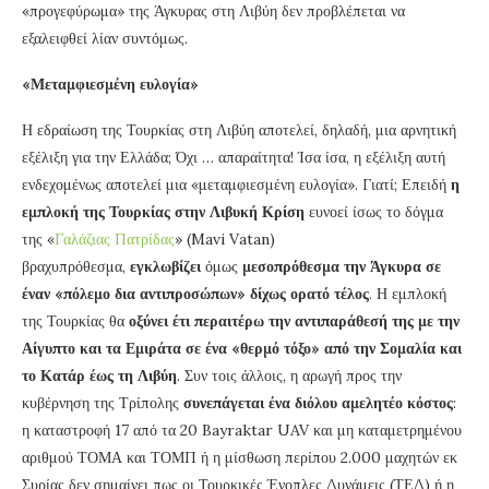
«προγεφύρωμα» της Άγκυρας στη Λιβύη δεν προβλέπεται να
εξαλειφθεί λίαν συντόμως.
«Μεταμφιεσμένη ευλογία»
Η εδραίωση της Τουρκίας στη Λιβύη αποτελεί, δηλαδή, μια αρνητική
εξέλιξη για την Ελλάδα; Όχι … απαραίτητα! Ίσα ίσα, η εξέλιξη αυτή
ενδεχομένως αποτελεί μια «μεταμφιεσμένη ευλογία». Γιατί; Επειδή
η
εμπλοκή της Τουρκίας στην Λιβυκή Κρίση
ευνοεί ίσως το δόγμα
της «
Γαλάζιας Πατρίδας
» (Mavi Vatan)
βραχυπρόθεσμα,
εγκλωβίζει
όμως
μεσοπρόθεσμα την Άγκυρα σε
έναν «πόλεμο δια αντιπροσώπων» δίχως ορατό τέλος
. Η εμπλοκή
της Τουρκίας θα
οξύνει έτι περαιτέρω την αντιπαράθεσή της με την
Αίγυπτο και τα Εμιράτα σε ένα «θερμό τόξο» από την Σομαλία και
το Κατάρ έως τη Λιβύη
. Συν τοις άλλοις, η αρωγή προς την
κυβέρνηση της Τρίπολης
συνεπάγεται ένα διόλου αμελητέο κόστος
:
η καταστροφή 17 από τα 20 Bayraktar UAV και μη καταμετρημένου
αριθμού ΤΟΜΑ και ΤΟΜΠ ή η μίσθωση περίπου 2.000 μαχητών εκ
Συρίας δεν σημαίνει πως οι Τουρκικές Ένοπλες Δυνάμεις (ΤΕΔ) ή η