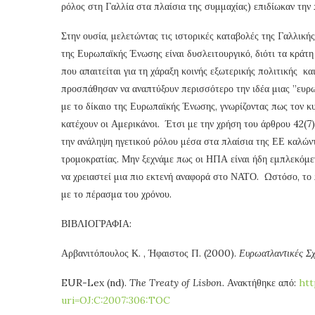
ρόλος στη Γαλλία στα πλαίσια της συμμαχίας) επιδίωκαν την
Στην ουσία, μελετώντας τις ιστορικές καταβολές της Γαλλι
της Ευρωπαϊκής Ένωσης είναι δυσλειτουργικό, διότι τα κράτη
που απαιτείται για τη χάραξη κοινής εξωτερικής πολιτικής κα
προσπάθησαν να αναπτύξουν περισσότερο την ιδέα μιας ”ευρω
με το δίκαιο της Ευρωπαϊκής Ένωσης, γνωρίζοντας πως τον κ
κατέχουν οι Αμερικάνοι. Έτσι με την χρήση του άρθρου 42(7) 
την ανάληψη ηγετικού ρόλου μέσα στα πλαίσια της ΕΕ καλώντ
τρομοκρατίας. Μην ξεχνάμε πως οι ΗΠΑ είναι ήδη εμπλεκόμενε
να χρειαστεί μια πιο εκτενή αναφορά στο ΝΑΤΟ. Ωστόσο, το π
με το πέρασμα του χρόνου.
ΒΙΒΛΙΟΓΡΑΦΙΑ:
Αρβανιτόπουλος Κ. , Ήφαιστος Π. (2000).
Ευρωατλαντικές Σχ
EUR-Lex (nd).
The Treaty of Lisbon.
Ανακτήθηκε από:
htt
uri=OJ:C:2007:306:TOC