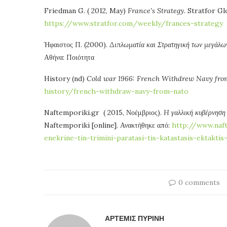
Friedman G. ( 2012, May)
France’s Strategy.
Stratfor Glo
https://www.stratfor.com/weekly/frances-strategy
Ήφαιστος Π. (2000).
Διπλωματία και Στρατηγική των μεγάλω
Αθήνα: Ποιότητα
History (nd)
Cold war 1966:
French Withdrew Navy fr
history/french-withdraw-navy-from-nato
Naftemporiki.gr ( 2015, Νοέμβριος).
H
γαλλική κυβέρνηση 
Naftemporiki [online]. Ανακτήθηκε από:
http://www.naft
enekrine-tin-trimini-paratasi-tis-katastasis-ektaktis
0 comments
ΆΡΤΕΜΙΣ ΠΥΡΊΝΗ