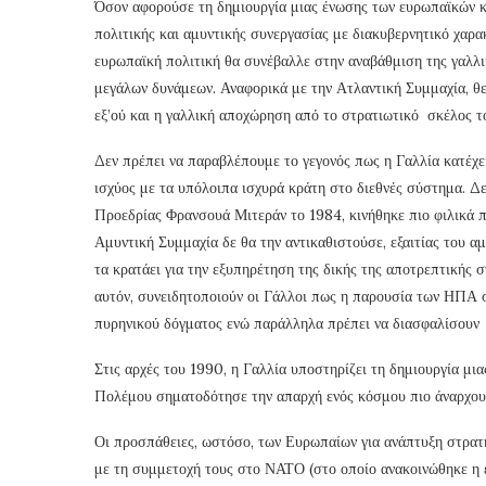
Όσον αφορούσε τη δημιουργία μιας ένωσης των ευρωπαϊκών κ
πολιτικής και αμυντικής συνεργασίας με διακυβερνητικό χαρα
ευρωπαϊκή πολιτική θα συνέβαλλε στην αναβάθμιση της γαλλι
μεγάλων δυνάμεων. Αναφορικά με την Ατλαντική Συμμαχία, θε
εξ’ού και η γαλλική αποχώρηση από το στρατιωτικό σκέλος 
Δεν πρέπει να παραβλέπουμε το γεγονός πως η Γαλλία κατέχει
ισχύος με τα υπόλοιπα ισχυρά κράτη στο διεθνές σύστημα. Δ
Προεδρίας Φρανσουά Μιτεράν το 1984, κινήθηκε πιο φιλικά 
Αμυντική Συμμαχία δε θα την αντικαθιστούσε, εξαιτίας του α
τα κρατάει για την εξυπηρέτηση της δικής της αποτρεπτικής 
αυτόν, συνειδητοποιούν οι Γάλλοι πως η παρουσία των ΗΠΑ στ
πυρηνικού δόγματος ενώ παράλληλα πρέπει να διασφαλίσουν τ
Στις αρχές του 1990, η Γαλλία υποστηρίζει τη δημιουργία μ
Πολέμου σηματοδότησε την απαρχή ενός κόσμου πιο άναρχου
Οι προσπάθειες, ωστόσο, των Ευρωπαίων για ανάπτυξη στρατ
με τη συμμετοχή τους στο ΝΑΤΟ (στο οποίο ανακοινώθηκε η ε