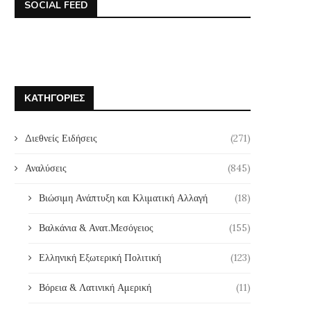
SOCIAL FEED
Αμυντική και ενεργειακή αυτονομία
Η Σύνοδος του ΝΑΤΟ 
στην Ευρώπη: Προκλήσεις και
μεθερμηνεία κι ως εμμονή 
προοπτικές
9 Ιουλίου, 2026
17 Ιουλίου, 2026
ΚΑΤΗΓΟΡΊΕΣ
Διεθνείς Ειδήσεις
(271)
Αναλύσεις
(845)
Βιώσιμη Ανάπτυξη και Κλιματική Αλλαγή
(18)
Βαλκάνια & Ανατ.Μεσόγειος
(155)
Ελληνική Εξωτερική Πολιτική
(123)
Βόρεια & Λατινική Αμερική
(11)