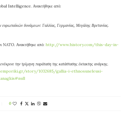
bal Intelligence. Ανακτήθηκε από:
ν ευρωπαϊκών δυνάμεων: Γαλλίας, Γερμανίας, Μεγάλης Βρετανίας
.
om NATO.
Ανακτήθηκε από:
http://www.history.com/this-day-in-
ενέκρινε την τρίμηνη παράταση της κατάστασης έκτακτης ανάγκης.
emporiki.gr/story/1032685/gallia-i-ethnosuneleusi-
-anagkis#null
0