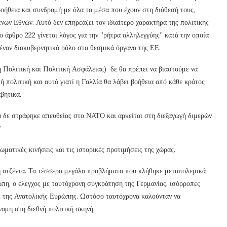
οήθεια και συνδρομή με όλα τα μέσα που έχουν στη διάθεσή τους,
ων Εθνών. Αυτό δεν επηρεάζει τον ιδιαίτερο χαρακτήρα της πολιτικής
 άρθρο 222 γίνεται λόγος για την ”ρήτρα αλληλεγγύης” κατά την οποία
 έναν διακυβερνητικό ρόλο στα θεσμικά όργανα της ΕΕ.
 Πολιτική και Πολιτική Ασφάλειας) δε θα πρέπει να βιαστούμε να
 πολιτική και αυτό γιατί η Γαλλία θα λάβει βοήθεια από κάθε κράτος
βητικά.
ία δε στράφηκε απευθείας στο ΝΑΤΟ και αρκείται στη διεξαγωγή διμερών
”
ματικές κινήσεις και τις ιστορικές προτιμήσεις της χώρας.
κή ατζέντα. Τα τέσσερα μεγάλα προβλήματα που κλήθηκε μεταπολεμικά
ώπη, ο έλεγχος με ταυτόχρονη συγκράτηση της Γερμανίας, ισόρροπες
εις της Ανατολικής Ευρώπης. Ωστόσο ταυτόχρονα καλούνταν να
ναμη στη διεθνή πολιτική σκηνή.