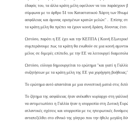
έδαφός του, τα άλλα κράτη μέλη οφείλουν να του παράσχουν β
σύμφωνα με το άρθρο 51 του Καταστατικού Χάρτη των Ηνωμέν
ασφάλειας και άμυνας ορισμένων κρατών μελών.” . Επίσης στο
τα κράτη μέλη θα πρέπει να έχουν κοινή δράση, δίνοντας έτσι
Ωστόσο, παρότι η ΕΕ έχει και την ΚΕΠΠΑ ( Κοινή Εξωτερική
συμπεράνουμε πως τα κράτη θα ενωθούν σε μια κοινή αμυντική
μέλος σε διμερές επίπεδο, με την ΕΕ να λειτουργεί διαμεσολα
Ωστόσο, εύλογα δημιουργείται το ερώτημα ”και γιατί η Γαλλ
συζητήσεων με τα κράτη μέλη της ΕΕ για χορήγηση βοήθειας;
Το ερώτημα αυτό απαντάται με μια συνοπτική ματιά στις διπλω
Το ζήτημα της ασφάλειας ήταν ανέκαθεν κυρίαρχο στη γαλλι
να αντιμετωπίσει η Γαλλία ήταν η ισορροπία στη Δυτική Ευρ
ατλαντικές σχέσεις και ισορροπία με τις ηπειρωτικές δυνάμ
ανταπεξέλθει στο εθνικό της γόητρο που την ήθελε μεγάλη δύ