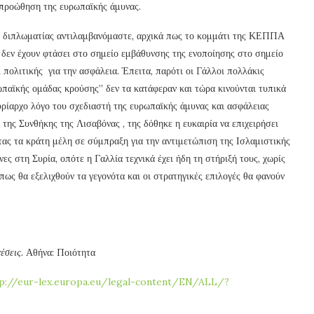
 προώθηση της ευρωπαϊκής άμυνας.
κής διπλωματίας αντιλαμβανόμαστε, αρχικά πως το κομμάτι της ΚΕΠΠΑ
 δεν έχουν φτάσει στο σημείο εμβάθυνσης της ενοποίησης στο σημείο
ι πολιτικής για την ασφάλεια. Έπειτα, παρότι οι Γάλλοι πολλάκις
παϊκής ομάδας κρούσης” δεν τα κατάφεραν και τώρα κινούνται τυπικά
υρίαρχο λόγο του σχεδιαστή της ευρωπαϊκής άμυνας και ασφάλειας
της Συνθήκης της Λισαβόνας , της δόθηκε η ευκαιρία να επιχειρήσει
ας τα κράτη μέλη σε σύμπραξη για την αντιμετώπιση της Ισλαμιστικής
ς στη Συρία, οπότε η Γαλλία τεχνικά έχει ήδη τη στήριξή τους, χωρίς
ως θα εξελιχθούν τα γεγονότα και οι στρατηγικές επιλογές θα φανούν
έσεις.
Αθήνα: Ποιότητα
p://eur-lex.europa.eu/legal-content/EN/ALL/?