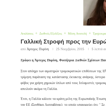
Αναλύσεις
Διεθνείς Εξελίξεις
Μέση Ανατολή
Τρομοκρα
Γαλλική Στροφή προς την Ευρ
από
Άρτεμις Πυρίνη
25 Νοεμβρίου, 2015
5 λεπτά α
Γράφει η Άρτεμις Πυρίνη, Φοιτήτρια Διεθνών Σχέσεων Πα
Στον απόηχο των αιματηρών τρομοκρατικών επιθέσεων της 13
τρίμηνη παράταση της κατάστασης έκτακτης ανάγκης, ύστερα
φόβος για χρήση χημικών όπλων από τους Ισλαμιστές τρομοκρά
απειλούν ακόμα τη Γαλλία.
Έτσι, η Γαλλία κάλεσε τα κράτη μέλη της Ευρωπαϊκής Ένωση
την ΕΕ (Συνθήκη Λισσαβόνας) το οποίο υπαγορεύει ότι: ” Σε