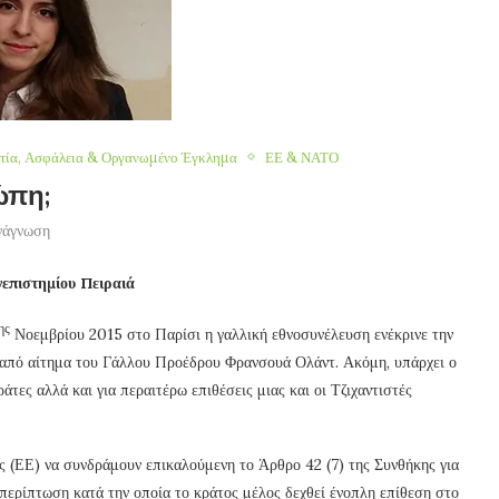
τία, Ασφάλεια & Οργανωμένο Έγκλημα
ΕΕ & ΝΑΤΟ
ώπη;
νάγνωση
νεπιστημίου Πειραιά
ης
Νοεμβρίου 2015 στο Παρίσι η γαλλική εθνοσυνέλευση ενέκρινε την
 από αίτημα του Γάλλου Προέδρου Φρανσουά Ολάντ. Ακόμη, υπάρχει ο
τες αλλά και για περαιτέρω επιθέσεις μιας και οι Τζιχαντιστές
ς (ΕΕ) να συνδράμουν επικαλούμενη το Άρθρο 42 (7) της Συνθήκης για
 περίπτωση κατά την οποία το κράτος μέλος δεχθεί ένοπλη επίθεση στο