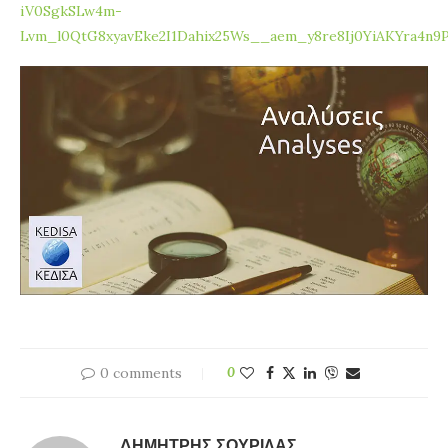
iV0SgkSLw4m-
Lvm_l0QtG8xyavEke2I1Dahix25Ws__aem_y8re8Ij0YiAKYra4n9
0 comments
0
ΔΗΜΉΤΡΗΣ ΣΟΥΡΊΛΑΣ