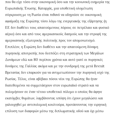
που θα είχε τόσο στην οικονομική όσο και την κοινωνική ευημερία της
Ευρωπαϊκής Ένωσης. Καταρχάς, μια υποθετική ολομέτωπη
σύγκρουση με τη Ρωσία είναι πιθανό να οδηγούσε σε οικονομική
αφαίμαξη της Ευρώπης τόσο λόγω της ενεργειακής της εξάρτησης (η
ΕΕ δεν διαθέτει τους απαιτούμενους πόρους σε πετρέλαιο και φυσικό
αέριο) όσο και από τους αμερικανικούς δασμούς και την στροφή της
αμερικανικής εξωτερικής πολιτικής προς τον απομονωτισμό.
Επιπλέον, η Ευρώπη δεν διαθέτει και την απαιτούμενη δύναμη
πυρηνικής αποτροπής που δεσπόζει στη στρατηγική των Μεγάλων
Δυνάμεων εδώ και 80 περίπου χρόνια και αυτό γιατί οι πυρηνικές
δυνάμεις της Γαλλίας ακόμα και με την συνδρομή της μετά Brexit
Βρετανίας δεν επαρκούν για να αντιμετωπίσουν την πυρηνική ισχύ της
Ρωσίας. Τέλος, είναι αβέβαιο πόσοι νέοι της Ευρώπης θα ήταν
διατεθειμένοι να συμμετάσχουν στον ευρωπαϊκό στρατό και να
πολεμήσουν σε έναν τέτοιο υποθετικό πόλεμο ο οποίος θα άφηνε
εκατόμβες θυμάτων, λαμβάνοντας υπόψη ότι έχουν μεγαλώσει και
γαλουχηθεί με αντιπολεμική κουλτούρα, προτάσσοντας την ειρηνική
επίλυση των διαφορών μέσω της διπλωματικής οδού και όχι μέσω