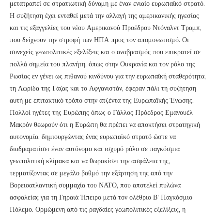
μετατραπεί σε στρατιωτική δύναμη με έναν ενιαίο ευρωπαϊκό στρατό.
Η συζήτηση έχει ενταθεί μετά την αλλαγή της αμερικανικής ηγεσίας
και τις εξαγγελίες του νέου Αμερικανού Προέδρου Ντόναλντ Τραμπ,
που δείχνουν την στροφή των ΗΠΑ προς τον απομονωτισμό. Οι
συνεχείς γεωπολιτικές εξελίξεις και ο αναβρασμός που επικρατεί σε
πολλά σημεία του πλανήτη, όπως στην Ουκρανία και τον ρόλο της
Ρωσίας εν γένει ως πιθανού κινδύνου για την ευρωπαϊκή σταθερότητα,
τη Λωρίδα της Γάζας και το Αφγανιστάν, έφεραν πάλι τη συζήτηση
αυτή με επιτακτικό τρόπο στην ατζέντα της Ευρωπαϊκής Ένωσης.
Πολλοί ηγέτες της Ευρώπης όπως ο Γάλλος Πρόεδρος Εμανουέλ
Μακρόν θεωρούν ότι η Ευρώπη θα πρέπει να αποκτήσει στρατηγική
αυτονομία, δημιουργώντας ένας ευρωπαϊκό στρατό ώστε να
διαδραματίσει έναν αυτόνομο και ισχυρό ρόλο σε παγκόσμια
γεωπολιτική κλίμακα και να θωρακίσει την ασφάλεια της,
τερματίζοντας σε μεγάλο βαθμό την εξάρτηση της από την
Βορειοατλαντική συμμαχία του ΝΑΤΟ, που αποτελεί πυλώνα
ασφαλείας για τη Γηραιά Ήπειρο μετά τον ολέθριο Β’ Παγκόσμιο
Πόλεμο. Ορμώμενη από τις ραγδαίες γεωπολιτικές εξελίξεις, η