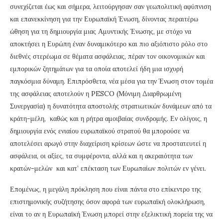
συνεχίζεται έως και σήμερα, λειτούργησαν σαν γεωπολιτική αφύπνιση
και επανεκκίνηση για την Ευρωπαϊκή Ένωση, δίνοντας περαιτέρω
ώθηση για τη δημιουργία μιας Αμυντικής Ένωσης, με στόχο να
αποκτήσει η Ευρώπη έναν δυναμικότερο και πιο αξιόπιστο ρόλο στο
διεθνές στερέωμα σε θέματα ασφάλειας, πέραν τον οικονομικών και
εμπορικών ζητημάτων για τα οποία αποτελεί ήδη μια ισχυρή
παγκόσμια δύναμη. Επιπρόσθετα, νέα μέσα για την Ένωση στον τομέα
της ασφάλειας αποτελούν η PESCO (Μόνιμη Διαρθρωμένη
Συνεργασία) η δυνατότητα αποστολής στρατιωτικών δυνάμεων από τα
κράτη-μέλη, καθώς και η ρήτρα αμοιβαίας συνδρομής. Εν ολίγοις, η
δημιουργία ενός ενιαίου ευρωπαϊκού στρατού θα μπορούσε να
αποτελέσει αρωγό στην διαχείριση κρίσεων ώστε να προστατευτεί η
ασφάλεια, οι αξίες, τα συμφέροντα, αλλά και η ακεραιότητα των
κρατών-μελών και κατ’ επέκταση των Ευρωπαίων πολιτών εν γένει.
Επομένως, η μεγάλη πρόκληση που είναι πάντα στο επίκεντρο της
επιστημονικής συζήτησης όσον αφορά των ευρωπαϊκή ολοκλήρωση,
είναι το αν η Ευρωπαϊκή Ένωση μπορεί στην εξελικτική πορεία της να