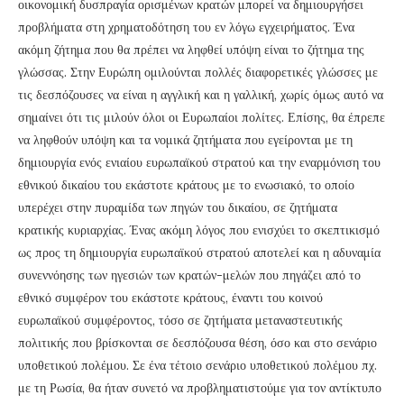
οικονομική δυσπραγία ορισμένων κρατών μπορεί να δημιουργήσει
προβλήματα στη χρηματοδότηση του εν λόγω εγχειρήματος. Ένα
ακόμη ζήτημα που θα πρέπει να ληφθεί υπόψη είναι το ζήτημα της
γλώσσας. Στην Ευρώπη ομιλούνται πολλές διαφορετικές γλώσσες με
τις δεσπόζουσες να είναι η αγγλική και η γαλλική, χωρίς όμως αυτό να
σημαίνει ότι τις μιλούν όλοι οι Ευρωπαίοι πολίτες. Επίσης, θα έπρεπε
να ληφθούν υπόψη και τα νομικά ζητήματα που εγείρονται με τη
δημιουργία ενός ενιαίου ευρωπαϊκού στρατού και την εναρμόνιση του
εθνικού δικαίου του εκάστοτε κράτους με το ενωσιακό, το οποίο
υπερέχει στην πυραμίδα των πηγών του δικαίου, σε ζητήματα
κρατικής κυριαρχίας. Ένας ακόμη λόγος που ενισχύει το σκεπτικισμό
ως προς τη δημιουργία ευρωπαϊκού στρατού αποτελεί και η αδυναμία
συνεννόησης των ηγεσιών των κρατών-μελών που πηγάζει από το
εθνικό συμφέρον του εκάστοτε κράτους, έναντι του κοινού
ευρωπαϊκού συμφέροντος, τόσο σε ζητήματα μεταναστευτικής
πολιτικής που βρίσκονται σε δεσπόζουσα θέση, όσο και στο σενάριο
υποθετικού πολέμου. Σε ένα τέτοιο σενάριο υποθετικού πολέμου πχ.
με τη Ρωσία, θα ήταν συνετό να προβληματιστούμε για τον αντίκτυπο