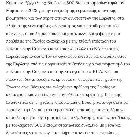
Κομισιόν εξήγγειλε σχέδιο ύψους 800 δισεκατομμυρίων ευρώ τον
Μάρτιο του 2025 για την ενίσχυση της ευρωπαϊκής αμυντικής
βιομηχανίας και των στρατιωτικών δυνατοτήτων της Ευρώπης, στα
πλαίσια της γενικευμένης αβεβαιότητας για τη σταθερότητα του
διεθνούς μεταπολεμικού οικοδομήματος αλλά και φοβούμενη τις
προθέσεις της Ρωσίας αναφορικά με την πιθανή επέκταση του
πολέμου στην Ουκρανία κατά κρατών-μελών του ΝΑΤΟ και της
Ευρωπαϊκής Ένωσης. Τον εν λόγω φόβο ενέτεινε και ο αποκλεισμός
της Ευρώπης από τις ειρηνευτικές συζητήσεις για τον τερματισμό του
πολέμου στην Ουκρανία από την νέα ηγεσία των ΗΠΑ. Επί του
παρόντος, δεν μπορούμε να κρίνουμε αν οι φοβίες των ηγετών της
Ένωσης είναι βάσιμες για ενδεχόμενη πρόθεση της Ρωσίας να
κλιμακώσει και να επεκτείνει τον πόλεμο σε κράτη της Ευρώπης.
Εναπόκειται στην ηγεσία της Ευρωπαϊκής Ένωσης να αποφασίσει να
προτείνει τη σύσταση του ευρωπαϊκού στρατού, με πρώτο βήμα να
αποτελεί η δημιουργία μιας στρατιωτικής δύναμης ταχείας αντίδρασης
με τουλάχιστον 5000 άτομα στρατιωτικό δυναμικό, με μέσα και
δυνατότητες να λειτουργεί με πλήρη αυτονομία σε περιπτώσεις