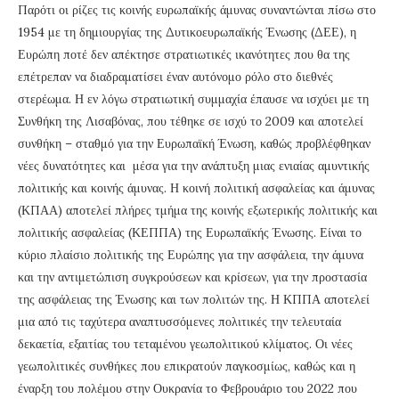
Παρότι οι ρίζες τις κοινής ευρωπαϊκής άμυνας συναντώνται πίσω στο
1954 με τη δημιουργίας της Δυτικοευρωπαϊκής Ένωσης (ΔΕΕ), η
Ευρώπη ποτέ δεν απέκτησε στρατιωτικές ικανότητες που θα της
επέτρεπαν να διαδραματίσει έναν αυτόνομο ρόλο στο διεθνές
στερέωμα. Η εν λόγω στρατιωτική συμμαχία έπαυσε να ισχύει με τη
Συνθήκη της Λισαβόνας, που τέθηκε σε ισχύ το 2009 και αποτελεί
συνθήκη – σταθμό για την Ευρωπαϊκή Ένωση, καθώς προβλέφθηκαν
νέες δυνατότητες και μέσα για την ανάπτυξη μιας ενιαίας αμυντικής
πολιτικής και κοινής άμυνας. Η κοινή πολιτική ασφαλείας και άμυνας
(ΚΠΑΑ) αποτελεί πλήρες τμήμα της κοινής εξωτερικής πολιτικής και
πολιτικής ασφαλείας (ΚΕΠΠΑ) της Ευρωπαϊκής Ένωσης. Είναι το
κύριο πλαίσιο πολιτικής της Ευρώπης για την ασφάλεια, την άμυνα
και την αντιμετώπιση συγκρούσεων και κρίσεων, για την προστασία
της ασφάλειας της Ένωσης και των πολιτών της. Η ΚΠΠΑ αποτελεί
μια από τις ταχύτερα αναπτυσσόμενες πολιτικές την τελευταία
δεκαετία, εξαιτίας του τεταμένου γεωπολιτικού κλίματος. Οι νέες
γεωπολιτικές συνθήκες που επικρατούν παγκοσμίως, καθώς και η
έναρξη του πολέμου στην Ουκρανία το Φεβρουάριο του 2022 που