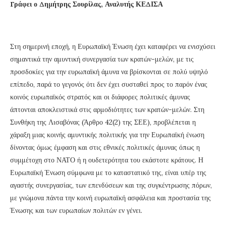
Γράφει ο Δημήτρης Σουρίλας, Αναλυτής ΚΕΔΙΣΑ
Στη σημερινή εποχή, η Ευρωπαϊκή Ένωση έχει καταφέρει να ενισχύσει
σημαντικά την αμυντική συνεργασία των κρατών-μελών, με τις
προσδοκίες για την ευρωπαϊκή άμυνα να βρίσκονται σε πολύ υψηλό
επίπεδο, παρά το γεγονός ότι δεν έχει συσταθεί προς το παρόν ένας
κοινός ευρωπαϊκός στρατός και οι διάφορες πολιτικές άμυνας
άπτονται αποκλειστικά στις αρμοδιότητες των κρατών-μελών. Στη
Συνθήκη της Λισαβόνας (Άρθρο 42(2) της ΣΕΕ), προβλέπεται η
χάραξη μιας κοινής αμυντικής πολιτικής για την Ευρωπαϊκή ένωση
δίνοντας όμως έμφαση και στις εθνικές πολιτικές άμυνας όπως η
συμμέτοχη στο ΝΑΤΟ ή η ουδετερότητα του εκάστοτε κράτους. Η
Ευρωπαϊκή Ένωση σύμφωνα με το καταστατικό της, είναι υπέρ της
αγαστής συνεργασίας, των επενδύσεων και της συγκέντρωσης πόρων,
με γνώμονα πάντα την κοινή ευρωπαϊκή ασφάλεια και προστασία της
Ένωσης και των ευρωπαίων πολιτών εν γένει.