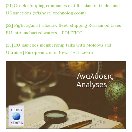
[21]
Greek shipping companies exit Russian oil trade amid
US sanctions (offshore-technology.com)
[22]
Fight against ‘shadow fleet’ shipping Russian oil takes
EU into uncharted waters – POLITICO
[23]
EU launches membership talks with Moldova and
Ukraine | European Union News | Al Jazeera