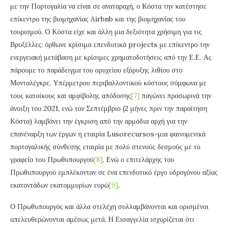
με την Πορτογαλία να είναι σε αναταραχή, ο Κόστα την κατέστησε
επίκεντρο της βιομηχανίας Airbnb και της βιομηχανίας του
τουρισμού. Ο Κόστα είχε και άλλη μια δεξιότητα χρήσιμη για τις
Βρυξέλλες: όρθωνε κρίσιμα επενδυτικά projects με επίκεντρο την
ενεργειακή μετάβαση με κρίσιμες χρηματοδοτήσεις από την Ε.Ε. Ας
πάρουμε το παράδειγμα του ορυχείου εξόρυξης λιθίου στο
Μονταλέγκρε. Υπέρμετρου περιβαλλοντικού κόστους σύμφωνα με
τους κατοίκους και αμφίβολης απόδοσης
[7]
παγώνει προσωρινά την
άνοιξη του 2021, ενώ τον Σεπτέμβριο (2 μήνες πριν την παραίτηση
Κόστα) λαμβάνει την έγκριση από την αρμόδια αρχή για την
επανέναρξη των έργων η εταιρία Lusorecursos-μια φαινομενικά
πορτογαλικής σύνθεσης εταιρία με πολύ στενούς δεσμούς με το
γραφείο του Πρωθυπουργού
[8]
. Ενώ ο επιτελάρχης του
Πρωθυπουργού εμπλέκονταν σε ένα επενδυτικό έργο υδρογόνου αξίας
εκατοντάδων εκατομμυρίων ευρώ
[9]
.
Ο Πρωθυπουργός και άλλα στελέχη συλλαμβάνονται και ορισμένοι
απελευθερώνονται αμέσως μετά. Η Εισαγγελία ισχυρίζεται ότι