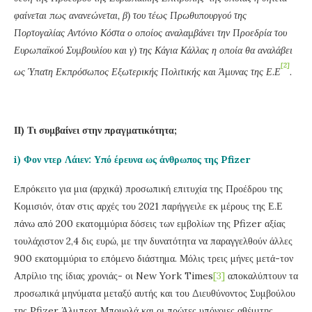
φαίνεται πως ανανεώνεται, β) του τέως Πρωθυπουργού της
Πορτογαλίας Αντόνιο Κόστα ο οποίος αναλαμβάνει την Προεδρία του
Ευρωπαϊκού Συμβουλίου και γ) της Κάγια Κάλλας η οποία θα αναλάβει
[2]
ως Ύπατη Εκπρόσωπος Εξωτερικής Πολιτικής και Άμυνας της Ε.Ε
.
ΙΙ) Τι συμβαίνει στην πραγματικότητα;
i) Φον ντερ Λάιεν: Υπό έρευνα ως άνθρωπος της Pfizer
Επρόκειτο για μια (αρχικά) προσωπική επιτυχία της Προέδρου της
Κομισιόν, όταν στις αρχές του 2021 παρήγγειλε εκ μέρους της Ε.Ε
πάνω από 200 εκατομμύρια δόσεις των εμβολίων της Pfizer αξίας
τουλάχιστον 2,4 δις ευρώ, με την δυνατότητα να παραγγελθούν άλλες
900 εκατομμύρια το επόμενο διάστημα. Μόλις τρεις μήνες μετά-τον
Απρίλιο της ίδιας χρονιάς- οι New York Times
[3]
αποκαλύπτουν τα
προσωπικά μηνύματα μεταξύ αυτής και του Διευθύνοντος Συμβούλου
της Pfizer Άλμπερτ Μπουρλά και οι πρώτες υπόνοιες αθέμιτης