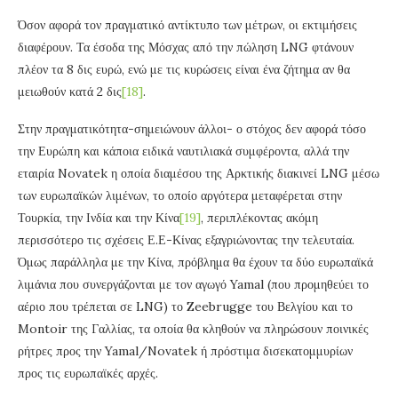
Όσον αφορά τον πραγματικό αντίκτυπο των μέτρων, οι εκτιμήσεις
διαφέρουν. Τα έσοδα της Μόσχας από την πώληση LNG φτάνουν
πλέον τα 8 δις ευρώ, ενώ με τις κυρώσεις είναι ένα ζήτημα αν θα
μειωθούν κατά 2 δις
[18]
.
Στην πραγματικότητα-σημειώνουν άλλοι- ο στόχος δεν αφορά τόσο
την Ευρώπη και κάποια ειδικά ναυτιλιακά συμφέροντα, αλλά την
εταιρία Novatek η οποία διαμέσου της Αρκτικής διακινεί LNG μέσω
των ευρωπαϊκών λιμένων, το οποίο αργότερα μεταφέρεται στην
Τουρκία, την Ινδία και την Κίνα
[19]
, περιπλέκοντας ακόμη
περισσότερο τις σχέσεις Ε.Ε-Κίνας εξαγριώνοντας την τελευταία.
Όμως παράλληλα με την Κίνα, πρόβλημα θα έχουν τα δύο ευρωπαϊκά
λιμάνια που συνεργάζονται με τον αγωγό Yamal (που προμηθεύει το
αέριο που τρέπεται σε LNG) το Zeebrugge του Βελγίου και το
Montoir της Γαλλίας, τα οποία θα κληθούν να πληρώσουν ποινικές
ρήτρες προς την Yamal/Novatek ή πρόστιμα δισεκατομμυρίων
προς τις ευρωπαϊκές αρχές.