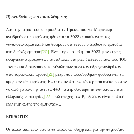
ΙΙ) Αντιδράσεις και αποτελέσματα;
Από την μεριά τους οι εφοπλιστές Προκοπίου και Μαρινάκης
αντιδρούν στις κυρώσεις ήδη από το 2022 αποκαλώντας τες
«αναποτελεσματικές» και θεωρούν ότι θέτουν υπερβολικά εμπόδια
στο διεθνές εμπόριο
[20]
. Ενώ μέχρι τα τέλη του 2023, μόνο τρεις
ελληνικών συμφερόντων ναυτιλιακές εταιρίες διέθεταν πάνω από 100
τάνκερ και διακινούσαν το σύνολο των ρωσικών υδρογονανθράκων
στις ευρωπαϊκές αγορές
[21]
μέχρι που αποσύρθηκαν φοβούμενες τις
αμερικανικές κυρώσεις. Ενώ το σύνολο των τάνκερ που ανήκουν στον
«σκιώδη στόλο» φτάνει τα 443-τα περισσότερα εκ των οποίων είναι
ελληνικής ιδιοκτησίας
[22]
, ενώ στόχος των Βρυξελλών είναι η ολική
εξάλειψη αυτής της «μπίζνας»…
ΕΠΙΛΟΓΟΣ
Οι τελευταίες εξελίξεις είναι άκρως ανησυχητικές για την παγκόσμια