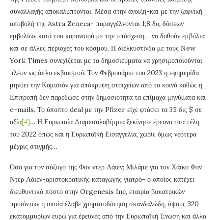
συναλλαγής αποκαλύπτονται. Μέσα στην άνοιξη-και με την ξαφνική
αποβολή της Astra Zeneca- παραγγέλνονται 1,8 δις δόσεων
εμβολίων κατά του κορονοϊού με την υπόσχεση… να δοθούν εμβόλια
και σε άλλες περιοχές του κόσμου. Η διελκυστίνδα με τους New
York Times συνεχίζεται με τα δημοσιεύματα να χρησιμοποιούνται
πλέον ως όπλο εκβιασμού. Τον Φεβρουάριο του 2023 η εφημερίδα
μηνύει την Κομισιόν για απόκρυψη στοιχείων από το κοινό καθώς η
Επιτροπή δεν παρέδωσε στην δημοσιότητα τα επίμαχα μηνύματα και
e-mails. Το ύποπτο deal με την Pfizer είχε φτάσει τα 35 δις $ σε
αξία
[4]
… Η Ευρωπαία Διαμεσολαβήτρια ξεκίνησε έρευνα στα τέλη
του 2022 όπως και η Ευρωπαϊκή Εισαγγελία, χωρίς όμως νεότερα
μέχρις στιγμής…
Όσο για τον σύζυγο της Φον ντερ Λάιεν; Μιλάμε για τον Χάικο Φον
Ντερ Λάιεν-αριστοκρατικής καταγωγής γιατρό- ο οποίος κατέχει
διευθυντικό πόστο στην Orgenesis Inc, εταιρία βιοιατρικών
προϊόντων η οποία έλαβε χρηματοδότηση σκανδαλώδη, ύψους 320
εκατομμυρίων ευρώ για έρευνες από την Ευρωπαϊκή Ένωση και άλλα