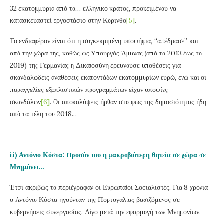
32 εκατομμύρια από το… ελληνικό κράτος, προκειμένου να
κατασκευαστεί εργοστάσιο στην Κόρινθο
[5]
.
Το ενδιαφέρον είναι ότι η συγκεκριμένη υποψήφια, “απέδρασε” και
από την χώρα της, καθώς ως Υπουργός Άμυνας (από το 2013 έως το
2019) της Γερμανίας η Δικαιοσύνη ερευνούσε υποθέσεις για
σκανδαλώδεις αναθέσεις εκατοντάδων εκατομμυρίων ευρώ, ενώ και οι
παραγγελίες εξοπλιστικών προγραμμάτων είχαν υποψίες
σκανδάλων
[6]
. Οι αποκαλύψεις ήρθαν στο φως της δημοσιότητας ήδη
από τα τέλη του 2018…
ii) Αντόνιο Κόστα: Προσόν του η μακροβιότερη θητεία σε χώρα σε
Μνημόνιο…
Έτσι ακριβώς το περιέγραφαν οι Ευρωπαίοι Σοσιαλιστές. Για 8 χρόνια
ο Αντόνιο Κόστα ηγούνταν της Πορτογαλίας βασιζόμενος σε
κυβερνήσεις συνεργασίας. Λίγο μετά την εφαρμογή των Μνημονίων,