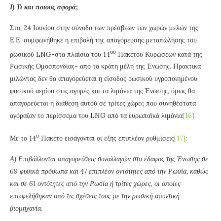
Ι) Τι και ποιους αφορά;
Στις 24 Ιουνίου στην σύνοδο των πρέσβεων των χωρών μελών της
Ε.Ε, συμφωνήθηκε η επιβολή της απαγόρευσης μεταπώλησης του
ου
ρωσικού LNG-στα πλαίσια του 14
Πακέτου Κυρώσεων κατά της
Ρωσικής Ομοσπονδίας- από τα κράτη μέλη της Ένωσης. Πρακτικά
μιλώντας δεν θα απαγορεύεται η είσοδος ρωσικού υγροποιημένου
φυσικού αερίου στις αγορές και τα λιμάνια της Ένωσης, όμως θα
απαγορεύεται η διάθεση αυτού σε τρίτες χώρες που συνηθέστατα
αγόραζαν το περίσσεμα του LNG από τα ευρωπαϊκά λιμάνια
[16]
.
ο
Με το 14
Πακέτο εισάγονται οι εξής επιπλέον ρυθμίσεις
[17]
:
Α) Επιβάλλονται απαγορεύσεις συναλλαγών στο έδαφος της Ένωσης σε
69 φυσικά πρόσωπα και 47 επιπλέον οντότητες από την Ρωσία, καθώς
και σε 61 οντότητες από την Ρωσία ή τρίτες χώρες, οι οποίες
επωφελήθηκαν από τις σχέσεις τους με την ρωσική αμυντική
βιομηχανία.