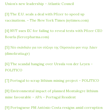
Union’s new leadership – Atlantic Council
[3]
The E.U. seals a deal with Pfizer to speed up
vaccinations. – The New York Times (nytimes.com)
[4]
NYT sues EC for failing to reveal texts with Pfizer CEO
Bourla (fiercepharma.com)
[5]
Νέο σκάνδαλο για τον σύζυγο της Ούρσουλα φον ντερ Λάιεν
(dimokratia.gr)
[6]
The scandal hanging over Ursula von der Leyen –
POLITICO
[7]
Portugal to scrap lithium mining project – POLITICO
[8]
Environmental impact of planned Montalegre lithium
mine favourable – APA – Portugal Resident
[9]
Portuguese PM António Costa resigns amid corruption