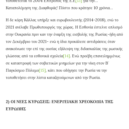
τοποθετείται το 2004 Επίτροπος της Ε.Ε
[13]
για την…
Καταπολέμηση της Διαφθοράς! Πόστο που κράτησε 10 χρόνια…
Η δε κόρη Κάλλας υπήρξε και ευρωβουλευτής (2014-2018), ενώ το
2021 ανέλαβε Πρωθυπουργός της χώρας. Η Εσθονία έστελνε οπλισμό
στην Ουκρανία πριν καν την έναρξη της εισβολής της Ρωσίας-ήδη από
τον Δεκέμβριο του 2021- ενώ η ίδια προκάλεσε αντιδράσεις όταν
ανακοίνωσε την επί της ουσίας εξάλειψη της διδασκαλίας της ρωσικής
γλώσσας από τα εσθονικά σχολεία
[14]
. Ενώ προέβη επανειλημμένως
σε καταστροφή των σοβιετικών μνημείων για την νίκη στον Β΄
Παγκόσμιο Πόλεμο
[15]
, κάτι που οδήγησε την Ρωσία να την
τοποθετήσει στην λίστα καταζητούμενων από την Ρωσία.
2) ΟΙ ΝΕΕΣ ΚΥΡΩΣΕΙΣ: ΕΝΕΡΓΕΙΑΚΗ ΧΡΕΟΚΟΠΙΑ ΤΗΣ
ΕΥΡΩΠΗΣ