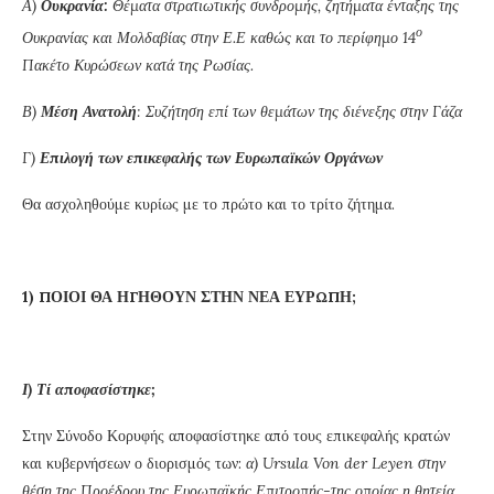
Α)
Ουκρανία:
Θέματα στρατιωτικής συνδρομής, ζητήματα ένταξης της
ο
Ουκρανίας και Μολδαβίας στην Ε.Ε καθώς και το περίφημο 14
Πακέτο Κυρώσεων κατά της Ρωσίας.
Β)
Μέση Ανατολή
: Συζήτηση επί των θεμάτων της διένεξης στην Γάζα
Γ)
Επιλογή των επικεφαλής των Ευρωπαϊκών Οργάνων
Θα ασχοληθούμε κυρίως με το πρώτο και το τρίτο ζήτημα.
1) ΠΟΙΟΙ ΘΑ ΗΓΗΘΟΥΝ ΣΤΗΝ ΝΕΑ ΕΥΡΩΠΗ;
Ι) Τί αποφασίστηκε;
Στην Σύνοδο Κορυφής αποφασίστηκε από τους επικεφαλής κρατών
και κυβερνήσεων ο διορισμός των:
α)
Ursula
Von
der
Leyen
στην
θέση της Προέδρου της Ευρωπαϊκής Επιτροπής-της οποίας η θητεία