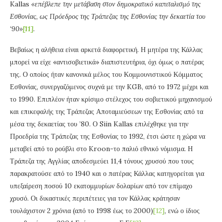
Kallas
«επέβλεπε την μετάβαση στον δημοκρατικό καπιταλισμό της
Εσθονίας, ως Πρόεδρος της Τράπεζας της Εσθονίας την δεκαετία του
‘90»
[11]
.
Βεβαίως η αλήθεια είναι αρκετά διαφορετική. Η μητέρα της Κάλλας
μπορεί να είχε «αντισοβιετικά» διαπιστευτήρια, όχι όμως ο πατέρας
της. Ο οποίος ήταν κανονικά μέλος του Κομμουνιστικού Κόμματος
Εσθονίας, συνεργαζόμενος συχνά με την KGB, από το 1972 μέχρι και
το 1990. Επιπλέον ήταν κρίσιμο στέλεχος του σοβιετικού μηχανισμού
και επικεφαλής της Τράπεζας Αποταμιεύσεων της Εσθονίας από τα
μέσα της δεκαετίας του ’80. Ο Siin Kallas επιλέχθηκε για την
Προεδρία της Τράπεζας της Εσθονίας το 1992, έτσι ώστε η χώρα να
μεταβεί από το ρούβλι στο Kroon-το παλιό εθνικό νόμισμα. Η
Τράπεζα της Αγγλίας αποδεσμεύει 11,4 τόνους χρυσού που τους
παρακρατούσε από το 1940 και ο πατέρας Κάλλας κατηγορείται για
υπεξαίρεση ποσού 10 εκατομμυρίων δολαρίων από τον επίμαχο
χρυσό. Οι δικαστικές περιπέτειες για τον Κάλλας κράτησαν
τουλάχιστον 2 χρόνια (από το 1998 έως το 2000)
[12]
, ενώ ο ίδιος