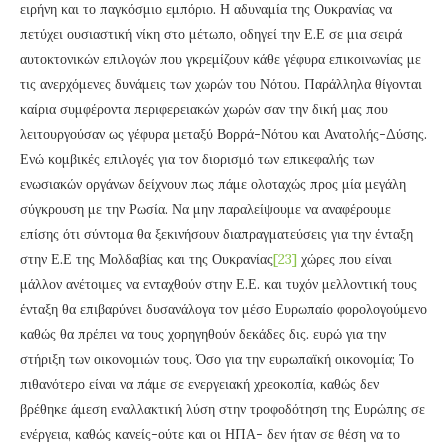
ειρήνη και το παγκόσμιο εμπόριο. Η αδυναμία της Ουκρανίας να
πετύχει ουσιαστική νίκη στο μέτωπο, οδηγεί την Ε.Ε σε μια σειρά
αυτοκτονικών επιλογών που γκρεμίζουν κάθε γέφυρα επικοινωνίας με
τις ανερχόμενες δυνάμεις των χωρών του Νότου. Παράλληλα θίγονται
καίρια συμφέροντα περιφερειακών χωρών σαν την δική μας που
λειτουργούσαν ως γέφυρα μεταξύ Βορρά-Νότου και Ανατολής-Δύσης.
Ενώ κομβικές επιλογές για τον διορισμό των επικεφαλής των
ενωσιακών οργάνων δείχνουν πως πάμε ολοταχώς προς μία μεγάλη
σύγκρουση με την Ρωσία. Να μην παραλείψουμε να αναφέρουμε
επίσης ότι σύντομα θα ξεκινήσουν διαπραγματεύσεις για την ένταξη
στην Ε.Ε της Μολδαβίας και της Ουκρανίας
[23]
χώρες που είναι
μάλλον ανέτοιμες να ενταχθούν στην Ε.Ε. και τυχόν μελλοντική τους
ένταξη θα επιβαρύνει δυσανάλογα τον μέσο Ευρωπαίο φορολογούμενο
καθώς θα πρέπει να τους χορηγηθούν δεκάδες δις. ευρώ για την
στήριξη των οικονομιών τους. Όσο για την ευρωπαϊκή οικονομία; Το
πιθανότερο είναι να πάμε σε ενεργειακή χρεοκοπία, καθώς δεν
βρέθηκε άμεση εναλλακτική λύση στην τροφοδότηση της Ευρώπης σε
ενέργεια, καθώς κανείς-ούτε και οι ΗΠΑ- δεν ήταν σε θέση να το