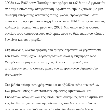
2023» των Εκδόσεων Παπαζήση περιγράφει το ταξίδι του Αφγανιστάν
από την ελπίδα στην απογοήτευση. Αρχικά, το βιβλίο ξεκινάει με μια
σύντομη ιστορία της ασιατικής αυτής χώρας, προχωρώντας στα
αίτια και τις αφορμές που οδήγησαν τελικά το ΝΑΤΟ να ξεκινήσει τις
πολεμικές επιχειρήσεις μέσα στο 2001. Μία σειρά από γεγονότα,
οικεία στους περισσότερους από εμάς, αφού το διάστημα που πέρασε
δεν είναι και τόσο μεγάλο.
Στη συνέχεια, δίνεται έμφαση στα αμιγώς στρατιωτικά γεγονότα επί
του πεδίου των μαχών. Χαρακτηριστικές είναι η επιχείρηση Red
Wings και οι μάχες στις επαρχίες Βανάτ και Καμντέζ , που
αποτέλεσαν τις πιο φονικές μάχες του αμερικανικού στρατού στο
Αφγανιστάν.
Στο βιβλίο επίσης περιγράφονται και οι εξελίξεις πέρα των πεδίων
των μαχών: Όπως οι ανυπόστατες δηλώσεις Αμερικανών και
Ευρωπαίων αξιωματικών της ISAF περί συντριβής των Ταλιμπάν και
της Αλ Κάιντα ,όπως και της αδυναμίας των δυο εξτρεμιστικών
οργανώσεων να αναλάβουν την εξουσία στο Αφγανιστάν λόγων