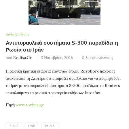
Διεθνείς Ειδήσεις
Αντιπυραυλικά συστήματα S-300 παραδίδει η
Ρωσία στο Ιράν
από
Kedisa.gr
3 Νοεμβρίου, 2015
0 λεπτά ανάγνωση
Η ρωσική κρατική εταιρεία εξαγωγών όπλων Rosoboronexport
ανακοίνωσε τη Δευτέρα ότι ετοιμάζει συμβόλαιο για να προμηθεύσει
το Ιράν με αντιπυραυλικά συστήματα S-300, μετέδωσε το Reuters
επικαλούμενο το ρωσικό πρακτορείο ειδήσεων Interfax.
Πηγή:
www.tovima.gr
S-300
ΙΡΆΝ
ΡΩΣΊΑ