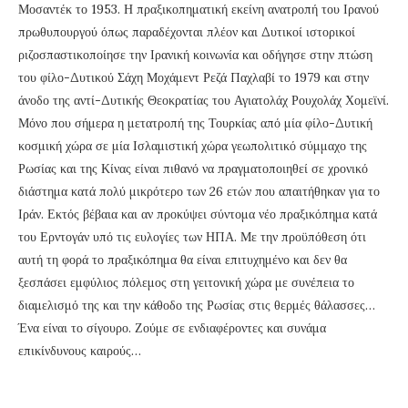
Μοσαντέκ το 1953. Η πραξικοπηματική εκείνη ανατροπή του Ιρανού
πρωθυπουργού όπως παραδέχονται πλέον και Δυτικοί ιστορικοί
ριζοσπαστικοποίησε την Ιρανική κοινωνία και οδήγησε στην πτώση
του φίλο-Δυτικού Σάχη Μοχάμεντ Ρεζά Παχλαβί το 1979 και στην
άνοδο της αντί-Δυτικής Θεοκρατίας του Αγιατολάχ Ρουχολάχ Χομεϊνί.
Μόνο που σήμερα η μετατροπή της Τουρκίας από μία φίλο-Δυτική
κοσμική χώρα σε μία Ισλαμιστική χώρα γεωπολιτικό σύμμαχο της
Ρωσίας και της Κίνας είναι πιθανό να πραγματοποιηθεί σε χρονικό
διάστημα κατά πολύ μικρότερο των 26 ετών που απαιτήθηκαν για το
Ιράν. Εκτός βέβαια και αν προκύψει σύντομα νέο πραξικόπημα κατά
του Ερντογάν υπό τις ευλογίες των ΗΠΑ. Με την προϋπόθεση ότι
αυτή τη φορά το πραξικόπημα θα είναι επιτυχημένο και δεν θα
ξεσπάσει εμφύλιος πόλεμος στη γειτονική χώρα με συνέπεια το
διαμελισμό της και την κάθοδο της Ρωσίας στις θερμές θάλασσες…
Ένα είναι το σίγουρο. Ζούμε σε ενδιαφέροντες και συνάμα
επικίνδυνους καιρούς…