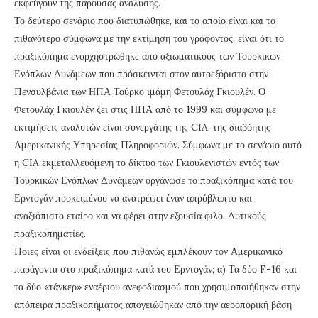
εκφεύγουν της παρούσας ανάλυσης.
Το δεύτερο σενάριο που διατυπώθηκε, και το οποίο είναι και το
πιθανότερο σύμφωνα με την εκτίμηση του γράφοντος, είναι ότι το
πραξικόπημα ενορχηστρώθηκε από αξιωματικούς των Τουρκικών
Ενόπλων Δυνάμεων που πρόσκεινται στον αυτοεξόριστο στην
Πενσυλβάνια των ΗΠΑ Τούρκο ιμάμη Φετουλάχ Γκιουλέν. Ο
Φετουλάχ Γκιουλέν ζει στις ΗΠΑ από το 1999 και σύμφωνα με
εκτιμήσεις αναλυτών είναι συνεργάτης της CIA, της διαβόητης
Αμερικανικής Υπηρεσίας Πληροφοριών. Σύμφωνα με το σενάριο αυτό
η CIA εκμεταλλευόμενη το δίκτυο των Γκιουλενιστών εντός των
Τουρκικών Ενόπλων Δυνάμεων οργάνωσε το πραξικόπημα κατά του
Ερντογάν προκειμένου να ανατρέψει έναν απρόβλεπτο και
αναξιόπιστο εταίρο και να φέρει στην εξουσία φιλο-Δυτικούς
πραξικοπηματίες.
Ποιες είναι οι ενδείξεις που πιθανώς εμπλέκουν τον Αμερικανικό
παράγοντα στο πραξικόπημα κατά του Ερντογάν; α) Τα δύο F-16 και
τα δύο «τάνκερ» εναέριου ανεφοδιασμού που χρησιμοποιήθηκαν στην
απόπειρα πραξικοπήματος απογειώθηκαν από την αεροπορική βάση