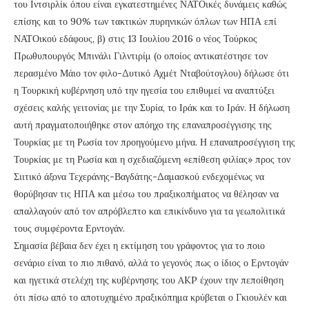
του Ιντσιρλίκ όπου είναι εγκατεστημένες ΝΑΤΟικές δυνάμεις καθώς
επίσης και το 90% των τακτικών πυρηνικών όπλων των ΗΠΑ επί
ΝΑΤΟικού εδάφους, β) στις 13 Ιουλίου 2016 ο νέος Τούρκος
Πρωθυπουργός Μπινάλι Γιλντιρίμ (ο οποίος αντικατέστησε τον
περασμένο Μάιο τον φιλο-Δυτικό Αχμέτ Νταβούτογλου) δήλωσε ότι
η Τουρκική κυβέρνηση υπό την ηγεσία του επιθυμεί να αναπτύξει
σχέσεις καλής γειτονίας με την Συρία, το Ιράκ και το Ιράν. Η δήλωση
αυτή πραγματοποιήθηκε στον απόηχο της επαναπροσέγγισης της
Τουρκίας με τη Ρωσία τον προηγούμενο μήνα. Η επαναπροσέγγιση της
Τουρκίας με τη Ρωσία και η σχεδιαζόμενη «επίθεση φιλίας» προς τον
Σιιτικό άξονα Τεχεράνης-Βαγδάτης-Δαμασκού ενδεχομένως να
θορύβησαν τις ΗΠΑ και μέσω του πραξικοπήματος να θέλησαν να
απαλλαγούν από τον απρόβλεπτο και επικίνδυνο για τα γεωπολιτικά
τους συμφέροντα Ερντογάν.
Σημασία βέβαια δεν έχει η εκτίμηση του γράφοντος για το ποιο
σενάριο είναι το πιο πιθανό, αλλά το γεγονός πως ο ίδιος ο Ερντογάν
και ηγετικά στελέχη της κυβέρνησης του AKP έχουν την πεποίθηση
ότι πίσω από το αποτυχημένο πραξικόπημα κρύβεται ο Γκιουλέν και