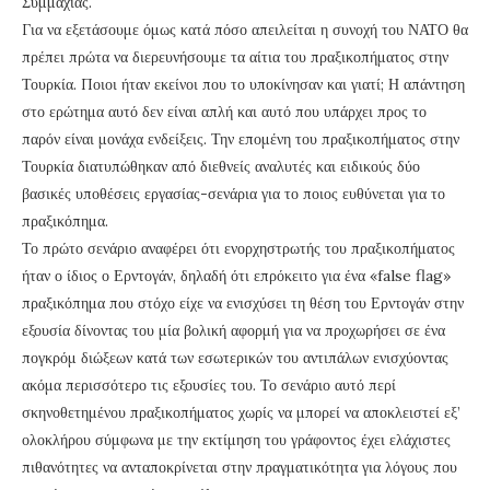
Συμμαχίας.
Για να εξετάσουμε όμως κατά πόσο απειλείται η συνοχή του ΝΑΤΟ θα
πρέπει πρώτα να διερευνήσουμε τα αίτια του πραξικοπήματος στην
Τουρκία. Ποιοι ήταν εκείνοι που το υποκίνησαν και γιατί; Η απάντηση
στο ερώτημα αυτό δεν είναι απλή και αυτό που υπάρχει προς το
παρόν είναι μονάχα ενδείξεις. Την επομένη του πραξικοπήματος στην
Τουρκία διατυπώθηκαν από διεθνείς αναλυτές και ειδικούς δύο
βασικές υποθέσεις εργασίας-σενάρια για το ποιος ευθύνεται για το
πραξικόπημα.
Το πρώτο σενάριο αναφέρει ότι ενορχηστρωτής του πραξικοπήματος
ήταν ο ίδιος ο Ερντογάν, δηλαδή ότι επρόκειτο για ένα «false flag»
πραξικόπημα που στόχο είχε να ενισχύσει τη θέση του Ερντογάν στην
εξουσία δίνοντας του μία βολική αφορμή για να προχωρήσει σε ένα
πογκρόμ διώξεων κατά των εσωτερικών του αντιπάλων ενισχύοντας
ακόμα περισσότερο τις εξουσίες του. Το σενάριο αυτό περί
σκηνοθετημένου πραξικοπήματος χωρίς να μπορεί να αποκλειστεί εξ’
ολοκλήρου σύμφωνα με την εκτίμηση του γράφοντος έχει ελάχιστες
πιθανότητες να ανταποκρίνεται στην πραγματικότητα για λόγους που