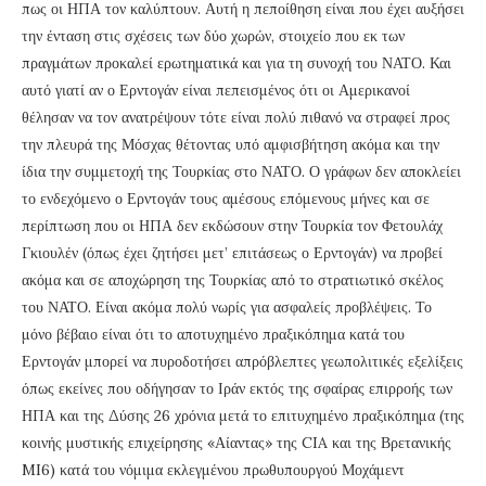
πως οι ΗΠΑ τον καλύπτουν. Αυτή η πεποίθηση είναι που έχει αυξήσει
την ένταση στις σχέσεις των δύο χωρών, στοιχείο που εκ των
πραγμάτων προκαλεί ερωτηματικά και για τη συνοχή του ΝΑΤΟ. Και
αυτό γιατί αν ο Ερντογάν είναι πεπεισμένος ότι οι Αμερικανοί
θέλησαν να τον ανατρέψουν τότε είναι πολύ πιθανό να στραφεί προς
την πλευρά της Μόσχας θέτοντας υπό αμφισβήτηση ακόμα και την
ίδια την συμμετοχή της Τουρκίας στο ΝΑΤΟ. Ο γράφων δεν αποκλείει
το ενδεχόμενο ο Ερντογάν τους αμέσους επόμενους μήνες και σε
περίπτωση που οι ΗΠΑ δεν εκδώσουν στην Τουρκία τον Φετουλάχ
Γκιουλέν (όπως έχει ζητήσει μετ’ επιτάσεως ο Ερντογάν) να προβεί
ακόμα και σε αποχώρηση της Τουρκίας από το στρατιωτικό σκέλος
του ΝΑΤΟ. Είναι ακόμα πολύ νωρίς για ασφαλείς προβλέψεις. Το
μόνο βέβαιο είναι ότι το αποτυχημένο πραξικόπημα κατά του
Ερντογάν μπορεί να πυροδοτήσει απρόβλεπτες γεωπολιτικές εξελίξεις
όπως εκείνες που οδήγησαν το Ιράν εκτός της σφαίρας επιρροής των
ΗΠΑ και της Δύσης 26 χρόνια μετά το επιτυχημένο πραξικόπημα (της
κοινής μυστικής επιχείρησης «Αίαντας» της CIA και της Βρετανικής
MI6) κατά του νόμιμα εκλεγμένου πρωθυπουργού Μοχάμεντ