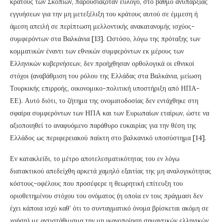
κράτους των Σκοπίων, παρουσιαζόταν εύλογο, στο βαθμό ανυπαρξίας
εγγυήσεων για την μη μετεξέλιξη του κράτους αυτού σε έμμεση ή
άμεση απειλή σε περίπτωση μελλοντικής ανακατανομής ισχύος-
συμφερόντων στα Βαλκάνια [13]. Ωστόσο, λόγω της πρόταξης των
κομματικών έναντι των εθνικών συμφερόντων εκ μέρους των
Ελληνικών κυβερνήσεων, δεν προήχθησαν ορθολογικά οι εθνικοί
στόχοι (αναβάθμιση του ρόλου της Ελλάδας στα Βαλκάνια, μείωση
Τουρκικής επιρροής, οικονομικο-πολιτική υποστήριξη από ΗΠΑ-
ΕΕ). Αυτό διότι, το ζήτημα της ονοματοδοσίας δεν εντάχθηκε στη
σφαίρα συμφερόντων των ΗΠΑ και των Ευρωπαίων εταίρων, ώστε να
αξιοποιηθεί το αναφυόμενο παράθυρο ευκαιρίας για την θέση της
Ελλάδος ως περιφερειακού παίκτη στο βαλκανικό υποσύστημα [14].
Εν κατακλείδι, το μέτρο αποτελεσματικότητας του εν λόγω
διατακτικού απεδείχθη αρκετά χαμηλό εξαιτίας της μη αναλογικότητας
κόστους-οφέλους που προσέφερε η θεωρητική επίτευξη του
οριοθετημένου στόχου του ονόματος (η οποία εν τοις πράγμασι δεν
έχει κάποια ισχύ καθ’ ότι το συνταγματικό όνομα βρίσκεται ακόμη σε
χρήση) με αντιστάθμισμα την μη ικανοποίηση σημαντικών ελληνικών