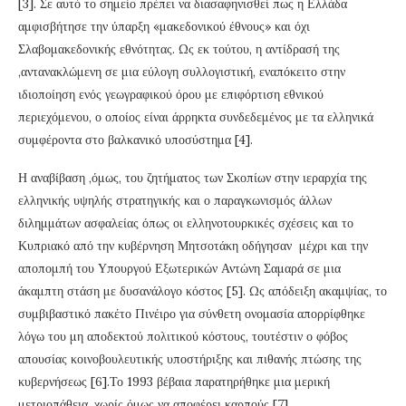
[3]. Σε αυτό το σημείο πρέπει να διασαφηνισθεί πως η Ελλάδα
αμφισβήτησε την ύπαρξη «μακεδονικού έθνους» και όχι
Σλαβομακεδονικής εθνότητας. Ως εκ τούτου, η αντίδρασή της
,αντανακλώμενη σε μια εύλογη συλλογιστική, εναπόκειτο στην
ιδιοποίηση ενός γεωγραφικού όρου με επιφόρτιση εθνικού
περιεχόμενου, ο οποίος είναι άρρηκτα συνδεδεμένος με τα ελληνικά
συμφέροντα στο βαλκανικό υποσύστημα [4].
Η αναβίβαση ,όμως, του ζητήματος των Σκοπίων στην ιεραρχία της
ελληνικής υψηλής στρατηγικής και ο παραγκωνισμός άλλων
διλημμάτων ασφαλείας όπως οι ελληνοτουρκικές σχέσεις και το
Κυπριακό από την κυβέρνηση Μητσοτάκη οδήγησαν μέχρι και την
αποπομπή του Υπουργού Εξωτερικών Αντώνη Σαμαρά σε μια
άκαμπτη στάση με δυσανάλογο κόστος [5]. Ως απόδειξη ακαμψίας, το
συμβιβαστικό πακέτο Πινέιρο για σύνθετη ονομασία απορρίφθηκε
λόγω του μη αποδεκτού πολιτικού κόστους, τουτέστιν ο φόβος
απουσίας κοινοβουλευτικής υποστήριξης και πιθανής πτώσης της
κυβερνήσεως [6].Το 1993 βέβαια παρατηρήθηκε μια μερική
μετριοπάθεια, χωρίς όμως να αποφέρει καρπούς [7].