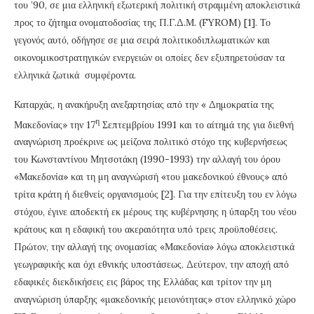
του ’90, σε μια ελληνική εξωτερική πολιτική στραμμένη αποκλειστικά
προς το ζήτημα ονοματοδοσίας της Π.Γ.Δ.Μ. (FYROM) [1]. Το
γεγονός αυτό, οδήγησε σε μια σειρά πολιτικοδιπλωματικών και
οικονομικοστρατηγικών ενεργειών οι οποίες δεν εξυπηρετούσαν τα
ελληνικά ζωτικά συμφέροντα.
Καταρχάς, η ανακήρυξη ανεξαρτησίας από την « Δημοκρατία της
η
Μακεδονίας» την 17
Σεπτεμβρίου 1991 και το αίτημά της για διεθνή
αναγνώριση προέκρινε ως μείζονα πολιτικό στόχο της κυβερνήσεως
του Κωνσταντίνου Μητσοτάκη (1990-1993) την αλλαγή του όρου
«Μακεδονία» και τη μη αναγνώρισή «του μακεδονικού έθνους» από
τρίτα κράτη ή διεθνείς οργανισμούς [2]. Για την επίτευξη του εν λόγω
στόχου, έγινε αποδεκτή εκ μέρους της κυβέρνησης η ύπαρξη του νέου
κράτους και η εδαφική του ακεραιότητα υπό τρεις προϋποθέσεις.
Πρώτον, την αλλαγή της ονομασίας «Μακεδονία» λόγω αποκλειστικά
γεωγραφικής και όχι εθνικής υποστάσεως. Δεύτερον, την αποχή από
εδαφικές διεκδικήσεις εις βάρος της Ελλάδας και τρίτον την μη
αναγνώριση ύπαρξης «μακεδονικής μειονότητας» στον ελληνικό χώρο