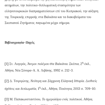
αιτημάτων, την πολιτικο-διπλωματική στασιμότητα των
ελληνοτουρκικών διαπραγματεύσεων επί του Κυπριακού, την αύξηση
της Τουρκικής επιρροής στα Βαλκάνια και τα διακυβεύματα του
Σκοπιανού Ζητήματος παγιωμένα μέχρι σήμερα.
Βιβλιογραφία-Πηγές
η
[1] Στ. Λυγερός,
Άνεμοι πολέμου στα Βαλκάνια. Σκόπια
, 2
έκδ.,
Αθήνα, Νέα Σύνορα-Α. Α. Λιβάνης, 1992 σ. 212-3.
[2] Δ. Τσιριγώτης,
Νεότερη και Σύγχρονη Ελληνική Ιστορία. Διεθνείς
η
σχέσεις και διπλωματία
, 1
έκδ., Αθήνα, Ποιότητα, 2013 σ. 709-10.
[3] Μ. Παπακωνσταντίνου,
Το ημερολόγιο ενός πολιτικού
, Αθήνα,