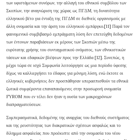
των υφιστάμενων συνόρων, την αλλαγή του εθνικού συμβόλου των
Σκοπίων, την αναγνώριση της χώρας ως ΠΓΔΜ, τη δυνατότητα
ελληνικού βέτο για ένταξη της ΠΓΔΜ σε διεθνείς οργανισμούς με
άλλη ονομασία και την άρση του ελληνικού εμπάργκο.[11] Παρά τον
φαινομενικό συμβιβασμό εμπράγματη λύση δεν επετεύχθη δεδομένων
των έντονων παραβιάσεων εκ μέρους των Σκοπιών μέσω της
ευρύτατης χρήσης του συνταγματικού ονόματος, των εθνικιστικών
τάσεων και εδαφικών βλέψεων προς την Ελλάδα [12]. Συνεπώς, η
μέχρι τώρα σε ισχύ Συμφωνία λειτούργησε ως μια περίοδο ύφεσης
δίχως να καλλιεργήσει το έδαφος για μόνιμη λύση, ενώ έκτοτε οι
ελληνικές κυβερνήσεις δεν προσπάθησαν υπερασπισθούν τα εθνικά
ζωτικά συμφέροντα επαναπαυόμενες στην προσωρινή ονομασία
FYROM που εν τέλει δεν ήταν η ουσία των μακροχρόνιων
διαπραγματεύσεων.
Συμπερασματικά, δεδομένης της αναρχίας του διεθνούς συστήματος
και της ρευστότητας των διακρατικών σχέσεων ασφαλώς και το
δίλημμα ασφαλείας που προέκυπτε από την ονομασία του νέου