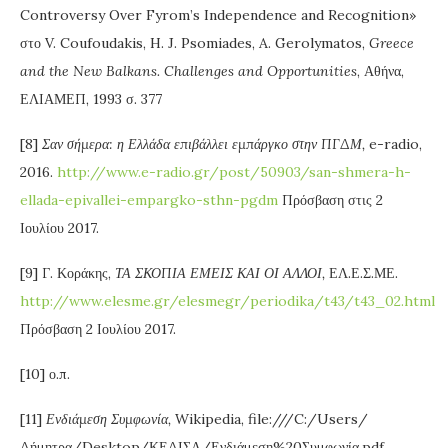
Controversy Over Fyrom’s Independence and Recognition»
στο V. Coufoudakis, H. J. Psomiades, A. Gerolymatos,
Greece
and the New Balkans. Challenges
and
Opportunities
, Αθήνα,
ΕΛΙΑΜΕΠ, 1993 σ. 377
[8]
Σαν σήμερα: η Ελλάδα επιβάλλει εμπάργκο στην ΠΓΔΜ,
e-radio,
2016.
http://www.e-radio.gr/post/50903/san-shmera-h-
ellada-epivallei-empargko-sthn-pgdm
Πρόσβαση στις 2
Ιουλίου 2017.
[9] Γ. Κοράκης,
ΤΑ ΣΚΟΠΙΑ ΕΜΕΙΣ ΚΑΙ ΟΙ ΑΛΛΟΙ,
ΕΛ.Ε.Σ.ΜΕ.
http://www.elesme.gr/elesmegr/periodika/t43/t43_02.html
Πρόσβαση 2 Ιουλίου 2017.
[10] ο.π.
[11]
Ενδιάμεση Συμφωνία,
Wikipedia, file:///C:/Users/
Δήμητρα/Desktop/ΚΕΔΙΣΑ/Ενδιάμεση%20Συμφωνία.pdf