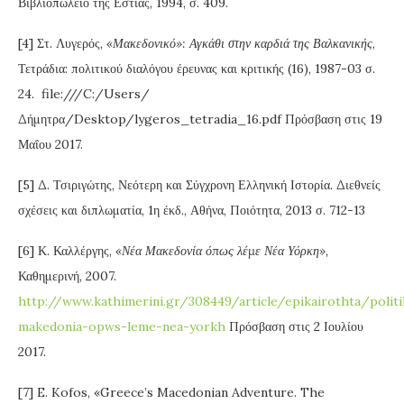
Βιβλιοπωλείο της Εστίας, 1994, σ. 409.
[4] Στ. Λυγερός,
«Μακεδονικό»: Αγκάθι στην καρδιά της Βαλκανικής
,
Τετράδια: πολιτικού διαλόγου έρευνας και κριτικής (16), 1987-03 σ.
24. file:///C:/Users/
Δήμητρα/Desktop/lygeros_tetradia_16.pdf Πρόσβαση στις 19
Μαΐου 2017.
[5] Δ. Τσιριγώτης, Νεότερη και Σύγχρονη Ελληνική Ιστορία. Διεθνείς
σχέσεις και διπλωματία, 1η έκδ., Αθήνα, Ποιότητα, 2013 σ. 712-13
[6] Κ. Καλλέργης,
«Νέα Μακεδονία όπως λέμε Νέα Υόρκη»,
Καθημερινή, 2007.
http://www.kathimerini.gr/308449/article/epikairothta/polit
makedonia-opws-leme-nea-yorkh
Πρόσβαση στις 2 Ιουλίου
2017.
[7] E. Kofos, «Greece’s Macedonian Adventure. The