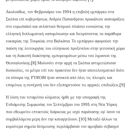
Ακολούθως, τον Φεβρουάριο του 1994 η επιβολή εμπάργκο στα
Σκόπια επί κυβερνήσεως Ανδρέα Παπανδρέου προκάλεσε αναταράξεις
στο ευρωπαϊκό και ατλαντικό θεσμικό πλαίσιο ευνοώντας την
ελληνική διπλωματική «απομόνωση» και διευρύνοντας τα παράθυρα
ευκαιρίας της Τουρκίας στα Βαλκάνια. Το εμπάργκο αφορούσε την
παύση της λειτουργίας του ελληνικού προξενείου στην γειτονική χώρα
και τη διακοπή διακίνησης εμπορευμάτων μέσω του λιμανιού της
Θεσσαλονίκης.[8] Μολονότι στην αρχή τα Σκόπια αντιμετώπισαν
δυσκολίες, το μέτρο επί του πρακτέου δεν ήταν αποτελεσματικό διότι
τα σύνορα της FYROM ήταν ανοικτά από όλες τις πλευρές και
επομένως η συνέχισή του δεν εξυπηρετούσε τις αρχικές επιδιώξεις.[9]
Η λύση του τεταμένου κλίματος ήρθε με την υπογραφή της
Ενδιάμεσης Συμφωνίας τον Σεπτέμβριο του 1995 στη Νέα Υόρκη
που εθεωρείτο επταετούς διάρκειας με ισχύ παράτασης εφ’ όσον τα
συμβαλλόμενα μέρη δεν την καταγγείλουν. [10] Μεταξύ άλλων τα
κυριότερα σημεία δέσμευσης περιλάμβαναν τον αμοιβαίο σεβασμό