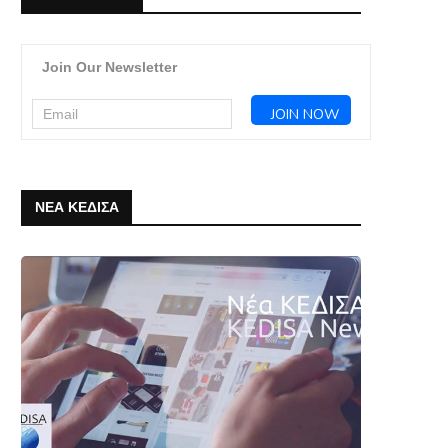
Join Our Newsletter
ΝΕΑ ΚΕΔΙΣΑ
Webinar ΚΕΔΙΣΑ & Πρεσβείας της
Το ΚΕΔΙΣΑ σας εύχεται Κα
Λιθουανίας στην Ελλάδα: “Η
και Καλή Ανάσταση
Προεδρία...
7 Απριλίου, 2026