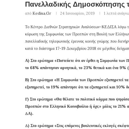
Πανελλαδικής Δημοσκόπησης τη
από
Kedisa.gr
24 Ιανουαρίου, 2019
1 λεπτά ανάγν
Το Κέντρο Διεθνών Στρατηγικών Αναλύσεων-ΚΕΔΙΣΑ λόγω των
κύρωση της Συμφωνίας των Πρεσπών στη Βουλή των Ελλήνων 
πανελλαδικής τηλεφωνικής έρευνας κοινής γνώμης που διενή
κατά το διάστημα 17-19 Δεκεμβρίου 2018 σε μέγεθος δείγμα
Α) Στο ερώτημα «Πιστεύετε ότι αν έρθει η Συμφωνία των 
το 68% απάντησαν αρνητικά, το 23% θετικά και ένα 9%
Β) Στο ερώτημα «Η Συμφωνία των Πρεσπών εξυπηρετεί τα σ
εξυπηρετεί, το 19% απάντησε ότι τα εξυπηρετεί και 10% δ
Γ) Στο ερώτημα «Θα θέλατε το πολιτικό κόμμα που ψηφίσατ
Πρεσπών στο Ελληνικό Κοινοβούλιο ή όχι;» μόλις το 21%
ΔΑ).
Δ) Στο ερώτημα «Στις επόμενες βουλευτικές εκλογές σκέφτ