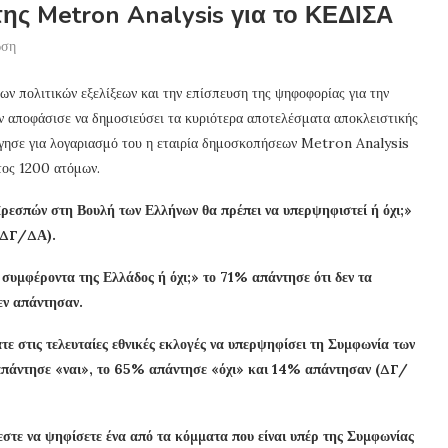
ς Metron Analysis για το ΚΕΔΙΣΑ
ωση
 πολιτικών εξελίξεων και την επίσπευση της ψηφοφορίας για την
αποφάσισε να δημοσιεύσει τα κυριότερα αποτελέσματα αποκλειστικής
ργησε για λογαριασμό του η εταιρία δημοσκοπήσεων Metron Analysis
τος 1200 ατόμων.
Πρεσπών στη Βουλή των Ελλήνων θα πρέπει να υπερψηφιστεί ή όχι;»
 (ΔΓ/ΔΑ).
υμφέροντα της Ελλάδος ή όχι;» το 71% απάντησε ότι δεν τα
εν απάντησαν.
ε στις τελευταίες εθνικές εκλογές να υπερψηφίσει τη Συμφωνία των
 απάντησε «ναι», το 65% απάντησε «όχι» και 14% απάντησαν (ΔΓ/
εστε να ψηφίσετε ένα από τα κόμματα που είναι υπέρ της Συμφωνίας