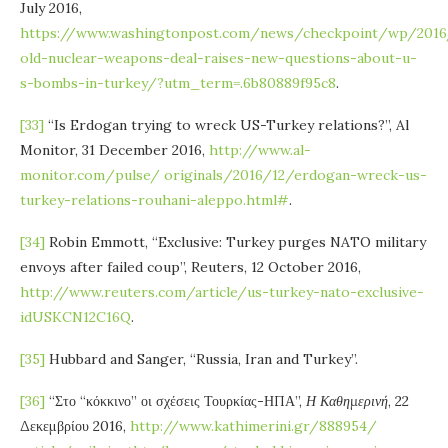
July 2016,
https://www.washingtonpost.com/news/checkpoint/wp/2016
old-nuclear-weapons-deal-raises-new-questions-about-u-
s-bombs-in-turkey/?utm_term=.6b80889f95c8
.
[33]
“Is Erdogan trying to wreck US-Turkey relations?”, Al
Monitor, 31 December 2016,
http://www.al-
monitor.com/pulse/ originals/2016/12/erdogan-wreck-us-
turkey-relations-rouhani-aleppo.html#
.
[34]
Robin Emmott, “Exclusive: Turkey purges NATO military
envoys after failed coup”, Reuters, 12 October 2016,
http://www.reuters.com/article/us-turkey-nato-exclusive-
idUSKCN12C16Q
.
[35]
Hubbard and Sanger, “Russia, Iran and Turkey”.
[36]
“Στο “κόκκινο” οι σχέσεις Τουρκίας-ΗΠΑ”,
Η Καθημερινή
, 22
Δεκεμβρίου 2016,
http://www.kathimerini.gr/888954/