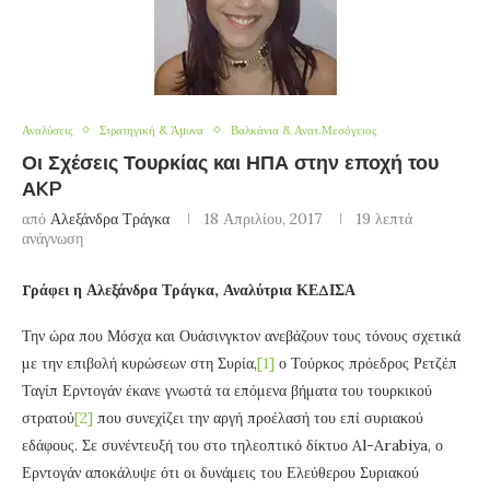
Αναλύσεις
Στρατηγική & Άμυνα
Βαλκάνια & Ανατ.Μεσόγειος
Οι Σχέσεις Τουρκίας και ΗΠΑ στην εποχή του
ΑKP
από
Αλεξάνδρα Τράγκα
18 Απριλίου, 2017
19 λεπτά
ανάγνωση
Γράφει η Αλεξάνδρα Τράγκα, Αναλύτρια ΚΕΔΙΣΑ
Την ώρα που Μόσχα και Ουάσινγκτον ανεβάζουν τους τόνους σχετικά
με την επιβολή κυρώσεων στη Συρία,
[1]
ο Τούρκος πρόεδρος Ρετζέπ
Ταγίπ Ερντογάν έκανε γνωστά τα επόμενα βήματα του τουρκικού
στρατού
[2]
που συνεχίζει την αργή προέλασή του επί συριακού
εδάφους. Σε συνέντευξή του στο τηλεοπτικό δίκτυο Al-Arabiya, ο
Ερντογάν αποκάλυψε ότι οι δυνάμεις του Ελεύθερου Συριακού