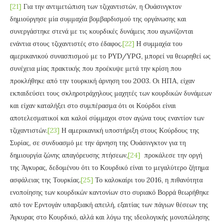
[21]
Για την αντιμετώπιση των τζιχαντιστών, η Ουάσινγκτον
δημιούργησε μία συμμαχία βομβαρδισμού της οργάνωσης και
συνεργάστηκε στενά με τις κουρδικές δυνάμεις που αγωνίζονται
ενάντια στους τζιχαντιστές στο έδαφος.
[22]
Η συμμαχία του
αμερικανικού συνασπισμού με το PYD/YPG, μπορεί να θεωρηθεί ως
συνέχεια μίας πρακτικής που προέκυψε μετά την κρίση που
προκλήθηκε από την τουρκική άρνηση του 2003. Οι ΗΠΑ, είχαν
εκπαιδεύσει τους σκληροτράχηλους μαχητές των κουρδικών δυνάμεων
και είχαν καταλήξει στο συμπέρασμα ότι οι Κούρδοι είναι
αποτελεσματικοί και καλοί σύμμαχοι στον αγώνα τους εναντίον των
τζιχαντιστών.
[23]
Η αμερικανική υποστήριξη στους Κούρδους της
Συρίας, σε συνδυασμό με την άρνηση της Ουάσινγκτον για τη
δημιουργία ζώνης απαγόρευσης πτήσεων,
[24]
προκάλεσε την οργή
της Άγκυρας, δεδομένου ότι το Κουρδικό είναι το μεγαλύτερο ζήτημα
ασφάλειας της Τουρκίας.
[25]
Το καλοκαίρι του 2016, η πιθανότητα
ενοποίησης των κουρδικών καντονίων στο συριακό Βορρά θεωρήθηκε
από τον Ερντογάν υπαρξιακή απειλή, εξαιτίας των πάγιων θέσεων της
Άγκυρας στο Κουρδικό, αλλά και λόγω της ιδεολογικής μονοπώλησης