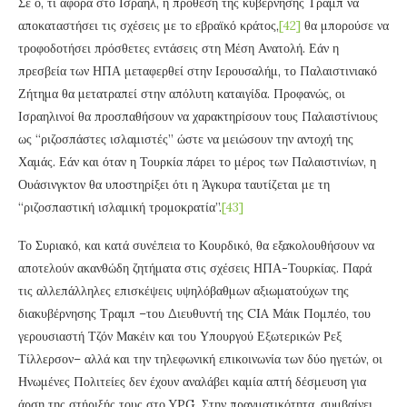
Σε ό, τι αφορά στο Ισραήλ, η πρόθεση της κυβέρνησης Τραμπ να
αποκαταστήσει τις σχέσεις με το εβραϊκό κράτος,
[42]
θα μπορούσε να
τροφοδοτήσει πρόσθετες εντάσεις στη Μέση Ανατολή. Εάν η
πρεσβεία των ΗΠΑ μεταφερθεί στην Ιερουσαλήμ, το Παλαιστινιακό
Ζήτημα θα μετατραπεί στην απόλυτη καταιγίδα. Προφανώς, οι
Ισραηλινοί θα προσπαθήσουν να χαρακτηρίσουν τους Παλαιστίνιους
ως “ριζοσπάστες ισλαμιστές” ώστε να μειώσουν την αντοχή της
Χαμάς. Εάν και όταν η Τουρκία πάρει το μέρος των Παλαιστινίων, η
Ουάσινγκτον θα υποστηρίξει ότι η Άγκυρα ταυτίζεται με τη
“ριζοσπαστική ισλαμική τρομοκρατία”.
[43]
Το Συριακό, και κατά συνέπεια το Κουρδικό, θα εξακολουθήσουν να
αποτελούν ακανθώδη ζητήματα στις σχέσεις ΗΠΑ-Τουρκίας. Παρά
τις αλλεπάλληλες επισκέψεις υψηλόβαθμων αξιωματούχων της
διακυβέρνησης Τραμπ –του Διευθυντή της CIA Μάικ Πομπέο, του
γερουσιαστή Τζόν Μακέιν και του Υπουργού Εξωτερικών Ρεξ
Τίλλερσον– αλλά και την τηλεφωνική επικοινωνία των δύο ηγετών, οι
Ηνωμένες Πολιτείες δεν έχουν αναλάβει καμία απτή δέσμευση για
άρση της στήριξής τους στο YPG. Στην πραγματικότητα, συμβαίνει