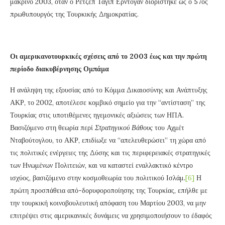
μακρινό 2003, όταν ο Ρετζέπ Ταγίπ Ερντογάν διορίστηκε ως ο 57ος
πρωθυπουργός της Τουρκικής Δημοκρατίας.
Οι αμερικανοτουρκικές σχέσεις από το 2003 έως και την πρώτη
περίοδο διακυβέρνησης Ομπάμα
Η ανάληψη της εξουσίας από το Κόμμα Δικαιοσύνης και Ανάπτυξης
ΑΚΡ, το 2002, αποτέλεσε κομβικό σημείο για την “αντίσταση” της
Τουρκίας στις υποτιθέμενες ηγεμονικές αξιώσεις των ΗΠΑ.
Βασιζόμενο στη θεωρία περί
Στρατηγικού Βάθους
του Αχμέτ
Νταβούτογλου, το ΑΚΡ, επιδίωξε να “απελευθερώσει” τη χώρα από
τις πολιτικές ενέργειες της Δύσης και τις περιφερειακές στρατηγικές
των Ηνωμένων Πολιτειών, και να καταστεί εναλλακτικό κέντρο
ισχύος, βασιζόμενο στην κοσμοθεωρία του πολιτικού Ισλάμ.
[6]
Η
πρώτη προσπάθεια από-δορυφοροποίησης της Τουρκίας, επήλθε με
την τουρκική κοινοβουλευτική απόφαση του Μαρτίου 2003, να μην
επιτρέψει στις αμερικανικές δυνάμεις να χρησιμοποιήσουν το έδαφός