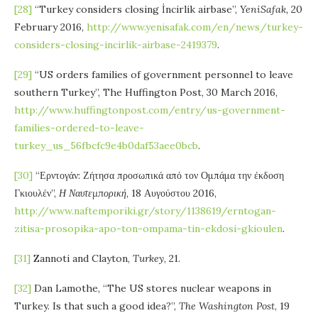
[28]
“Turkey considers closing İncirlik airbase”,
YeniSafak,
20
February 2016,
http://www.yenisafak.com/en/news/turkey-
considers-closing-incirlik-airbase-2419379
.
[29]
“US orders families of government personnel to leave
southern Turkey”, The Huffington Post, 30 March 2016,
http://www.huffingtonpost.com/entry/us-government-
families-ordered-to-leave-
turkey_us_56fbcfc9e4b0daf53aee0bcb
.
[30]
“Ερντογάν: Ζήτησα προσωπικά από τον Ομπάμα την έκδοση
Γκιουλέν”,
Η Ναυτεμπορική
, 18 Αυγούστου 2016,
http://www.naftemporiki.gr/story/1138619/erntogan-
zitisa-prosopika-apo-ton-ompama-tin-ekdosi-gkioulen
.
[31]
Zannoti and Clayton,
Turkey
, 21.
[32]
Dan Lamothe, “The US stores nuclear weapons in
Turkey. Is that such a good idea?”,
The Washington Post
, 19