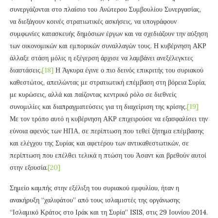
συνεργάζονται στο πλαίσιο του Ανώτερου Συμβουλίου Συνεργασίας,
να διεξάγουν κοινές στρατιωτικές ασκήσεις, να υπογράφουν
συμφωνίες κατασκευής δημόσιων έργων και να σχεδιάζουν την αύξηση
των οικονομικών και εμπορικών συναλλαγών τους. Η κυβέρνηση ΑΚΡ
άλλαξε στάση μόλις η εξέγερση άρχισε να λαμβάνει ανεξέλεγκτες
διαστάσεις.
[18]
Η Άγκυρα έγινε ο πιο δεινός επικριτής του συριακού
καθεστώτος, απειλώντας με στρατιωτική επέμβαση στη βόρεια Συρία,
με κυρώσεις, αλλά και παίζοντας κεντρικό ρόλο σε διεθνείς
συνομιλίες και διαπραγματεύσεις για τη διαχείριση της κρίσης.
[19]
Με τον τρόπο αυτό η κυβέρνηση ΑΚΡ επιχειρούσε να εξασφαλίσει την
εύνοια αφενός των ΗΠΑ, σε περίπτωση που τεθεί ζήτημα επέμβασης
και ελέγχου της Συρίας και αφετέρου των αντικαθεστωτικών, σε
περίπτωση που επέλθει τελικά η πτώση του Άσαντ και βρεθούν αυτοί
στην εξουσία.
[20]
Σημείο καμπής στην εξέλιξη του συριακού εμφυλίου, ήταν η
ανακήρυξη “χαλιφάτου” από τους ισλαμιστές της οργάνωσης
“Ισλαμικό Κράτος στο Ιράκ και τη Συρία” ISIS, στις 29 Ιουνίου 2014.