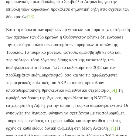
αμερικανικής πρωτοβουλίας στο Συμβούλιο Ασφαλείας για την
επιβολή νέων κυρώσεων, προκάλεσε σημαντική ρήξη στις σχέσεις των
δύο κρατών.
[13]
Κατά τη διάρκεια των αραβικών εξεγέρσεων, και παρά τη χειροτέρευση
των σχέσεων των δύο κρατών, η Ουάσινγκτον φάνηκε ότι ευνοούσε
την προώθηση πολιτικών συστημάτων παρόμοιων με αυτών της
Τουρκίας. Το τουρκικό μοντέλο, ωστόσο, αμφισβητήθηκε όλο και
περισσότερο, τόσο λόγω της βίαιης κρατικής καταστολής των
διαδηλώσεων στο Πάρκο Γκεζί το καλοκαίρι του 2013 και των
προβλημάτων εκδημοκρατισμού, όσο και για τις αμφιλεγόμενές
περιφερειακές πολιτικές του ΑΚP οι οποίες προκαλούν
αποσταθεροποίηση, θρησκευτικό και εθνοτικό σεχταρισμό.
[14]
Τη
σφοδρή αντίδραση της Άγκυρας, προκάλεσε και η ΝΑΤΟϊκή
επιχείρηση στη Λιβύη, για την οποία η Τουρκία διαφώνησε έντονα. Οι
ανησυχίες της Άγκυρας, φάνηκαν να σχετίζονται με τις πολυάριθμες
τουρκικές επενδύσεις στη χώρα, καθώς και στην αντίθεση επί της
αρχής σε κάθε είδους δυτική ανάμειξη στη Μέση Ανατολή.
[15]
Η
χαριστική βολή στις σχέσεις των δύο κρατών δόθηκε το 2012, όταν ο