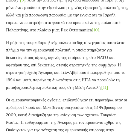
μόνο ένα εμπόδιο στην εξακτίνωση της νέας εξωτερικής πολιτικής της,
αλλά και μία προσωρινή παρουσία, με την έννοια ότι το Ισραήλ
έπρεπε να επιστρέψει στα φυσικά του όρια, εκείνα της πάλαι ποτέ
Παλαιστίνης, στο πλαίσιο μίας Pax Ottomanica
[10]
.
Η ρήξη της τουρκοϊσραηλινής πολυεπίπεδης συνεργασίας αποτέλεσε
πλήγμα για την αμερικανική πολιτική, η οποία στηριζόταν για
δεκαετίες στους άξονες, αφενός της εταίρου της στο ΝΑΤΟ και
αφετέρου της, επί δεκαετίες, στενής στρατηγικής της συμμάχου. Η
στρατηγική σχέση Άγκυρας και Τελ-Αβίβ, που διαμορφώθηκε από το
1994 και μετά, παρείχε τη δυνατότητα στις ΗΠΑ να προωθούν τη
μεταψυχροπολεμική πολιτική τους στη Μέση Ανατολή.
[11]
Οι αμερικανοτουρκικές σχέσεις, επιδεινώθηκαν έτι περαιτέρω, όταν οι
πρόεδροι Γκιουλ και Μεντβέντεφ υπέγραψαν, στις 13 Φεβρουαρίου
2009, κοινή διακήρυξη για την ενίσχυση των σχέσεων Τουρκίας-
Ρωσίας. Η ευθυγράμμιση της Άγκυρας με τον προαιώνιο εχθρό της
Ουάσιγκτον για την ανάσχεση της αμερικανικής επιρροής στην