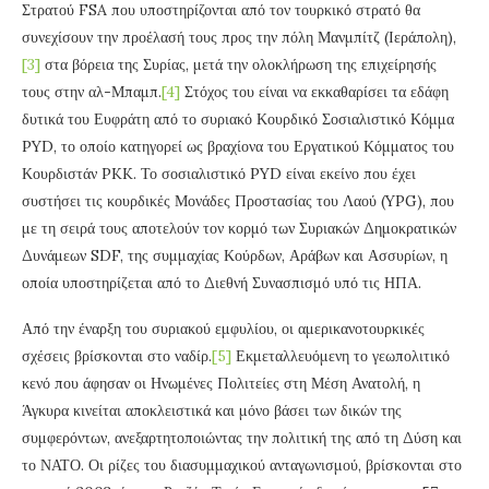
Στρατού FSA που υποστηρίζονται από τον τουρκικό στρατό θα
συνεχίσουν την προέλασή τους προς την πόλη Μανμπίτζ (Ιεράπολη),
[3]
στα βόρεια της Συρίας, μετά την ολοκλήρωση της επιχείρησής
τους στην αλ-Μπαμπ.
[4]
Στόχος του είναι να εκκαθαρίσει τα εδάφη
δυτικά του Ευφράτη από το συριακό Κουρδικό Σοσιαλιστικό Κόμμα
PYD, το οποίο κατηγορεί ως βραχίονα του Εργατικού Κόμματος του
Κουρδιστάν PKK. Το σοσιαλιστικό PYD είναι εκείνο που έχει
συστήσει τις κουρδικές Μονάδες Προστασίας του Λαού (YPG), που
με τη σειρά τους αποτελούν τον κορμό των Συριακών Δημοκρατικών
Δυνάμεων SDF, της συμμαχίας Κούρδων, Αράβων και Ασσυρίων, η
οποία υποστηρίζεται από το Διεθνή Συνασπισμό υπό τις ΗΠΑ.
Από την έναρξη του συριακού εμφυλίου, οι αμερικανοτουρκικές
σχέσεις βρίσκονται στο ναδίρ.
[5]
Εκμεταλλευόμενη το γεωπολιτικό
κενό που άφησαν οι Ηνωμένες Πολιτείες στη Μέση Ανατολή, η
Άγκυρα κινείται αποκλειστικά και μόνο βάσει των δικών της
συμφερόντων, ανεξαρτητοποιώντας την πολιτική της από τη Δύση και
το ΝΑΤΟ. Οι ρίζες του διασυμμαχικού ανταγωνισμού, βρίσκονται στο