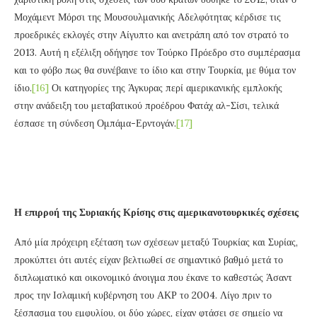
Μοχάμεντ Μόρσι της Μουσουλμανικής Αδελφότητας κέρδισε τις
προεδρικές εκλογές στην Αίγυπτο και ανετράπη από τον στρατό το
2013. Αυτή η εξέλιξη οδήγησε τον Τούρκο Πρόεδρο στο συμπέρασμα
και το φόβο πως θα συνέβαινε το ίδιο και στην Τουρκία, με θύμα τον
ίδιο.
[16]
Οι κατηγορίες της Άγκυρας περί αμερικανικής εμπλοκής
στην ανάδειξη του μεταβατικού προέδρου Φατάχ αλ-Σίσι, τελικά
έσπασε τη σύνδεση Ομπάμα-Ερντογάν.
[17]
Η επιρροή της Συριακής Κρίσης στις αμερικανοτουρκικές σχέσεις
Από μία πρόχειρη εξέταση των σχέσεων μεταξύ Τουρκίας και Συρίας,
προκύπτει ότι αυτές είχαν βελτιωθεί σε σημαντικό βαθμό μετά το
διπλωματικό και οικονομικό άνοιγμα που έκανε το καθεστώς Άσαντ
προς την Ισλαμική κυβέρνηση του ΑΚΡ το 2004. Λίγο πριν το
ξέσπασμα του εμφυλίου, οι δύο χώρες, είχαν φτάσει σε σημείο να