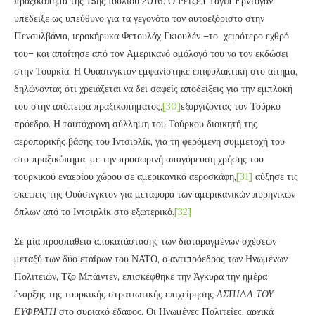
πραξικόπημα της 15ης Ιουλίου 2016. Ο Ρετζέπ Ταγίπ Ερντογάν,
υπέδειξε ως υπεύθυνο για τα γεγονότα τον αυτοεξόριστο στην
Πενσυλβάνια, ιεροκήρυκα Φετουλάχ Γκιουλέν –το χειρότερο εχθρό
του– και απαίτησε από τον Αμερικανό ομόλογό του να τον εκδώσει
στην Τουρκία. Η Ουάσινγκτον εμφανίστηκε επιφυλακτική στο αίτημα,
δηλώνοντας ότι χρειάζεται να δει σαφείς αποδείξεις για την εμπλοκή
του στην απόπειρα πραξικοπήματος,
[30]
εξόργιζοντας τον Τούρκο
πρόεδρο. Η ταυτόχρονη σύλληψη του Τούρκου διοικητή της
αεροπορικής βάσης του Ιντσιρλίκ, για τη φερόμενη συμμετοχή του
στο πραξικόπημα, με την προσωρινή απαγόρευση χρήσης του
τουρκικού εναερίου χώρου σε αμερικανικά αεροσκάφη,
[31]
αύξησε τις
σκέψεις της Ουάσινγκτον για μεταφορά των αμερικανικών πυρηνικών
όπλων από το Ιντσιρλίκ στο εξωτερικό.
[32]
Σε μία προσπάθεια αποκατάστασης των διαταραγμένων σχέσεων
μεταξύ των δύο εταίρων του ΝΑΤΟ, ο αντιπρόεδρος των Ηνωμένων
Πολιτειών, Τζο Μπάιντεν, επισκέφθηκε την Άγκυρα την ημέρα
έναρξης της τουρκικής στρατιωτικής επιχείρησης
ΑΣΠΙΔΑ ΤΟΥ
ΕΥΦΡΑΤΗ
στο συριακό έδαφος. Οι Ηνωμένες Πολιτείες, αρχικά