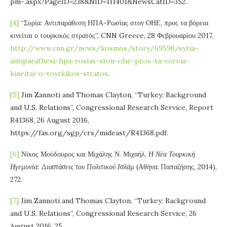
pm-.aspx?PageID=238&NID=111401&NewsCatID=352.
[4]
“Συρία: Αντιπαράθεση ΗΠΑ-Ρωσίας στον ΟΗΕ, προς τα βόρεια
κινείται ο τουρκικός στρατός”, CNN Greece, 28 Φεβρουαρίου 2017,
http://www.cnn.gr/news/kosmos/story/69598/syria-
antiparathesi-hpa-rosias-ston-ohe-pros-ta-voreia-
kineitai-o-toyrkikos-stratos
.
[5]
Jim Zannoti and Thomas Clayton, “Turkey: Background
and U.S. Relations”, Congressional Research Service, Report
R41368, 26 August 2016,
https://fas.org/sgp/crs/mideast/R41368.pdf.
[6]
Νίκος Μούδουρος και Μιχάλης Ν. Μιχαήλ,
Η Νέα Τουρκική
Ηγεμονία: Διαστάσεις του Πολιτικού Ισλάμ
(Αθήνα: Παπαζήσης, 2014),
272.
[7]
Jim Zannoti and Thomas Clayton, “Turkey: Background
and U.S. Relations”, Congressional Research Service, 26
August 2016, 25.