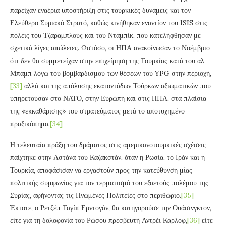
παρείχαν εναέρια υποστήριξη στις τουρκικές δυνάμεις και τον
Ελεύθερο Συριακό Στρατό, καθώς κινήθηκαν εναντίον του ISIS στις
πόλεις του Τζαραμπλούς και του Νταμπίκ, που κατελήφθησαν με
σχετικά λίγες απώλειες. Ωστόσο, οι ΗΠΑ ανακοίνωσαν το Νοέμβριο
ότι δεν θα συμμετείχαν στην επιχείρηση της Τουρκίας κατά του αλ-
Μπαμπ λόγω του βομβαρδισμού των θέσεων του YPG στην περιοχή,
[33]
αλλά και της απόλυσης εκατοντάδων Τούρκων αξιωματικών που
υπηρετούσαν στο ΝΑΤΟ, στην Ευρώπη και στις ΗΠΑ, στα πλαίσια
της «εκκαθάρισης» του στρατεύματος μετά το αποτυχημένο
πραξικόπημα.
[34]
Η τελευταία πράξη του δράματος στις αμερικανοτουρκικές σχέσεις
παίχτηκε στην Αστάνα του Καζακστάν, όταν η Ρωσία, το Ιράν και η
Τουρκία, αποφάσισαν να εργαστούν προς την κατεύθυνση μίας
πολιτικής συμφωνίας για τον τερματισμό του εξαετούς πολέμου της
Συρίας, αφήνοντας τις Ηνωμένες Πολιτείες στο περιθώριο.
[35]
Έκτοτε, ο Ρετζέπ Ταγίπ Ερντογάν, θα κατηγορούσε την Ουάσινγκτον,
είτε για τη δολοφονία του Ρώσου πρεσβευτή Αντρέι Καρλόφ,
[36]
είτε