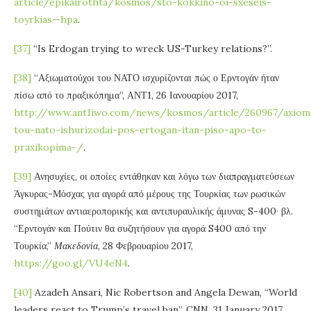
article/epikairothta/kosmos/sto-kokkino-oi-sxeseis-
toyrkias—hpa
.
[37]
“Is Erdogan trying to wreck US-Turkey relations?”.
[38]
“Αξιωματούχοι του ΝΑΤΟ ισχυρίζονται πώς ο Ερντογάν ήταν
πίσω από το πραξικόπημα”, ΑΝΤ1, 26 Ιανουαρίου 2017,
http://www.ant1iwo.com/news/kosmos/article/260967/axiom
tou-nato-ishurizodai-pos-ertogan-itan-piso-apo-to-
praxikopima-/
.
[39]
Ανησυχίες, οι οποίες εντάθηκαν και λόγω των διαπραγματεύσεων
Άγκυρας-Μόσχας για αγορά από μέρους της Τουρκίας των ρωσικών
συστημάτων αντιαεροπορικής και αντιπυραυλικής άμυνας S-400· βλ.
“Ερντογάν και Πούτιν θα συζητήσουν για αγορά S400 από την
Τουρκία,”
Μακεδονία
, 28 Φεβρουαρίου 2017,
https://goo.gl/VU4eN4
.
[40]
Azadeh Ansari, Nic Robertson and Angela Dewan, “World
leaders react to Trump’s travel ban”, CNN, 31 January 2017,