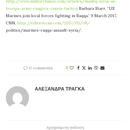
http://www.militarytimes.com/articles/manbij-syria-us-
troops-army-rangers-russia-turkey
; Barbara Starr, “US
Marines join local forces fighting in Raqqa,” 9 March 2017,
CNN,
http://edition.cnn.com/2017/03/08/
politics/marines-raqqa-assault-syria/.
0 comments
0
ΑΛΕΞΆΝΔΡΑ ΤΡΆΓΚΑ
προηγούμενη ανάλυση