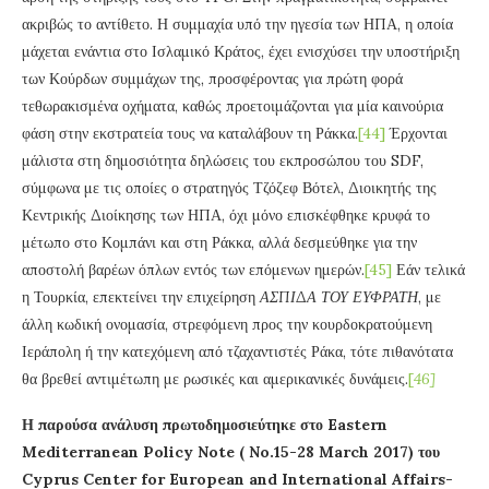
ακριβώς το αντίθετο. Η συμμαχία υπό την ηγεσία των ΗΠΑ, η οποία
μάχεται ενάντια στο Ισλαμικό Κράτος, έχει ενισχύσει την υποστήριξη
των Κούρδων συμμάχων της, προσφέροντας για πρώτη φορά
τεθωρακισμένα οχήματα, καθώς προετοιμάζονται για μία καινούρια
φάση στην εκστρατεία τους να καταλάβουν τη Ράκκα.
[44]
Έρχονται
μάλιστα στη δημοσιότητα δηλώσεις του εκπροσώπου του SDF,
σύμφωνα με τις οποίες ο στρατηγός Τζόζεφ Βότελ, Διοικητής της
Κεντρικής Διοίκησης των ΗΠΑ, όχι μόνο επισκέφθηκε κρυφά το
μέτωπο στο Κομπάνι και στη Ράκκα, αλλά δεσμεύθηκε για την
αποστολή βαρέων όπλων εντός των επόμενων ημερών.
[45]
Εάν τελικά
η Τουρκία, επεκτείνει την επιχείρηση
ΑΣΠΙΔΑ ΤΟΥ ΕΥΦΡΑΤΗ
, με
άλλη κωδική ονομασία, στρεφόμενη προς την κουρδοκρατούμενη
Ιεράπολη ή την κατεχόμενη από τζαχαντιστές Ράκα, τότε πιθανότατα
θα βρεθεί αντιμέτωπη με ρωσικές και αμερικανικές δυνάμεις.
[
46
]
Η παρούσα ανάλυση πρωτοδημοσιεύτηκε στο Eastern
Mediterranean Policy Note ( No.15-28 March 2017) του
Cyprus Center for European and International Affairs-