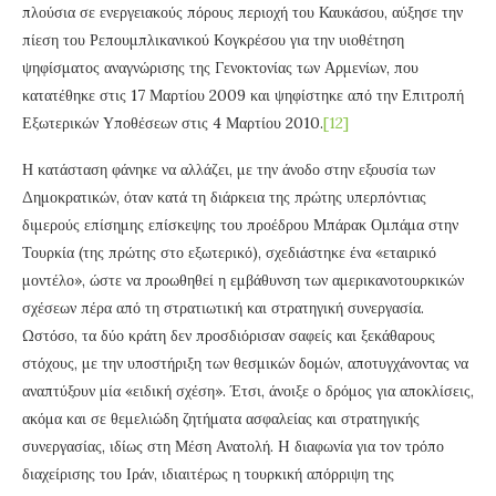
πλούσια σε ενεργειακούς πόρους περιοχή του Καυκάσου, αύξησε την
πίεση του Ρεπουμπλικανικού Κογκρέσου για την υιοθέτηση
ψηφίσματος αναγνώρισης της Γενοκτονίας των Αρμενίων, που
κατατέθηκε στις 17 Μαρτίου 2009 και ψηφίστηκε από την Επιτροπή
Εξωτερικών Υποθέσεων στις 4 Μαρτίου 2010.
[12]
Η κατάσταση φάνηκε να αλλάζει, με την άνοδο στην εξουσία των
Δημοκρατικών, όταν κατά τη διάρκεια της πρώτης υπερπόντιας
διμερούς επίσημης επίσκεψης του προέδρου Μπάρακ Ομπάμα στην
Τουρκία (της πρώτης στο εξωτερικό), σχεδιάστηκε ένα «εταιρικό
μοντέλο», ώστε να προωθηθεί η εμβάθυνση των αμερικανοτουρκικών
σχέσεων πέρα από τη στρατιωτική και στρατηγική συνεργασία.
Ωστόσο, τα δύο κράτη δεν προσδιόρισαν σαφείς και ξεκάθαρους
στόχους, με την υποστήριξη των θεσμικών δομών, αποτυγχάνοντας να
αναπτύξουν μία «ειδική σχέση». Έτσι, άνοιξε ο δρόμος για αποκλίσεις,
ακόμα και σε θεμελιώδη ζητήματα ασφαλείας και στρατηγικής
συνεργασίας, ιδίως στη Μέση Ανατολή. H διαφωνία για τον τρόπο
διαχείρισης του Ιράν, ιδιαιτέρως η τουρκική απόρριψη της