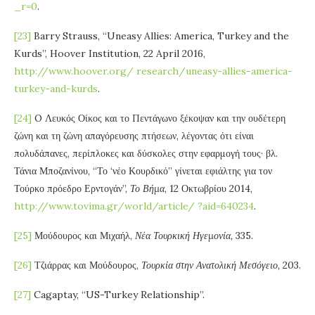
_r=0
.
[23]
Barry Strauss, “Uneasy Allies: America, Turkey and the
Kurds”, Hoover Institution, 22 April 2016,
http://www.hoover.org/ research/uneasy-allies-america-
turkey-and-kurds
.
[24]
O Λευκός Οίκος και το Πεντάγωνο ξέκοψαν και την ουδέτερη
ζώνη και τη ζώνη απαγόρευσης πτήσεων, λέγοντας ότι είναι
πολυδάπανες, περίπλοκες και δύσκολες στην εφαρμογή τους· βλ.
Τάνια Μποζανίνου, “Το ‘νέο Κουρδικό” γίνεται εφιάλτης για τον
Τούρκο πρόεδρο Ερντογάν”,
Το Βήμα
, 12 Οκτωβρίου 2014,
http://www.tovima.gr/world/article/ ?aid=640234
.
[25]
Μούδουρος και Μιχαήλ,
Νέα Τουρκική Ηγεμονία,
335.
[26]
Τζιάρρας και Μούδουρος,
Τουρκία στην Ανατολική Μεσόγειο,
203.
[27]
Cagaptay, “US-Turkey Relationship”.