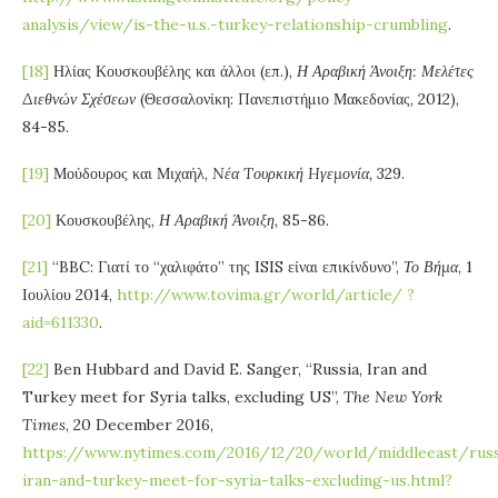
analysis/view/is-the-u.s.-turkey-relationship-crumbling
.
[18]
Ηλίας Κουσκουβέλης και άλλοι (επ.),
Η Αραβική Άνοιξη: Μελέτες
Διεθνών Σχέσεων
(Θεσσαλονίκη: Πανεπιστήμιο Μακεδονίας, 2012),
84-85.
[19]
Μούδουρος και Μιχαήλ,
N
έα
T
ουρκική
H
γεμονία,
329.
[20]
Κουσκουβέλης,
Η Αραβική Άνοιξη,
85-86.
[21]
“BBC: Γιατί το “χαλιφάτο” της ISIS είναι επικίνδυνο”,
Το Βήμα
, 1
Ιουλίου 2014,
http://www.tovima.gr/world/article/ ?
aid=611330
.
[22]
Ben Hubbard and David E. Sanger, “Russia, Iran and
Turkey meet for Syria talks, excluding US”,
The New York
Times
, 20 December 2016,
https://www.nytimes.com/2016/12/20/world/middleeast/russ
iran-and-turkey-meet-for-syria-talks-excluding-us.html?