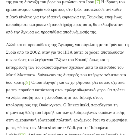
της για τη διάνοιξη του βορείου μετώπου στο Ιράκ.
[7]
Η ίδρυση του
ημιαυτόνομου κουρδικού κράτους στο Ιράκ, αποτελούσε ανέκαθεν
πιθανό κίνδυνο για την εδαφική κυριαρχία της Τουρκίας, επομένως
οποιαδήποτε αμερικανική υποστήριξη προς αυτό, θα εκλαμβανόταν
από την Άγκυρα ως προσπάθεια αποδυνάμωσής της.
Αλλά και οι προσπάθειες της Άγκυρας, για σύγκλιση με το Ιράν και τη
Συρία από το 2002, όταν για τις ΗΠΑ αυτές οι χώρες αποτελούσαν
συνιστώσες του λεγόμενου “Άξονα του Κακού,” όπως και η
κατάρρευση των τουρκοϊσραηλινών σχέσεων μετά το επεισόδιο του
Mavi
Marmara
, διόγκωσαν τις διαφορές που υπήρχαν ανάμεσα στα
δύο κράτη.
[8]
Όποια εξήγηση και αν χρησιμοποιήσει κανείς σχετικά
με την παρούσα κατάσταση στον πρώην οθωμανικό χώρο, θα πρέπει
να λάβει υπόψη του τη σπουδαιότητα του Ισραήλ στους
υπολογισμούς της Ουάσινγκτον. Ο Brzezinski, παραδέχεται τη
σημαντική θέση του Ισραήλ και των φιλοϊσραηλινών ομάδων πίεσης
στην αμερικανική εξωτερική πολιτική, ερχόμενος έτσι να συμφωνήσει
με τις θέσεις των Mearsheimer-Walt για τo “Ισραηλινό
Lobby”
[9]
. Από την πλευρά της, η Άγκυρα θεωρούσε το Ισραήλ όχι