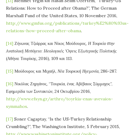
[13]
Mehmet Yegin και Hasan Selim Ozertem, “Turkey-US
Relations: How to Proceed after Obama?”, The German
Marshall Fund of the United States, 10 November 2016,
http://www.gmfus.org/publications/turkey%E2%80%93us-
relations-how-proceed-after-obama
.
[14]
Ζήνωνας Τζιάρρας και Νίκος Μούδουρος,
Η Τουρκία στην
A
νατολική Μεσόγειο: Ιδεολογικές ‘
O
ψεις
E
ξωτερικής Πολιτικής
(Αθήνα: Τουρίκης, 2016), 109 και 113.
[15]
Μούδουρος και Μιχαήλ,
Νέα Τουρκική Ηγεμονία,
286-287.
[16]
Νικόλας Ζηργάνος, “Τουρκία, ένας Αβέβαιος Σύμμαχος”,
Εφημερίδα των Συντακτών, 24 Οκτωβρίου 2016,
http://www.efsyn.gr/arthro/toyrkia-enas-avevaios-
symmahos
.
[17]
Soner Cagaptay, “Is the US-Turkey Relationship
Crumbling?”, The Washington Institute, 5 February 2015,
http://www.washingtoninstitute.org/policy-