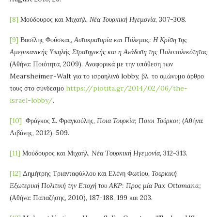
[8]
Μούδουρος και Μιχαήλ,
Νέα Τουρκική Ηγεμονία
, 307-308.
[9]
Βασίλης Φούσκας,
Αυτοκρατορία και Πόλεμος: Η Κρίση της
Αμερικανικής Υψηλής Στρατηγικής και η Ανάδυση της Πολυπολικότητας
(Αθήνα: Ποιότητα, 2009). Αναφορικά με την υπόθεση των
Mearsheimer-Walt για το ισραηλινό lobby, βλ. το ομώνυμο άρθρο
τους στο σύνδεσμο
https://piotita.gr/2014/02/06/the-
israel-lobby/
.
[10]
Φράγκος Σ. Φραγκούλης,
Ποια Τουρκία; Ποιοι Τούρκοι;
(Αθήνα:
Λιβάνης, 2012), 509.
[11]
Μούδουρος και Μιχαήλ,
N
έα
T
ουρκική
H
γεμονία,
312-313.
[12]
Δημήτρης Τριανταφύλλου και Ελένη Φωτίου,
Τουρκική
E
ξωτερική Πολιτική την Εποχή του ΑΚΡ: Προς μία
Pax
Ottomana
;
(Αθήνα: Παπαζήσης, 2010), 187-188, 199 και 203.