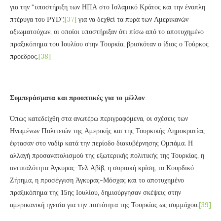
για την “υποστήριξη των ΗΠΑ στο Ισλαμικό Κράτος και την ένοπλη
πτέρυγα του PYD”,
[37]
για να δεχθεί τα πυρά των Αμερικανών
αξιωματούχων, οι οποίοι υποστήριξαν ότι πίσω από το αποτυχημένο
πραξικόπημα του Ιουλίου στην Τουρκία, βρισκόταν ο ίδιος ο Τούρκος
πρόεδρος.
[38]
Συμπεράσματα και προοπτικές για το μέλλον
Όπως κατεδείχθη στα ανωτέρω περιγραφόμενα, οι σχέσεις των
Ηνωμένων Πολιτειών της Αμερικής και της Τουρκικής Δημοκρατίας
έφτασαν στο ναδίρ κατά την περίοδο διακυβέρνησης Ομπάμα. Η
αλλαγή προσανατολισμού της εξωτερικής πολιτικής της Τουρκίας, η
αντιπαλότητα Άγκυρας-Τελ Αβίβ, η συριακή κρίση, το Κουρδικό
Ζήτημα, η προσέγγιση Άγκυρας-Μόσχας και το αποτυχημένο
πραξικόπημα της 15ης Ιουλίου, δημιούργησαν σκέψεις στην
αμερικανική ηγεσία για την πιστότητα της Τουρκίας ως συμμάχου.
[39]