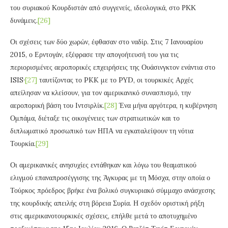
του συριακού Κουρδιστάν από συγγενείς, ιδεολογικά, στο ΡΚΚ
δυνάμεις.
[26]
Οι σχέσεις των δύο χωρών, έφθασαν στο ναδίρ. Στις 7 Ιανουαρίου
2015, ο Ερντογάν, εξέφρασε την απογοήτευσή του για τις
περιορισμένες αεροπορικές επχειρήσεις της Ουάσινγκτον ενάντια στο
ISIS·
[27]
ταυτίζοντας το PKK με το PYD, οι τουρκικές Αρχές
απείλησαν να κλείσουν, για τον αμερικανικό συνασπισμό, την
αεροπορική βάση του Ιντσιρλίκ.
[28]
Ένα μήνα αργότερα, η κυβέρνηση
Ομπάμα, διέταξε τις οικογένειες των στρατιωτικών και το
διπλωματικό προσωπικό των ΗΠΑ να εγκαταλείψουν τη νότια
Τουρκία.
[29]
Οι αμερικανικές ανησυχίες εντάθηκαν και λόγω του θεαματικού
ελιγμού επαναπροσέγγισης της Άγκυρας με τη Μόσχα, στην οποία ο
Τούρκος πρόεδρος βρήκε ένα βολικό συγκυριακό σύμμαχο ανάσχεσης
της κουρδικής απειλής στη βόρεια Συρία. Η σχεδόν οριστική ρήξη
στις αμερικανοτουρκικές σχέσεις, επήλθε μετά το αποτυχημένο