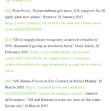
the-trump-era
.
[44]
Tom Perry, “Syrian militias get more U.S. support for IS
fight, plan new phase”, Reuters, 31 January 2017,
http://www.reuters.com/article/us-mideast-crisis-syria-
arms-idUSKBN15F15S
.
[45]
“US to supply heavy weaponry, armored vehicles to
YPG-dominated group in northern Syria”,
Daily Sabah
, 25
February 2017,
https://www.dailysabah.com/syrian-
crisis/2017/02/25/us-to-supply-heavy-weaponry-
armored-vehicles-to-ypg-dominated-group-in-northern-
syria
.
[46]
“US, Russia Forces in Eye Contact in Syria’s Manbij”, 15
March 2013,
https://sputniknews.com/military/
201703151051613387-russia-us-manbij-contact/
; Andrew
deGrandpre, “US and Russian troops are now in the same
Syrian city”, 13 March 2017,