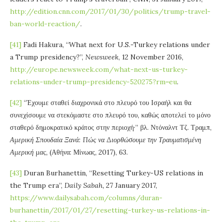
http://edition.cnn.com/2017/01/30/politics/trump-travel-
ban-world-reaction/
.
[41]
Fadi Hakura, “What next for U.S.-Turkey relations under
a Trump presidency?”,
Newsweek
, 12 November 2016,
http://europe.newsweek.com/what-next-us-turkey-
relations-under-trump-presidency-520275?rm=eu
.
[42]
“Έχουμε σταθεί διαχρονικά στο πλευρό του Ισραήλ και θα
συνεχίσουμε να στεκόμαστε στο πλευρό του, καθώς αποτελεί το μόνο
σταθερό δημοκρατικό κράτος στην περιοχή·” βλ. Ντόναλντ Τζ. Τραμπ,
Αμερική Σπουδαία Ξανά: Πώς να Διορθώσουμε την Τραυματισμένη
Αμερική μας,
(Αθήνα: Μίνωας, 2017), 63.
[43]
Duran Burhanettin, “Resetting Turkey-US relations in
the Trump era”,
Daily Sabah,
27 January 2017,
https://www.dailysabah.com/columns/duran-
burhanettin/2017/01/27/resetting-turkey-us-relations-in-