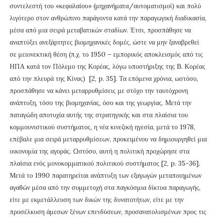
συντελεστή του «κεφαλαίου» (μηχανήματα/αυτοματισμοί) και πολύ
λιγότερο στον ανθρώπινο παράγοντα κατά την παραγωγική διαδικασία,
μέσα από μια σειρά μεταβατικών σταδίων. Έτσι, προσπάθησε να
αναπτύξει ανεξάρτητες βιομηχανικές δομές, ώστε να μην ξαναβρεθεί
σε μειονεκτική θέση (π.χ. το 1950 – εμπορικός αποκλεισμός από τις
ΗΠΑ κατά τον Πόλεμο της Κορέας, λόγω υποστήριξης της Β. Κορέας
από την πλευρά της Κίνας) [2, p. 35]. Τα επόμενα χρόνια, ωστόσο,
προσπάθησε να κάνει μεταρρυθμίσεις με στόχο την ταυτόχρονη
ανάπτυξη, τόσο της βιομηχανίας, όσο και της γεωργίας. Μετά την
παταγώδη αποτυχία αυτής της στρατηγικής και στα πλαίσια του
κομμουνιστικού συστήματος, η νέα κινεζική ηγεσία, μετά το 1978,
επέβαλε μια σειρά μεταρρυθμίσεων, προκειμένου να δημιουργηθεί μια
οικονομία της αγοράς. Ωστόσο, αυτή η πολιτική προχώρησε στα
πλαίσια ενός μονοκομματικού πολιτικού συστήματος [2, p. 35-36].
Μετά το 1990 παρατηρείται ανάπτυξη των εξαγωγών μεταποιημένων
αγαθών μέσα από την συμμετοχή στα παγκόσμια δίκτυα παραγωγής,
είτε με εκμετάλλευση των δικών της δυνατοτήτων, είτε με την
προσέλκυση άμεσων ξένων επενδύσεων, προσανατολισμένων προς τις