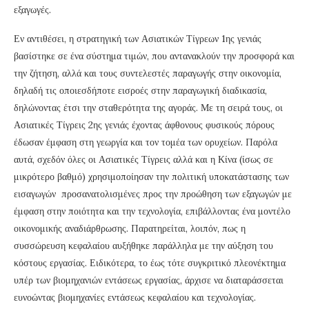
εξαγωγές.
Εν αντιθέσει, η στρατηγική των Ασιατικών Τίγρεων 1ης γενιάς
βασίστηκε σε ένα σύστημα τιμών, που αντανακλούν την προσφορά και
την ζήτηση, αλλά και τους συντελεστές παραγωγής στην οικονομία,
δηλαδή τις οποιεσδήποτε εισροές στην παραγωγική διαδικασία,
δηλώνοντας έτσι την σταθερότητα της αγοράς. Με τη σειρά τους, οι
Ασιατικές Τίγρεις 2ης γενιάς έχοντας άφθονους φυσικούς πόρους
έδωσαν έμφαση στη γεωργία και τον τομέα των ορυχείων. Παρόλα
αυτά, σχεδόν όλες οι Ασιατικές Τίγρεις αλλά και η Κίνα (ίσως σε
μικρότερο βαθμό) χρησιμοποίησαν την πολιτική υποκατάστασης των
εισαγωγών προσανατολισμένες προς την προώθηση των εξαγωγών με
έμφαση στην ποιότητα και την τεχνολογία, επιβάλλοντας ένα μοντέλο
οικονομικής αναδιάρθρωσης. Παρατηρείται, λοιπόν, πως η
συσσώρευση κεφαλαίου αυξήθηκε παράλληλα με την αύξηση του
κόστους εργασίας. Ειδικότερα, το έως τότε συγκριτικό πλεονέκτημα
υπέρ των βιομηχανιών εντάσεως εργασίας, άρχισε να διαταράσσεται
ευνοώντας βιομηχανίες εντάσεως κεφαλαίου και τεχνολογίας.