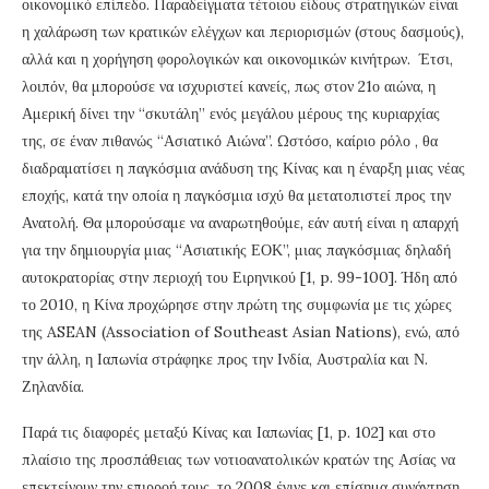
οικονομικό επίπεδο. Παραδείγματα τέτοιου είδους στρατηγικών είναι
η χαλάρωση των κρατικών ελέγχων και περιορισμών (στους δασμούς),
αλλά και η χορήγηση φορολογικών και οικονομικών κινήτρων. Έτσι,
λοιπόν, θα μπορούσε να ισχυριστεί κανείς, πως στον 21ο αιώνα, η
Αμερική δίνει την “σκυτάλη” ενός μεγάλου μέρους της κυριαρχίας
της, σε έναν πιθανώς “Ασιατικό Αιώνα”. Ωστόσο, καίριο ρόλο , θα
διαδραματίσει η παγκόσμια ανάδυση της Κίνας και η έναρξη μιας νέας
εποχής, κατά την οποία η παγκόσμια ισχύ θα μετατοπιστεί προς την
Ανατολή. Θα μπορούσαμε να αναρωτηθούμε, εάν αυτή είναι η απαρχή
για την δημιουργία μιας “Ασιατικής ΕΟΚ”, μιας παγκόσμιας δηλαδή
αυτοκρατορίας στην περιοχή του Ειρηνικού [1, p. 99-100]. Ήδη από
το 2010, η Κίνα προχώρησε στην πρώτη της συμφωνία με τις χώρες
της ASEAN (Association of Southeast Asian Nations), ενώ, από
την άλλη, η Ιαπωνία στράφηκε προς την Ινδία, Αυστραλία και Ν.
Ζηλανδία.
Παρά τις διαφορές μεταξύ Κίνας και Ιαπωνίας [1, p. 102] και στο
πλαίσιο της προσπάθειας των νοτιοανατολικών κρατών της Ασίας να
επεκτείνουν την επιρροή τους, το 2008 έγινε και επίσημα συνάντηση