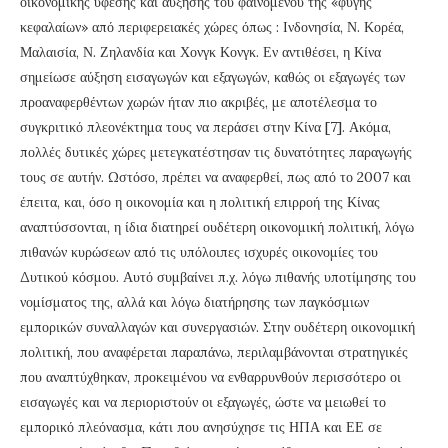
οικονομικής ύφεσης και αύξησης του φαινομένου της «φυγής
κεφαλαίων» από περιφερειακές χώρες όπως : Ινδονησία, Ν. Κορέα,
Μαλαισία, Ν. Ζηλανδία και Χονγκ Κονγκ. Εν αντιθέσει, η Κίνα
σημείωσε αύξηση εισαγωγών και εξαγωγών, καθώς οι εξαγωγές των
προαναφερθέντων χωρών ήταν πιο ακριβές, με αποτέλεσμα το
συγκριτικό πλεονέκτημα τους να περάσει στην Κίνα [7]. Ακόμα,
πολλές δυτικές χώρες μετεγκατέστησαν τις δυνατότητες παραγωγής
τους σε αυτήν. Ωστόσο, πρέπει να αναφερθεί, πως από το 2007 και
έπειτα, και, όσο η οικονομία και η πολιτική επιρροή της Κίνας
αναπτύσσονται, η ίδια διατηρεί ουδέτερη οικονομική πολιτική, λόγω
πιθανών κυρώσεων από τις υπόλοιπες ισχυρές οικονομίες του
Δυτικού κόσμου. Αυτό συμβαίνει π.χ. λόγω πιθανής υποτίμησης του
νομίσματος της, αλλά και λόγω διατήρησης των παγκόσμιων
εμπορικών συναλλαγών και συνεργασιών. Στην ουδέτερη οικονομική
πολιτική, που αναφέρεται παραπάνω, περιλαμβάνονται στρατηγικές
που αναπτύχθηκαν, προκειμένου να ενθαρρυνθούν περισσότερο οι
εισαγωγές και να περιοριστούν οι εξαγωγές, ώστε να μειωθεί το
εμπορικό πλεόνασμα, κάτι που ανησύχησε τις ΗΠΑ και ΕΕ σε