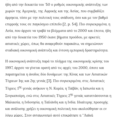
ήδη από την δεκαετία του ’50 ο ρυθμός οικονομικής ανάπτυξης των
χωρών της Αμερικής, της Αφρικής και της Ασίας, που συμβαδίζει
άρρηκτα, τόσο με την πολιτική τους ανάδυση, όσο και με τον βαθμό
επιρροής τους σε παγκόσμιο επίπεδο [2, p. 54]. Πιο συγκεκριμένα, η
Ασία, που άρχισε να τραβά τα βλέμματα από το 2000 και έπειτα, ήδη
από την δεκαετία του 1950 έκανε βήματα προόδου, με αρκετές
ασιατικές χώρες, όπως θα αναφερθούν παρακάτω, να σημειώνουν
σταδιακή οικονομική ανάπτυξη και έντονη εμπορική δραστηριότητα.
Η οικονομική ανάπτυξη παρά το πλήγμα της οικονομικής κρίσης του
1997, άρχισε να γίνεται ορατή από τις αρχές του 2000, όποτε και
παρατηρείται η άνοδος δύο δυνάμεων: της Κίνας και των Ασιατικών
Τίγρεων 1ης και 2ης γενιάς [3]. Πιο συγκεκριμένα, στις Ασιατικές
ης
Τίγρεις 1
γενιάς ανήκουν η Ν. Κορέα, η Ταϊβάν, η Ιαπωνία και η
ης
Σινγκαπούρη, ενώ στις Ασιατικές Τίγρεις 2
γενιάς καταττάσσονται η
Μαλαισία, η Ινδονησία, η Ταϊλάνδη και η Ινδία. Ιδιαίτερης προσοχής
και ανάλυσης χρήζει η οικονομική πολιτική που ακολούθησαν οι εν
λόγω χώρες. Στον ανταγωνισμό αυτό επικράτησε η “Λαϊκή