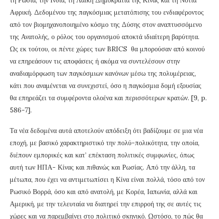
τη Ρωσία, την Ινδία, τη Λαϊκή Δημοκρατία της Κίνας και τη Νότια
Αφρική. Δεδομένου της παγκόσμιας μετατόπισης του ενδιαφέροντος
από τον βιομηχανοποιημένο κόσμο της Δύσης στον αναπτυσσόμενο
της Ανατολής, ο ρόλος του οργανισμού αποκτά ιδιαίτερη βαρύτητα.
Ως εκ τούτου, οι πέντε χώρες των BRICS θα μπορούσαν από κοινού
να επηρεάσουν τις αποφάσεις ή ακόμα να συντελέσουν στην
αναδιαμόρφωση των παγκόσμιων κανόνων μέσω της πολυμέρειας,
κάτι που αναμένεται να συνεχιστεί, όσο η παγκόσμια δομή εξουσίας
θα επηρεάζει τα συμφέροντα ολοένα και περισσότερων κρατών. [9, p.
586-7].
Τα νέα δεδομένα αυτά αποτελούν απόδειξη ότι βαδίζουμε σε μια νέα
εποχή, με βασικό χαρακτηριστικό την πολύ-πολικότητα, την οποία,
διέπουν εμπορικές και κατ’ επέκταση πολιτικές συμφωνίες, όπως
αυτή των ΗΠΑ- Κίνας και πιθανώς και Ρωσίας. Από την άλλη, τα
μέτωπα, που έχει να αντιμετωπίσει η Κίνα είναι πολλά, τόσο από τον
Ρωσικό Βορρά, όσο και από ανατολή, με Κορέα, Ιαπωνία, αλλά και
Αμερική, με την τελευταία να διατηρεί την επιρροή της σε αυτές τις
χώρες και να παρεμβαίνει στο πολιτικό σκηνικό. Ωστόσο, το πώς θα