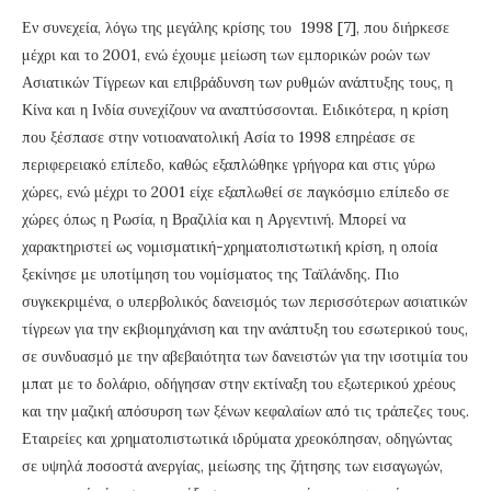
Εν συνεχεία, λόγω της μεγάλης κρίσης του 1998 [7], που διήρκεσε
μέχρι και το 2001, ενώ έχουμε μείωση των εμπορικών ροών των
Ασιατικών Τίγρεων και επιβράδυνση των ρυθμών ανάπτυξης τους, η
Κίνα και η Ινδία συνεχίζουν να αναπτύσσονται. Ειδικότερα, η κρίση
που ξέσπασε στην νοτιοανατολική Ασία το 1998 επηρέασε σε
περιφερειακό επίπεδο, καθώς εξαπλώθηκε γρήγορα και στις γύρω
χώρες, ενώ μέχρι το 2001 είχε εξαπλωθεί σε παγκόσμιο επίπεδο σε
χώρες όπως η Ρωσία, η Βραζιλία και η Αργεντινή. Μπορεί να
χαρακτηριστεί ως νομισματική-χρηματοπιστωτική κρίση, η οποία
ξεκίνησε με υποτίμηση του νομίσματος της Ταϊλάνδης. Πιο
συγκεκριμένα, ο υπερβολικός δανεισμός των περισσότερων ασιατικών
τίγρεων για την εκβιομηχάνιση και την ανάπτυξη του εσωτερικού τους,
σε συνδυασμό με την αβεβαιότητα των δανειστών για την ισοτιμία του
μπατ με το δολάριο, οδήγησαν στην εκτίναξη του εξωτερικού χρέους
και την μαζική απόσυρση των ξένων κεφαλαίων από τις τράπεζες τους.
Εταιρείες και χρηματοπιστωτικά ιδρύματα χρεοκόπησαν, οδηγώντας
σε υψηλά ποσοστά ανεργίας, μείωσης της ζήτησης των εισαγωγών,