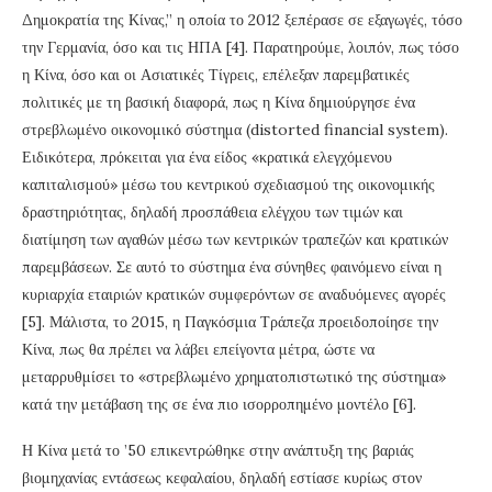
Δημοκρατία της Κίνας,” η οποία το 2012 ξεπέρασε σε εξαγωγές, τόσο
την Γερμανία, όσο και τις ΗΠΑ [4]. Παρατηρούμε, λοιπόν, πως τόσο
η Κίνα, όσο και οι Ασιατικές Τίγρεις, επέλεξαν παρεμβατικές
πολιτικές με τη βασική διαφορά, πως η Κίνα δημιούργησε ένα
στρεβλωμένο οικονομικό σύστημα (distorted financial system).
Ειδικότερα, πρόκειται για ένα είδος «κρατικά ελεγχόμενου
καπιταλισμού» μέσω του κεντρικού σχεδιασμού της οικονομικής
δραστηριότητας, δηλαδή προσπάθεια ελέγχου των τιμών και
διατίμηση των αγαθών μέσω των κεντρικών τραπεζών και κρατικών
παρεμβάσεων. Σε αυτό το σύστημα ένα σύνηθες φαινόμενο είναι η
κυριαρχία εταιριών κρατικών συμφερόντων σε αναδυόμενες αγορές
[5]. Μάλιστα, το 2015, η Παγκόσμια Τράπεζα προειδοποίησε την
Κίνα, πως θα πρέπει να λάβει επείγοντα μέτρα, ώστε να
μεταρρυθμίσει το «στρεβλωμένο χρηματοπιστωτικό της σύστημα»
κατά την μετάβαση της σε ένα πιο ισορροπημένο μοντέλο [6].
Η Κίνα μετά το ’50 επικεντρώθηκε στην ανάπτυξη της βαριάς
βιομηχανίας εντάσεως κεφαλαίου, δηλαδή εστίασε κυρίως στον