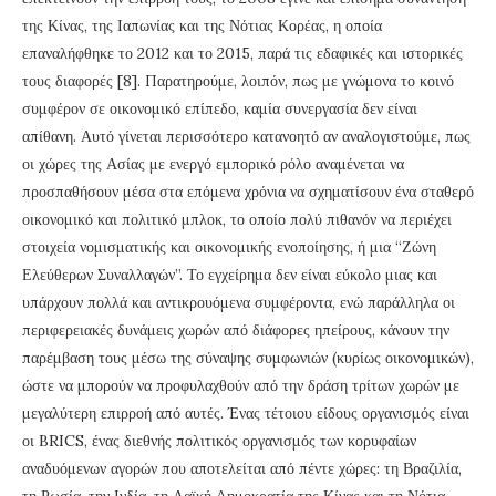
της Κίνας, της Ιαπωνίας και της Νότιας Κορέας, η οποία
επαναλήφθηκε το 2012 και το 2015, παρά τις εδαφικές και ιστορικές
τους διαφορές [8]. Παρατηρούμε, λοιπόν, πως με γνώμονα το κοινό
συμφέρον σε οικονομικό επίπεδο, καμία συνεργασία δεν είναι
απίθανη. Αυτό γίνεται περισσότερο κατανοητό αν αναλογιστούμε, πως
οι χώρες της Ασίας με ενεργό εμπορικό ρόλο αναμένεται να
προσπαθήσουν μέσα στα επόμενα χρόνια να σχηματίσουν ένα σταθερό
οικονομικό και πολιτικό μπλοκ, το οποίο πολύ πιθανόν να περιέχει
στοιχεία νομισματικής και οικονομικής ενοποίησης, ή μια “Ζώνη
Ελεύθερων Συναλλαγών”. Το εγχείρημα δεν είναι εύκολο μιας και
υπάρχουν πολλά και αντικρουόμενα συμφέροντα, ενώ παράλληλα οι
περιφερειακές δυνάμεις χωρών από διάφορες ηπείρους, κάνουν την
παρέμβαση τους μέσω της σύναψης συμφωνιών (κυρίως οικονομικών),
ώστε να μπορούν να προφυλαχθούν από την δράση τρίτων χωρών με
μεγαλύτερη επιρροή από αυτές. Ένας τέτοιου είδους οργανισμός είναι
οι BRICS, ένας διεθνής πολιτικός οργανισμός των κορυφαίων
αναδυόμενων αγορών που αποτελείται από πέντε χώρες: τη Βραζιλία,