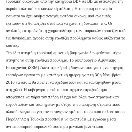
τουρκική οικονομία από την κατηγορία ΒΒ+ σε ΒΒ με αιτιολογία την
ακραία πολιτική και κοινωνική πόλωση. Η τουρκική οικονομία
φαίνεται να έχει ακόμα αντοχές ωστόσο οικονομικοί αναλυτές
εκτιμούν ότι θα αρχίσει σταδιακά να χάνει τη δυναμική της. Οι
αναλυτές εκτιμούν ότι η χρηματοδότηση των τουρκικών τραπεζών από
τις παγκόσμιες αγορές αντιμετωπίζει προβλήματα καθώς αυξάνεται το
κόστος.
Την ίδια στιγμή η τουρκική αμυντική βιομηχανία δεν φαίνεται μέχρι
στιγμής να αντιμετωπίζει πρόβλημα. Το υφυπουργείο Αμυντικής
Βιομηχανίας (SSM) έκανε προκήρυξη διαγωνισμού για τη ναυπήγηση
τεσσάρων φρεγατών με καταληκτική ημερομηνία τη 30η Νοεμβρίου
2016 τα οποία θα πρέπει να σχεδιαστούν και να ναυπηγηθούν μέσα
στη χώρα. Η κυβέρνηση μετά το αποτυχημένο πραξικόπημα
αποφάσισε να πάρει τον πλήρη έλεγχο και όλων των στρατιωτικών
εργοστασίων και ναυπηγείων με στόχο την παραγωγή στρατιωτικού
υλικού αναγκαίου για τον εκσυγχρονισμό του τουρκικού οπλοστασίου.
Παράλληλα η Τουρκία προσπαθεί να αναπτύξει με εγχώρια μέσα
αντιαεροπορικό πυραυλικό σύστημα μεγάλου βεληνεκούς