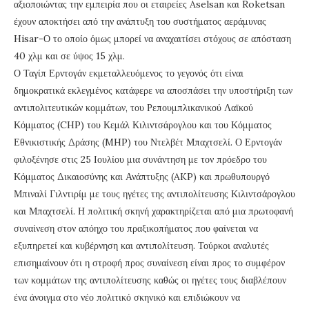
αξιοποιώντας την εμπειρία που οι εταιρείες Aselsan και Roketsan
έχουν αποκτήσει από την ανάπτυξη του συστήματος αεράμυνας
Hisar-Ο το οποίο όμως μπορεί να αναχαιτίσει στόχους σε απόσταση
40 χλμ και σε ύψος 15 χλμ.
Ο Ταγίπ Ερντογάν εκμεταλλευόμενος το γεγονός ότι είναι
δημοκρατικά εκλεγμένος κατάφερε να αποσπάσει την υποστήριξη των
αντιπολιτευτικών κομμάτων, του Ρεπουμπλικανικού Λαϊκού
Κόμματος (CHP) του Κεμάλ Κιλιντσάρογλου και του Κόμματος
Εθνικιστικής Δράσης (MHP) του Ντελβέτ Μπαχτσελί. Ο Ερντογάν
φιλοξένησε στις 25 Ιουλίου μια συνάντηση με τον πρόεδρο του
Κόμματος Δικαιοσύνης και Ανάπτυξης (AKP) και πρωθυπουργό
Μπιναλί Γιλντιρίμ με τους ηγέτες της αντιπολίτευσης Κιλιντσάρογλου
και Μπαχτσελί. Η πολιτική σκηνή χαρακτηρίζεται από μια πρωτοφανή
συναίνεση στον απόηχο του πραξικοπήματος που φαίνεται να
εξυπηρετεί και κυβέρνηση και αντιπολίτευση. Τούρκοι αναλυτές
επισημαίνουν ότι η στροφή προς συναίνεση είναι προς το συμφέρον
των κομμάτων της αντιπολίτευσης καθώς οι ηγέτες τους διαβλέπουν
ένα άνοιγμα στο νέο πολιτικό σκηνικό και επιδιώκουν να