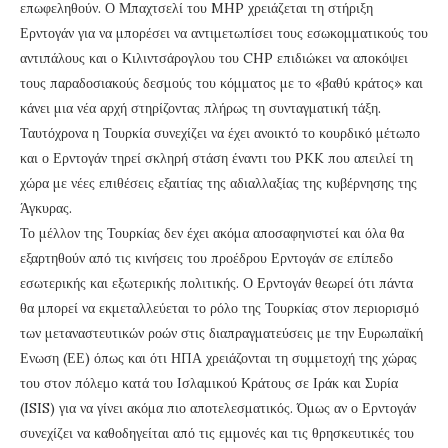
επωφεληθούν. Ο Μπαχτσελί του MHP χρειάζεται τη στήριξη
Ερντογάν για να μπορέσει να αντιμετωπίσει τους εσωκομματικούς του
αντιπάλους και ο Κιλιντσάρογλου του CHP επιδιώκει να αποκόψει
τους παραδοσιακούς δεσμούς του κόμματος με το «βαθύ κράτος» και
κάνει μια νέα αρχή στηρίζοντας πλήρως τη συνταγματική τάξη.
Ταυτόχρονα η Τουρκία συνεχίζει να έχει ανοικτό το κουρδικό μέτωπο
και ο Ερντογάν τηρεί σκληρή στάση έναντι του PKK που απειλεί τη
χώρα με νέες επιθέσεις εξαιτίας της αδιαλλαξίας της κυβέρνησης της
Άγκυρας.
Το μέλλον της Τουρκίας δεν έχει ακόμα αποσαφηνιστεί και όλα θα
εξαρτηθούν από τις κινήσεις του προέδρου Ερντογάν σε επίπεδο
εσωτερικής και εξωτερικής πολιτικής. Ο Ερντογάν θεωρεί ότι πάντα
θα μπορεί να εκμεταλλεύεται το ρόλο της Τουρκίας στον περιορισμό
των μεταναστευτικών ροών στις διαπραγματεύσεις με την Ευρωπαϊκή
Ενωση (ΕΕ) όπως και ότι ΗΠΑ χρειάζονται τη συμμετοχή της χώρας
του στον πόλεμο κατά του Ισλαμικού Κράτους σε Ιράκ και Συρία
(ISIS) για να γίνει ακόμα πιο αποτελεσματικός. Όμως αν ο Ερντογάν
συνεχίζει να καθοδηγείται από τις εμμονές και τις θρησκευτικές του