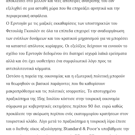
αποκλείσει στο μέλλον και νέες απόπειρες ανατροπής του εάν
εξελιχθεί σε μια ασταθή χώρα που θα επηρεάζει αρνητικά και την
περιφερειακή ασφάλεια.
O Ερντογάν με τις μαζικές εκκαθαρίσεις των υποστηρικτών του
Φετουλάχ Γκιουλέν σε όλα τα επίπεδα επιχειρεί την αναδιοργάνωση
των ενόπλων δυνάμεων και του κρατικού μηχανισμού για να μπορέσει
να καταστεί απόλυτος κυρίαρχος. Οι εξελίξεις δείχνουν να ευνοούν το
σχέδιο του Ερντογάν δεδομένου ότι διατηρεί ισχυρά λαϊκά ερείσματα
αλλά και ότι έχει υιοθετήσει ένα συμφιλιωτικό λόγο προς τα
αντιπολιτευτικά κόμματα.
Ωστόσο η πορεία της οικονομίας και η εξωτερική πολιτική μπορούν
να θεωρηθούν οι βασικοί παράγοντες που θα καθορίσουν
μακροπρόθεσμα και τις πολιτικές ισορροπίες. Το αποτυχημένο
πραξικόπημα της 15ης Ιουλίου κόστισε στην τουρκική οικονομία
σύμφωνα με κυβερνητικές εκτιμήσεις περίπου 90 δισ. ευρώ καθώς
προκάλεσε την ακύρωση περίπου ενός εκατομμυρίου κρατήσεων στον
τουριστικό κλάδο. Λίγο μετά το πραξικόπημα η τουρκική λίρα έπεσε
και ο διεθνής οίκος αξιολόγησης Standard & Poor’s υποβάθμισε την