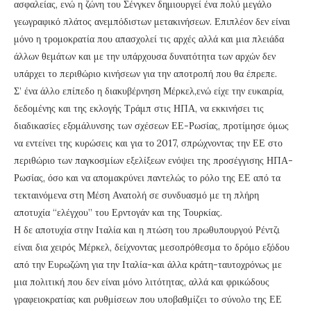
ασφαλείας, ενώ η ζώνη του Σένγκεν δημιουργεί ένα πολύ μεγάλο
γεωγραφικό πλάτος ανεμπόδιστων μετακινήσεων. Επιπλέον δεν είναι
μόνο η τρομοκρατία που απασχολεί τις αρχές αλλά και μια πλειάδα
άλλων θεμάτων και με την υπάρχουσα δυνατότητα των αρχών δεν
υπάρχει το περιθώριο κινήσεων για την αποτροπή που θα έπρεπε.
Σ’ ένα άλλο επίπεδο η διακυβέρνηση Μέρκελ,ενώ είχε την ευκαιρία,
δεδομένης και της εκλογής Τράμπ στις ΗΠΑ, να εκκινήσει τις
διαδικασίες εξομάλυνσης των σχέσεων ΕΕ-Ρωσίας, προτίμησε όμως
να εντείνει της κυρώσεις και για το 2017, σπρώχνοντας την ΕΕ στο
περιθώριο των παγκοσμίων εξελίξεων ενόψει της προσέγγισης ΗΠΑ-
Ρωσίας, όσο και να απομακρύνει παντελώς το ρόλο της ΕΕ από τα
τεκταινόμενα στη Μέση Ανατολή σε συνδυασμό με τη πλήρη
αποτυχία “ελέγχου” του Ερντογάν και της Τουρκίας.
Η δε αποτυχία στην Ιταλία και η πτώση του πρωθυπουργού Ρέντζι
είναι δια χειρός Μέρκελ, δείχνοντας μεσοπρόθεσμα το δρόμο εξόδου
από την Ευρωζώνη για την Ιταλία-και άλλα κράτη-ταυτοχρόνως με
μια πολιτική που δεν είναι μόνο λιτότητας, αλλά και φρικώδους
γραφειοκρατίας και ρυθμίσεων που υποβαθμίζει το σύνολο της ΕΕ