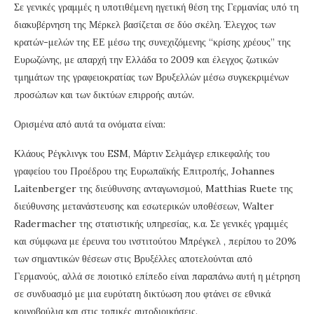
Σε γενικές γραμμές η υποτιθέμενη ηγετική θέση της Γερμανίας υπό τη
διακυβέρνηση της Μέρκελ βασίζεται σε δύο σκέλη. Έλεγχος των
κρατών-μελών της ΕΕ μέσω της συνεχιζόμενης “κρίσης χρέους” της
Ευρωζώνης, με απαρχή την Ελλάδα το 2009 και έλεγχος ζωτικών
τμημάτων της γραφειοκρατίας των Βρυξελλών μέσω συγκεκριμένων
προσώπων και των δικτύων επιρροής αυτών.
Ορισμένα από αυτά τα ονόματα είναι:
Κλάους Ρέγκλινγκ του ESM, Μάρτιν Σελμάγερ επικεφαλής του
γραφείου του Προέδρου της Ευρωπαϊκής Επιτροπής, Johannes
Laitenberger της διεύθυνσης ανταγωνισμού, Matthias Ruete της
διεύθυνσης μετανάστευσης και εσωτερικών υποθέσεων, Walter
Radermacher της στατιστικής υπηρεσίας, κ.α. Σε γενικές γραμμές
και σύμφωνα με έρευνα του ινστιτούτου Μπρέγκελ , περίπου το 20%
των σημαντικών θέσεων στις Βρυξέλλες αποτελούνται από
Γερμανούς, αλλά σε ποιοτικό επίπεδο είναι παραπάνω αυτή η μέτρηση
σε συνδυασμό με μια ευρύτατη δικτύωση που φτάνει σε εθνικά
κοινοβούλια και στις τοπικές αυτοδιοικήσεις.