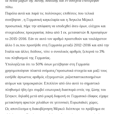
τα πεδία μαχών της Μέσης Ανατολής και εν συνεχεία επέστρεφαν
πίσω.
Παρόλα αυτά και παρά τις πολύνεκρες επιθέσεις που τελικά
συνέβησαν , η Γερμανική καγκελαρία και η Άνγκελα Μέρκελ
προσωπικά, πήρε την απόφαση να υποδεχθεί άνευ όρων, ελέγχου και
στοιχειώδους προεργασίας πάνω από 1 εκ. μεταναστών & προσφύγων
το 2015-2016. Εάν σε αυτό τον αριθμό προστεθούν και τουλάχιστον
άλλο 1 εκ.που προσήλθε στη Γερμανία μεταξύ 2012-2016 και από την
Ιταλία και άλλες διόδους, τότε ο συνολικός αριθμός ξεπερνά το 3%
του πληθυσμού της Γερμανίας.
Υπολογίζεται ότι το 50% όσων μετέβησαν στη Γερμανία
χρησιμοποίησαν πλαστά ονόματα/προσωπικά στοιχεία και μαζί τους
εισήλθε άγνωστος αριθμός εξτρεμιστών, ριζοσπαστικοποιημένων
ατόμων και τρομοκρατών. Επιπλέον από όλο αυτό το σημαντικό
πληθυσμό ήδη έχει συμβεί εσωτερική διασπορά εντός της ζώνης του
Σένγκεν, δηλαδή μετά από μικρή διαμονή σε Γερμανικό έδαφος είχαμε
μετακίνηση αρκετών χιλιάδων σε γειτονικές Ευρωπαϊκές χώρες.
Ως αποτέλεσμα η διακυβέρνηση Μέρκελ διέσπειρε το πρόβλημα σε