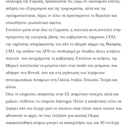
ολόκληρη την Ευρώπη, προκαλώντας δις ευρώ σε οικονομικό κόστος,
αύξηση του εξτρεμισμού και της τρομοκρατίας, αλλά και της
εγκληματικότητας, δίχως εν τέλει να προσποριστεί το Βερολίνο και
οποιοδήποτε γεωπολιτικό όφελος.
Επιπλέον μέσα στην ίδια τη Γερμανία, η πολιτική αυτή συντελεί στην
σμίκρυνση της εκλογικής βάσης του κυβερνώντος κόμματος CDU,
της ταχύτατης απομάκρυνσης του από το αδερφό κόμμα της Βαυαρίας
CSU, της ανόδου του AFD σε συνδυασμό με δεκάδες άλλες κινήσεις
πολιτών που αντιμάχονται τη κυβέρνηση. Επιπλέον οι κινήσεις της
Μέρκελ συντέλεσαν τα μέγιστα τόσο στην άνοδο του ρεύματος που
οδήγησε στο Brexit, όσο και στη γιγάντωση των λεγόμενων
αντιευρωπαϊκών δυνάμεων στη Γαλλία, Ιταλία, Πολωνία, Τσεχία και
άλλου.
Όλες οι υπηρεσίες ασφαλείας στην ΕΕ αναμένουν συνεχείς αλλά και
μαζικές επιθέσεις το επόμενο διάστημα. Πλέον η κατάσταση τείνει να
ξεφύγει από τον έλεγχο γιατί οι ύποπτοι είναι πλέον τόσοι πολλοί που
αδυνατούν οι αρχές να τους ελέγξουν-μια φυσική 24ωρη
παρακολούθηση ατόμου μπορεί να απασχολήσει έως και 30 στελέχη