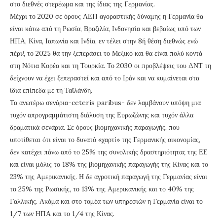
στο διεθνές στερέωμα και της ίδιας της Γερμανίας.
Μέχρι το 2020 σε όρους ΑΕΠ αγοραστικής δύναμης η Γερμανία θα
είναι κάτω από τη Ρωσία, Βραζιλία, Ινδονησία και βεβαίως υπό των
ΗΠΑ, Κίνα, Ιαπωνία και Ινδία, εν τέλει στην 8ή θέση διεθνώς ενώ
πέριξ το 2025 θα την ξεπεράσει το Μεξικό και θα είναι πολύ κοντά
στη Νότια Κορέα και τη Τουρκία. Το 2030 οι προβλέψεις του ΔΝΤ τη
δείχνουν να έχει ξεπεραστεί και από το Ιράν και να κυμαίνεται στα
ίδια επίπεδα με τη Ταϊλάνδη.
Τα ανωτέρω σενάρια-ceteris paribus- δεν λαμβάνουν υπόψη μια
τυχόν απρογραμμάτιστη διάλυση της Ευρωζώνης και τυχόν άλλα
δραματικά σενάρια. Σε όρους βιομηχανικής παραγωγής, που
υποτίθεται ότι είναι το δυνατό «χαρτί» της Γερμανικής οικονομίας,
δεν κατέχει πάνω από το 25% της συνολικής δραστηριότητας της ΕΕ
και είναι μόλις το 18% της βιομηχανικής παραγωγής της Κίνας και το
23% της Αμερικανικής. Η δε αγροτική παραγωγή της Γερμανίας είναι
το 25% της Ρωσικής, το 13% της Αμερικανικής και το 40% της
Γαλλικής. Ακόμα και στο τομέα των υπηρεσιών η Γερμανία είναι το
1/7 των ΗΠΑ και το 1/4 της Κίνας.