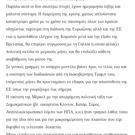
Παρόλα αυτά οι δύο ανωτέρω πτυχές έχουν ημερομηνία λήξης και
μάλιστα σύντομα. Η διαχείριση της κρίσης χρέους απλούστατα
καταστρέφει χρόνο με το χρόνο τις οικονομίες όλων των κρατών
οδηγώντας ταχύτερα στη διάλυση της Ευρωζώνης αλλά και της ΕΕ
ενώ η προσπάθεια ελέγχου της Κομισιόν μετά και την έξοδο της
Βρετανίας, θα επιφέρει σύγκρουση με τη Γαλλία η οποία αλλάζει
πολιτική σελίδα σε μερικούς μήνες και θα επιδιώξει κάθετη
αναβάθμιση του ρόλου της.
Σε γενικές γραμμές το υπάρχον μοντέλο βαίνει προς το τέλος του και
η εκκίνηση των διαδικασιών από τη διακυβέρνηση Τραμπ τους
επόμενους μήνες θα προετοιμάσει το έδαφος για την αποσύνθεση της
ΕΕ όπως την γνωρίζουμε έως σήμερα.
Η ταύτιση της Μέρκελ με την απερχόμενη πολιτική τάξη των
Δημοκρατικών (βλ. οικογένεια Κλίντον, Κατάρ, Σόρος,
Ανατολικόευρωπαικό λόμπυ των ΗΠΑ, κ.α.) ήταν τραγικό λάθος τόσο
για την ίδια όσο και για την μακροημέρευση του πλαισίου που είχε
δομηθεί τη τελευταία δεκαετία.
Μόνη ελπίδα για την συγκρότηση μια μακροπρόθεσμης σταθερότητας