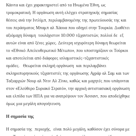
Κάιντα και έχει χαρακτηριστεί από τα Ηνωμένα Έθνη, ως
τρομοκρατική. Η οργάνωση αυτή ελέγχει στρατηγικής σημασίας
θέσεις ανά την Ιντλίμπ, περιλαμβανομένης της πρωτεύουσάς της και
του περάσματος Μπαμπ αλ Χάουα που οδηγεί στην Τουρκία. Διαθέτει
αξιόμαχη δύναμη τουλάχιστον 10.000 τζιχαντιστών, πολλοί δε εξ
αυτών είναι από ξένες χώρες. Δεύτερη ισχυρότερη δύναμη θεωρείται
το «Εθνικό Απελευθερωτικό Μέτωπο», που υποστηρίζουν οι Τούρκοι
και αποτελείται από διάφορες ισλαμιστικές-τζιχαντιστικές
ομάδες. Θεωρείται σκληρή οργάνωση και περιλαμβάνει
σκληροπυρηνικούς τζιχαντιστές της οργάνωσης Αχράρ αλ Σαμ και των
Ταξιαρχιών Νουρ αλ Ντιν Αλ Ζίνκι, καθώς και μαχητές που υπάγονται
στον «Ελεύθερο Συριακό Στρατό», την αρχική αντιστασιακή οργάνωση
και ελπίδα των ΗΠΑ για να ανατρέψουν τον Άσσαντ, που αποδείχθηκε
όμως μια μεγάλη απογοήτευση.
Η σημασία της
Η σημασία της περιοχής, είναι πολύ μεγάλη, καθόσον έχει σύνορα με