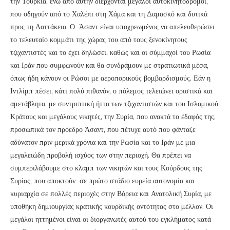
την Τουρκία, ενώ από αυτήν διέρχονται μεγάλοι αυτοκινητόδρομοι,
που οδηγούν από το Χαλέπι στη Χάμα και τη Δαμασκό και δυτικά
προς τη Λαττάκεια. Ο Άσαντ είναι υποχρεωμένος να απελευθερώσει
το τελευταίο κομμάτι της χώρας του από τους ξενοκίνητους
τζιχαντιστές και το έχει δηλώσει, καθώς και οι σύμμαχοί του Ρωσία
και Ιράν που συμφωνούν και θα συνδράμουν με στρατιωτικά μέσα,
όπως ήδη κάνουν οι Ρώσοι με αεροπορικούς βομβαρδισμούς. Εάν η
Ιντλίμπ πέσει, κάτι πολύ πιθανόν, ο πόλεμος τελειώνει οριστικά και
αμετάβλητα, με συντριπτική ήττα των τζιχαντιστών και του Ισλαμικού
Κράτους και μεγάλους νικητές, την Συρία, που ανακτά το έδαφός της,
προσωπικά τον πρόεδρο Άσαντ, που πέτυχε αυτό που φάνταζε
αδύνατον πριν μερικά χρόνια και την Ρωσία και το Ιράν με μια
μεγαλειώδη προβολή ισχύος των στην περιοχή. Θα πρέπει να
συμπεριλάβουμε στο κλαμπ των νικητών και τους Κούρδους της
Συρίας, που αποκτούν σε πρώτο στάδιο ευρεία αυτονομία και
κυριαρχία σε πολλές περιοχές στην Βόρεια και Ανατολική Συρία, με
υποθήκη δημιουργίας κρατικής κουρδικής οντότητας στο μέλλον. Οι
μεγάλοι ηττημένοι είναι οι διοργανωτές αυτού του εγκλήματος κατά