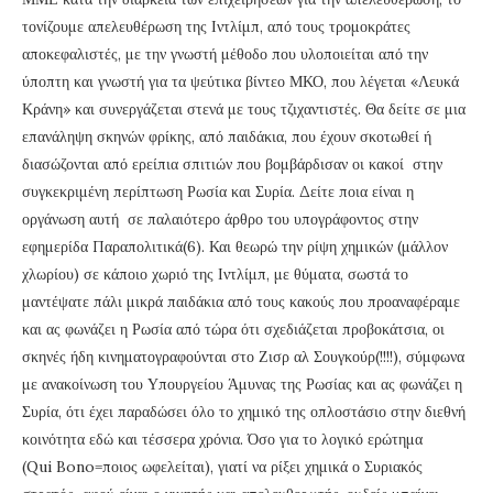
τονίζουμε απελευθέρωση της Ιντλίμπ, από τους τρομοκράτες
αποκεφαλιστές, με την γνωστή μέθοδο που υλοποιείται από την
ύποπτη και γνωστή για τα ψεύτικα βίντεο ΜΚΟ, που λέγεται «Λευκά
Κράνη» και συνεργάζεται στενά με τους τζιχαντιστές. Θα δείτε σε μια
επανάληψη σκηνών φρίκης, από παιδάκια, που έχουν σκοτωθεί ή
διασώζονται από ερείπια σπιτιών που βομβάρδισαν οι κακοί στην
συγκεκριμένη περίπτωση Ρωσία και Συρία. Δείτε ποια είναι η
οργάνωση αυτή σε παλαιότερο άρθρο του υπογράφοντος στην
εφημερίδα Παραπολιτικά(6). Και θεωρώ την ρίψη χημικών (μάλλον
χλωρίου) σε κάποιο χωριό της Ιντλίμπ, με θύματα, σωστά το
μαντέψατε πάλι μικρά παιδάκια από τους κακούς που προαναφέραμε
και ας φωνάζει η Ρωσία από τώρα ότι σχεδιάζεται προβοκάτσια, οι
σκηνές ήδη κινηματογραφούνται στο Ζισρ αλ Σουγκούρ(!!!!), σύμφωνα
με ανακοίνωση του Υπουργείου Άμυνας της Ρωσίας και ας φωνάζει η
Συρία, ότι έχει παραδώσει όλο το χημικό της οπλοστάσιο στην διεθνή
κοινότητα εδώ και τέσσερα χρόνια. Όσο για το λογικό ερώτημα
(Qui Bono=ποιος ωφελείται), γιατί να ρίξει χημικά ο Συριακός