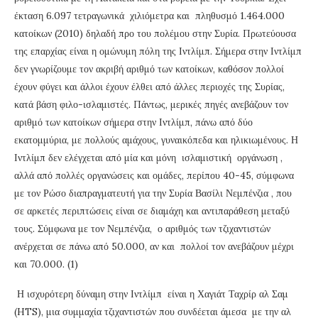
έκταση 6.097 τετραγωνικά χιλιόμετρα και πληθυσμό 1.464.000
κατοίκων (2010) δηλαδή προ του πολέμου στην Συρία. Πρωτεύουσα
της επαρχίας είναι η ομώνυμη πόλη της Ιντλίμπ. Σήμερα στην Ιντλίμπ
δεν γνωρίζουμε τον ακριβή αριθμό των κατοίκων, καθόσον πολλοί
έχουν φύγει και άλλοι έχουν έλθει από άλλες περιοχές της Συρίας,
κατά βάση φιλο-ισλαμιστές. Πάντως, μερικές πηγές ανεβάζουν τον
αριθμό των κατοίκων σήμερα στην Ιντλίμπ, πάνω από δύο
εκατομμύρια, με πολλούς αμάχους, γυναικόπεδα και ηλικιωμένους. Η
Ιντλίμπ δεν ελέγχεται από μία και μόνη ισλαμιστική οργάνωση ,
αλλά από πολλές οργανώσεις και ομάδες, περίπου 40-45, σύμφωνα
με τον Ρώσο διαπραγματευτή για την Συρία Βασίλι Νεμπένζια , που
σε αρκετές περιπτώσεις είναι σε διαμάχη και αντιπαράθεση μεταξύ
τους. Σύμφωνα με τον Νεμπένζια, ο αριθμός των τζιχαντιστών
ανέρχεται σε πάνω από 50.000, αν και πολλοί τον ανεβάζουν μέχρι
και 70.000. (1)
Η ισχυρότερη δύναμη στην Ιντλίμπ είναι η Χαγιάτ Ταχρίρ αλ Σαμ
(HTS), μια συμμαχία τζιχαντιστών που συνδέεται άμεσα με την αλ