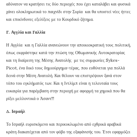
αδύνατον να κρατήσει τις δύο περιοχές που έχει καταλάβει και φυσικά
χάνει ολοκληρωτικά το παιχνίδι στην Συρία και θα υποστεί νέες ήττες
και επικίνδυνες εξελίξεις με το Κουρδικό ζήτημα.
Γ. Αγγλία και Γαλλία
Η Αγγλία και η Γαλλία ανανεώνουν την αποικιοκρατική τους πολιτική,
όπως εκφράστηκε κατά την πτώση της Οθωμανικής Αυτοκρατορίας
και τη διαίρεση της Μέσης Ανατολής με τις συμφωνίες Sykes-
Picot, ένα δικό τους δημιούργημα-τέρας, που ευθύνεται για πολλά
δεινά στην Μέση Ανατολή. Και θέλουν να επιστρέψουν ξανά στον
τόπο του εγκλήματός των. Και η Ιντλίμπ είναι η τελευταία τους
ευκαιρία για παρέμβαση στην περιοχή με αφορμή τα χημικά που θα
ρίξει μελλοντικά ο Άσαντ!!!
Δ. Ισραήλ
Το Ισραήλ ευρισκόμενο και περικυκλωμένο από εχθρικά αραβικά
κράτη διακατέχεται από τον φόβο της εξαφάνισής του. Έτσι εφαρμόζει