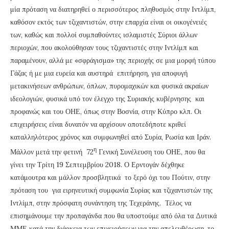
μία πρόταση να διατηρηθεί ο περισσότερος πληθυσμός στην Ιντλίμπ,
καθόσον εκτός των τζιχαντιστών, στην επαρχία είναι οι οικογένειές
των, καθώς και πολλοί συμπαθούντες ισλαμιστές Σύριοι άλλων
περιοχών, που ακολούθησαν τους τζιχαντιστές στην Ιντλίμπ και
παραμένουν, αλλά με «σφράγισμα» της περιοχής σε μια μορφή τύπου
Γάζας ή με μια ευρεία και αυστηρά επιτήρηση, για αποφυγή
μετακινήσεων ανθρώπων, όπλων, πυρομαχικών και φυσικά ακραίων
ιδεολογιών, φυσικά υπό τον έλεγχο της Συριακής κυβέρνησης και
προφανώς και του ΟΗΕ, όπως στην Βοσνία, στην Κύπρο κλπ. Οι
επιχειρήσεις είναι δυνατόν να αρχίσουν οποτεδήποτε κριθεί
καταλληλότερος χρόνος και συμφωνηθεί από Συρία, Ρωσία και Ιράν.
η
Μάλλον μετά την φετινή 72
Γενική Συνέλευση του ΟΗΕ, που θα
γίνει την Τρίτη 19 Σεπτεμβρίου 2018. Ο Ερντογάν δέχθηκε
κατάμουτρα και μάλλον προσβλητικά το ξερό όχι του Πούτιν, στην
πρόταση του για ειρηνευτική συμφωνία Συρίας και τζιχαντιστών της
Ιντλίμπ, στην πρόσφατη συνάντηση της Τεχεράνης. Τέλος να
επισημάνουμε την προπαγάνδα που θα υποστούμε από όλα τα Δυτικά
ΜΜΕ κατά την διάρκεια των επιχειρήσεων για την απελευθέρωση, το