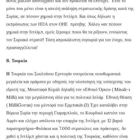
αυτός μάλλον αποτυγχάνει και δεν πρόκειται να επιτύχει. Έτσι το
μόνο που μένει είναι η απειλή ανάληψη στρατιωτικής δράσης κατά της
Συρίας, αν πέσουν χημικά στην Ιντλίμπ. Και όπως δήλωσε η
εκπρόσωπος των ΗΠΑ στον ΟΗΕ πρέσβης Χάλευ «αν πέσουν
χημικά στην Ιντλίμπ, εμείς ξέρουμε ποιοι θα τα ρίξουν», εννοώντας
τον Συριακό στρατό!! Τόση απροκάλυπτη σιγουριά για τον ένοχο, που
προαναγγέλλεται!
Β. Τουρκία
Η
Τουρκία του Σουλτάνου Ερντογάν ονειρεύεται νεοοθωμανικά
μεγαλεία και οράματα με οδηγούς την υλοποίηση της υπόσχεσης του
ιδρυτή της, Μουσταφά Κεμάλ δηλαδή τον «Εθνικό Όρκο» ( Misak-ı
Milli) και την μεγαλόπνοη ιδέα για το πολιτικό Ισλάμ Εθνική Θέαση
( MilliGorus) του μέντορά του Ερμπακάν.(3) Έχει καταλάβει στην
Βόρεια Συρία την περιοχή Γιαραμπλούς, το Κουρδικό καντόνι του
Αφρίν και ελέγχει απόλυτα την επαρχία της Ιντλίμπ, με 12 βαριά
παρατηρητήρια-Φυλάκια και 7.000 στρατιώτες και πράκτορες. Αν
χαθεί η Ιντλίμπ χάνεται και η πολιτική της Τουρκίας, καθόσον είναι