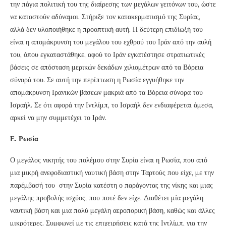
την πάγια πολιτική του της διαίρεσης των μεγάλων γειτόνων του, ώστε
να καταστούν αδύναμοι. Στήριξε τον κατακερματισμό της Συρίας,
αλλά δεν υλοποιήθηκε η προοπτική αυτή. Η δεύτερη επιδίωξή του
είναι η απομάκρυνση του μεγάλου του εχθρού του Ιράν από την αυλή
του, όπου εγκαταστάθηκε, αφού το Ιράν εγκατέστησε στρατιωτικές
βάσεις σε απόσταση μερικών δεκάδων χιλιομέτρων από τα Βόρεια
σύνορά του. Σε αυτή την περίπτωση η Ρωσία εγγυήθηκε την
απομάκρυνση Ιρανικών βάσεων μακριά από τα Βόρεια σύνορα του
Ισραήλ. Σε ότι αφορά την Ιντλίμπ, το Ισραήλ δεν ενδιαφέρεται άμεσα,
αρκεί να μην συμμετέχει το Ιράν.
Ε. Ρωσία
Ο μεγάλος νικητής του πολέμου στην Συρία είναι η Ρωσία, που από
μια μικρή ανεφοδιαστική ναυτική βάση στην Ταρτούς που είχε, με την
παρέμβασή του στην Συρία κατέστη ο παράγοντας της νίκης και μιας
μεγάλης προβολής ισχύος, που ποτέ δεν είχε. Διαθέτει μία μεγάλη
ναυτική βάση και μια πολύ μεγάλη αεροπορική βάση, καθώς και άλλες
μικρότερες. Συμφωνεί με τις επιχειρήσεις κατά της Ιντλίμπ, για την