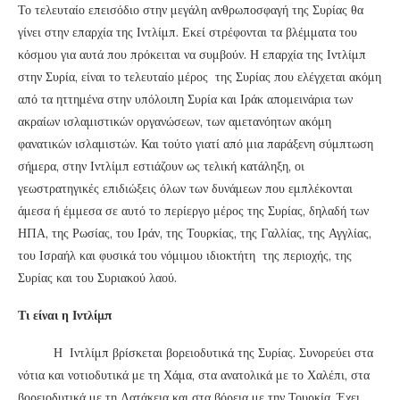
Το τελευταίο επεισόδιο στην μεγάλη ανθρωποσφαγή της Συρίας θα
γίνει στην επαρχία της Ιντλίμπ. Εκεί στρέφονται τα βλέμματα του
κόσμου για αυτά που πρόκειται να συμβούν. Η επαρχία της Ιντλίμπ
στην Συρία, είναι το τελευταίο μέρος της Συρίας που ελέγχεται ακόμη
από τα ηττημένα στην υπόλοιπη Συρία και Ιράκ απομεινάρια των
ακραίων ισλαμιστικών οργανώσεων, των αμετανόητων ακόμη
φανατικών ισλαμιστών. Και τούτο γιατί από μια παράξενη σύμπτωση
σήμερα, στην Ιντλίμπ εστιάζουν ως τελική κατάληξη, οι
γεωστρατηγικές επιδιώξεις όλων των δυνάμεων που εμπλέκονται
άμεσα ή έμμεσα σε αυτό το περίεργο μέρος της Συρίας, δηλαδή των
ΗΠΑ, της Ρωσίας, του Ιράν, της Τουρκίας, της Γαλλίας, της Αγγλίας,
του Ισραήλ και φυσικά του νόμιμου ιδιοκτήτη της περιοχής, της
Συρίας και του Συριακού λαού.
Τι είναι η Ιντλίμπ
Η Ιντλίμπ βρίσκεται βορειοδυτικά της Συρίας. Συνορεύει στα
νότια και νοτιοδυτικά με τη Χάμα, στα ανατολικά με το Χαλέπι, στα
βορειοδυτικά με τη Λατάκεια και στα βόρεια με την Τουρκία. Έχει