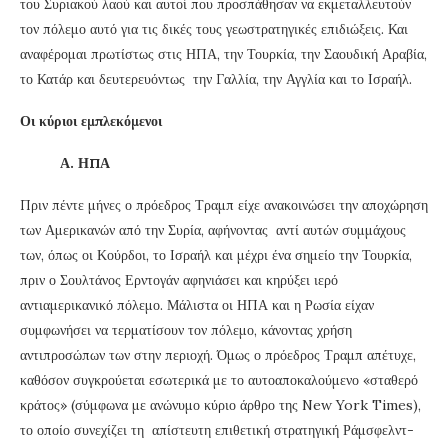
του Συριακού λαού και αυτοί που προσπάθησαν να εκμεταλλευτούν
τον πόλεμο αυτό για τις δικές τους γεωστρατηγικές επιδιώξεις. Και
αναφέρομαι πρωτίστως στις ΗΠΑ, την Τουρκία, την Σαουδική Αραβία,
το Κατάρ και δευτερευόντως την Γαλλία, την Αγγλία και το Ισραήλ.
Οι κύριοι εμπλεκόμενοι
Α. ΗΠΑ
Πριν πέντε μήνες ο πρόεδρος Τραμπ είχε ανακοινώσει την αποχώρηση
των Αμερικανών από την Συρία, αφήνοντας αντί αυτών συμμάχους
των, όπως οι Κούρδοι, το Ισραήλ και μέχρι ένα σημείο την Τουρκία,
πριν ο Σουλτάνος Ερντογάν αφηνιάσει και κηρύξει ιερό
αντιαμερικανικό πόλεμο. Μάλιστα οι ΗΠΑ και η Ρωσία είχαν
συμφωνήσει να τερματίσουν τον πόλεμο, κάνοντας χρήση
αντιπροσώπων των στην περιοχή. Όμως ο πρόεδρος Τραμπ απέτυχε,
καθόσον συγκρούεται εσωτερικά με το αυτοαποκαλούμενο «σταθερό
κράτος» (σύμφωνα με ανώνυμο κύριο άρθρο της New York Times),
το οποίο συνεχίζει τη απίστευτη επιθετική στρατηγική Ράμσφελντ-