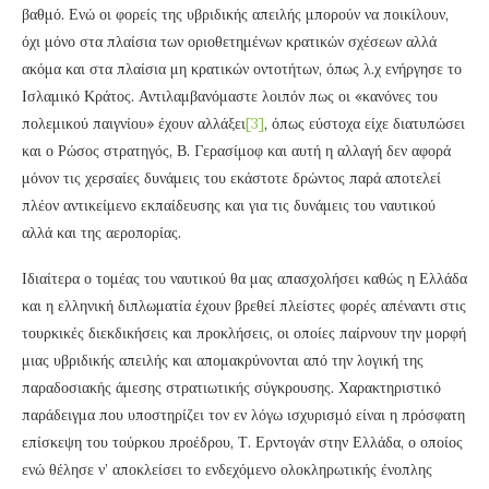
βαθμό. Ενώ οι φορείς της υβριδικής απειλής μπορούν να ποικίλουν,
όχι μόνο στα πλαίσια των οριοθετημένων κρατικών σχέσεων αλλά
ακόμα και στα πλαίσια μη κρατικών οντοτήτων, όπως λ.χ ενήργησε το
Ισλαμικό Κράτος. Αντιλαμβανόμαστε λοιπόν πως οι «κανόνες του
πολεμικού παιγνίου» έχουν αλλάξει
[3]
, όπως εύστοχα είχε διατυπώσει
και ο Ρώσος στρατηγός, Β. Γερασίμοφ και αυτή η αλλαγή δεν αφορά
μόνον τις χερσαίες δυνάμεις του εκάστοτε δρώντος παρά αποτελεί
πλέον αντικείμενο εκπαίδευσης και για τις δυνάμεις του ναυτικού
αλλά και της αεροπορίας.
Ιδιαίτερα ο τομέας του ναυτικού θα μας απασχολήσει καθώς η Ελλάδα
και η ελληνική διπλωματία έχουν βρεθεί πλείστες φορές απέναντι στις
τουρκικές διεκδικήσεις και προκλήσεις, οι οποίες παίρνουν την μορφή
μιας υβριδικής απειλής και απομακρύνονται από την λογική της
παραδοσιακής άμεσης στρατιωτικής σύγκρουσης. Χαρακτηριστικό
παράδειγμα που υποστηρίζει τον εν λόγω ισχυρισμό είναι η πρόσφατη
επίσκεψη του τούρκου προέδρου, Τ. Ερντογάν στην Ελλάδα, ο οποίος
ενώ θέλησε ν’ αποκλείσει το ενδεχόμενο ολοκληρωτικής ένοπλης