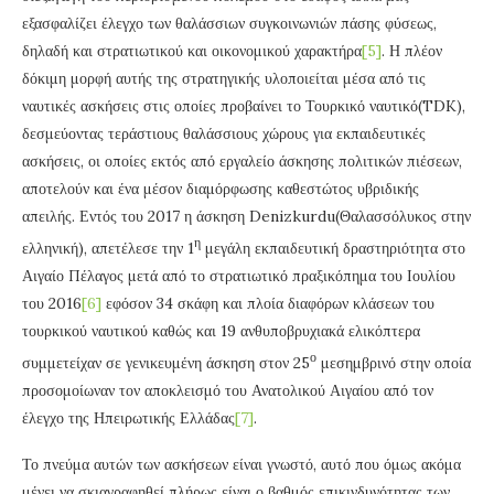
εξασφαλίζει έλεγχο των θαλάσσιων συγκοινωνιών πάσης φύσεως,
δηλαδή και στρατιωτικού και οικονομικού χαρακτήρα
[5]
. Η πλέον
δόκιμη μορφή αυτής της στρατηγικής υλοποιείται μέσα από τις
ναυτικές ασκήσεις στις οποίες προβαίνει το Τουρκικό ναυτικό(TDK),
δεσμεύοντας τεράστιους θαλάσσιους χώρους για εκπαιδευτικές
ασκήσεις, οι οποίες εκτός από εργαλείο άσκησης πολιτικών πιέσεων,
αποτελούν και ένα μέσον διαμόρφωσης καθεστώτος υβριδικής
απειλής. Εντός του 2017 η άσκηση Denizkurdu(Θαλασσόλυκος στην
η
ελληνική), απετέλεσε την 1
μεγάλη εκπαιδευτική δραστηριότητα στο
Αιγαίο Πέλαγος μετά από το στρατιωτικό πραξικόπημα του Ιουλίου
του 2016
[6]
εφόσον 34 σκάφη και πλοία διαφόρων κλάσεων του
τουρκικού ναυτικού καθώς και 19 ανθυποβρυχιακά ελικόπτερα
ο
συμμετείχαν σε γενικευμένη άσκηση στον 25
μεσημβρινό στην οποία
προσομοίωναν τον αποκλεισμό του Ανατολικού Αιγαίου από τον
έλεγχο της Ηπειρωτικής Ελλάδας
[7]
.
Το πνεύμα αυτών των ασκήσεων είναι γνωστό, αυτό που όμως ακόμα
μένει να σκιαγραφηθεί πλήρως είναι ο βαθμός επικινδυνότητας των