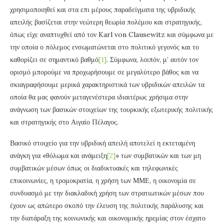
χρησιμοποιηθεί και στα επι μέρους παραδείγματα της υβριδικής
απειλής βασίζεται στην νεώτερη θεωρία πολέμου και στρατηγικής,
όπως είχε αναπτυχθεί από τον Karl von Clausewitz και σύμφωνα με
την οποία ο πόλεμος ενσωματώνεται στο πολιτικό γεγονός και το
καθορίζει σε σημαντικό βαθμό
[1]
. Σύμφωνα, λοιπόν, μ’ αυτόν τον
ορισμό μπορούμε να προχωρήσουμε σε μεγαλύτερο βάθος και να
σκιαγραφήσουμε μερικά χαρακτηριστικά των υβριδικών απειλών τα
οποία θα μας φανούν μεταγενέστερα ιδιαιτέρως χρήσιμα στην
ανάγνωση των βασικών στοιχείων της τουρκικής εξωτερικής πολιτικής
και στρατηγικής στο Αιγαίο Πέλαγος.
Βασικό στοιχείο για την υβριδική απειλή αποτελεί η εκτεταμένη
ανάγκη για «θόλωμα και ανάμειξη
[2]
» των συμβατικών και των μη
συμβατικών μέσων όπως οι διαδικτυακές και τηλεφωνικές
επικοινωνίες, η τρομοκρατία, η χρήση των ΜΜΕ, η οικονομία σε
συνδυασμό με την διακλαδική χρήση των στρατιωτικών μέσων που
έχουν ως απώτερο σκοπό την έλευση της πολιτικής παράλυσης και
την διατάραξη της κοινωνικής και οικονομικής ηρεμίας στον έσχατο