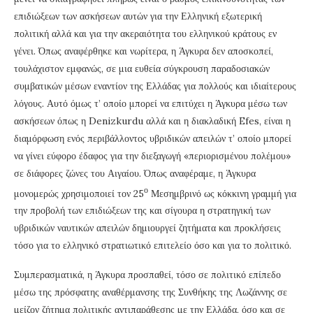
επιδιώξεων των ασκήσεων αυτών για την Ελληνική εξωτερική
πολιτική αλλά και για την ακεραιότητα του ελληνικού κράτους εν
γένει. Όπως αναφέρθηκε και νωρίτερα, η Άγκυρα δεν αποσκοπεί,
τουλάχιστον εμφανώς, σε μια ευθεία σύγκρουση παραδοσιακών
συμβατικών μέσων εναντίον της Ελλάδας για πολλούς και ιδιαίτερους
λόγους. Αυτό όμως τ’ οποίο μπορεί να επιτύχει η Άγκυρα μέσω των
ασκήσεων όπως η Denizkurdu αλλά και η διακλαδική Efes, είναι η
διαμόρφωση ενός περιβάλλοντος υβριδικών απειλών τ’ οποίο μπορεί
να γίνει εύφορο έδαφος για την διεξαγωγή «περιορισμένου πολέμου»
σε διάφορες ζώνες του Αιγαίου. Όπως αναφέραμε, η Άγκυρα
ο
μονομερώς χρησιμοποιεί τον 25
Μεσημβρινό ως κόκκινη γραμμή για
την προβολή των επιδιώξεων της και σίγουρα η στρατηγική των
υβριδικών ναυτικών απειλών δημιουργεί ζητήματα και προκλήσεις
τόσο για το ελληνικό στρατιωτικό επιτελείο όσο και για το πολιτικό.
Συμπερασματικά, η Άγκυρα προσπαθεί, τόσο σε πολιτικό επίπεδο
μέσω της πρόσφατης αναθέρμανσης της Συνθήκης της Λωζάννης σε
μείζον ζήτημα πολιτικής αντιπαράθεσης με την Ελλάδα, όσο και σε