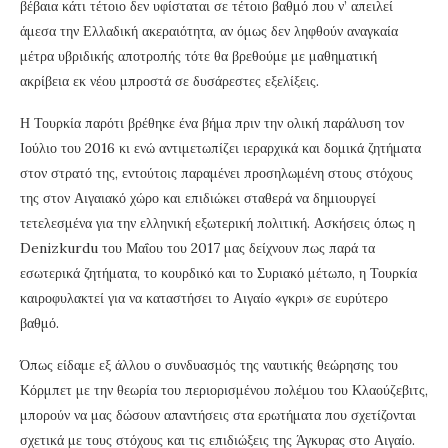
βέβαια κάτι τέτοιο δεν υφίσταται σε τέτοιο βαθμό που ν’ απειλεί
άμεσα την Ελλαδική ακεραιότητα, αν όμως δεν ληφθούν αναγκαία
μέτρα υβριδικής αποτροπής τότε θα βρεθούμε με μαθηματική
ακρίβεια εκ νέου μπροστά σε δυσάρεστες εξελίξεις.
Η Τουρκία παρότι βρέθηκε ένα βήμα πριν την ολική παράλυση τον
Ιούλιο του 2016 κι ενώ αντιμετωπίζει ιεραρχικά και δομικά ζητήματα
στον στρατό της, εντούτοις παραμένει προσηλωμένη στους στόχους
της στον Αιγαιακό χώρο και επιδιώκει σταθερά να δημιουργεί
τετελεσμένα για την ελληνική εξωτερική πολιτική. Ασκήσεις όπως η
Denizkurdu του Μαΐου του 2017 μας δείχνουν πως παρά τα
εσωτερικά ζητήματα, το κουρδικό και το Συριακό μέτωπο, η Τουρκία
καιροφυλακτεί για να καταστήσει το Αιγαίο «γκρι» σε ευρύτερο
βαθμό.
Όπως είδαμε εξ άλλου ο συνδυασμός της ναυτικής θεώρησης του
Κόρμπετ με την θεωρία του περιορισμένου πολέμου του Κλαούζεβιτς,
μπορούν να μας δώσουν απαντήσεις στα ερωτήματα που σχετίζονται
σχετικά με τους στόχους και τις επιδιώξεις της Άγκυρας στο Αιγαίο.