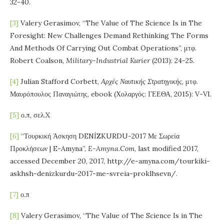
32-40.
[3]
Valery Gerasimov, “The Value of The Science Is in The
Foresight: New Challenges Demand Rethinking The Forms
And Methods Of Carrying Out Combat Operations”, μτφ.
Robert Coalson,
Military-Industrial Kurier
(2013): 24-25.
[4]
Julian Stafford Corbett,
Αρχές
Ναυτικής
Στρατηγικής
, μτφ.
Μαυρόπουλος Παναγιώτης, ebook (Χολαργός: ΓΕΕΘΑ, 2015): V-VI.
[5]
ο.π, σελ.X
[6]
“Τουρκική Άσκηση DENİZKURDU-2017 Με Σωρεία
Προκλήσεων | E-Amyna”,
E-
Amyna.
Com
, last modified 2017,
accessed December 20, 2017, http://e-amyna.com/tourkiki-
askhsh-denizkurdu-2017-me-svreia-proklhsevn/.
[7]
ο.π
[8]
Valery Gerasimov, “The Value of The Science Is in The