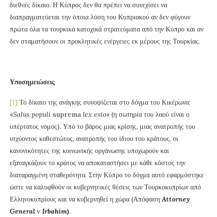
διεθνές δίκαιο. Η Κύπρος δεν θα πρέπει να συνεχίσει να
διαπραγματεύεται την όποια λύση του Κυπριακού αν δεν φύγουν
πρώτα όλα τα τουρκικά κατοχικά στρατεύματα από την Κύπρο και αν
δεν σταματήσουν οι προκλητικές ενέργειες εκ μέρους της Τουρκίας.
Υποσημειώσεις
[1]
Το δίκαιο της ανάγκης συνοψίζεται στο δόγμα του Κικέρωνα:
«
Salus
populi
suprema
lex
esto
» (η σωτηρία του λαού είναι ο
υπέρτατος νόμος). Υπό το βάρος μιας κρίσης, μιας ανατροπής του
ισχύοντος καθεστώτος, ανατροπής του ίδιου του κράτους, οι
κανονικότητες της κοινωνικής οργάνωσης υποχωρούν και
εξαναγκάζουν το κράτος να αποκαταστήσει με κάθε κόστος την
διαταραγμένη σταθερότητα. Στην Κύπρο το δόγμα αυτό εφαρμόστηκε
ώστε να καλυφθούν οι κυβερνητικές θέσεις των Τουρκοκυπρίων από
Ελληνοκυπρίους και να κυβερνηθεί η χώρα (Απόφαση
Attorney
General
v
Irbahim
)
.