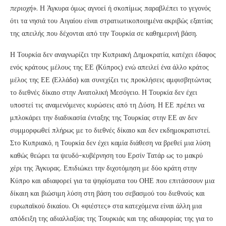
περιοχή
». Η Άγκυρα όμως αγνοεί ή σκοπίμως παραβλέπει το γεγονός
ότι τα νησιά του Αιγαίου είναι στρατιωτικοποιημένα ακριβώς εξαιτίας
της απειλής που δέχονται από την Τουρκία σε καθημερινή βάση.
Η Τουρκία δεν αναγνωρίζει την Κυπριακή Δημοκρατία, κατέχει έδαφος
ενός κράτους μέλους της ΕΕ (Κύπρος) ενώ απειλεί ένα άλλο κράτος
μέλος της ΕΕ (Ελλάδα) και συνεχίζει τις προκλήσεις αμφισβητώντας
το διεθνές δίκαιο στην Ανατολική Μεσόγειο. Η Τουρκία δεν έχει
υποστεί τις αναμενόμενες κυρώσεις από τη Δύση. Η ΕΕ πρέπει να
μπλοκάρει την διαδικασία ένταξης της Τουρκίας στην ΕΕ αν δεν
συμμορφωθεί πλήρως με το διεθνές δίκαιο και δεν εκδημοκρατιστεί.
Στο Κυπριακό, η Τουρκία δεν έχει καμία διάθεση να βρεθεί μια λύση
καθώς θεώρει τα ψευδό-κυβέρνηση του Ερσίν Τατάρ ως το μακρύ
χέρι της Άγκυρας. Επιδιώκει την διχοτόμηση με δύο κράτη στην
Κύπρο και αδιαφορεί για τα ψηφίσματα του ΟΗΕ που επιτάσσουν μια
δίκαιη και βιώσιμη λύση στη βάση του σεβασμού του διεθνούς και
ευρωπαϊκού δικαίου. Οι «φιέστες» στα κατεχόμενα είναι άλλη μια
απόδειξη της αδιαλλαξίας της Τουρκιάς και της αδιαφορίας της για το