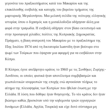
γεγονότα του πραξικοπήματος κατά του Μακαρίου και της
επακόλουθης εισβολής και κατοχής του βορείου τμήματος της
μαρτυρικής Μεγαλονήσου. Μια μελανή σελίδα της νεότερης ελληνικής
ιστορίας όπου ο διχασμός και η μισαλλοδοξία οδήγησαν άλλη μια
φορά στην τραγωδία. Η εισβολή οδήγησε στον βίαιο εκτοπισμό και
στην προσφυγιά χιλιάδες πολίτες της Κυπριακής Δημοκρατίας.
Πράγματι, η βίαιη ανατροπή του Μακαρίου με το πραξικόπημα της
15ης Ιουλίου 1974 από τη δικτατορία Ιωαννίδη ήταν βούτυρο στο
ψωμί των Τούρκων που έψαχναν μια αφορμή για να εισβάλουν στην
Κύπρο.
Η Κύπρος έγινε ανεξάρτητο κράτος το 1960 με τις Συνθήκες Ζυρίχης-
Λονδίνου, οι οποίες φυσικά ήταν αποτέλεσμα συμβιβασμών και
γεωπολιτικών ισορροπιών της εποχής ενώ αγνοούσαν πλήρως το
αίτημα της πλειοψηφίας των Κυπρίων που ήθελαν ένωση με την
Ελλάδα. Η λύση που δόθηκε ήταν θνησιγενής. Το νέο κράτος δεν ήταν
βιώσιμο καθώς βρισκόταν υπό την κηδεμονία τριών εγγυητριών
δυνάμεων (Ελλάδα, Αγγλία, Τουρκία) και είχε δοτό σύνταγμα μη