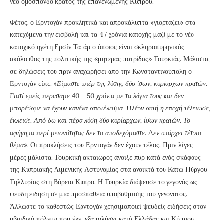
νέο ομόσπονδο κράτος της επανενωμένης Κύπρου.
Φέτος, ο Ερντογάν προκλητικά και απροκάλυπτα «γιορτάζει» στα
κατεχόμενα την εισβολή και τα 47 χρόνια κατοχής μαζί με το νέο
κατοχικό ηγέτη Ερσίν Τατάρ ο όποιος είναι σκληροπυρηνικός
ακόλουθος της πολιτικής της «μητέρας πατρίδας» Τουρκιάς. Μάλιστα,
σε δηλώσεις του πριν αναχωρήσει από την Κωνσταντινούπολη ο
Ερντογάν είπε: «
Είμαστε υπέρ της λύσης δύο ίσων, κυρίαρχων κρατών.
Γιατί εμείς περάσαμε 40 – 50 χρόνια με τα λόγια τους και δεν
μπορέσαμε να έχουν κανένα αποτέλεσμα. Πλέον αυτή η εποχή τέλειωσε,
έκλεισε. Από δω και πέρα λύση δύο κυρίαρχων, ίσων κρατών. Το
αφήγημα περί μειονότητας δεν το αποδεχόμαστε. Δεν υπάρχει τέτοιο
θέμα
». Οι προκλήσεις του Ερντογάν δεν έχουν τέλος. Πριν λίγες
μέρες μάλιστα, Τουρκική ακταιωρός άνοιξε πυρ κατά ενός σκάφους
της Κυπριακής Λιμενικής Αστυνομίας στα ανοικτά του Κάτω Πύργου
Τηλλυρίας στη Βόρεια Κύπρο. Η Τουρκία διάψευσε το γεγονός ως
ψευδή είδηση σε μια προσπάθεια υποβάθμισης του γεγονότος.
Άλλωστε το καθεστώς Ερντογάν χρησιμοποιεί ψευδείς ειδήσεις στον
υβριδικό πόλεμο που έχει εξαπολύσει κατά Ελλάδας και Κύπρου.