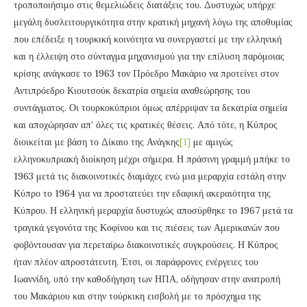
τροποποιήσιμο στις θεμελιώδεις διατάξεις του. Δυστυχώς υπήρχε
μεγάλη δυσλειτουργικότητα στην κρατική μηχανή λόγω της αποθυμίας
που επέδειξε η τουρκική κοινότητα να συνεργαστεί με την ελληνική
και η έλλειψη στο σύνταγμα μηχανισμού για την επίλυση παρόμοιας
κρίσης ανάγκασε το 1963 τον Πρόεδρο Μακάριο να προτείνει στον
Αντιπρόεδρο Κιουτσούκ δεκατρία σημεία αναθεώρησης του
συντάγματος. Οι τουρκοκύπριοι όμως απέρριψαν τα δεκατρία σημεία
και αποχώρησαν απ’ όλες τις κρατικές θέσεις. Από τότε, η Κύπρος
διοικείται με βάση το Δίκαιο της Ανάγκης
[1]
με αμιγώς
ελληνοκυπριακή διοίκηση μέχρι σήμερα. Η πράσινη γραμμή μπήκε το
1963 μετά τις διακοινοτικές διαμάχες ενώ μια μεραρχία εστάλη στην
Κύπρο το 1964 για να προστατεύει την εδαφική ακεραιότητα της
Κύπρου. Η ελληνική μεραρχία δυστυχώς αποσύρθηκε το 1967 μετά τα
τραγικά γεγονότα της Κοφίνου και τις πιέσεις των Αμερικανών που
φοβόντουσαν για περεταίρω διακοινοτικές συγκρούσεις. Η Κύπρος
ήταν πλέον απροστάτευτη. Έτσι, οι παράφρονες ενέργειες του
Ιωαννίδη, υπό την καθοδήγηση των ΗΠΑ, οδήγησαν στην ανατροπή
του Μακάριου και στην τούρκικη εισβολή με το πρόσχημα της