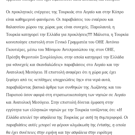
Οι προκλητικές ενέργειες της Τουρκιάς στο Αιγαίο και στην Κύπρο
είναι καθημερινό φαινόμενο. Οι παραβιάσεις του εναέριου και
θαλασσίου χώρου της χώρας μας είναι συνεχείς. Παρολαυτά, η
Τουρκία κατηγορεί την Ελλάδα για προκλήσεις!!!!! Μάλιστα, η Τουρκία
κοινοποίησε επιστολή στον Γενικό Γραμματέα του ΟΗΕ Αντόνιο
Γκουτιέρες, μέσω του Μόνιμου Αντιπροσώπου της στον ΟΗΕ,
Πρέσβη Φεριντούν Σινιρλίογλου, στην οποία κατηγορεί την Ελλάδα
για «
συνεχείς και σκανδαλώδεις
» παραβιάσεις στο Αιγαίο και την
Ανατολική Μεσόγειο. Η επιστολή αναφέρει ότι η χώρα μας έχει
ξεφύγει από τις «
επίσημες υποχρεώσεις της
» στα νερά αυτά,
παραβιάζοντας βασικά άρθρα των συνθηκών της Λωζάννης και του
Παρισιού όσον αφορά στη στρατιωτικοποίηση των νησιών σε Αιγαίο
και Ανατολική Μεσόγειο. Στην επιστολή δίνεται έμφαση στην
εγγύτητα των ελληνικών νησιών με την Τουρκία τονίζοντας ότι: «
Η
Ελλάδα απειλεί την ασφάλεια της Τουρκίας με αυτή τη συμπεριφορά.
Οι
παραβιάσεις αυτές μπορεί να φέρουν κλιμάκωση της έντασης, η οποία
θα έχει συνέπειες στην ειρήνη και την ασφάλεια στην ευρύτερη