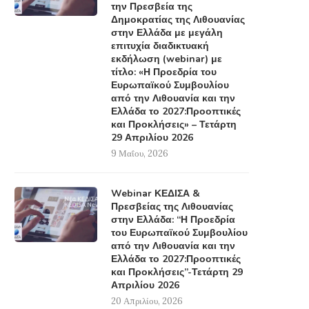
την Πρεσβεία της
Δημοκρατίας της Λιθουανίας
στην Ελλάδα με μεγάλη
επιτυχία διαδικτυακή
εκδήλωση (webinar) με
τίτλο: «Η Προεδρία του
Ευρωπαϊκού Συμβουλίου
από την Λιθουανία και την
Ελλάδα το 2027:Προοπτικές
και Προκλήσεις» – Τετάρτη
29 Απριλίου 2026
9 Μαΐου, 2026
Webinar ΚΕΔΙΣΑ &
Πρεσβείας της Λιθουανίας
στην Ελλάδα: “Η Προεδρία
του Ευρωπαϊκού Συμβουλίου
Αμυντική και ενεργειακή αυτονομία
Η Σύνοδος του ΝΑΤΟ 
από την Λιθουανία και την
στην Ευρώπη: Προκλήσεις και
μεθερμηνεία κι ως εμμονή 
Ελλάδα το 2027:Προοπτικές
προοπτικές
και Προκλήσεις”-Τετάρτη 29
9 Ιουλίου, 2026
Απριλίου 2026
17 Ιουλίου, 2026
20 Απριλίου, 2026