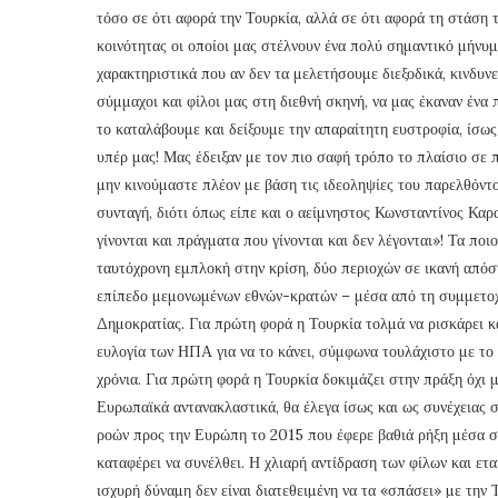
τόσο σε ότι αφορά την Τουρκία, αλλά σε ότι αφορά τη στάση 
κοινότητας οι οποίοι μας στέλνουν ένα πολύ σημαντικό μήνυ
χαρακτηριστικά που αν δεν τα μελετήσουμε διεξοδικά, κινδυνε
σύμμαχοι και φίλοι μας στη διεθνή σκηνή, να μας έκαναν ένα
το καταλάβουμε και δείξουμε την απαραίτητη ευστροφία, ίσω
υπέρ μας! Μας έδειξαν με τον πιο σαφή τρόπο το πλαίσιο σε π
μην κινούμαστε πλέον με βάση τις ιδεοληψίες του παρελθόντ
συνταγή, διότι όπως είπε και ο αείμνηστος Κωνσταντίνος Καρ
γίνονται και πράγματα που γίνονται και δεν λέγονται»! Τα πο
ταυτόχρονη εμπλοκή στην κρίση, δύο περιοχών σε ικανή απόσ
επίπεδο μεμονωμένων εθνών-κρατών – μέσα από τη συμμετοχ
Δημοκρατίας. Για πρώτη φορά η Τουρκία τολμά να ρισκάρει κα
ευλογία των ΗΠΑ για να το κάνει, σύμφωνα τουλάχιστο με το
χρόνια. Για πρώτη φορά η Τουρκία δοκιμάζει στην πράξη όχι 
Ευρωπαϊκά αντανακλαστικά, θα έλεγα ίσως και ως συνέχειας
ροών προς την Ευρώπη το 2015 που έφερε βαθιά ρήξη μέσα 
καταφέρει να συνέλθει. Η χλιαρή αντίδραση των φίλων και ετα
ισχυρή δύναμη δεν είναι διατεθειμένη να τα «σπάσει» με την Τ