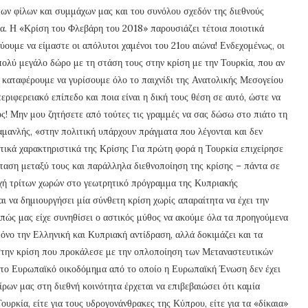
των φίλων και συμμάχων μας και του συνόλου σχεδόν της διεθνούς
μα. Η «Κρίση του Φλεβάρη του 2018» παρουσιάζει τέτοια ποιοτικά
ύουμε να είμαστε οι απόλυτοι χαμένοι του 21ου αιώνα! Ενδεχομένως, οι
 πολύ μεγάλο δώρο με τη στάση τους στην κρίση με την Τουρκία, που αν
ς καταφέρουμε να γυρίσουμε όλο το παιχνίδι της Ανατολικής Μεσογείου
εριφερειακό επίπεδο και ποια είναι η δική τους θέση σε αυτό, ώστε να
ος! Μην μου ζητήσετε από τούτες τις γραμμές να σας δώσω στο πιάτο τη
αμανλής, «στην πολιτική υπάρχουν πράγματα που λέγονται και δεν
ιοτικά χαρακτηριστικά της Κρίσης Για πρώτη φορά η Τουρκία επιχείρησε
ταση μεταξύ τους και παράλληλα διεθνοποίηση της κρίσης – πάντα σε
ή τρίτων χωρών στο γεωτρητικό πρόγραμμα της Κυπριακής
ι να δημιουργήσει μία σύνθετη κρίση χωρίς απαραίτητα να έχει την
 πώς μας είχε συνηθίσει ο αστικός μύθος να ακούμε όλα τα προηγούμενα
μόνο την Ελληνική και Κυπριακή αντίδραση, αλλά δοκιμάζει και τα
 στην κρίση που προκάλεσε με την οπλοποίηση των Μεταναστευτικών
στο Ευρωπαϊκό οικοδόμημα από το οποίο η Ευρωπαϊκή Ένωση δεν έχει
ίρων μας στη διεθνή κοινότητα έρχεται να επιβεβαιώσει ότι καμία
ουρκία, είτε για τους υδρογονάνθρακες της Κύπρου, είτε για τα «δίκαια»