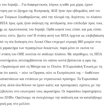
ι του Ισραήλ… Για διαφορετικούς λόγους η κάθε μια χώρα, έχουν
τηση για το ζήτημα της Κυπριακής ΑΟΖ ήταν προ εβδομάδος από τον
ων Τούρκων ξεκαθαρίζοντας, από την πλευρά της Αιγύπτου, το πλαίσιο
 ΗΠΑ προς εμάς ήταν ανάλογη της αντίδρασης που επέδειξαν προς τους
μ ως πρωτεύουσας του Ισραήλ. Ορθά κοφτά τους είπαν, και μας είπαν,
ρώντες είστε, βρείτε τα»! Η στάση αυτή των ΗΠΑ έρχεται ως επιβεβαίωση
υπό τη νέα διοίκηση στο Λευκό Οίκο επιχειρεί στροφή 180 μοιρών στα
ό χαρακτήρα των περασμένων δεκαετιών, παρά μόνο σε εκείνα τα
 Η στάση του ΟΗΕ κινείται σε ανάλογο πλαίσιο. Με απρόθυμες τις ΗΠΑ
 συστήματος αντιλαμβάνονται ότι κάπου κοντά βρίσκεται η ώρα της
ου Οργανισμού από τη Μόσχα και το Πεκίνο. Η Ευρωπαϊκή Ένωση με τη
εται ότι κανείς – ούτε τα Όργανα, ούτε οι Εκπρόσωποί της – διαθέτουν
 καταστάσεων και εντάσεων με στρατιωτικό πρόσημο. Τα Ευρωπαϊκά
ένα, αλλά όλα θέλουν να έχουν καλές και προνομιακές σχέσεις με την
 ξεβολεύει στο εσωτερικό τους ακροατήριο. Οι παραπάνω παρατηρήσεις
ου 2018». Οφείλουμε να συνεχίσουμε την ανάλυση και να καταλήξουμε
γική μας στο μέλλον.