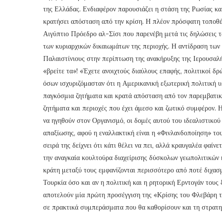
της Ελλάδας. Ενδιαφέρον παρουσιάζει η στάση της Ρωσίας κα
κρατήσει απόσταση από την κρίση. Η πλέον πρόσφατη τοποθέ
Αιγύπτιο Πρόεδρο αλ-Σίσι που παρενέβη μετά τις δηλώσεις τ
των κυριαρχικών δικαιωμάτων της περιοχής. Η αντίδραση των
Παλαιστίνιους στην περίπτωση της ανακήρυξης της Ιερουσαλή
«βρείτε τα»! «Έχετε ανοιχτούς διαύλους επαφής, πολιτικοί δ
όσων ισχυριζόμασταν ότι η Αμερικανική εξωτερική πολιτική 
παγκόσμια ζητήματα και κρατά απόσταση από τον παρεμβατικ
ζητήματα και περιοχές που έχει άμεσο και ζωτικό συμφέρον.
να ηγηθούν στον Οργανισμό, οι δομές αυτού του ιδεαλιστικού
απαξίωσης, αφού η εναλλακτική είναι η «Φινλανδοποίηση» τ
σειρά της δείχνει ότι κάτι θέλει να πει, αλλά κραυγαλέα φαίν
την αναγκαία κουλτούρα διαχείρισης δύσκολων γεωπολιτικών
κράτη μεταξύ τους εμφανίζονται περισσότερο από ποτέ διχασμ
Τουρκία όσο και αν η πολιτική και η ρητορική Ερντογάν τους
αποτελούν μία πρώτη προσέγγιση της «Κρίσης του Φλεβάρη τ
σε πρακτικά συμπεράσματα που θα καθορίσουν και τη στρατη