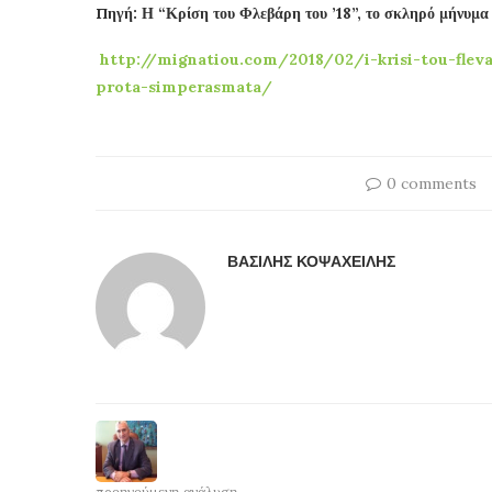
Πηγή: Η “Κρίση του Φλεβάρη του ’18”, το σκληρό μήνυμ
http://mignatiou.com/2018/02/i-krisi-tou-flev
prota-simperasmata/
0 comments
ΒΑΣΊΛΗΣ ΚΟΨΑΧΕΊΛΗΣ
προηγούμενη ανάλυση