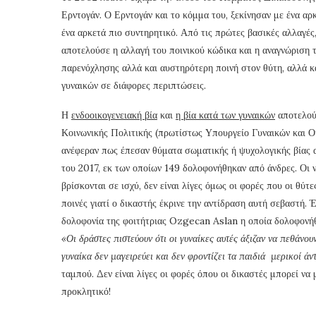
Ερντογάν. Ο Ερντογάν και το κόμμα του, ξεκίνησαν με ένα αρ
ένα αρκετά πιο συντηρητικό. Από τις πρώτες βασικές αλλαγές
αποτελούσε η αλλαγή του ποινικού κώδικα και η αναγνώριση 
παρενόχλησης αλλά και αυστηρότερη ποινή στον θύτη, αλλά κ
γυναικών σε διάφορες περιπτώσεις.
Η
ενδοοικογενειακή βία
και
η βία κατά των γυναικών
αποτελούν
Κοινωνικής Πολιτικής (πρωτίστως Υπουργείο Γυναικών και Ο
ανέφεραν πως έπεσαν θύματα σωματικής ή ψυχολογικής βίας 
του 2017, εκ των οποίων 149 δολοφονήθηκαν από άνδρες. Οι ν
βρίσκονται σε ισχύ, δεν είναι λίγες όμως οι φορές που οι θύτ
ποινές γιατί ο δικαστής έκρινε την αντίδραση αυτή σεβαστή. 
δολοφονία της φοιτήτριας Ozgecan Aslan η οποία δολοφονήθη
«Οι δράστες πιστεύουν ότι οι γυναίκες αυτές άξιζαν να πεθάνουν
γυναίκα δεν μαγειρεύει και δεν φροντίζει τα παιδιά μερικοί άντ
ταμπού. Δεν είναι λίγες οι φορές όπου οι δικαστές μπορεί να
προκλητικό!