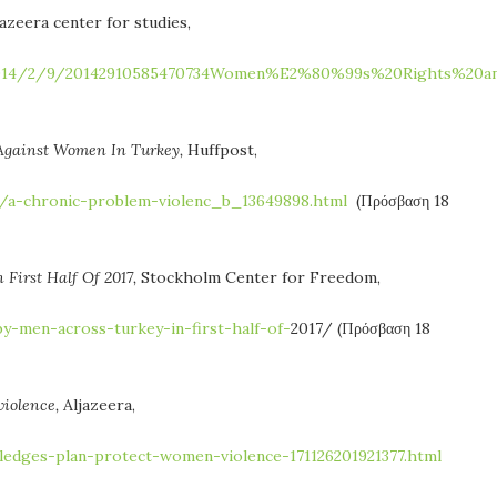
azeera center for studies,
s/2014/2/9/20142910585470734Women%E2%80%99s%20Rights%20a
 Against Women In Turkey,
Huffpost,
/a-chronic-problem-violenc_b_13649898.html
(Πρόσβαση 18
 First Half Of 2017,
Stockholm Center for Freedom,
y-men-across-turkey-in-first-half-of-
2017/ (Πρόσβαση 18
violence,
Aljazeera,
edges-plan-protect-women-violence-171126201921377.html