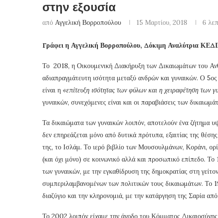
στην εξουσία
από
Αγγελική Βορροπούλου
15 Μαρτίου, 2018
6 λε
Γράφει η Αγγελική Βορροπούλου, Δόκιμη Αναλύτρια ΚΕΔ
Το 2018, η Οικουμενική Διακήρυξη των Δικαιωμάτων του Ανθ
αδιαπραγμάτευτη ισότητα μεταξύ ανδρών και γυναικών. Ο 5ος
είναι η
«επίτευξη ισότητας των φύλων και η χειραφέτηση των γ
γυναικών, συνεχόμενες είναι και οι παραβιάσεις των δικαιωμά
Τα δικαιώματα των γυναικών λοιπόν, αποτελούν ένα ζήτημα υ
δεν επηρεάζεται μόνο από δυτικά πρότυπα, εξαιτίας της θέση
της, το Ισλάμ. Το ιερό βιβλίο των Μουσουλμάνων, Κοράνι, ορ
(και όχι μόνο) σε κοινωνικό αλλά και προσωπικό επίπεδο. Το
των γυναικών, με την εγκαθίδρυση της δημοκρατίας στη γείτο
συμπεριλαμβανομένων των πολιτικών τους δικαιωμάτων. Το 1
διαζύγιο και την κληρονομιά, με την κατάργηση της Σαρία απ
Το 2002 λοιπόν είχαμε την άνοδο του Κόμματος Δικαιοσύνης