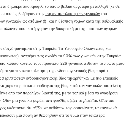
κετά δημοκρατικό προφίλ, το οποίο βέβαια αργότερα μεταλλάχθηκε σε
, οι οποίες βοήθησαν στην
ίση αντιμετώπιση των γυναικών
του
των γυναικών ως
ατόμων
(!) και η θέσπιση νόμων κατά της σεξουαλικής
αι αλλαγές που κατήργησαν την διακριτική μεταχείριση των άγαμων
 συχνό φαινόμενο στην Τουρκία. Το Υπουργείο Οικογένειας και
ικογένειας), αναφέρει πως σχεδόν το 90% των γυναικών στην Τουρκία
από κάποιο κοντινό τους πρόσωπο. 226 γυναίκες πέθαναν το πρώτο μισό
όμοι για την καταπολέμηση της ενδοοικογενειακής βίας παρότι
ες περιπτώσεων ενδοοικογενειακής βίας τιμωρήθηκαν με πιο επιεικείς
Ένα χαρακτηριστικό παράδειγμα της βίας κατά των γυναικών αποτελεί η
κε από τον παρολίγον βιαστή της, με τα τοπικά μέσα να αναφέρουν
. Όταν μια γυναίκα φοράει μίνι φούστα, αξίζει να βιάζεται. Όταν μια
ρες σκέφτονται ότι αξίζει να πεθάνει
»
ισχυροποιώντας τα κοινωνικά
 μειώσουν μια ποινή αν θεωρήσουν ότι το θύμα ήταν ιδιαίτερα