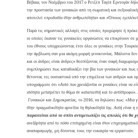
Βέβαια, τον Νοέμβριο του 2017 ο Ρετζέπ Ταγίπ Ερντογάν δήλ
την προστασία των γυναικών από τη σωματική και σεξουαλική
αποτελεί
«προδοσία στην ανθρωπότητα»
και
«Όποιος εμπλέκετ
Παρά τις σημαντικές αλλαγές στις οποίες προχώρησε ή πρόκε
οι οποίες έκαναν τις γυναικείες οργανώσεις να επικρίνουν σε
του έθνους υποχρεώνοντας έτσι όλες οι γυναίκες στην Τουρκί
την άμβλωση σαν μια ακόμη μορφή γενοκτονίας. Μάλιστα δεν δ
και οι άνδρες είναι άνδρες» θεσπίζοντας έναν σαφή διαχωρισ
συμπληρώσει πως καταδικάζει την βία των γυναικών και πως ο
θέτοντας τες ουσιαστικά υπό την επιμέλεια των ανδρών και ο
υπογράμμισε ότι
«Αυτό που χρειάζονται οι γυναίκες είναι να ε
ισότητα μετατρέπει το θύμα σε καταπιεστή και το αντίστροφο».
Γυναικών και Δημοκρατίας, το 2016, να δηλώσει πως:
«Μια γ
στην πραγματικότητα αρνείται τη θηλυκότητά της. Αυτή είναι η 
παραιτείται από το σπίτι αντιμετωπίζει τις απειλές ότι θα χ
ανεξάρτητα από το πόσο επιτυχημένη είναι στον επιχειρηματικ
αναπαραγωγής, μη δίνοντας τους την ευκαιρία να εργαστούν.