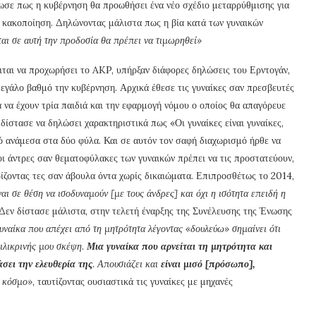
ωσε πως η κυβέρνηση θα προωθήσει ένα νέο σχέδιο μεταρρύθμισης για
 κακοποίηση. Δηλώνοντας μάλιστα πως η βία κατά των γυναικών
αι σε αυτή την προδοσία θα πρέπει να τιμωρηθεί»
ιται να προχωρήσει το AKP, υπήρξαν διάφορες δηλώσεις του Ερντογάν,
 μεγάλο βαθμό την κυβέρνηση. Αρχικά έθεσε τις γυναίκες σαν πρεσβευτές
α να έχουν τρία παιδιά και την εφαρμογή νόμου ο οποίος θα απαγόρευε
ίστασε να δηλώσει χαρακτηριστικά πως «Οι γυναίκες είναι γυναίκες,
μό ανάμεσα στα δύο φύλα. Και σε αυτόν τον σαφή διαχωρισμό ήρθε να
ι άντρες σαν θεματοφύλακες των γυναικών πρέπει να τις προστατεύουν,
ρίζοντας τες σαν άβουλα όντα χωρίς δικαιώματα. Επιπροσθέτως το 2014,
ίναι σε θέση να ισοδυναμούν [με τους άνδρες] και όχι η ισότητα επειδή η
Δεν δίστασε μάλιστα, στην τελετή έναρξης της Συνέλευσης της Ένωσης
υναίκα που απέχει από τη μητρότητα λέγοντας «δουλεύω» σημαίνει ότι
ειλικρινής μου σκέψη.
Μια γυναίκα που αρνείται τη μητρότητα και
άσει την ελευθερία της
. Απουσιάζει και
είναι μισό [πρόσωπο],
ό κόσμο»
, ταυτίζοντας ουσιαστικά τις γυναίκες με μηχανές