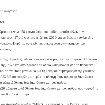
πτά ανάγνωση
ΙΣΑ
ρώπου κλείνει 70 χρόνια ζωής, και ορίζει μεταξύ άλλων την
 από τους 17 στόχους της Ατζέντας 2030 για τη Βιώσιμη Ανάπτυξη,
υναικών».
Παρά τις συνεχείς και μακροχρόνιες κατακτήσεις των
των τους.
ψίστης σημασίας ειδικά όσον αφορά χώρες σαν την Τουρκία. Η Τουρκία
ς της, αλλά και από πρότυπα τα οποία καθορίζονται από τη θρησκεία
ίζει σε ένα πολύ μεγάλο βαθμό τη θέση και συμπεριφορά της γυναίκας
 1923 βέβαια, υπήρξε μια τεράστια αλλαγή όσον αφορά τα δικαιώματα
να χώρα. Δόθηκαν ίσα δικαιώματα με τους άνδρες,
926 μάλιστα αποδόθηκαν ίσα δικαιώματα με τους άνδρες όσον αφορά το
ό τον Κεμάλ Ατατούρκ.
 και Ανάπτυξης (εφεξής “AKP”) με επικεφαλής τον Ρετζέπ Ταγίπ