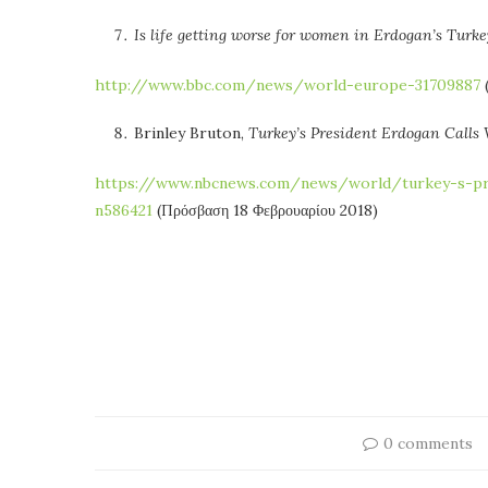
Is life getting worse for women in Erdogan’s Turke
http://www.bbc.com/news/world-europe-31709887
(
Brinley Bruton,
Turkey’s President Erdogan Calls
https://www.nbcnews.com/news/world/turkey-s-pr
n586421
(Πρόσβαση 18 Φεβρουαρίου 2018)
0 comments