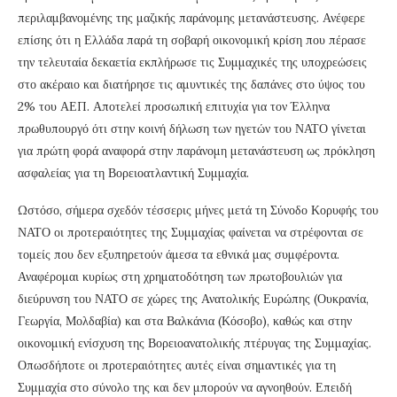
περιλαμβανομένης της μαζικής παράνομης μετανάστευσης. Ανέφερε
επίσης ότι η Ελλάδα παρά τη σοβαρή οικονομική κρίση που πέρασε
την τελευταία δεκαετία εκπλήρωσε τις Συμμαχικές της υποχρεώσεις
στο ακέραιο και διατήρησε τις αμυντικές της δαπάνες στο ύψος του
2% του ΑΕΠ. Αποτελεί προσωπική επιτυχία για τον Έλληνα
πρωθυπουργό ότι στην κοινή δήλωση των ηγετών του ΝΑΤΟ γίνεται
για πρώτη φορά αναφορά στην παράνομη μετανάστευση ως πρόκληση
ασφαλείας για τη Βορειοατλαντική Συμμαχία.
Ωστόσο, σήμερα σχεδόν τέσσερις μήνες μετά τη Σύνοδο Κορυφής του
ΝΑΤΟ οι προτεραιότητες της Συμμαχίας φαίνεται να στρέφονται σε
τομείς που δεν εξυπηρετούν άμεσα τα εθνικά μας συμφέροντα.
Αναφέρομαι κυρίως στη χρηματοδότηση των πρωτοβουλιών για
διεύρυνση του ΝΑΤΟ σε χώρες της Ανατολικής Ευρώπης (Ουκρανία,
Γεωργία, Μολδαβία) και στα Βαλκάνια (Κόσοβο), καθώς και στην
οικονομική ενίσχυση της Βορειοανατολικής πτέρυγας της Συμμαχίας.
Οπωσδήποτε οι προτεραιότητες αυτές είναι σημαντικές για τη
Συμμαχία στο σύνολο της και δεν μπορούν να αγνοηθούν. Επειδή