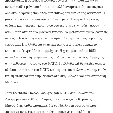
προεκτάσεις. Δυστυχώς η Ελλάδα δεν έχει την «πολυτέλεια» να
αντιμετωπίζει μόνο αυτή την κρίση αλλά αντιμετωπίζει ταυτόχρονα
δύο ακόμα κρίσεις που απειλούν ευθέως την εθνική της ασφάλεια. Η
μία κρίση αφορά τις διαρκώς επιδεινούμενες Ελληνο-Τουρκικές
σχέσεις και η δεύτερη κρίση που συνδέεται με την πρώτη αφορά την
ασύμμετρη απειλή των μαζικών παράνομων μεταναστευτικών ροών τις
οποίες η Τουρκία έχει εργαλειοποιήσει συστηματικά εις βάρος της
χώρας μας. Η Ελλάδα για να αντιμετωπίσει αποτελεσματικά τις
κρίσεις αυτές χρειάζεται συμμάχους. Η χώρα μας από το 1952
αποτελεί μέλος της μεγαλύτερης πολιτικο-στρατιωτικής συμμαχίας
στην ανθρώπινη ιστορία, του ΝΑΤΟ. Η Ελλάδα επί δεκαετίες υπήρξε
αξιόπιστος εταίρος του ΝΑΤΟ και σημαντικός πυλώνας για την ειρήνη
και τη σταθερότητα στην Νοτιοανατολική Ευρώπη και την Ανατολική
Μεσόγειο.
Στην τελευταία Σύνοδο Κορυφής του ΝΑΤΟ στο Λονδίνο τον
Δεκέμβριο του 2019 ο Έλληνας πρωθυπουργός κ.Κυριάκος
Μητσοτάκης ορθά επισήμανε ότι το ΝΑΤΟ στη σύγχρονη εποχή
πρέπει να αντιμετωπίσει αποτελεσματικά νέες προκλήσεις