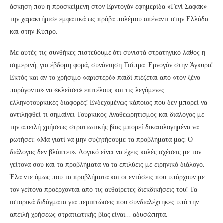
άσκηση που η προσκείμενη στον Ερντογάν εφημερίδα «Γενί Σαφάκ»
την χαρακτήρισε εμφατικά ως πρόβα πολέμου απέναντι στην Ελλάδα
και στην Κύπρο.
Με αυτές τις συνθήκες πιστεύουμε ότι συνιστά στρατηγικό λάθος η
σημερινή, για έβδομη φορά, συνάντηση Τσίπρα-Ερνογάν στην Άγκυρα!
Εκτός και αν το χρήσιμο «αριστερό» παιδί πιέζεται από «τον ξένο
παράγοντα» να «κλείσει» επιτέλους και τις λεγόμενες
ελληνοτουρκικές διαφορές! Ενδεχομένως κάποιος που δεν μπορεί να
αντιληφθεί τι σημαίνει Τουρκικός Αναθεωρητισμός και διάλογος με
την απειλή χρήσεως στρατιωτικής βίας μπορεί δικαιολογημένα να
ρωτήσει: «Μα γιατί να μην συζητήσουμε τα προβλήματα μας; Ο
διάλογος δεν βλάπτει». Λογικό είναι να έχεις καλές σχέσεις με τον
γείτονα σου και τα προβλήματα να τα επιλύεις με ειρηνικό διάλογο.
Έλα ντε όμως που τα προβλήματα και οι εντάσεις που υπάρχουν με
τον γείτονα προέρχονται από τις αυθαίρετες διεκδικήσεις του! Τα
ιστορικά διδάγματα για περιπτώσεις που συνδιαλέχτηκες υπό την
απειλή χρήσεως στρατιωτικής βίας είναι… αδυσώπητα.