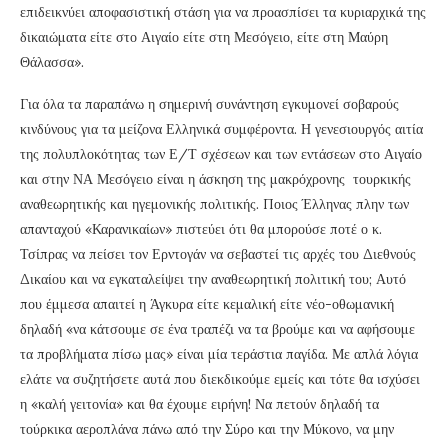
επιδεικνύει αποφασιστική στάση για να προασπίσει τα κυριαρχικά της
δικαιώματα είτε στο Αιγαίο είτε στη Μεσόγειο, είτε στη Μαύρη
Θάλασσα».
Για όλα τα παραπάνω η σημερινή συνάντηση εγκυμονεί σοβαρούς
κινδύνους για τα μείζονα Ελληνικά συμφέροντα. Η γενεσιουργός αιτία
της πολυπλοκότητας των Ε/Τ σχέσεων και των εντάσεων στο Αιγαίο
και στην ΝΑ Μεσόγειο είναι η άσκηση της μακρόχρονης τουρκικής
αναθεωρητικής και ηγεμονικής πολιτικής. Ποιος Έλληνας πλην των
απανταχού «Καρανικαίων» πιστεύει ότι θα μπορούσε ποτέ ο κ.
Τσίπρας να πείσει τον Ερντογάν να σεβαστεί τις αρχές του Διεθνούς
Δικαίου και να εγκαταλείψει την αναθεωρητική πολιτική του; Αυτό
που έμμεσα απαιτεί η Άγκυρα είτε κεμαλική είτε νέο-οθωμανική
δηλαδή «να κάτσουμε σε ένα τραπέζι να τα βρούμε και να αφήσουμε
τα προβλήματα πίσω μας» είναι μία τεράστια παγίδα. Με απλά λόγια
ελάτε να συζητήσετε αυτά που διεκδικούμε εμείς και τότε θα ισχύσει
η «καλή γειτονία» και θα έχουμε ειρήνη! Να πετούν δηλαδή τα
τούρκικα αεροπλάνα πάνω από την Σύρο και την Μύκονο, να μην