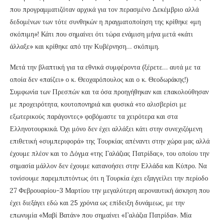
που προγραμματιζόταν αρχικά για τον περασμένο Δεκέμβριο αλλά
δεδομένων των τότε συνθηκών η πραγματοποίηση της κρίθηκε «μη
σκόπιμη»! Κάτι που σημαίνει ότι τώρα ενάμιση μήνα μετά «κάτι
άλλαξε» και κρίθηκε από την Κυβέρνηση… σκόπιμη.
Μετά την βλαπτική για τα εθνικά συμφέροντα (ξέρετε… αυτά με τα
οποία δεν «παίζει» ο κ. Θεοχαρόπουλος και ο κ. Θεοδωράκης!)
Συμφωνία των Πρεσπών και τα όσα προηγήθηκαν και επακολούθησαν
με προχειρότητα, κουτοπονηριά και φυσικά «το αλισβερίσι με
εξωτερικούς παράγοντες» φοβόμαστε τα χειρότερα και στα
Ελληνοτουρκικά. Όχι μόνο δεν έχει αλλάξει κάτι στην συνεχιζόμενη
επιθετική «συμπεριφορά» της Τουρκίας απέναντι στην χώρα μας αλλά
έχουμε πλέον και το Δόγμα «της Γαλάζιας Πατρίδας», του οποίου την
σημασία μάλλον δεν έχουμε κατανοήσει στην Ελλάδα και Κύπρο. Να
τονίσουμε παρεμπιπτόντως ότι η Τουρκία έχει εξαγγείλει την περίοδο
27 Φεβρουαρίου-3 Μαρτίου την μεγαλύτερη αεροναυτική άσκηση που
έχει διεξάγει εδώ και 25 χρόνια ως επίδειξη δυνάμεως, με την
επωνυμία «Μαβί Βατάν» που σημαίνει «Γαλάζια Πατρίδα». Μία