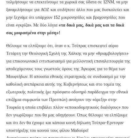
τολμήσουμε να επεκτείνουμε τα χωρικά σας ύδατα σε 12ΝΜ, να μην
ξαναμιλήσουμε για ΑΟΖ και οτιδήποτε άλλο που μας δυσκολεύει και
μην ξεχνάμε ότι υπάρχουν 152 μικρονησίδες και βραχονησίδες που
είναι «γκρίζα». Με δύο λόγια
«τα δικά μας, δικά μας και τα δικά
σας μοιρασμένα στην μέση»!
Θέλουμε να ελπίζουμε ότι, όταν ο κ. Τσίπρας επισκεφτεί αύριο
Τετάρτη την Θεολογική Σχολή της Χάλκης να μην «θριαμβολογήσει»
για επικοινωνιακό εντυπωσιασμό για μελλοντική επαναλειτουργία της
αποδεχόμενους τους γνωστούς όρους της Άγκυρας για το θέμα των
Μουφτήδων. Η απουσία εθνικής στρατηγικής σε συνδυασμό με την
καθολική ανεπάρκεια αυτής της Κυβερνήσεως και στο τομέα της
εξωτερικής πολιτικής (με πρόσφατο οδυνηρό παράδειγμα την εθνικά
επιζήμια συμφωνία των Πρεσπών) ανοίγουν την «όρεξη» στην
Τουρκία η οποία επιβάλει πλέον «εποικοδομητικούς διαλόγους» που
δεν γνωρίζουμε που θα μας οδηγήσουν. Όπως θέλουμε να ελπίζουμε
και ότι δεν θα έχουμε και κάποια κοινή δήλωση Τσίπρα-Ερντογαν
υποστήριξης του κοινού τους φίλου Μαδούρο!
Αναντίρρητα πρέπει να παραμείνουν οι δίαυλοι επικοινωνίας ανοικτοί