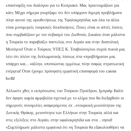
επανέναρξη του διαλόγου για το Κυπριακό. Μας προετοιμάζουν για
κάτι; Μέχρι σήμερα γνωρίζαμε ότι δεν υπάρχουν διμερή προβλήματα
πλην αυτού της οριοθετήσεως της Υφαλοκρηπίδας και όλα τα άλλα
είναι μονομερείς τουρκικές διεκδικήσεις. Ποιες είναι οι απτές λύσεις
που συμβαδίζουν με τον σεβασμό του Διεθνούς Δικαίου όταν μάλιστα
η Τουρκία το παραβιάζει παντελώς στο Αιγαίο και στην Ανατολική
Μεσόγειο! Όταν ο Τούρκος ΥΠΕΞ Κ. Τσαβούσογλου συχνά πυκνά μας
λέει ότι πλέον της διπλωματικής λύσεως στα «προβλήματα» μας
υπάρχει και… «άλλη», υπονοώντας εμμέσως πλην σαφώς στρατιωτική
ενέργεια! Όταν έχουμε πρόσφατη εμφατική επαναφορά του casus
belli!
Άλλωστε χθες ο εκπρόσωπος του Τούρκου Προέδρου, Ιμπραϊμ Καλίν
δεν άφησε καμία αμφιβολία σχετικά με το κλίμα που θα διεξαχθούν οι
σημερινές συνομιλίες αναφερόμενος σε ..«τουρκική μειονότητα» της
Δυτικής Θράκης, μειονότητα των Ελλήνων στην Τουρκία, αλλά και
στις εξελίξεις στο Αιγαίο, στην υφαλοκρηπίδα και στα …νησιά!
«Συμπλήρωσε μάλιστα εμφατικά ότι «η Τουρκία θα εξακολουθήσει να