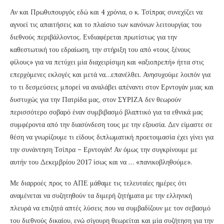
Αν και Πρωθυπουργός εδώ και 4 χρόνια, ο κ. Τσίπρας συνεχίζει να
αγνοεί τις απαιτήσεις και το πλαίσιο των κανόνων λειτουργίας του
διεθνούς περιβάλλοντος. Ενδιαφέρεται πρωτίστως για την
καθεστωτική του εδραίωση, την στήριξη του από «τους ξένους
φίλους» για να πετύχει μία διαχειρίσιμη και «αξιοπρεπή» ήττα στις
επερχόμενες εκλογές και μετά να…επανέλθει. Ανησυχούμε λοιπόν για
το τι δεσμεύσεις μπορεί να αναλάβει απέναντι στον Ερντογάν μιας και
δυστυχώς για την Πατρίδα μας, στον ΣΥΡΙΖΑ δεν θεωρούν
περισσότερο σοβαρό έναν συμβιβασμό βλαπτικό για τα εθνικά μας
συμφέροντα από την διασύνδεση τους με την εξουσία. Δεν είμαστε σε
θέση να γνωρίζουμε τι είδους διπλωματική προετοιμασία έχει γίνει για
την συνάντηση Τσίπρα – Ερντογάν! Αν όμως την συγκρίνουμε με
αυτήν του Δεκεμβρίου 2017 ίσως και να … «πανικοβληθούμε».
Με διαρροές προς το ΑΠΕ μάθαμε τις τελευταίες ημέρες ότι
αναμένεται να συζητηθούν τα διμερή ζητήματα με την ελληνική
πλευρά να επιζητά απτές λύσεις που να συμβαδίζουν με τον σεβασμό
του διεθνούς δικαίου, ενώ σίγουρη θεωρείται και μία συζήτηση για την