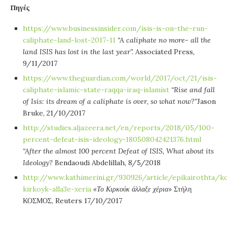
Πηγές
https://www.businessinsider.com/isis-is-on-the-run-
caliphate-land-lost-2017-11
“A caliphate no more- all the
land ISIS has lost in the last year”.
Associated Press
,
9/11/2017
https://www.theguardian.com/world/2017/oct/21/isis-
caliphate-islamic-state-raqqa-iraq-islamist
“
Rise and fall
of Isis: its dream of a caliphate is over, so what now?”
Jason
Bruke, 21/10/2017
http://studies.aljazeera.net/en/reports/2018/05/100-
percent-defeat-isis-ideology-180508042421376.html
“
After the almost 100 percent Defeat of ISIS, What about its
Ideology?
Bendaoudi Abdelillah, 8/5/2018
http://www.kathimerini.gr/930926/article/epikairothta/
kirkoyk-alla3e-xeria
«Το Κιρκούκ άλλαξε χέρια»
Στήλη
ΚΟΣΜΟΣ, Reuters 17/10/2017