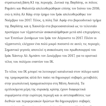
στρατιωτική βάση Κ1 της περιοχής. Δυτικά της Βαγδάτης, οι πόλεις
Ραμάντι και Φαλούτζα απελευθερώθηκαν επίσης τον Ιούνιο του 2016,
ενώ η πόλη Αλ Κάιμ στην έρημο του Ιράκ απελευθερώθηκε τον
Νοέμβριο του 2017. Τέλος, η πόλη Ταλ Αφάρ στο βορειοδυτικό τμήμα
της Βαγδάτης και η Χαουίτζα στα βορειοανατολικά ως το τελευταίο
προπύργιο των τζιχαντιστών ανακαταλήφθηκαν μετά από επιχειρήσεις
των Ένοπλων Δυνάμεων του Ιράκ τον Αύγουστο το 2017. Πλέον οι
τζιχαντιστές ελέγχουν ένα πολύ μικρό ποσοστό σε αυτές τις περιοχές.
Σημαντικό γεγονός αποτελεί η ανακοίνωση του πρωθυπουργού του
Ιράκ Χάιντερ Αλ Αμπάντι τον Δεκέμβριο του 2017, για το οριστικό
τέλος του πολέμου εναντίον του ΙΚ.
Το τέλος του ΙΚ μπορεί να λειτουργεί καταλυτικά στον πόλεμο κατά
της τρομοκρατίας αλλά δεν παύει να δημιουργεί σοβαρές μεταβολές
στην γεωπολιτική πραγματικότητα στη Μέση Ανατολή. Τα
εμπλεκόμενα μέρη της συριακής κρίσης έχουν διαφορετικά
συμφέροντα στην ευρύτερη περιοχή και οι αντιπαραθέσεις των
διεθνών και περιφερειακών δρώντων θα δημιουργήσει σοβαρές