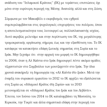
ανάδυση του “Ισλαμικού Kράτους” (ΙΚ) με τεράστιες επιπτώσεις όχι
μόνο στην ευρύτερη περιοχή της Μέσης Ανατολής αλλά και στη Δύση.
Σύμφωνα με τον Μακιαβέλι ο εκφοβισμός του εχθρού
συμπεριλαμβάνεται στις ψυχολογικές επιχειρήσεις του πολέμου, όπου
η αποτελεσματικότητα τους λειτουργεί ως πολλαπλασιαστής ισχύος.
Αυτό ακριβώς μελετάμε και στην περίπτωση του ΙΚ, της μεγαλύτερης
τρομοκρατικής οργάνωσης σήμερα, έως και την εξασθένιση του. Το ΙΚ
κατάφερε να κατακτήσει εδάφη ζωτικής σημασίας στη Συρία και το
Ιράκ. Μην ξεχνάμε ότι στην αρχική του μορφή το ΙΚ δημιουργήθηκε
το 2006, όταν η Αλ Καϊντα στο Ιράκ δημιουργεί πέντε ακόμα ομάδες
τζιχαντιστών στο Συμβούλιο των μουτζαχεντίν στο Ιράκ. Την ίδια
χρονιά ανακήρυξε τη δημιουργία της
«Αλ Καϊντα στο Ιράκ»
. Μετά την
έναρξη του συριακού εμφυλίου το 2012 το ΙΚ αρχίζει να εξαπλώνεται
στη Συρία ως
«Ισλαμικό Κράτος στη Συρία»
και το 2013
μετονομάζεται σε
«Ισλαμικό Κράτος του Ιράκ και του Λεβάντε»
.
Έπειτα, τον Ιούνιο του 2014 το ΙΚ καταλαμβάνει τη Μοσούλη, το
Κιρκούκ, την Τικρίτ και άλλα σημαντικά εδάφη στην περιοχή του