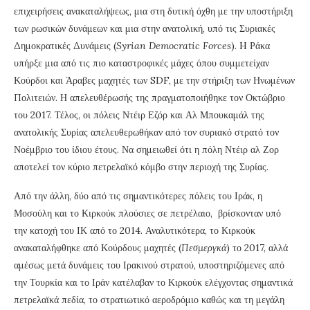
επιχειρήσεις ανακαταλήψεως, μια στη δυτική όχθη με την υποστήριξη
των ρωσικών δυνάμεων και μια στην ανατολική, υπό τις Συριακές
Δημοκρατικές Δυνάμεις (
Syrian
Democratic
Forces
). H Ράκα
υπήρξε μια από τις πιο καταστροφικές μάχες όπου συμμετείχαν
Κούρδοι και Άραβες μαχητές των SDF, με την στήριξη των Ηνωμένων
Πολιτειών. Η απελευθέρωσής της πραγματοποιήθηκε τον Οκτώβριο
του 2017. Τέλος, οι πόλεις Ντέιρ Εζόρ και Αλ Μπουκαμάλ της
ανατολικής Συρίας απελευθερωθήκαν από τον συριακό στρατό τον
Νοέμβριο του ίδιου έτους. Να σημειωθεί ότι η πόλη Ντέιρ αλ Ζορ
αποτελεί τον κύριο πετρελαϊκό κόμβο στην περιοχή της Συρίας.
Από την άλλη, δύο από τις σημαντικότερες πόλεις του Ιράκ, η
Μοσούλη και το Κιρκούκ πλούσιες σε πετρέλαιο, βρίσκονταν υπό
την κατοχή του ΙΚ από το 2014. Αναλυτικότερα, το Κιρκούκ
ανακαταλήφθηκε από Κούρδους μαχητές (
Πεσμεργκά
) το 2017, αλλά
αμέσως μετά δυνάμεις του Ιρακινού στρατού, υποστηριζόμενες από
την Τουρκία και το Ιράν κατέλαβαν το Κιρκούκ ελέγχοντας σημαντικά
πετρελαϊκά πεδία, το στρατιωτικό αεροδρόμιο καθώς και τη μεγάλη