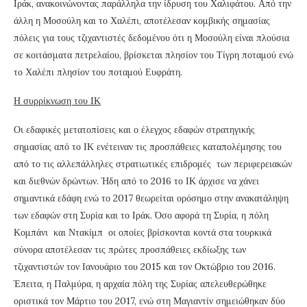
Ιράκ, ανακοινώνοντας παράλληλα την ίδρυση του Χαλιφάτου. Από την
άλλη η Μοσούλη και το Χαλέπι, αποτέλεσαν κομβικής σημασίας
πόλεις για τους τζιχαντιστές δεδομένου ότι η Μοσούλη είναι πλούσια
σε κοιτάσματα πετρελαίου, βρίσκεται πλησίον του Τίγρη ποταμού ενώ
το Χαλέπι πλησίον του ποταμού Ευφράτη.
Η συρρίκνωση του
I
Κ
Οι εδαφικές μετατοπίσεις και ο έλεγχος εδαφών στρατηγικής
σημασίας από το ΙΚ ενέτειναν τις προσπάθειες καταπολέμησης του
από το τις αλλεπάλληλες στρατιωτικές επιδρομές των περιφερειακών
και διεθνών δρώντων. Ήδη από το 2016 το ΙΚ άρχισε να χάνει
σημαντικά εδάφη ενώ το 2017 θεωρείται ορόσημο στην ανακατάληψη
των εδαφών στη Συρία και το Ιράκ. Όσο αφορά τη Συρία, η πόλη
Κομπάνι και Ντακίμπ οι οποίες βρίσκονται κοντά στα τουρκικά
σύνορα αποτέλεσαν τις πρώτες προσπάθειες εκδίωξης των
τζιχαντιστών τον Ιανουάριο του 2015 και τον Οκτώβριο του 2016.
Έπειτα, η Παλμύρα, η αρχαία πόλη της Συρίας απελευθερώθηκε
οριστικά τον Μάρτιο του 2017, ενώ στη Μαγιαντίν σημειώθηκαν δύο