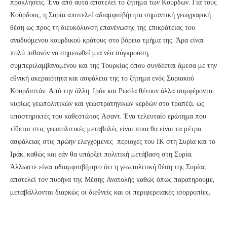
προκλήσεις. Ένα από αυτά αποτελεί το ζήτημα των Κούρδων. Για τους
Κούρδους, η Συρία αποτελεί αδιαμφισβήτητα σημαντική γεωγραφική
θέση ως προς τη διευκόλυνση επανένωσης της επικράτειας του
αναδυόμενου κουρδικού κράτους στο βόρειο τμήμα της. Άρα είναι
πολύ πιθανόν να σημειωθεί μια νέα σύγκρουση,
συμπεριλαμβανομένου και της Τουρκίας όπου συνδέεται άμεσα με την
εθνική ακεραιότητα και ασφάλεια της το ζήτημα ενός Συριακού
Κουρδιστάν. Από την άλλη, Ιράν και Ρωσία θέτουν άλλα συμφέροντα,
κυρίως γεωπολιτικών και γεωστρατηγικών κερδών στο τραπέζι, ως
υποστηρικτές του καθεστώτος Άσαντ. Ένα τελευταίο ερώτημα που
τίθεται στις γεωπολιτικές μεταβολές είναι ποια θα είναι τα μέτρα
ασφάλειας στις πρώην ελεγχόμενες περιοχές του ΙΚ στη Συρία και το
Ιράκ, καθώς και εάν θα υπάρξει πολιτική μετάβαση στη Συρία.
Άλλωστε είναι αδιαμφισβήτητο ότι η γεωπολιτική θέση της Συρίας
αποτελεί τον πυρήνα της Μέσης Ανατολής καθώς όπως παρατηρούμε,
μεταβάλλονται διαρκώς οι διεθνείς και οι περιφερειακές ισορροπίες.