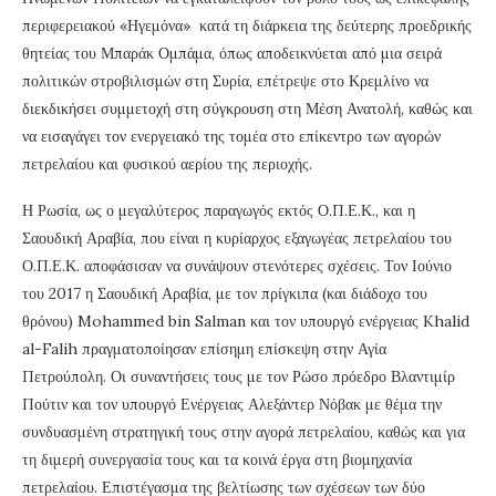
περιφερειακού «Ηγεμόνα» κατά τη διάρκεια της δεύτερης προεδρικής
θητείας του Μπαράκ Ομπάμα, όπως αποδεικνύεται από μια σειρά
πολιτικών στροβιλισμών στη Συρία, επέτρεψε στο Κρεμλίνο να
διεκδικήσει συμμετοχή στη σύγκρουση στη Μέση Ανατολή, καθώς και
να εισαγάγει τον ενεργειακό της τομέα στο επίκεντρο των αγορών
πετρελαίου και φυσικού αερίου της περιοχής.
Η Ρωσία, ως ο μεγαλύτερος παραγωγός εκτός Ο.Π.Ε.Κ., και η
Σαουδική Αραβία, που είναι η κυρίαρχος εξαγωγέας πετρελαίου του
Ο.Π.Ε.Κ. αποφάσισαν να συνάψουν στενότερες σχέσεις. Τον Ιούνιο
του 2017 η Σαουδική Αραβία, με τον πρίγκιπα (και διάδοχο του
θρόνου) Mohammed bin Salman και τον υπουργό ενέργειας Khalid
al-Falih πραγματοποίησαν επίσημη επίσκεψη στην Αγία
Πετρούπολη. Οι συναντήσεις τους με τον Ρώσο πρόεδρο Βλαντιμίρ
Πούτιν και τον υπουργό Ενέργειας Αλεξάντερ Νόβακ με θέμα την
συνδυασμένη στρατηγική τους στην αγορά πετρελαίου, καθώς και για
τη διμερή συνεργασία τους και τα κοινά έργα στη βιομηχανία
πετρελαίου. Επιστέγασμα της βελτίωσης των σχέσεων των δύο