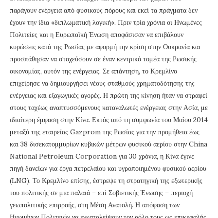
παράγουν ενέργεια από φυσικούς πόρους και εκεί τα πράγματα δεν
έχουν την ίδια «διπλωματική λογική». Πριν τρία χρόνια οι Ηνωμένες
Πολιτείες και η Ευρωπαϊκή Ένωση αποφάσισαν να επιβάλουν
κυρώσεις κατά της Ρωσίας με αφορμή την κρίση στην Ουκρανία και
προσπάθησαν να στοχεύσουν σε έναν κεντρικό τομέα της Ρωσικής
οικονομίας, αυτόν της ενέργειας. Σε απάντηση, το Κρεμλίνο
επιχείρησε να δημιουργήσει νέους σταθμούς χρηματοδότησης της
ενέργειας και εξαγωγικές αγορές. Η πρώτη της κίνηση ήταν να στραφεί
στους ταχέως αναπτυσσόμενους καταναλωτές ενέργειας στην Ασία, με
ιδιαίτερη έμφαση στην Κίνα. Εκτός από τη συμφωνία του Μαΐου 2014
μεταξύ της εταιρείας Gazprom της Ρωσίας για την προμήθεια έως
και 38 δισεκατομμυρίων κυβικών μέτρων φυσικού αερίου στην China
National Petroleum Corporation για 30 χρόνια, η Κίνα έγινε
πηγή δανείων για έργα πετρελαίου και υγροποιημένου φυσικού αερίου
(LNG). Το Κρεμλίνο επίσης, έστρεψε τη στρατηγική της εξωτερικής
του πολιτικής σε μια παλαιά – επί Σοβιετικής Ένωσης – περιοχή
γεωπολιτικής επιρροής, στη Μέση Ανατολή. Η απόφαση των
Ηνωμένων Πολιτειών να εγκαταλείψουν τον ρόλο τους ως επικεφαλής