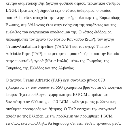
κέντρο διαμετακόμισης (αγωγοί φυσικού αερίου, τερματικοί σταθμοί
LNG). Πρωταρχική σημασία έχει ο νότιος διάδρομος, ο οποίος
αποτελεί μείζον στοιχείο της ενεργειακής πολιτικής της Ευρωπαϊκής
Ένωσης, συμβάλλοντας έτσι στην ενίσχυση της ασφάλειας και της
ευελιξίας του ενεργειακού εφοδιασμού της. Ο νότιος διάδρομος
περιλαμβάνει τον αγωγό του Νοτίου Καυκάσου (SCP), τον αγωγό
Trans-Anatolian Pipeline (TANAP) και τον αγωγό Trans-
Adriatic Pipe (TAP), που μεταφέρει φυσικό αέριο από την Κασπία
στην ευρωπαϊκή αγορά (Νότια Ιταλία) μέσω της Γεωργίας, της
Τουρκίας, της Ελλάδας και της Αλβανίας.
Ο αγωγός Trans Adriatic (TAP) έχει συνολικό μήκος 870
χιλιόμετρα, εκ των οποίων τα 550 χιλιόμετρα βρίσκονται σε ελληνικό
έδαφος. Έχει προβλεφθεί χωρητικότητα 10 BCM ετησίως, με
δυνατότητα αναβάθμισης σε 20 BCM, ανάλογα με τις μελλοντικές
συνθήκες προσφοράς και ζήτησης. Ο TAP ενισχύει την ενεργειακή
ασφάλεια της Ελλάδας με την πρόβλεψη για προμήθειες 1 BCM
ετησίως, ενώ παράλληλα θα δημιουργήσει νέες θέσεις εργασίας μέσω