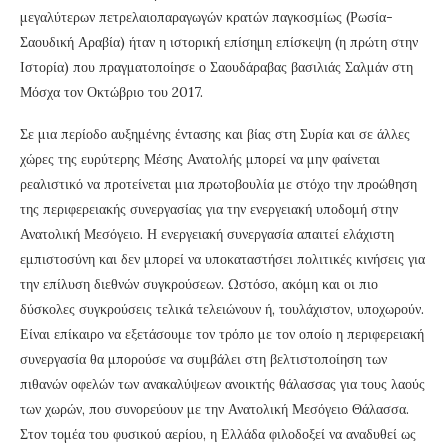
μεγαλύτερων πετρελαιοπαραγωγών κρατών παγκοσμίως (Ρωσία-
Σαουδική Αραβία) ήταν η ιστορική επίσημη επίσκεψη (η πρώτη στην
Ιστορία) που πραγματοποίησε ο Σαουδάραβας βασιλιάς Σαλμάν στη
Μόσχα τον Οκτώβριο του 2017.
Σε μια περίοδο αυξημένης έντασης και βίας στη Συρία και σε άλλες
χώρες της ευρύτερης Μέσης Ανατολής μπορεί να μην φαίνεται
ρεαλιστικό να προτείνεται μια πρωτοβουλία με στόχο την προώθηση
της περιφερειακής συνεργασίας για την ενεργειακή υποδομή στην
Ανατολική Μεσόγειο. Η ενεργειακή συνεργασία απαιτεί ελάχιστη
εμπιστοσύνη και δεν μπορεί να υποκαταστήσει πολιτικές κινήσεις για
την επίλυση διεθνών συγκρούσεων. Ωστόσο, ακόμη και οι πιο
δύσκολες συγκρούσεις τελικά τελειώνουν ή, τουλάχιστον, υποχωρούν.
Είναι επίκαιρο να εξετάσουμε τον τρόπο με τον οποίο η περιφερειακή
συνεργασία θα μπορούσε να συμβάλει στη βελτιστοποίηση των
πιθανών οφελών των ανακαλύψεων ανοικτής θάλασσας για τους λαούς
των χωρών, που συνορεύουν με την Ανατολική Μεσόγειο Θάλασσα.
Στον τομέα του φυσικού αερίου, η Ελλάδα φιλοδοξεί να αναδυθεί ως