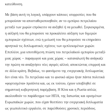
κατεύθυνση.
Με βάση αυτή τη λογική, υπάρχουν κάποιες ισορροπίες που θα
μπορούσαν να αποσταθεροποιηθούν, αν το εμπόριο πετρελαίου
μεταξύ των χωρών επρόκειτο να αυξηθεί ή να μειωθεί. Συγκεκριμένα,
η αύξησή του θα μπορούσε να προκαλέσει αύξηση των διμερών
εμπορικών σχέσεων, ενώ η μείωσή του θα μπορούσε να επηρεάσει
αρνητικά τις διπλωματικές σχέσεις των εμπλεκομένων χωρών.
Επιπλέον, μια υποτιθέμενη πτώση του πετρελαϊκού εμπορίου μεταξύ
μιας χώρας – παραγωγού και μιας χώρας – καταναλωτή θα ανάγκαζε
την πρώτη να αναζητήσει νέες αγορές αλλού, αποκτώντας επιρροή και
σε άλλα κράτη. Βεβαίως, το φαινόμενο της ενεργειακής διπλωματίας
δεν είναι νέο. Το πετρέλαιο και το φυσικό αέριο ήταν πάντα πολιτικά
«φορτισμένα» προϊόντα και, ως εκ τούτου, έχουν υποβληθεί σε
σημαντική κυβερνητική παρέμβαση. Η Κίνα και η Ρωσία απλώς
ακολουθούν το παράδειγμα των ΗΠΑ, της Ιαπωνίας και ορισμένων
Ευρωπαϊκών χωρών, που είχαν θεσπίσει την ενεργειακή διπλωματία
ως γεωπολιτικό εργαλείο, σε παρελθούσες χρονικές περιόδους.