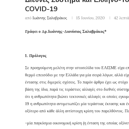
COVID-19
από
Ιωάννης Σαλαβράκος
15 Ιουνίου, 2020
42 λεπτ
Γράφει ο Δρ.Ιωάννης-Διονύσιος Σαλαβράκος*
1. Πρόλογος
Σε προηγούμενη μελέτη στην ιστοσελίδα του ΕΛΙΣΜΕ είχα επ
θερμό επεισόδιο με την Ελλάδα για μία σειρά λόγων, αλλά είχ
έντασης στις διμερείς σχέσεις. Το παρόν άρθρο έχει ως στόχο
βάση της ίδια, παρά τις τεράστιες αλλαγές στο διεθνές σύστ
ότι η ανθρωπότητα βιώνει τεκτονικές αλλαγές οι οποίες εγκ
19 η ανθρωπότητα αντιμετωπίζει μία τεράστιας έκτασης και έ
οξύτερο από κάθε άλλη αντίστοιχη κρίση του παρελθόντος. Πα
-μία παγκόσμια οικονομική κρίση (η ένταση της οποίας οξύν