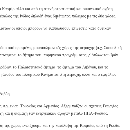
υ Κασμίρ αλλά και από τη στενή στρατιωτική και οικονομική σχέση
έφαλος της Ινδίας δηλαδή ένας διμέτωπος πόλεμος με τις δύο χώρες.
ιστών οι οποίοι μπορούν να εξαπολύσουν επιθέσεις κατά δυτικών
 τόσο από ορισμένες μουσουλμανικές χώρες της περιοχής (π.χ. Σαουηδική
παναφέρει το ζήτημα του πυρηνικού προγράμματος / όπλων του Ιράν.
ράβων, το Παλαιστινιακό ζήτημα το ζήτημα του Λιβάνου, και το
η άνοδος του Ισλαμικού Κινήματος στη περιοχή, αλλά και ο εμφύλιος
Λιβύη.
ις Αρμενίας-Τουρκίας και Αρμενίας-Αζερμπαίζαν, οι σχέσεις Γεωργίας-
οχή και η διαμάχη των ενεργειακών αγωγών μεταξύ ΗΠΑ-Ρωσίας.
ση της χώρας ενώ έχουμε και την κατάλυψη της Κριμαίας από τη Ρωσία.