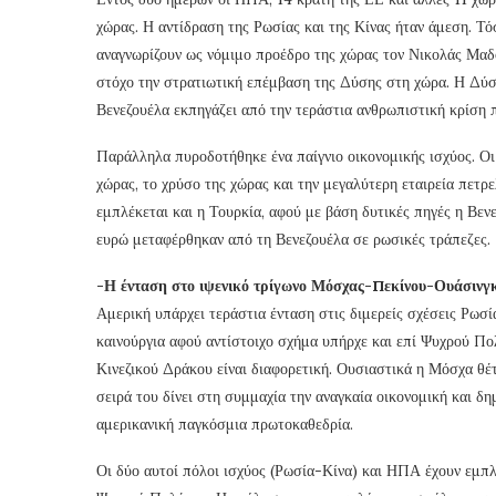
χώρας. Η αντίδραση της Ρωσίας και της Κίνας ήταν άμεση. Τό
αναγνωρίζουν ως νόμιμο προέδρο της χώρας τον Νικολάς Μαδ
στόχο την στρατιωτική επέμβαση της Δύσης στη χώρα. Η Δύση 
Βενεζουέλα εκπηγάζει από την τεράστια ανθρωπιστική κρίση 
Παράλληλα πυροδοτήθηκε ένα παίγνιο οικονομικής ισχύος. Ο
χώρας, το χρύσο της χώρας και την μεγαλύτερη εταιρεία πετ
εμπλέκεται και η Τουρκία, αφού με βάση δυτικές πηγές η Βεν
ευρώ μεταφέρθηκαν από τη Βενεζουέλα σε ρωσικές τράπεζες.
-Η ένταση στο ιψενικό τρίγωνο Μόσχας-Πεκίνου-Ουάσινγ
Αμερική υπάρχει τεράστια ένταση στις διμερείς σχέσεις Ρω
καινούργια αφού αντίστοιχο σχήμα υπήρχε και επί Ψυχρού Π
Κινεζικού Δράκου είναι διαφορετική. Ουσιαστικά η Μόσχα θέτ
σειρά του δίνει στη συμμαχία την αναγκαία οικονομική και δ
αμερικανική παγκόσμια πρωτοκαθεδρία.
Οι δύο αυτοί πόλοι ισχύος (Ρωσία-Κίνα) και ΗΠΑ έχουν εμπλα