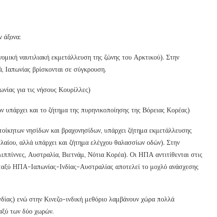
 άξονα:
ονομική ναυτιλιακή εκμετάλλευση της ζώνης του Αρκτικού). Στην
, Ιαπωνίας βρίσκονται σε σύγκρουση.
ωνίας για τις νήσους Κουρίλλες)
ν υπάρχει και το ζήτημα της πυρηνικοποίησης της Βόρειας Κορέας)
κατοίκητων νησίδων και βραχονησίδων, υπάρχει ζήτημα εκμετάλλευσης
αίου, αλλά υπάρχει και ζήτημα ελέγχου θαλασσίων οδών). Στην
ιλιππίννες, Αυστραλία, Βιετνάμ, Νότια Κορέα). Οι ΗΠΑ αντιτίθενται στις
εταξύ ΗΠΑ-Ιαπωνίας-Ινδίας-Αυστραλίας αποτελεί το μοχλό ανάσχεσης
δίας) ενώ στην Κινεζο-ινδική μεθόριο λαμβάνουν χώρα πολλά
αξύ των δύο χωρών.