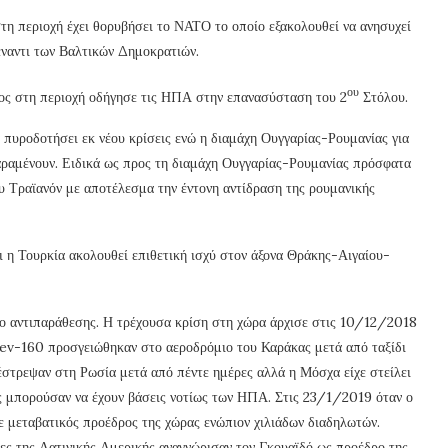
η περιοχή έχει θορυβήσει το ΝΑΤΟ το οποίο εξακολουθεί να ανησυχεί
έναντι των Βαλτικών Δημοκρατιών.
ου
ύος στη περιοχή οδήγησε τις ΗΠΑ στην επανασύσταση του 2
Στόλου.
πυροδοτήσει εκ νέου κρίσεις ενώ η διαμάχη Ουγγαρίας-Ρουμανίας για
αραμένουν. Ειδικά ως προς τη διαμάχη Ουγγαρίας-Ρουμανίας πρόσφατα
υ Τραϊανόν με αποτέλεσμα την έντονη αντίδραση της ρουμανικής
 η Τουρκία ακολουθεί επιθετική ισχύ στον άξονα Θράκης-Αιγαίου-
ίο αντιπαράθεσης. Η τρέχουσα κρίση στη χώρα άρχισε στις 10/12/2018
ev-160 προσγειώθηκαν στο αεροδρόμιο του Καράκας μετά από ταξίδι
στρεψαν στη Ρωσία μετά από πέντε ημέρες αλλά η Μόσχα είχε στείλει
ις μπορούσαν να έχουν βάσεις νοτίως των ΗΠΑ. Στις 23/1/2019 όταν ο
ε μεταβατικός προέδρος της χώρας ενώπιον χιλιάδων διαδηλωτών.
ες της Λατινικής Αμερικής αναγνώρισαν τον Γκουαϊδό ως προέδρο της