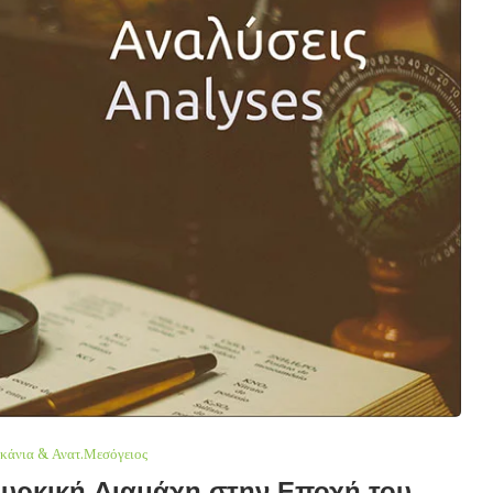
κάνια & Ανατ.Μεσόγειος
ουρκική Διαμάχη στην Εποχή του