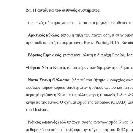
2α. Η αστάθεια του διεθνούς συστήματος
Το διεθνές σύστημα χαρακτηρίζεται από μεγάλη αστάθεια στον
-Αρκτικός κύκλος
, (όπου η τήξη των πάγων οδηγεί στην οικ
προσπάθεια αυτή τα συμφερόντα Κίνας, Ρωσίας, ΗΠΑ, Καναδά
-Βόρειος Ειρηνικός
, (παράμενει άλυτη η διαμάχη Ρωσίας-Ιαπ
-Βόρεια Νότια Κορεά
, (όπου πέραν των διμερών προβλημάτω
-Νότια Σινική Θάλασσα
, (εδώ τίθεται ζήτημα κυριαρχίας α
φυσικών πόρων κυρίως αποθεμάτων φυσικού αερίου και πετρελ
περιοχή ερίζουν η Κίνα με τις άλλες χώρες (Ιαπωνία, Ινδία, Φ
κίνήσεις της Κίνας. Ο σχηματισμός της τετράδας (QUAD) μ
του Πεκίνου.
-Ινδικός ωκεανός
(εδώ υπάρχει σαφής ανταγωνισμός Κίνας-Ιν
μεθοριακά επεισόδια. Τονίζουμε την σύγκρουση του 1962 μετ