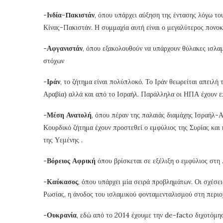
-Ινδία-Πακιστάν
, όπου υπάρχει αύξηση της έντασης λόγω το
Κίνας-Πακιστάν. Η συμμαχία αυτή είναι ο μεγαλύτερος πονοκ
-Αφγανιστάν
, όπου εξακολουθούν να υπάρχουν θύλακες ισλαμ
στόχων
-Ιράν
, το ζήτημα είναι πολύπλοκό. Το Ιράν θεωρείται απειλή
Αραβία) αλλά και από το Ισραήλ. Παράλληλα οι ΗΠΑ έχουν ε
-Μέση Ανατολή
, όπου πέραν της παλαιάς διαμάχης Ισραήλ-Α
Κουρδικό ζήτημα έχουν προστεθεί ο εμφύλιος της Συρίας και 
της Υεμένης .
-Βόρειος Αφρική
όπου βρίσκεται σε εξέλιξη ο εμφύλιος στη 
-Καύκασος
, όπου υπάρχει μία σειρά προβλημάτων. Οι σχέσε
Ρωσίας, η άνοδος του ισλαμικού φονταμενταλισμού στη περι
-Ουκρανία
, εδώ από το 2014 έχουμε την de-facto διχοτόμη