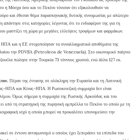
σο η Μόσχα όσο και το Πεκίνο τόνισαν ότι εξακολουθούν να
ούρο και έθεσαν θέμα παρασκηνιακής δυτικής συνομωσίας με απώτερο
απάντησε στις κατηγορίες λέγοντας ότι το ενδιαφέρον της για τη
που μαστίζει τη χώρα με μεγάλες ελλείψεις τροφίμων και φαρμάκων.
ι ΗΠΑ και η ΕΕ στοχοποίησαν τα συναλλαγματικά αποθέματα της
ρελαίου την PDVSA (Petroleos de Venezuela). Στο οικονομικό παίγνιο
εζουέλα πώλησε στην Τουρκία 73 τόννους χρυσού, ενώ άλλα 127 εκ.
κτον.
Πέραν της έντασης σε ολόκληρη την Ευρασία και τη Λατινική
σίας-ΗΠΑ και Κίνας-ΗΠΑ. Η Ρωσοκινεζική συμμαχία δεν είναι
ολέμου. Όμως σήμερα η συμμαχία της Ρωσικής Αρκούδας και του
ει υπό τη στρατηγική της πυρηνική ομπρέλλα το Πεκίνο το οποίο με τη
ημογραφική ισχύ η οποία μπορεί να προκαλέσει υπονομεύσει την
κεί σε έντονο ανταγωνισμό ο οποίος έχει ξεπεράσει τα επίπεδα του