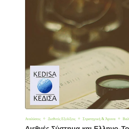
Αναλύσεις
Διεθνείς Εξελίξεις
Στρατηγική & Άμυνα
Βαλ
Διεθνές Σύστημα και Ελληνο-Τ