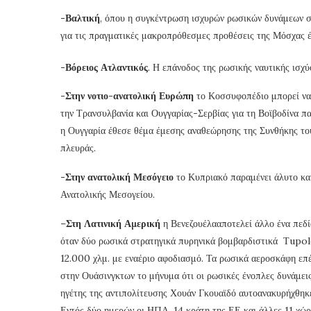
-Βαλτική
, όπου η συγκέντρωση ισχυρών ρωσικών δυνάμεων στ
για τις πραγματικές μακροπρόθεσμες προθέσεις της Μόσχας 
-Βόρειος Ατλαντικός
. Η επάνοδος της ρωσικής ναυτικής ισχ
-Στην νοτιο-ανατολική Ευρώπη
το Κοσσυφοπέδιο μπορεί να 
την Τρανσυλβανία και Ουγγαρίας-Σερβίας για τη Βοϊβοδίνα π
η Ουγγαρία έθεσε θέμα έμεσης αναθεώρησης της Συνθήκης το
πλευράς.
-Στην ανατολική Μεσόγειο
το Κυπριακό παραμένει άλυτο και
Ανατολικής Μεσογείου.
–
Στη Λατινική Αμερική
η Βενεζουέλααποτελεί άλλο ένα πεδ
όταν δύο ρωσικά στρατηγικά πυρηνικά βομβαρδιστικά Τupol
12.000 χλμ. με εναέριο αφοδιασμό. Τα ρωσικά αεροσκάφη επέ
στην Ουάσινγκτων το μήνυμα ότι οι ρωσικές ένοπλες δυνάμε
ηγέτης της αντιπολίτευσης Χουάν Γκουαϊδό αυτοανακυρήχθηκ
Εντός δύο ημερών οι ΗΠΑ, 14 κράτη της ΕΕ και άλλες 11 χώρ