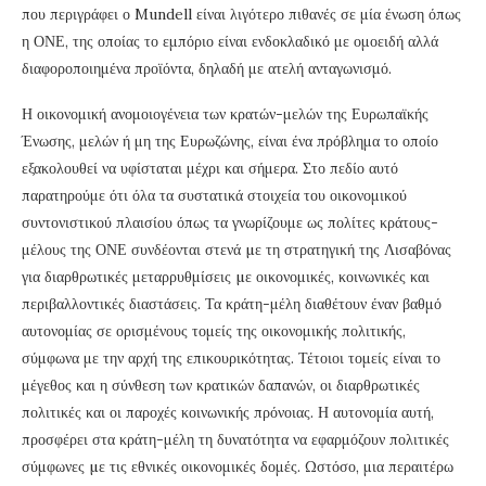
που περιγράφει ο Mundell είναι λιγότερο πιθανές σε μία ένωση όπως
η ΟΝΕ, της οποίας το εμπόριο είναι ενδοκλαδικό με ομοειδή αλλά
διαφοροποιημένα προϊόντα, δηλαδή με ατελή ανταγωνισμό.
Η οικονομική ανομοιογένεια των κρατών-μελών της Ευρωπαϊκής
Ένωσης, μελών ή μη της Ευρωζώνης, είναι ένα πρόβλημα το οποίο
εξακολουθεί να υφίσταται μέχρι και σήμερα. Στο πεδίο αυτό
παρατηρούμε ότι όλα τα συστατικά στοιχεία του οικονομικού
συντονιστικού πλαισίου όπως τα γνωρίζουμε ως πολίτες κράτους-
μέλους της ΟΝΕ συνδέονται στενά µε τη στρατηγική της Λισαβόνας
για διαρθρωτικές μεταρρυθμίσεις µε οικονομικές, κοινωνικές και
περιβαλλοντικές διαστάσεις. Τα κράτη-μέλη διαθέτουν έναν βαθμό
αυτονομίας σε ορισμένους τομείς της οικονομικής πολιτικής,
σύμφωνα με την αρχή της επικουρικότητας. Τέτοιοι τομείς είναι το
μέγεθος και η σύνθεση των κρατικών δαπανών, οι διαρθρωτικές
πολιτικές και οι παροχές κοινωνικής πρόνοιας. Η αυτονομία αυτή,
προσφέρει στα κράτη-μέλη τη δυνατότητα να εφαρμόζουν πολιτικές
σύμφωνες µε τις εθνικές οικονομικές δομές. Ωστόσο, μια περαιτέρω