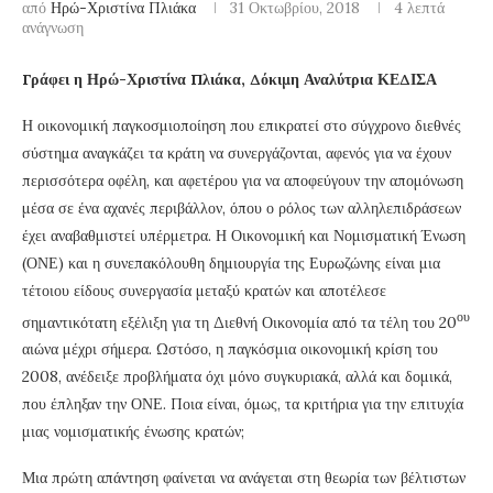
από
Ηρώ-Χριστίνα Πλιάκα
31 Οκτωβρίου, 2018
4 λεπτά
ανάγνωση
Γράφει η Ηρώ-Χριστίνα Πλιάκα, Δόκιμη Αναλύτρια ΚΕΔΙΣΑ
Η οικονομική παγκοσμιοποίηση που επικρατεί στο σύγχρονο διεθνές
σύστημα αναγκάζει τα κράτη να συνεργάζονται, αφενός για να έχουν
περισσότερα οφέλη, και αφετέρου για να αποφεύγουν την απομόνωση
μέσα σε ένα αχανές περιβάλλον, όπου ο ρόλος των αλληλεπιδράσεων
έχει αναβαθμιστεί υπέρμετρα. Η Οικονομική και Νομισματική Ένωση
(ΟΝΕ) και η συνεπακόλουθη δημιουργία της Ευρωζώνης είναι μια
τέτοιου είδους συνεργασία μεταξύ κρατών και αποτέλεσε
ου
σημαντικότατη εξέλιξη για τη Διεθνή Οικονομία από τα τέλη του 20
αιώνα μέχρι σήμερα. Ωστόσο, η παγκόσμια οικονομική κρίση του
2008, ανέδειξε προβλήματα όχι μόνο συγκυριακά, αλλά και δομικά,
που έπληξαν την ΟΝΕ. Ποια είναι, όμως, τα κριτήρια για την επιτυχία
μιας νομισματικής ένωσης κρατών;
Μια πρώτη απάντηση φαίνεται να ανάγεται στη θεωρία των βέλτιστων