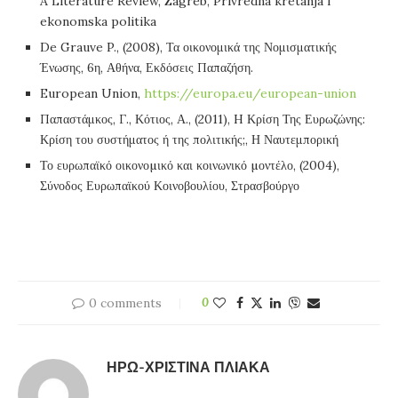
A Literature Review, Zagreb, Privredna kretanja i
ekonomska politika
De Grauve P., (2008), Τα οικονομικά της Νομισματικής
Ένωσης, 6η, Αθήνα, Εκδόσεις Παπαζήση.
European Union,
https://europa.eu/european-union
Παπαστάμκος, Γ., Κότιος, Α., (2011), H Κρίση Της Ευρωζώνης:
Κρίση του συστήματος ή της πολιτικής;, Η Ναυτεμπορική
Το ευρωπαϊκό οικονοµικό και κοινωνικό µοντέλο, (2004),
Σύνοδος Ευρωπαϊκού Κοινοβουλίου, Στρασβούργο
0 comments
0
ΗΡΏ-ΧΡΙΣΤΊΝΑ ΠΛΙΆΚΑ