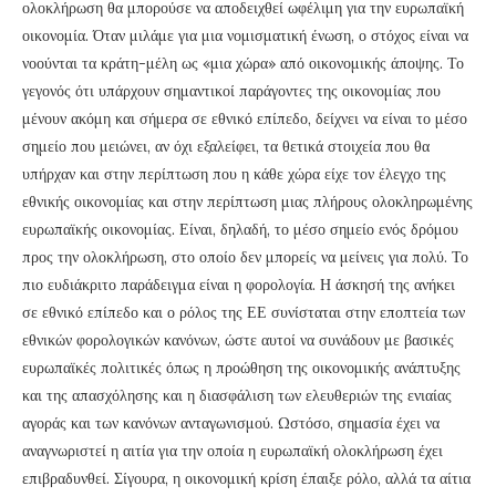
ολοκλήρωση θα μπορούσε να αποδειχθεί ωφέλιμη για την ευρωπαϊκή
οικονομία. Όταν μιλάμε για μια νομισματική ένωση, ο στόχος είναι να
νοούνται τα κράτη-μέλη ως «μια χώρα» από οικονομικής άποψης. Το
γεγονός ότι υπάρχουν σημαντικοί παράγοντες της οικονομίας που
μένουν ακόμη και σήμερα σε εθνικό επίπεδο, δείχνει να είναι το μέσο
σημείο που μειώνει, αν όχι εξαλείφει, τα θετικά στοιχεία που θα
υπήρχαν και στην περίπτωση που η κάθε χώρα είχε τον έλεγχο της
εθνικής οικονομίας και στην περίπτωση μιας πλήρους ολοκληρωμένης
ευρωπαϊκής οικονομίας. Είναι, δηλαδή, το μέσο σημείο ενός δρόμου
προς την ολοκλήρωση, στο οποίο δεν μπορείς να μείνεις για πολύ. Το
πιο ευδιάκριτο παράδειγμα είναι η φορολογία. Η άσκησή της ανήκει
σε εθνικό επίπεδο και ο ρόλος της ΕΕ συνίσταται στην εποπτεία των
εθνικών φορολογικών κανόνων, ώστε αυτοί να συνάδουν με βασικές
ευρωπαϊκές πολιτικές όπως η προώθηση της οικονομικής ανάπτυξης
και της απασχόλησης και η διασφάλιση των ελευθεριών της ενιαίας
αγοράς και των κανόνων ανταγωνισμού. Ωστόσο, σημασία έχει να
αναγνωριστεί η αιτία για την οποία η ευρωπαϊκή ολοκλήρωση έχει
επιβραδυνθεί. Σίγουρα, η οικονομική κρίση έπαιξε ρόλο, αλλά τα αίτια