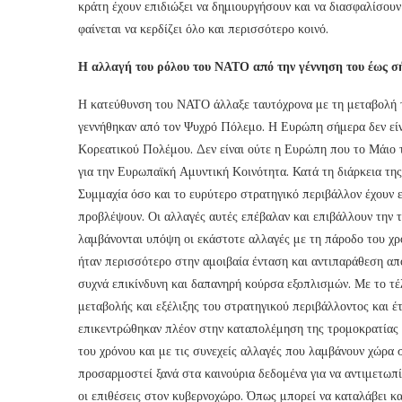
κράτη έχουν επιδιώξει να δημιουργήσουν και να διασφαλίσου
φαίνεται να κερδίζει όλο και περισσότερο κοινό.
Η αλλαγή του ρόλου του ΝΑΤΟ από την γέννηση του έως σ
Η κατεύθυνση του ΝΑΤΟ άλλαξε ταυτόχρονα με τη μεταβολή τ
γεννήθηκαν από τον Ψυχρό Πόλεμο. Η Ευρώπη σήμερα δεν είνα
Κορεατικού Πολέμου. Δεν είναι ούτε η Ευρώπη που το Μάιο τ
για την Ευρωπαϊκή Αμυντική Κοινότητα. Κατά τη διάρκεια τη
Συμμαχία όσο και το ευρύτερο στρατηγικό περιβάλλον έχουν ε
προβλέψουν. Οι αλλαγές αυτές επέβαλαν και επιβάλλουν την
λαμβάνονται υπόψη οι εκάστοτε αλλαγές με τη πάροδο του χρ
ήταν περισσότερο στην αμοιβαία ένταση και αντιπαράθεση από
συχνά επικίνδυνη και δαπανηρή κούρσα εξοπλισμών. Με το τ
μεταβολής και εξέλιξης του στρατηγικού περιβάλλοντος και έ
επικεντρώθηκαν πλέον στην καταπολέμηση της τρομοκρατίας
του χρόνου και με τις συνεχείς αλλαγές που λαμβάνουν χώρα 
προσαρμοστεί ξανά στα καινούρια δεδομένα για να αντιμετωπίσ
οι επιθέσεις στον κυβερνοχώρο. Όπως μπορεί να καταλάβει κα