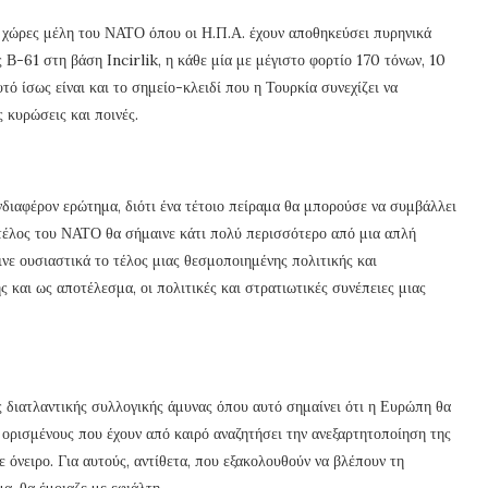
τε χώρες μέλη του ΝΑΤΟ όπου οι Η.Π.Α. έχουν αποθηκεύσει πυρηνικά
 Β-61 στη βάση Incirlik, η κάθε μία με μέγιστο φορτίο 170 τόνων, 10
ό ίσως είναι και το σημείο-κλειδί που η Τουρκία συνεχίζει να
 κυρώσεις και ποινές.
νδιαφέρον ερώτημα, διότι ένα τέτοιο πείραμα θα μπορούσε να συμβάλλει
 τέλος του ΝΑΤΟ θα σήμαινε κάτι πολύ περισσότερο από μια απλή
νε ουσιαστικά το τέλος μιας θεσμοποιημένης πολιτικής και
και ως αποτέλεσμα, οι πολιτικές και στρατιωτικές συνέπειες μιας
ς διατλαντικής συλλογικής άμυνας όπου αυτό σημαίνει ότι η Ευρώπη θα
α ορισμένους που έχουν από καιρό αναζητήσει την ανεξαρτητοποίηση της
 όνειρο. Για αυτούς, αντίθετα, που εξακολουθούν να βλέπουν τη
α, θα έμοιαζε με εφιάλτη.