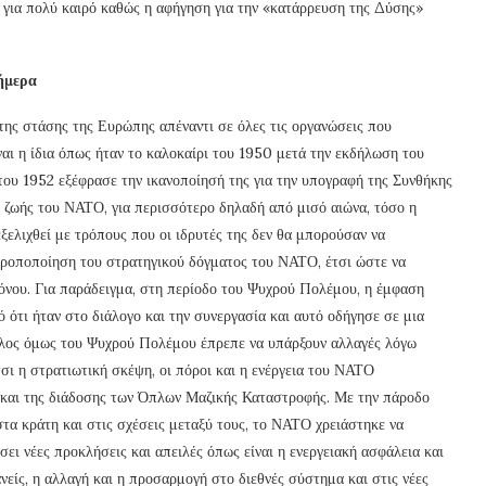
ν για πολύ καιρό καθώς η αφήγηση για την «κατάρρευση της Δύσης»
ήμερα
ης στάσης της Ευρώπης απέναντι σε όλες τις οργανώσεις που
ι η ίδια όπως ήταν το καλοκαίρι του 1950 μετά την εκδήλωση του
ου 1952 εξέφρασε την ικανοποίησή της για την υπογραφή της Συνθήκης
ς ζωής του ΝΑΤΟ, για περισσότερο δηλαδή από μισό αιώνα, τόσο η
ξελιχθεί με τρόπους που οι ιδρυτές της δεν θα μπορούσαν να
 τροποποίηση του στρατηγικού δόγματος του ΝΑΤΟ, έτσι ώστε να
όνου. Για παράδειγμα, στη περίοδο του Ψυχρού Πολέμου, η έμφαση
 ότι ήταν στο διάλογο και την συνεργασία και αυτό οδήγησε σε μια
έλος όμως του Ψυχρού Πολέμου έπρεπε να υπάρξουν αλλαγές λόγω
τσι η στρατιωτική σκέψη, οι πόροι και η ενέργεια του ΝΑΤΟ
 και της διάδοσης των Όπλων Μαζικής Καταστροφής. Με την πάροδο
στα κράτη και στις σχέσεις μεταξύ τους, το ΝΑΤΟ χρειάστηκε να
ει νέες προκλήσεις και απειλές όπως είναι η ενεργειακή ασφάλεια και
νείς, η αλλαγή και η προσαρμογή στο διεθνές σύστημα και στις νέες