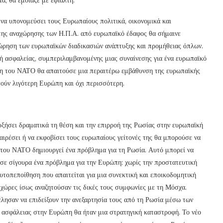
να υπονομεύσει τους Ευρωπαίους πολιτικά, οικονομικά και
 της αναχώρησης των Η.Π.Α. από ευρωπαϊκό έδαφος θα σήμαινε
θεώρηση των ευρωπαϊκών διαδικασιών ανάπτυξης και προμήθειας όπλων.
ή ασφαλείας, συμπεριλαμβανομένης μιας συναίνεσης για ένα ευρωπαϊκό
ση του ΝΑΤΟ θα απαιτούσε μια περαιτέρω εμβάθυνση της ευρωπαϊκής
ούν λιγότερη Ευρώπη και όχι περισσότερη.
υξήσει δραματικά τη θέση και την επιρροή της Ρωσίας στην ευρωπαϊκή
ιαιρέσει ή να εκφοβίσει τους ευρωπαίους γείτονές της θα μπορούσε να
η του ΝΑΤΟ δημιουργεί ένα πρόβλημα για τη Ρωσία. Αυτό μπορεί να
ύσε σίγουρα ένα πρόβλημα για την Ευρώπη: χωρίς την προστατευτική
τοπεποίθηση που απαιτείται για μια συνεκτική και εποικοδομητική
χώρες ίσως αναζητούσαν τις δικές τους συμφωνίες με τη Μόσχα.
έλησαν να επιδείξουν την ανεξαρτησία τους από τη Ρωσία μέσω των
 ασφάλειας στην Ευρώπη θα ήταν μια στρατηγική καταστροφή. Το νέο