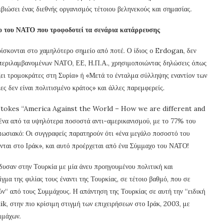
πιβιώσει ένας διεθνής οργανισμός τέτοιου βεληνεκούς και σημασίας.
ο του ΝΑΤΟ που τροφοδοτεί τα σενάρια κατάρρευσης
ίσκονται στο χαμηλότερο σημείο από ποτέ. Ο ίδιος ο Erdogan, δεν
μπεριλαμβανομένων ΝΑΤΟ, ΕΕ, Η.Π.Α., χρησιμοποιώντας δηλώσεις όπως
ει τρομοκράτες στη Συρία» ή «Μετά το ένταλμα σύλληψης εναντίον των
ες δεν είναι πολιτισμένο κράτος» και άλλες παρεμφερείς.
Stokes “America Against the World – How we are different and
ένα από τα υψηλότερα ποσοστά αντι-αμερικανισμού, με το 77% του
πωσιακό: Οι συγγραφείς παρατηρούν ότι «ένα μεγάλο ποσοστό του
νται στο Ιράκ», και αυτό προέρχεται από ένα Σύμμαχο του ΝΑΤΟ!
νδυσαν στην Τουρκία με μία άνευ προηγουμένου πολιτική και
γμα της φιλίας τους έναντι της Τουρκίας, σε τέτοιο βαθμό, που σε
ύν“ από τους Συμμάχους. Η απάντηση της Τουρκίας σε αυτή την “ειδική
lik, στην πιο κρίσιμη στιγμή των επιχειρήσεων στο Ιράκ, 2003, με
μμάχων.