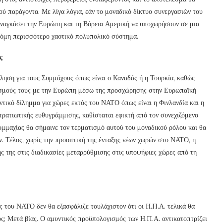
 παράγοντα. Με λίγα λόγια, εάν το μοναδικό δίκτυο συνεργασιών του
αναγκάσει την Ευρώπη και τη Βόρεια Αμερική να υποχωρήσουν σε μια
κόμη περισσότερο χαοτικό πολυπολικό σύστημα.
ς
ληση για τους Συμμάχους όπως είναι ο Καναδάς ή η Τουρκία, καθώς
δεσμούς τους με την Ευρώπη μέσω της προσχώρησης στην Ευρωπαϊκή
τικό δίλημμα για χώρες εκτός του ΝΑΤΟ όπως είναι η Φινλανδία και η
τρατιωτικής ευθυγράμμισης, καθίσταται εφικτή από τον συνεχιζόμενο
υμμαχίας θα σήμαινε τον τερματισμό αυτού του μοναδικού ρόλου και θα
. Τέλος, χωρίς την προοπτική της ένταξης νέων χωρών στο ΝΑΤΟ, η
ς της στις διαδικασίες μεταρρύθμισης στις υποψήφιες χώρες από τη
ος του ΝΑΤΟ δεν θα εξασφάλιζε τουλάχιστον ότι οι Η.Π.Α. τελικά θα
ος; Μετά βίας. Ο αμυντικός προϋπολογισμός των Η.Π.Α. αντικατοπτρίζει