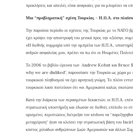
προκλήσεις και απειλές είναι αναγκαίες για να μπορέσει να ε
Μια “προβληματική” σχέση Τουρκίας – Η.Π.Α. στο πλαίσι
Την παρούσα περίοδο οι σχέσεις της Τουρκίας με το ΝΑΤΟ βρ
έχει κρύψει την αποστροφή του γενικά προς την «Δύση», συ
«Η διεθνής συμμαχία υπό την ομπρέλα των Η.Π.Α., υποστηρίζ
ανδρών ασφαλείας μου, πρέπει να πω ότι οι Ηνωμένες Πολιτεί
Το 2006 το βιβλίο-έρευνα των Andrew Kohut και Bruce 
why we are disliked”, παρουσίασε την Τουρκία ως χώρα με 
τουρκικού πληθυσμού να έχει αρνητική γνώμη. Το πλέον εντυ
τουρκικού λαού πιστεύουν ότι «οι Αμερικανοί καλώς σκοτώνο
Κατά την διάρκεια των περασμένων δεκαετιών, οι Η.Π.Α. επέ
στρατιωτική υποστήριξη και έδωσαν σε διεθνές επίπεδο το στί
ορισμένες περιπτώσεις διέτρεξαν τον κίνδυνο να “παρεξηγηθο
μεταχείριση“ ήταν να κλείσει την στρατιωτική βάση του Incir
κόστος χιλιάδων ανθρώπινων ζωών Αμερικανών και άλλων Συ