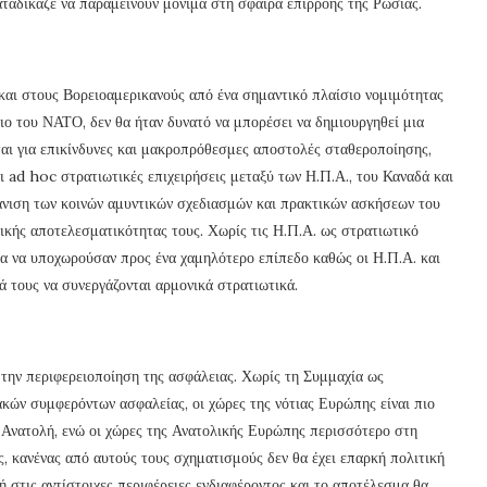
αταδίκαζε να παραμείνουν μόνιμα στη σφαίρα επιρροής της Ρωσίας.
και στους Βορειοαμερικανούς από ένα σημαντικό πλαίσιο νομιμότητας
ιο του ΝΑΤΟ, δεν θα ήταν δυνατό να μπορέσει να δημιουργηθεί μια
ται για επικίνδυνες και μακροπρόθεσμες αποστολές σταθεροποίησης,
ι ad hoc στρατιωτικές επιχειρήσεις μεταξύ των Η.Π.Α., του Καναδά και
άνιση των κοινών αμυντικών σχεδιασμών και πρακτικών ασκήσεων του
κής αποτελεσματικότητας τους. Χωρίς τις Η.Π.Α. ως στρατιωτικό
α να υποχωρούσαν προς ένα χαμηλότερο επίπεδο καθώς οι Η.Π.Α. και
ά τους να συνεργάζονται αρμονικά στρατιωτικά.
την περιφερειοποίηση της ασφάλειας. Χωρίς τη Συμμαχία ως
ακών συμφερόντων ασφαλείας, οι χώρες της νότιας Ευρώπης είναι πιο
 Ανατολή, ενώ οι χώρες της Ανατολικής Ευρώπης περισσότερο στη
, κανένας από αυτούς τους σχηματισμούς δεν θα έχει επαρκή πολιτική
ή στις αντίστοιχες περιφέρειες ενδιαφέροντος και το αποτέλεσμα θα