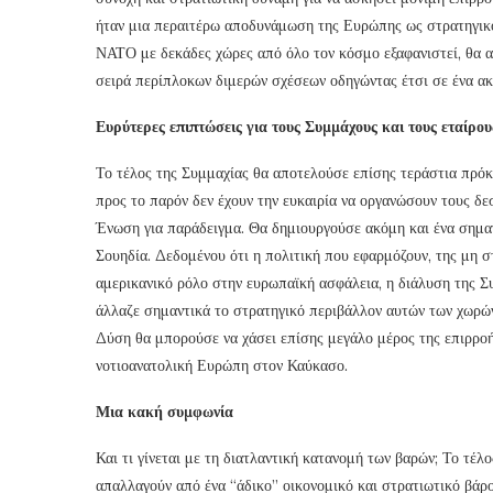
ήταν μια περαιτέρω αποδυνάμωση της Ευρώπης ως στρατηγικού
ΝΑΤΟ με δεκάδες χώρες από όλο τον κόσμο εξαφανιστεί, θα 
σειρά περίπλοκων διμερών σχέσεων οδηγώντας έτσι σε ένα α
Ευρύτερες επιπτώσεις για τους Συμμάχους και τους εταίρου
Το τέλος της Συμμαχίας θα αποτελούσε επίσης τεράστια πρόκ
προς το παρόν δεν έχουν την ευκαιρία να οργανώσουν τους 
Ένωση για παράδειγμα. Θα δημιουργούσε ακόμη και ένα σημαν
Σουηδία. Δεδομένου ότι η πολιτική που εφαρμόζουν, της μη σ
αμερικανικό ρόλο στην ευρωπαϊκή ασφάλεια, η διάλυση της Σ
άλλαζε σημαντικά το στρατηγικό περιβάλλον αυτών των χωρών
Δύση θα μπορούσε να χάσει επίσης μεγάλο μέρος της επιρροή
νοτιοανατολική Ευρώπη στον Καύκασο.
Μια κακή συμφωνία
Και τι γίνεται με τη διατλαντική κατανομή των βαρών; Το τέλ
απαλλαγούν από ένα “άδικο” οικονομικό και στρατιωτικό βάρ