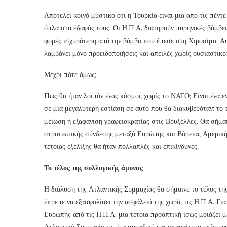
Αποτελεί κοινό μυστικό ότι η Τουρκία είναι μια από τις πέν
όπλα στο έδαφός τους. Οι Η.Π.Α. διατηρούν πυρηνικές βόμβες
φορές ισχυρότερη από την βόμβα που έπεσε στη Χιροσίμα. Αυτ
λαμβάνει μόνο προειδοποιήσεις και απειλές χωρίς ουσιαστικές
Μέχρι πότε όμως;
Πως θα ήταν λοιπόν ένας κόσμος χωρίς το ΝΑΤΟ; Είναι ένα ε
σε μια μεγαλύτερη εστίαση σε αυτό που θα διακυβευόταν: το
μείωση ή εξαφάνιση γραφειοκρατίας στις Βρυξέλλες. Θα σήμαι
στρατιωτικής σύνδεσης μεταξύ Ευρώπης και Βόρειας Αμερικής 
τέτοιας εξέλιξης θα ήταν πολλαπλές και επικίνδυνες.
Το τέλος της συλλογικής άμυνας
Η διάλυση της Ατλαντικής Συμμαχίας θα σήμαινε το τέλος τη
έπρεπε να εξασφαλίσει την ασφάλειά της χωρίς τις Η.Π.Α. Γι
Ευρώπης από τις Η.Π.Α, μια τέτοια προοπτική ίσως μοιάζει με
Ατλαντική Συμμαχία ως ένα μοναδικό και απαραίτητο επίτευγμ