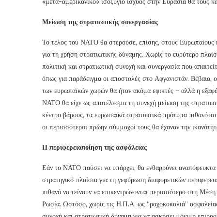
«μετα-αμερικανικό» ισοζύγιο ισχύος στην Ευρασία θα τους κ
Μείωση της στρατιωτικής συνεργασίας
Το τέλος του ΝΑΤΟ θα στερούσε, επίσης, στους Ευρωπαίους 
για τη χρήση στρατιωτικής δύναμης. Χωρίς το ευρύτερο πλαίσ
πολιτική και στρατιωτική συνοχή και συνεργασία που απαιτεί
όπως για παράδειγμα οι αποστολές στο Αφγανιστάν. Βέβαια, ο
των ευρωπαϊκών χωρών θα ήταν ακόμα εφικτές – αλλά η εξαφ
ΝΑΤΟ θα είχε ως αποτέλεσμα τη συνεχή μείωση της στρατιωτι
κέντρο βάρους, τα ευρωπαϊκά στρατιωτικά πρότυπα πιθανότατ
οι περισσότεροι πρώην σύμμαχοί τους θα έχαναν την ικανότητ
Η περιφερειοποίηση της ασφάλειας
Εάν το ΝΑΤΟ παύσει να υπάρχει, θα ενθαρρύνει αναπόφευκτα 
στρατηγικό πλαίσιο για τη γεφύρωση διαφορετικών περιφερει
πιθανό να τείνουν να επικεντρώνονται περισσότερο στη Μέση
Ρωσία. Ωστόσο, χωρίς τις Η.Π.Α. ως “ραχοκοκαλιά” ασφαλείας
συνοχή και στρατιωτική δύναμη για να ασκήσει μόνιμη επιρρο