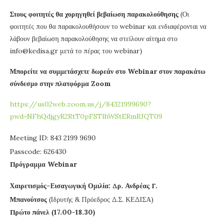
Στους φοιτητές θα χορηγηθεί βεβαίωση παρακολούθησης
(Οι
φοιτητές που θα παρακολουθήσουν το webinar και ενδιαφέρονται να
λάβουν βεβαίωση παρακολούθησης να στείλουν αίτημα στο
info@kedisa.gr μετά το πέρας του webinar)
Μπορείτε να συμμετάσχετε δωρεάν στο Webinar στον παρακάτω
σύνδεσμο στην πλατφόρμα Zoom
https://us02web.zoom.us/j/84321999690?
pwd=NFhQdjgyR2RtT0pFSTlhWStERmRJQT09
Meeting ID: 843 2199 9690
Passcode: 626430
Πρόγραμμα Webinar
Χαιρετισμός–Εισαγωγική Ομιλία: Δρ. Ανδρέας Γ.
Μπανούτσος
(Ιδρυτής & Πρόεδρος Δ.Σ. ΚΕΔΙΣΑ)
Πρώτο πάνελ (17.00-18.30)