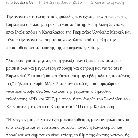
από
Kedisa.gr
14 Δεκεμβρίου, 2015
2 λεπτά ανάγνωση
Την ανάγκη αποτελεσματικής φύλαξης των εξωτερικών συνόρων της
Ευρωπαϊκής Ένωσης, προκειμένου να διατηρηθεί η Ζώνη Σένγκεν,
επανέλαβε απόψε η Καγκελάριος της Γερμανίας ‘Αvγkελα Μέρκελ και
τόνισε την ανάγκη να συμμετάσχουν όλα τα κράτη-μέλη στην
προσπάθεια αντιμετώπισης της προσφυγικής κρίσης.
“Χαίρομαι για το γεγονός ότι η φύλαξη των εξωτερικών συνόρων
βρίσκει όλο και μεγαλύτερη αποδοχή και στήριξη και για το ότι η
Ευρωπαϊκή Επιτροπή θα καταθέσει αυτή την εβδομάδα τις προτάσεις
της”, δήλωσε η κυρία Μέρκελ σε συνεντεύξεις που παραχώρησε
νωρίτερα απόψε στα δύο κανάλια της γερμανικής δημόσιας
τηλεόρασης ARD και ZDF, με αφορμή την έναρξη του Συνεδρίου του
Χριστιανοδημοκρατικού Κόμματος (CDU) στην Καρλσρούη.
“Η Σένγκεν μπορεί να αντέξει μακροπρόθεσμα, μόνο αν φυλάσσονται
αποτελεσματικά τα εξωτερικά σύνορα”, τόνισε η Καγκελάριος και
πρόσθεσε ότι σημαντικό είναι επίσης το θέμα της δίκαιης κατανομής