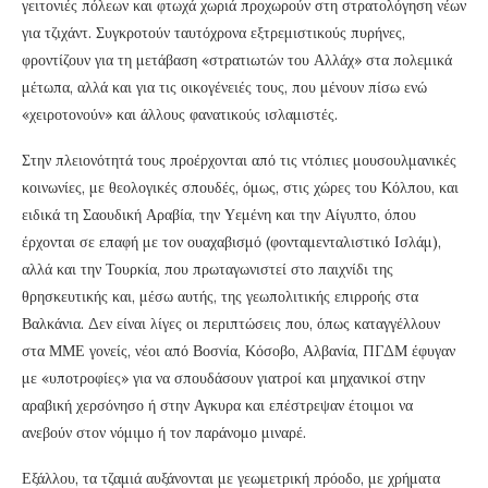
γειτονιές πόλεων και φτωχά χωριά προχωρούν στη στρατολόγηση νέων
για τζιχάντ. Συγκροτούν ταυτόχρονα εξτρεμιστικούς πυρήνες,
φροντίζουν για τη μετάβαση «στρατιωτών του Αλλάχ» στα πολεμικά
μέτωπα, αλλά και για τις οικογένειές τους, που μένουν πίσω ενώ
«χειροτονούν» και άλλους φανατικούς ισλαμιστές.
Στην πλειονότητά τους προέρχονται από τις ντόπιες μουσουλμανικές
κοινωνίες, με θεολογικές σπουδές, όμως, στις χώρες του Κόλπου, και
ειδικά τη Σαουδική Αραβία, την Υεμένη και την Αίγυπτο, όπου
έρχονται σε επαφή με τον ουαχαβισμό (φονταμενταλιστικό Ισλάμ),
αλλά και την Τουρκία, που πρωταγωνιστεί στο παιχνίδι της
θρησκευτικής και, μέσω αυτής, της γεωπολιτικής επιρροής στα
Βαλκάνια. Δεν είναι λίγες οι περιπτώσεις που, όπως καταγγέλλουν
στα ΜΜΕ γονείς, νέοι από Βοσνία, Κόσοβο, Αλβανία, ΠΓΔΜ έφυγαν
με «υποτροφίες» για να σπουδάσουν γιατροί και μηχανικοί στην
αραβική χερσόνησο ή στην Αγκυρα και επέστρεψαν έτοιμοι να
ανεβούν στον νόμιμο ή τον παράνομο μιναρέ.
Εξάλλου, τα τζαμιά αυξάνονται με γεωμετρική πρόοδο, με χρήματα