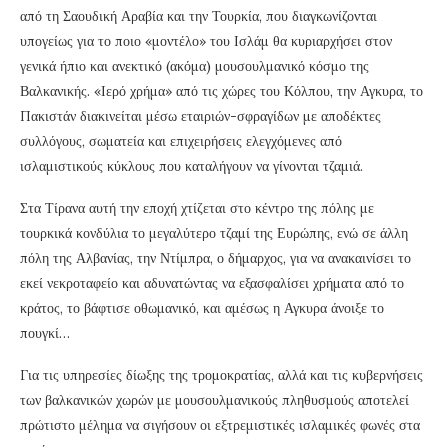
από τη Σαουδική Αραβία και την Τουρκία, που διαγκωνίζονται
υπογείως για το ποιο «μοντέλο» του Ισλάμ θα κυριαρχήσει στον
γενικά ήπιο και ανεκτικό (ακόμα) μουσουλμανικό κόσμο της
Βαλκανικής. «Ιερό χρήμα» από τις χώρες του Κόλπου, την Αγκυρα, το
Πακιστάν διακινείται μέσω εταιριών-σφραγίδων με αποδέκτες
συλλόγους, σωματεία και επιχειρήσεις ελεγχόμενες από
ισλαμιστικούς κύκλους που καταλήγουν να γίνονται τζαμιά.
Στα Τίρανα αυτή την εποχή χτίζεται στο κέντρο της πόλης με
τουρκικά κονδύλια το μεγαλύτερο τζαμί της Ευρώπης, ενώ σε άλλη
πόλη της Αλβανίας, την Ντίμπρα, ο δήμαρχος, για να ανακαινίσει το
εκεί νεκροταφείο και αδυνατώντας να εξασφαλίσει χρήματα από το
κράτος, το βάφτισε οθωμανικό, και αμέσως η Αγκυρα άνοιξε το
πουγκί…
Για τις υπηρεσίες δίωξης της τρομοκρατίας, αλλά και τις κυβερνήσεις
των βαλκανικών χωρών με μουσουλμανικούς πληθυσμούς αποτελεί
πρώτιστο μέλημα να σιγήσουν οι εξτρεμιστικές ισλαμικές φωνές στα