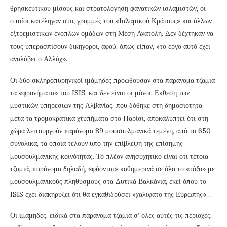
θρησκευτικού μίσους και στρατολόγηση φανατικών ισλαμιστών, οι
οποίοι κατέληγαν στις γραμμές του «Ισλαμικού Κράτους» και άλλων
εξτρεμιστικών ένοπλων ομάδων στη Μέση Ανατολή. Δεν δέχτηκαν να
τους υπερασπίσουν δικηγόροι, αφού, όπως είπαν, «το έργο αυτό έχει
αναλάβει ο Αλλάχ».
Οι δύο σκληροπυρηνικοί ιμάμηδες προωθούσαν στα παράνομα τζαμιά
τα «φρονήματα» του ISIS, και δεν είναι οι μόνοι. Εκθεση των
μυστικών υπηρεσιών της Αλβανίας, που δόθηκε στη δημοσιότητα
μετά τα τρομοκρατικά χτυπήματα στο Παρίσι, αποκαλύπτει ότι στη
χώρα λειτουργούν παράνομα 89 μουσουλμανικά τεμένη, από τα 650
συνολικά, τα οποία τελούν υπό την επίβλεψη της επίσημης
μουσουλμανικής κοινότητας. Το πλέον ανησυχητικό είναι ότι τέτοια
τζαμιά, παράνομα δηλαδή, «φύονται» καθημερινά σε όλο το «τόξο» με
μουσουλμανικούς πληθυσμούς στα Δυτικά Βαλκάνια, εκεί όπου το
ISIS έχει διακηρύξει ότι θα εγκαθιδρύσει «χαλιφάτο της Ευρώπης»…
Οι ιμάμηδες, ειδικά στα παράνομα τζαμιά σ’ όλες αυτές τις περιοχές,