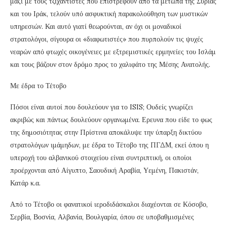
μαζί με τους τζιχαντιστές που επιστρέφουν από τα μέτωπα της Συρίας
και του Ιράκ, τελούν υπό ασφυκτική παρακολούθηση των μυστικών
υπηρεσιών. Και αυτό γιατί θεωρούνται, αν όχι οι μοναδικοί
στρατολόγοι, σίγουρα οι «διαφωτιστές» που πυρπολούν τις ψυχές
νεαρών από φτωχές οικογένειες με εξτρεμιστικές ερμηνείες του Ισλάμ
και τους βάζουν στον δρόμο προς το χαλιφάτο της Μέσης Ανατολής.
Με έδρα το Τέτοβο
Πόσοι είναι αυτοί που δουλεύουν για το ISIS; Ουδείς γνωρίζει
ακριβώς και πάντως δουλεύουν οργανωμένα. Ερευνα που είδε το φως
της δημοσιότητας στην Πρίστινα αποκάλυψε την ύπαρξη δικτύου
στρατολόγων ιμάμηδων, με έδρα το Τέτοβο της ΠΓΔΜ, εκεί όπου η
υπεροχή του αλβανικού στοιχείου είναι συντριπτική, οι οποίοι
προέρχονται από Αίγυπτο, Σαουδική Αραβία, Υεμένη, Πακιστάν,
Κατάρ κ.α.
Από το Τέτοβο οι φανατικοί ιεροδιδάσκαλοι διαχέονται σε Κόσοβο,
Σερβία, Βοσνία, Αλβανία, Βουλγαρία, όπου σε υποβαθμισμένες