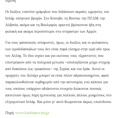
τεμένη.
Οι διώξεις εναντίον ιμάμηδων που διδάσκουν ακραίες ερμηνείες του
Ισλάμ «πέφτουν βροχή». Στο Κόσοβο, τη Βοσνία, την ΠΓΔΜ, την
Αλβανία, ακόμα και τη Βουλγαρία, αρκετοί βρίσκονται ήδη στη
φυλακή και ακόμα περισσότεροι στο στόχαστρο των Αρχών.
Για τους φανατικούς ισλαμιστές, όμως, οι διώξεις και οι φυλακίσεις
των ιεροδιδασκάλων τους δεν είναι παρά εύσημα στην ιερά οδό προς
τον Αλλάχ. Το ίδιο ισχύει και για εκείνους τους τζιχαντιστές που
επιστρέφουν από τα πολεμικά μέτωπα –υπολογίζονται μέχρι στιγμής
από διακόσιοι έως τριακόσιοι– της Συρίας και του Ιράκ. Αυτοί οι
«μαχητές του Αλλάχ» μπορεί να είναι πλέον αδρανοποιημένοι, αφού
παρακολουθούνται νυχθημερόν από την αστυνομία, ενώ κάποιοι για
τους οποίους υπάρχουν αδιάσειστα στοιχεία διώκονται ποινικά,
αποτελούν όμως πηγή έμπνευσης για πολλούς άλλους μυημένους στο
εξτρεμιστικό Ισλάμ. Και μόνο γι’ αυτό θεωρούνται άκρως επικίνδυνοι.
Πηγή:
www.kathimerini.gr