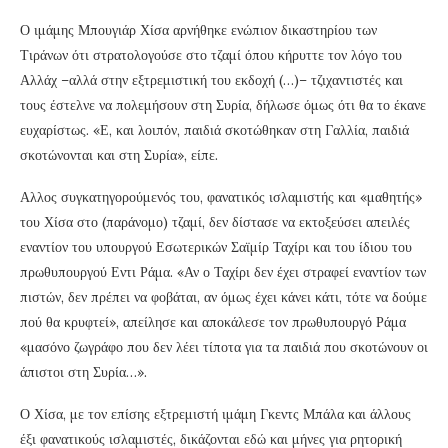
Ο ιμάμης Μπουγιάρ Χίσα αρνήθηκε ενώπιον δικαστηρίου των
Τιράνων ότι στρατολογούσε στο τζαμί όπου κήρυττε τον λόγο του
Αλλάχ –αλλά στην εξτρεμιστική του εκδοχή (…)– τζιχαντιστές και
τους έστελνε να πολεμήσουν στη Συρία, δήλωσε όμως ότι θα το έκανε
ευχαρίστως. «Ε, και λοιπόν, παιδιά σκοτώθηκαν στη Γαλλία, παιδιά
σκοτώνονται και στη Συρία», είπε.
Αλλος συγκατηγορούμενός του, φανατικός ισλαμιστής και «μαθητής»
του Χίσα στο (παράνομο) τζαμί, δεν δίστασε να εκτοξεύσει απειλές
εναντίον του υπουργού Εσωτερικών Σαϊμίρ Ταχίρι και του ίδιου του
πρωθυπουργού Εντι Ράμα. «Αν ο Ταχίρι δεν έχει στραφεί εναντίον των
πιστών, δεν πρέπει να φοβάται, αν όμως έχει κάνει κάτι, τότε να δούμε
πού θα κρυφτεί», απείλησε και αποκάλεσε τον πρωθυπουργό Ράμα
«μασόνο ζωγράφο που δεν λέει τίποτα για τα παιδιά που σκοτώνουν οι
άπιστοι στη Συρία…».
Ο Χίσα, με τον επίσης εξτρεμιστή ιμάμη Γκεντς Μπάλα και άλλους
έξι φανατικούς ισλαμιστές, δικάζονται εδώ και μήνες για ρητορική