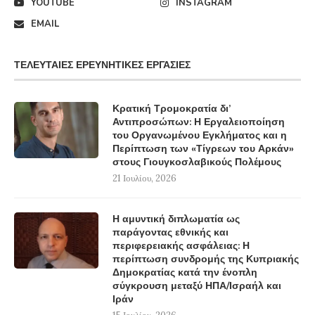
YOUTUBE
INSTAGRAM
EMAIL
ΤΕΛΕΥΤΑΊΕΣ ΕΡΕΥΝΗΤΙΚΈΣ ΕΡΓΑΣΊΕΣ
Κρατική Τρομοκρατία δι’
Αντιπροσώπων: Η Εργαλειοποίηση
του Οργανωμένου Εγκλήματος και η
Περίπτωση των «Τίγρεων του Αρκάν»
στους Γιουγκοσλαβικούς Πολέμους
21 Ιουλίου, 2026
Η αμυντική διπλωματία ως
παράγοντας εθνικής και
περιφερειακής ασφάλειας: Η
περίπτωση συνδρομής της Κυπριακής
Δημοκρατίας κατά την ένοπλη
σύγκρουση μεταξύ ΗΠΑ/Ισραήλ και
Ιράν