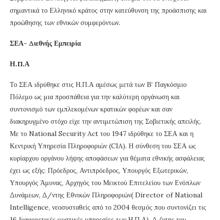
σημαντικά το Ελληνικό κράτος στην κατεύθυνση της προάσπισης και
προώθησης των εθνικών συμφερόντων.
ΣΕΑ- Διεθνής Εμπειρία
Η.Π.Α
Το ΣΕΑ ιδρύθηκε στις Η.Π.Α αμέσως μετά των Β’ Παγκόσμιο
Πόλεμο ως μια προσπάθεια για την καλύτερη οργάνωση και
συντονισμό των εμπλεκομένων κρατικών φορέων και σαν
διακηρυγμένο στόχο είχε την αντιμετώπιση της Σοβιετικής απειλής.
Με το National Security Act του 1947 ιδρύθηκε το ΣΕΑ και η
Κεντρική Υπηρεσία Πληροφοριών (CIA). Η σύνθεση του ΣΕΑ ως
κυρίαρχου οργάνου λήψης αποφάσεων για θέματα εθνικής ασφάλειας
έχει ως εξής: Πρόεδρος, Αντιπρόεδρος, Υπουργός Εξωτερικών,
Υπουργός Άμυνας, Αρχηγός του Μεικτού Επιτελείου των Ενόπλων
Δυνάμεων, Δ/ντης Εθνικών Πληροφοριών( Director of National
Intelligence, νεοσυσταθείς από το 2004 θεσμός που συντονίζει τις
16 διαφορετικές μυστικές υπηρεσίες των Η.Π.Α), Δ/ντης του