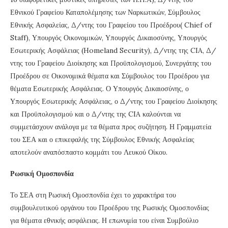
Εθνικού Γραφείου Καταπολέμησης των Ναρκωτικών, Σύμβουλος
Εθνικής Ασφαλείας, Δ/ντης του Γραφείου του Προέδρου( Chief of
Staff), Υπουργός Οικονομικών, Υπουργός Δικαιοσύνης, Υπουργός
Εσωτερικής Ασφάλειας (Homeland Security), Δ/ντης της CIA, Δ/
ντης του Γραφείου Διοίκησης και Προϋπολογισμού, Συνεργάτης του
Προέδρου σε Οικονομικά θέματα και Σύμβουλος του Προέδρου για
θέματα Εσωτερικής Ασφάλειας. Ο Υπουργός Δικαιοσύνης, ο
Υπουργός Εσωτερικής Ασφάλειας, ο Δ/ντης του Γραφείου Διοίκησης
και Προϋπολογισμού και ο Δ/ντης της CIA καλούνται να
συμμετάσχουν ανάλογα με τα θέματα προς συζήτηση. Η Γραμματεία
του ΣΕΑ και ο επικεφαλής της Σύμβουλος Εθνικής Ασφαλείας
αποτελούν αναπόσπαστο κομμάτι του Λευκού Οίκου.
Ρωσική Ομοσπονδία
Το ΣΕΑ στη Ρωσική Ομοσπονδία έχει το χαρακτήρα του
συμβουλευτικού οργάνου του Προέδρου της Ρωσικής Ομοσπονδίας
για θέματα εθνικής ασφάλειας. Η επωνυμία του είναι Συμβούλιο