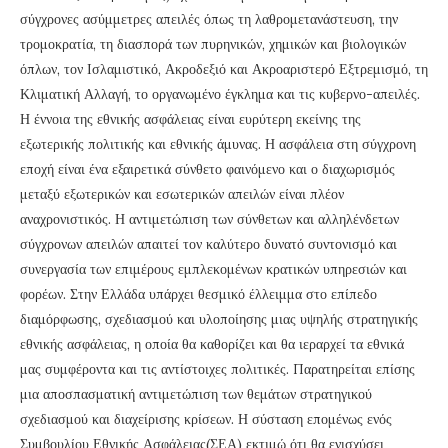
σύγχρονες ασύμμετρες απειλές όπως τη λαθρομετανάστευση, την
τρομοκρατία, τη διασπορά των πυρηνικών, χημικών και βιολογικών
όπλων, τον Ισλαμιστικό, Ακροδεξιό και Ακροαριστερό Εξτρεμισμό, τη
Κλιματική Αλλαγή, το οργανωμένο έγκλημα και τις κυβερνο-απειλές.
Η έννοια της εθνικής ασφάλειας είναι ευρύτερη εκείνης της
εξωτερικής πολιτικής και εθνικής άμυνας. Η ασφάλεια στη σύγχρονη
εποχή είναι ένα εξαιρετικά σύνθετο φαινόμενο και ο διαχωρισμός
μεταξύ εξωτερικών και εσωτερικών απειλών είναι πλέον
αναχρονιστικός. Η αντιμετώπιση των σύνθετων και αλληλένδετων
σύγχρονων απειλών απαιτεί τον καλύτερο δυνατό συντονισμό και
συνεργασία των επιμέρους εμπλεκομένων κρατικών υπηρεσιών και
φορέων. Στην Ελλάδα υπάρχει θεσμικό έλλειμμα στο επίπεδο
διαμόρφωσης, σχεδιασμού και υλοποίησης μιας υψηλής στρατηγικής
εθνικής ασφάλειας, η οποία θα καθορίζει και θα ιεραρχεί τα εθνικά
μας συμφέροντα και τις αντίστοιχες πολιτικές. Παρατηρείται επίσης
μια αποσπασματική αντιμετώπιση των θεμάτων στρατηγικού
σχεδιασμού και διαχείρισης κρίσεων. Η σύσταση επομένως ενός
Συμβουλίου Εθνικής Ασφάλειας(ΣΕΑ) εκτιμώ ότι θα ενισχύσει