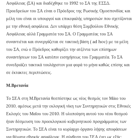
Ασφάλειας (ΣΑ) και διαδέχθηκε το 1992 το ΣΑ της ΕΣΣΔ.
Προεδρεύων του ΣΑ είναι ο Πρόεδρος της Ρωσικής Ομοσπονδίας και
μέλη του είναι οι υπουργοί και επικεφαλής υπηρεσιών που σχετίζονται
με την εθνική ασφάλεια. Δεν υπάρχει θέση Συμβούλου Εθνικής
Ασφάλειας αλλά Γραμματέα του ΣΑ. Ο Γραμματέας του ΣΑ
συναντιέται και συνεργάζεται σε τακτική βάση ( ad hoc) με τα μέλη
του ΣΑ, ενώ ο Πρόεδρος καθορίζει την ατζέντα των επίσημων
συναντήσεων του ΣΑ κατόπιν εισηγήσεως του Γραμματέα. Το ΣΑ
συνεδριάζει τακτικά τουλάχιστον μια φορά το μήνα καθώς επίσης και
σε έκτακτες περιπτώσεις.
Μ.Βρετανία
Το ΣΕΑ στη Μ.Βρετανία θεσπίστηκε ως νέος θεσμός τον Μάιο του
2010, αμέσως μετά την εκλογική νίκη των Συντηρητικών στις Εθνικές
Εκλογές του Μαΐου του 2010. Η υλοποίηση αυτού του νέου θεσμού
ήταν δέσμευση του προεκλογικού κυβερνητικού προγράμματος των
Συντηρητικών. Το ΣΕΑ είναι το κυρίαρχο όργανο λήψης αποφάσεων
για θέματα εθνικής ασφάλειας. Η σύνθεση του ΣΕΑ έχει ως εξής: