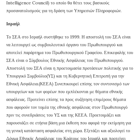
Intelligence Council) το οποίο θα θέτει τους βασικούς
προσανατολισμούς για τη δράση των Υπηρεσιών Πληροφοριών.
Ισραήλ
Το ΣΕΑ στο Ισραήλ συστήθηκε το 1999. Η αποστολή του ΣΕΑ είναι
να λειτουργεί ως συμβουλευτικό όργανο του Πρωθυπουργού και
αποτελεί παράρτημα του Πρωθυπουργικού Γραφείου. Επικεφαλής του
ΣΕΑ είναι ο Σύμβουλος Εθνικής Ασφάλειας του Πρωθυπουργού.
Αποστολή του ΣΕΑ είναι η προετοιμασία προτάσεων πολιτικής για το
Υπουργικό Συμβούλιο(ΥΣ) και τη Κυβερνητική Επιτροπή για την
Εθνική Ασφάλεια.(ΚΕΕΑ) Συνεπικουρεί επίσης τον συντονισμό των
υπουργείων και των φορέων που εμπλέκονται με θέματα εθνικής
ασφάλειας. Προτείνει επίσης τα προς συζήτηση επιμέρους θέματα
που αφορούν τον τομέα της εθνικής ασφάλειας στον Πρωθυπουργό
πριν τις συνεδριάσεις του ΥΣ και της ΚΕΕΑ. Προετοιμάζει και
παρουσιάζει σε ετήσια βάση μια έκθεση που αφορά την εκτίμηση για
τη γενική κατάσταση ασφαλείας στη χώρα. Εξετάζει και αξιολογεί το
Δόγμα Εθνικής Ασφάλειας του Κράτους του Ισραήλ και προτείνει