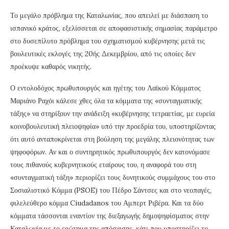
Το μεγάλο πρόβλημα της Καταλωνίας, που απειλεί με διάσπαση το
ισπανικό κράτος, εξελίσσεται σε αποφασιστικής σημασίας παράμετρο
στο δυσεπίλυτο πρόβλημα του σχηματισμού κυβέρνησης μετά τις
βουλευτικές εκλογές της 20ής Δεκεμβρίου, από τις οποίες δεν
προέκυψε καθαρός νικητής.
Ο εντολοδόχος πρωθυπουργός και ηγέτης του Λαϊκού Κόμματος
Μαριάνο Ραχόι κάλεσε χθες όλα τα κόμματα της «συνταγματικής
τάξης» να στηρίξουν την ανάδειξη «κυβέρνησης τετραετίας, με ευρεία
κοινοβουλευτική πλειοψηφία» υπό την προεδρία του, υποστηρίζοντας
ότι αυτό ανταποκρίνεται στη βούληση της μεγάλης πλειονότητας των
ψηφοφόρων. Αν και ο συντηρητικός πρωθυπουργός δεν κατονόμασε
τους πιθανούς κυβερνητικούς εταίρους του, η αναφορά του στη
«συνταγματική τάξη» περιορίζει τους δυνητικούς συμμάχους του στο
Σοσιαλιστικό Κόμμα (PSOE) του Πέδρο Σάντσες και στο νεοπαγές,
φιλελεύθερο κόμμα Ciudadanos του Αμπερτ Ριβέρα. Και τα δύο
κόμματα τάσσονται εναντίον της διεξαγωγής δημοψηφίσματος στην
Καταλωνία με το ερώτημα της απόσχισης, κάτι που υποστηρίζει το