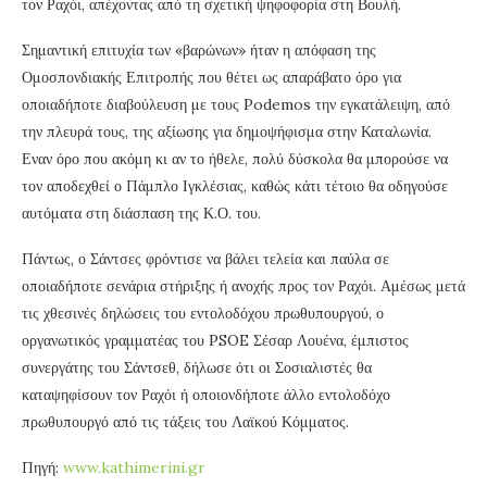
τον Ραχόι, απέχοντας από τη σχετική ψηφοφορία στη Βουλή.
Σημαντική επιτυχία των «βαρώνων» ήταν η απόφαση της
Ομοσπονδιακής Επιτροπής που θέτει ως απαράβατο όρο για
οποιαδήποτε διαβούλευση με τους Podemos την εγκατάλειψη, από
την πλευρά τους, της αξίωσης για δημοψήφισμα στην Καταλωνία.
Εναν όρο που ακόμη κι αν το ήθελε, πολύ δύσκολα θα μπορούσε να
τον αποδεχθεί ο Πάμπλο Ιγκλέσιας, καθώς κάτι τέτοιο θα οδηγούσε
αυτόματα στη διάσπαση της Κ.Ο. του.
Πάντως, ο Σάντσες φρόντισε να βάλει τελεία και παύλα σε
οποιαδήποτε σενάρια στήριξης ή ανοχής προς τον Ραχόι. Αμέσως μετά
τις χθεσινές δηλώσεις του εντολοδόχου πρωθυπουργού, ο
οργανωτικός γραμματέας του PSOE Σέσαρ Λουένα, έμπιστος
συνεργάτης του Σάντσεθ, δήλωσε ότι οι Σοσιαλιστές θα
καταψηφίσουν τον Ραχόι ή οποιονδήποτε άλλο εντολοδόχο
πρωθυπουργό από τις τάξεις του Λαϊκού Κόμματος.
Πηγή:
www.kathimerini.gr