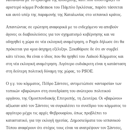
αριστερό κόμμα Podemos του Πάμπλο Ιγκλέσιας, παρότι τάσσεται
και αυτό υπέρ της παραμονής της Καταλωνίας στο ισπανικό κράτος.
Απαντώντας σε ερώτηση αναφορικά με το ενδεχόμενο να αποβούν
άγονες οι διαβουλεύσεις για τον σχηματισμό κυβέρνησης και να
οδηγηθεί η χώρα σε νέα εκλογική αναμέτρηση, ο Ραχόι δήλωσε ότι θα
πρόκειται για «μια άσχημη εξέλιξη». Ξεκαθάρισε δε ότι αν συμβεί
κάτι τέτοιο, θα είναι ο ίδιος που θα ηγηθεί του Λαϊκού Κόμματος και
στη νέα εκλογική αναμέτρηση. Λιγότερο ευδιάκριτη είναι η κατάσταση
στη δεύτερη πολιτική δύναμη της χώρας, το PSOE.
Ο γ.γ. του κόμματος, Πέδρο Σάντσες, αντιμετώπισε «ανταρσία» των
τοπικών «βαρώνων» στη συνεδρίαση του ανώτερου πολιτικού
οργάνου, της Ομοσπονδιακής Επιτροπής, τη Δευτέρα. Οι «βαρώνοι»
αξίωσαν από τον Σάντσες να συγκαλέσει το συνέδριο του κόμματος το
αργότερο μέχρι τις αρχές Φεβρουαρίου, όπως προβλέπει το
καταστατικό, για την εκλογή ηγεσίας. Δημοσιεύματα του ισπανικού
Τύπου αναφέρουν ότι στόχος τους είναι να ανατρέψουν τον Σάντσες,