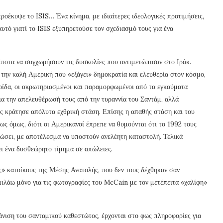
προέκυψε το ISIS… Ένα κίνημα, με ιδιαίτερες ιδεολογικές προτιμήσεις,
υτό γιατί το ISIS εξυπηρετούσε τον σχεδιασμό τους για ένα
ίποτα να συγχωρήσουν τις δυσκολίες που αντιμετώπισαν στο Ιράκ.
 την καλή Αμερική που «εξάγει» δημοκρατία και ελευθερία στον κόσμο,
ρίδα, οι ακρωτηριασμένοι και παραμορφωμένοι από τα εγκαύματα
για την απελευθέρωσή τους από την τυραννία του Σαντάμ, αλλά
ς κράτησε απόλυτα εχθρική στάση. Επίσης η απαθής στάση και του
ως όμως, διότι οι Αμερικανοί έπρεπε να θυμούνται ότι το 1992 τους
κώσει, με αποτέλεσμα να υποστούν ανελέητη καταστολή. Τελικά
ι ένα δυσθεώρητο τίμημα σε απώλειες.
ς» κατοίκους της Μέσης Ανατολής, που δεν τους δέχθηκαν σαν
 μιλάω μόνο για τις φωτογραφίες του ΜcCain με τον μετέπειτα «χαλίφη»
άνιση του σανταμικού καθεστώτος, έρχονται στο φως πληροφορίες για