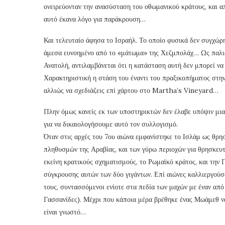
ονειρεύονταν την ανασύσταση του οθωμανικού κράτους, και α
αυτό έκανα λόγο για παράκρουση…
Και τελευταίο άφησα το Ισραήλ. Το οποίο φυσικά δεν συγχώρ
άμεσα ευνοημένο από το «μάτωμα» της Χεζμπολάχ… Ως παλιός
Ανατολή, αντιλαμβάνεται ότι η κατάσταση αυτή δεν μπορεί να 
Χαρακτηριστική η στάση του έναντι του πραξικοπήματος στην Α
αλλιώς να σχεδιάζεις επί χάρτου στο Martha’s Vineyard…
Πλην όμως κανείς εκ των υποστηρικτών δεν έλαβε υπόψιν μια
για να δικαιολογήσουμε αυτό τον συλλογισμό.
Όταν στις αρχές του 7ου αιώνα εμφανίστηκε το Ισλάμ ως θρη
πληθυσμών της Αραβίας, και των γύρω περιοχών για θρησκευτ
εκείνη κρατικούς σχηματισμούς, το Ρωμαϊκό κράτος, και την 
σύγκρουσης αυτών των δύο γιγάντων. Επί αιώνες καλλιεργούσ
τους, συντασσόμενοι ενίοτε στα πεδία των μαχών με έναν από 
Γασσανίδες). Μέχρι που κάποια μέρα βρέθηκε ένας Μωάμεθ να
είναι γνωστό…