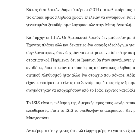
Κάπως έτσι λοιπόν, ξαφνικά πέρυσι (2014) το καλοκαίρι μας 
τις οποίες όμως πληθώρα χωρών επέλεξαν να αγνοήσουν. Και α
γενικευμένο ξεκαθάρισμα λογαριασμών στην Μέση Ανατολή.
Κατ’ αρχήν οι ΗΠΑ. Οι Αμερικανοί λοιπόν δεν μπόρεσαν με τ
Έχοντας πλάσει εδώ και δεκαετίες ένα ασαφές ιδεολόγημα για
συγκλονίστηκαν, όταν άρχισαν να επιστρέφουν πίσω στην πατ
στρατιωτικοί. Περίμεναν ότι οι Ιρακινοί θα ήταν ευγνώμονες 
αντιθέτως διαπίστωσαν ότι σύσσωμος ο σουνιτικός πληθυσμό
σιιτικού πληθυσμού ήταν άλλο ένα στοιχείο που σόκαρε. Αδίκ
είχαν παρατήσει στο έλεος του Σαντάμ, αφού τους είχαν ξεση
αναγκάστηκαν να αποχωρήσουν από το Ιράκ, έχοντας καταβάλε
Το ISIS είναι η εκδίκηση της Αμερικής προς τους «αχάριστου
ελευθερωτές. Γιατί το ISIS το υπέθαλψαν οι αμερικανοί. Δεν
Μπαγκντάντι.
Αναφέρομαι στο γεγονός ότι ενώ ελήφθη μέριμνα για την εξαφ