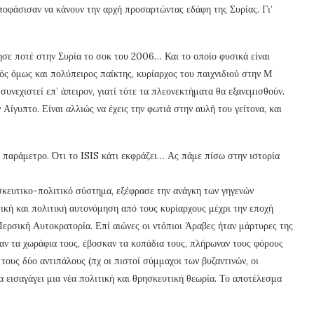
ποφάσισαν να κάνουν την αρχή προσαρτώντας εδάφη της Συρίας. Γι’
ησε ποτέ στην Συρία το σοκ του 2006… Και το οποίο φυσικά είναι
 όμως και πολύπειρος παίκτης, κυρίαρχος του παιχνιδιού στην Μ
συνεχιστεί επ’ άπειρον, γιατί τότε τα πλεονεκτήματα θα εξανεμισθούν.
ίγυπτο. Είναι αλλιώς να έχεις την φωτιά στην αυλή του γείτονα, και
 παράμετρο. Ότι το ISIS κάτι εκφράζει… Ας πάμε πίσω στην ιστορία
σκευτικο-πολιτικό σύστημα, εξέφρασε την ανάγκη των γηγενών
ική και πολιτική αυτονόμηση από τους κυρίαρχους μέχρι την εποχή
Περσική Αυτοκρατορία. Επί αιώνες οι ντόπιοι Άραβες ήταν μάρτυρες της
αν τα χωράφια τους, έβοσκαν τα κοπάδια τους, πλήρωναν τους φόρους
τους δύο αντιπάλους (πχ οι πιστοί σύμμαχοι των βυζαντινών, οι
 εισαγάγει μια νέα πολιτική και θρησκευτική θεωρία. Το αποτέλεσμα