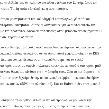
εργη εξέλιξη, την στιγμή που για άλλα στελέχη του Σαντάμ, όπως επί
ήσκευμα Tariq Aziz εξαντλήθηκε η αυστηρότητα.
σότερο φρονηματιστεί και καθοδηγηθεί καταλλήλως, γι’ αυτό και
νταρτικού κινήματος. Αυτές οι διαδικασίες για να συντελεστούν και
σμό και προπαντός ασφαλείς τοποθεσίες όπου μπορούν να διεξαχθούν. Η
 το συμπέρασμα οδηγούν.
ία και Κατάρ, αυτά πολύ απλά αποτελούν πειθήνιους υποτακτικούς των
ικανικά σχέδια, δεδομένου ότι οι Αμερικανοί χρησιμοποίησαν το ISIS
. Δευτερευόντως βέβαια ας μην παραβλέπουμε και το τυφλό
ιτισμό, μίσος με σαφείς πολιτικές προεκτάσεις αφού ο σιιτισμός, μαζί
ποτελούν θανάσιμο κίνδυνο για την ύπαρξη τους. Όλα τα κοιτάσματα της
πό σιίτες, μην ξεχνάμε δε την στρατιωτική επέμβαση των σαουδαράβων
ντόπιων σιιτών (55% του πληθυσμού). Και το Bahrain δεν είναι μακριά
ε αυτήν σε άλλο άρθρο. Απλά θα πω ότι προσωπικά μου δίνει την
άκρουση… Χωρίς σαφείς λόγους… Εκτός αν πραγματικά κάποιοι