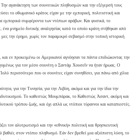
. Την αγανάκτηση των σουνιτικών πληθυσμών και την εξέγερσή τους
ύσει το οθωμανικό κράτος είχαν με την εμπορική, πολιτιστική και
 τα εμπορικά συμφέροντα των ντόπιων αράβων. Και φυσικά, το
ένα μνημείο δυτικής αναλγησίας κατά το οποίο κράτη στήθηκαν από
 μες την έρημο, χωρίς τον παραμικρό σεβασμό στην τοπική ιστορική
, και εν προκειμένω οι Αμερικανοί αγνόησαν τα πάντα επιδιώκοντας την
ομένως για τον μέσο σουνίτη ο Σαντάμ Χουσεΐν να ήταν ήρωας. Ο
Πολύ περισσότερο που οι σουνίτες είχαν συνηθίσει, για πάνω από χίλια
τητα, για την Τυνησία, για την Λιβύη, ακόμα και για την ίδια την
ντιδυτικισμού. Το καθεστώς Μουμπάρακ, το Καθεστώς Άσαντ, ακόμη και
υτικού τρόπου ζωής, και όχι απλά ως ντόπιοι τύραννοι και καταπιεστές.
άζει τον αλυτρωτισμό και την «εθνική» πολιτική και θρησκευτική
λύ βαθιές στον ντόπιο πληθυσμό. Εάν δεν βρεθεί μια αξιόπιστη λύση, το