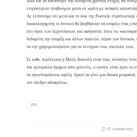
ISIS και να καταπνιγεί την δεδομένη χρονική στιγμή, θα συνε
ετερόκλητων πληθυσμών μέσα σε κράτη με ασαφείς καταστάσεις
Ας ελπίσουμε ότι μετά και το σοκ της Ρωσικής στρατιωτικής 
δικαιολογημένη, οι δυτικοί θα βοηθήσουν να υπάρξει ένας επ
στο ύψος των περιστάσεων, και αφήνοντας πίσω τις «αυτοκρα
δεδομένη την ύπαρξη και άλλων παικτών, πέραν των δυτικών, 
να την χρησιμοποιήσουν για να πετύχουν τους σκοπούς τους.
Σε κάθε περίπτωση η Μέση Ανατολή είναι ένας πλούσιος τόπο
και εμπορικών δρόμων από χιλιετίες, ο οποίος είναι προς το σ
να προσπορίζονται οφέλη. Αρκεί να γίνει μια δίκαιη μοιρασι
τον όλεθρο αδιακρίτως.
ISIS
0 comments