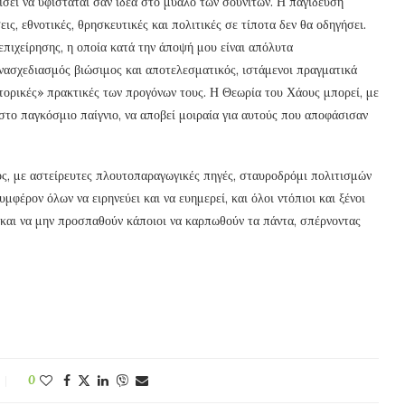
χίσει να υφίσταται σαν ιδέα στο μυαλό των σουνιτών. Η παγίδευση
, εθνοτικές, θρησκευτικές και πολιτικές σε τίποτα δεν θα οδηγήσει.
επιχείρησης, η οποία κατά την άποψή μου είναι απόλυτα
ανασχεδιασμός βιώσιμος και αποτελεσματικός, ιστάμενοι πραγματικά
τορικές» πρακτικές των προγόνων τους. Η Θεωρία του Χάους μπορεί, με
στο παγκόσμιο παίγνιο, να αποβεί μοιραία για αυτούς που αποφάσισαν
ς, με αστείρευτες πλουτοπαραγωγικές πηγές, σταυροδρόμι πολιτισμών
υμφέρον όλων να ειρηνεύει και να ευημερεί, και όλοι ντόπιοι και ξένοι
ά, και να μην προσπαθούν κάποιοι να καρπωθούν τα πάντα, σπέρνοντας
0