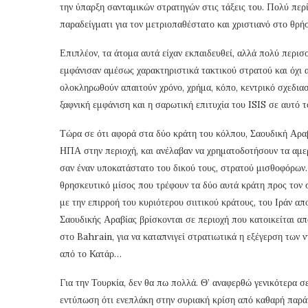
την ύπαρξη σανταμικών στρατηγών στις τάξεις του. Πολύ περί
παραδείγματι για τον μετριοπαθέστατο και χριστιανό στο θρ
Επιπλέον, τα άτομα αυτά είχαν εκπαιδευθεί, αλλά πολύ περισ
εμφάνισαν αμέσως χαρακτηριστικά τακτικού στρατού και όχι α
ολοκληρωθούν απαιτούν χρόνο, χρήμα, κόπο, κεντρικό σχεδια
ξαφνική εμφάνιση και η σαρωτική επιτυχία του ISIS σε αυτό
Τώρα σε ότι αφορά στα δύο κράτη του κόλπου, Σαουδική Αραβ
ΗΠΑ στην περιοχή, και ανέλαβαν να χρηματοδοτήσουν τα αμερ
σαν έναν υποκατάστατο του δικού τους, στρατού μισθοφόρων
θρησκευτικό μίσος που τρέφουν τα δύο αυτά κράτη προς τον σι
με την επιρροή του κυριότερου σιιτικού κράτους, του Ιράν α
Σαουδικής Αραβίας βρίσκονται σε περιοχή που κατοικείται α
στο Bahrain, για να καταπνιγεί στρατιωτικά η εξέγερση των 
από το Κατάρ…
Για την Τουρκία, δεν θα πω πολλά. Θ’ αναφερθώ γενικότερα σ
εντύπωση ότι ενεπλάκη στην συριακή κρίση από καθαρή παρ