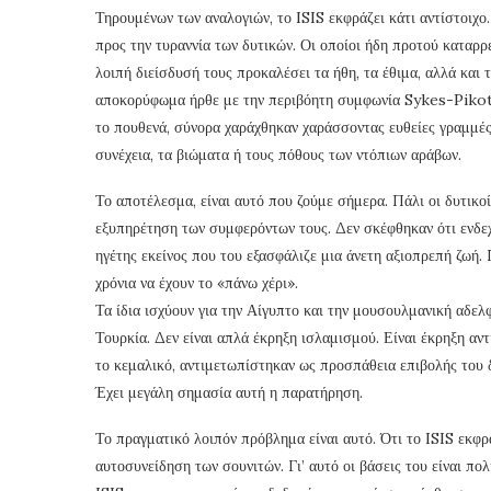
Τηρουμένων των αναλογιών, το ISIS εκφράζει κάτι αντίστοιχο
προς την τυραννία των δυτικών. Οι οποίοι ήδη προτού καταρρε
λοιπή διείσδυσή τους προκαλέσει τα ήθη, τα έθιμα, αλλά και
αποκορύφωμα ήρθε με την περιβόητη συμφωνία Sykes-Pikot, 
το πουθενά, σύνορα χαράχθηκαν χαράσσοντας ευθείες γραμμές
συνέχεια, τα βιώματα ή τους πόθους των ντόπιων αράβων.
Το αποτέλεσμα, είναι αυτό που ζούμε σήμερα. Πάλι οι δυτικοί
εξυπηρέτηση των συμφερόντων τους. Δεν σκέφθηκαν ότι ενδεχ
ηγέτης εκείνος που του εξασφάλιζε μια άνετη αξιοπρεπή ζωή. 
χρόνια να έχουν το «πάνω χέρι».
Τα ίδια ισχύουν για την Αίγυπτο και την μουσουλμανική αδελφό
Τουρκία. Δεν είναι απλά έκρηξη ισλαμισμού. Είναι έκρηξη α
το κεμαλικό, αντιμετωπίστηκαν ως προσπάθεια επιβολής του δ
Έχει μεγάλη σημασία αυτή η παρατήρηση.
Το πραγματικό λοιπόν πρόβλημα είναι αυτό. Ότι το ISIS εκφρ
αυτοσυνείδηση των σουνιτών. Γι’ αυτό οι βάσεις του είναι πο