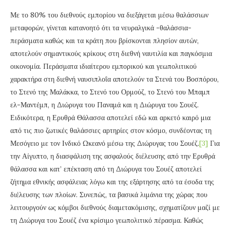
Με το 80% του διεθνούς εμπορίου να διεξάγεται μέσω θαλάσσιων
μεταφορών, γίνεται κατανοητό ότι τα νευραλγικά -θαλάσσια-
περάσματα καθώς και τα κράτη που βρίσκονται πλησίον αυτών,
αποτελούν σημαντικούς κρίκους στη διεθνή ναυτιλία και παγκόσμια
οικονομία. Περάσματα ιδιαίτερου εμπορικού και γεωπολιτικού
χαρακτήρα στη διεθνή ναυσιπλοΐα αποτελούν τα Στενά του Βοσπόρου,
το Στενό της Μαλάκκα, το Στενό του Ορμούζ, το Στενό του Μπαμπ
ελ-Μαντέμπ, η Διώρυγα του Παναμά και η Διώρυγα του Σουέζ.
Ειδικότερα, η Ερυθρά Θάλασσα αποτελεί εδώ και αρκετό καιρό μια
από τις πιο ζωτικές θαλάσσιες αρτηρίες στον κόσμο, συνδέοντας τη
Μεσόγειο με τον Ινδικό Ωκεανό μέσω της Διώρυγας του Σουέζ.
[3]
Για
την Αίγυπτο, η διασφάλιση της ασφαλούς διέλευσης από την Ερυθρά
θάλασσα και κατ’ επέκταση από τη Διώρυγα του Σουέζ αποτελεί
ζήτημα εθνικής ασφάλειας λόγω και της εξάρτησης από τα έσοδα της
διέλευσης των πλοίων. Συνεπώς, τα βασικά λιμάνια της χώρας που
λειτουργούν ως κόμβοι διεθνούς διαμετακόμισης, σχηματίζουν μαζί με
τη Διώρυγα του Σουέζ ένα κρίσιμο γεωπολιτικό πέρασμα. Καθώς