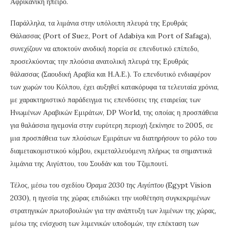
Αφρικανική ήπειρο.
Παράλληλα, τα λιμάνια στην υπόλοιπη πλευρά της Ερυθράς
Θάλασσας (Port of Suez, Port of Adabiya και Port of Safaga),
συνεχίζουν να αποκτούν ανοδική πορεία σε επενδυτικό επίπεδο,
προσελκύοντας την πλούσια ανατολική πλευρά της Ερυθράς
θάλασσας (Σαουδική Αραβία και Η.Α.Ε.). Το επενδυτικό ενδιαφέρον
των χωρών του Κόλπου, έχει αυξηθεί κατακόρυφα τα τελευταία χρόνια,
με χαρακτηριστικό παράδειγμα τις επενδύσεις της εταιρείας των
Ηνωμένων Αραβικών Εμιράτων, DP World, της οποίας η προσπάθεια
για θαλάσσια ηγεμονία στην ευρύτερη περιοχή ξεκίνησε το 2005, σε
μια προσπάθεια των πλούσιων Εμιράτων να διατηρήσουν το ρόλο του
διαμετακομιστικού κόμβου, εκμεταλλευόμενη πλήρως τα σημαντικά
λιμάνια της Αιγύπτου, του Σουδάν και του Τζιμπουτί.
Τέλος, μέσω του σχεδίου
Όραμα 2030 της Αιγύπτου
(Egypt Vision
2030), η ηγεσία της χώρας επιδιώκει την υιοθέτηση συγκεκριμένων
στρατηγικών πρωτοβουλιών για την ανάπτυξη των λιμένων της χώρας,
μέσω της ενίσχυση των λιμενικών υποδομών, την επέκταση των