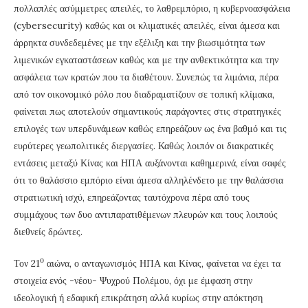
πολλαπλές ασύμμετρες απειλές, το λαθρεμπόριο, η κυβερνοασφάλεια
(cybersecurity) καθώς και οι κλιματικές απειλές, είναι άμεσα και
άρρηκτα συνδεδεμένες με την εξέλιξη και την βιωσιμότητα των
λιμενικών εγκαταστάσεων καθώς και με την ανθεκτικότητα και την
ασφάλεια των κρατών που τα διαθέτουν. Συνεπώς τα λιμάνια, πέρα
από τον οικονομικό ρόλο που διαδραματίζουν σε τοπική κλίμακα,
φαίνεται πως αποτελούν σημαντικούς παράγοντες στις στρατηγικές
επιλογές των υπερδυνάμεων καθώς επηρεάζουν ως ένα βαθμό και τις
ευρύτερες γεωπολιτικές διεργασίες. Καθώς λοιπόν οι διακρατικές
εντάσεις μεταξύ Κίνας και ΗΠΑ αυξάνονται καθημερινά, είναι σαφές
ότι το θαλάσσιο εμπόριο είναι άμεσα αλληλένδετο με την θαλάσσια
στρατιωτική ισχύ, επηρεάζοντας ταυτόχρονα πέρα από τους
συμμάχους των δυο αντιπαρατιθέμενων πλευρών και τους λοιπούς
διεθνείς δρώντες.
ο
Τον 21
αιώνα, ο ανταγωνισμός ΗΠΑ και Κίνας, φαίνεται να έχει τα
στοιχεία ενός -νέου- Ψυχρού Πολέμου, όχι με έμφαση στην
ιδεολογική ή εδαφική επικράτηση αλλά κυρίως στην απόκτηση