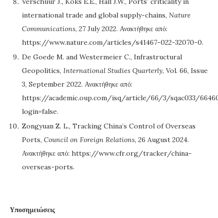
Verschuur J., Koks E.E., Hall J.W., Ports’ criticality in
international trade and global supply-chains,
Nature
Communications
, 27 July 2022. Ανακτήθηκε από:
https://www.nature.com/articles/s41467-022-32070-0.
De Goede M. and Westermeier C., Infrastructural
Geopolitics,
International Studies Quarterly
, Vol. 66, Issue
3, September 2022. Ανακτήθηκε από:
https://academic.oup.com/isq/article/66/3/sqac033/6646
login=false.
Zongyuan Z. L., Tracking China’s Control of Overseas
Ports,
Council on Foreign Relations
, 26 August 2024.
Ανακτήθηκε από: https://www.cfr.org/tracker/china-
overseas-ports.
Υποσημειώσεις