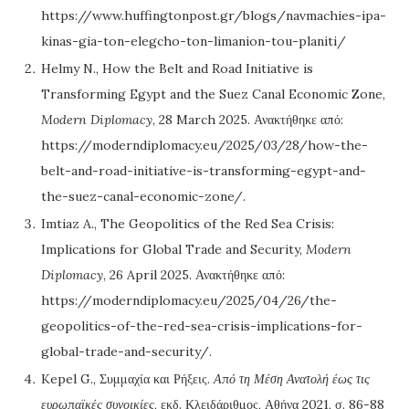
https://www.huffingtonpost.gr/blogs/navmachies-ipa-
kinas-gia-ton-elegcho-ton-limanion-tou-planiti/
Helmy N., How the Belt and Road Initiative is
Transforming Egypt and the Suez Canal Economic Zone,
Modern Diplomacy
, 28 March 2025. Ανακτήθηκε από:
https://moderndiplomacy.eu/2025/03/28/how-the-
belt-and-road-initiative-is-transforming-egypt-and-
the-suez-canal-economic-zone/.
Imtiaz A., The Geopolitics of the Red Sea Crisis:
Implications for Global Trade and Security,
Modern
Diplomacy
, 26 April 2025. Ανακτήθηκε από:
https://moderndiplomacy.eu/2025/04/26/the-
geopolitics-of-the-red-sea-crisis-implications-for-
global-trade-and-security/.
Kepel G., Συμμαχία και Ρήξεις.
Από τη Μέση Ανατολή έως τις
ευρωπαϊκές συνοικίες
, εκδ. Κλειδάριθμος, Αθήνα 2021, σ. 86-88