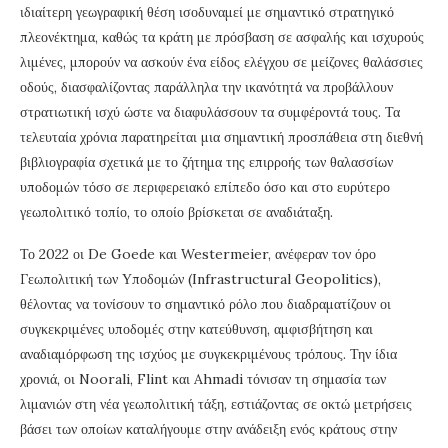
ιδιαίτερη γεωγραφική θέση ισοδυναμεί με σημαντικό στρατηγικό
πλεονέκτημα, καθώς τα κράτη με πρόσβαση σε ασφαλής και ισχυρούς
λιμένες, μπορούν να ασκούν ένα είδος ελέγχου σε μείζονες θαλάσσιες
οδούς, διασφαλίζοντας παράλληλα την ικανότητά να προβάλλουν
στρατιωτική ισχύ ώστε να διαφυλάσσουν τα συμφέροντά τους. Τα
τελευταία χρόνια παρατηρείται μια σημαντική προσπάθεια στη διεθνή
βιβλιογραφία σχετικά με το ζήτημα της επιρροής των θαλασσίων
υποδομών τόσο σε περιφερειακό επίπεδο όσο και στο ευρύτερο
γεωπολιτικό τοπίο, το οποίο βρίσκεται σε αναδιάταξη.
Το 2022 οι De Goede και Westermeier, ανέφεραν τον όρο
Γεωπολιτική των Υποδομών (Infrastructural Geopolitics),
θέλοντας να τονίσουν το σημαντικό ρόλο που διαδραματίζουν οι
συγκεκριμένες υποδομές στην κατεύθυνση, αμφισβήτηση και
αναδιαμόρφωση της ισχύος με συγκεκριμένους τρόπους. Την ίδια
χρονιά, οι Noorali, Flint και Ahmadi τόνισαν τη σημασία των
λιμανιών στη νέα γεωπολιτική τάξη, εστιάζοντας σε οκτώ μετρήσεις
βάσει των οποίων καταλήγουμε στην ανάδειξη ενός κράτους στην