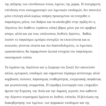
της αύξησης των επενδύσεων στους λιμένες της χώρας. Η συνεχόμενη
επένδυση στον εκσυγχρονισμό των λιμενικών υποδομών, δεν αποτελεί
μόνο επιλογή αλλά κυρίως ανάγκη προκειμένου να ενισχυθεί ο
παγκόσμιος ρόλος του Καΐρου και να αποδειχθεί στην πράξη ότι η
Αίγυπτος δεν διαθέτει τεράστιο ειδικό βάρος μόνο για τον αραβικό
κόσμο, αλλά και για τους υπόλοιπους διεθνείς δρώντες. Καθώς
λοιπόν το παγκόσμιο εμπόριο συνεχίζει να επεκτείνεται και οι
κοινωνίες γίνονται ολοένα και πιο διασυνδεδεμένες, οι λιμενικές
εγκαταστάσεις θα παραμείνουν ζωτικά στοιχεία του παγκόσμιου
οικονομικού τοπίου.
Τα λιμάνια της Αιγύπτου και η Διώρυγα του Σουέζ δεν αποτελούν
απλώς εμπορικές υποδομές και σημαντικό πέρασμα αντίστοιχα, αλλά
κομβικούς πυλώνες παγκόσμιας σταθερότητας, ενεργειακής ασφάλειας
και γεωπολιτικής ισορροπίας. Η εύρυθμη λειτουργία τους επηρεάζει
άμεσα την Ευρώπη, την Ασία και την Αφρική, γεγονός που καθιστά
την Αίγυπτο στρατηγικό δρώντα σε διεθνές επίπεδο. Η βελτίωση της
διακυβέρνησης των λιμένων, των ψηφιακών υποδομών και της