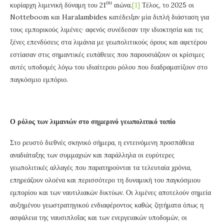
ου
κυρίαρχη λιμενική δύναμη του 21
αιώνα.
[1]
Τέλος, το 2025 οι
Notteboom και Haralambides κατέδειξαν μία διπλή διάσταση για
τους εμπορικούς λιμένες· αφενός συνέδεσαν την ιδιοκτησία και τις
ξένες επενδύσεις στα λιμάνια με γεωπολιτικούς όρους και αφετέρου
εστίασαν στις σημαντικές ευπάθειες που παρουσιάζουν οι κρίσιμες
αυτές υποδομές λόγω του ιδιαίτερου ρόλου που διαδραματίζουν στο
παγκόσμιο εμπόριο.
Ο ρόλος των λιμανιών στο σημερινό γεωπολιτικό τοπίο
Στο ρευστό διεθνές σκηνικό σήμερα, η εντεινόμενη προσπάθεια
αναδιάταξης των συμμαχιών και παράλληλα οι ευρύτερες
γεωπολιτικές αλλαγές που παρατηρούνται τα τελευταία χρόνια,
επηρεάζουν ολοένα και περισσότερο τη δυναμική του παγκόσμιου
εμπορίου και των ναυτιλιακών δικτύων. Οι λιμένες αποτελούν σημεία
αυξημένου γεωστρατηγικού ενδιαφέροντος καθώς ζητήματα όπως η
ασφάλεια της ναυσιπλοΐας και των ενεργειακών υποδομών, οι