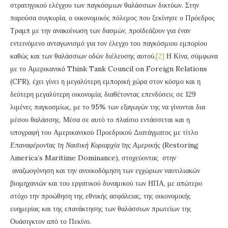
στρατηγικού ελέγχου των παγκόσμιων θαλάσσιων δικτύων. Στην
παρούσα συγκυρία, ο οικονομικός πόλεμος που ξεκίνησε ο Πρόεδρος
Τραμπ με την ανακοίνωση των δασμών, προϊδεάζουν για έναν
εντεινόμενο ανταγωνισμό για τον έλεγχο του παγκόσμιου εμπορίου
καθώς και των θαλάσσιων οδών διέλευσης αυτού.
[2]
Η Κίνα, σύμφωνα
με το Αμερικανικό Think Tank Council on Foreign Relations
(CFR), έχει γίνει η μεγαλύτερη εμπορική χώρα στον κόσμο και η
δεύτερη μεγαλύτερη οικονομία, διαθέτοντας επενδύσεις σε 129
λιμένες παγκοσμίως, με το 95% των εξαγωγών της να γίνονται δια
μέσου θαλάσσης. Μέσα σε αυτό το πλαίσιο εντάσσεται και η
υπογραφή του Αμερικανικού Προεδρικού Διατάγματος με τίτλο
Επαναφέροντας τη Ναυτική Κυριαρχία της Αμερικής
(Restoring
America’s Maritime Dominance), στοχεύοντας στην
αναζωογόνηση και την ανοικοδόμηση των εγχώριων ναυτιλιακών
βιομηχανιών και του εργατικού δυναμικού των ΗΠΑ, με απώτερο
στόχο την προώθηση της εθνικής ασφάλειας, της οικονομικής
ευημερίας και της επανάκτησης των θαλάσσιων πρωτείων της
Ουάσιγκτον από το Πεκίνο.