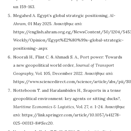
και 159-163.
Megahed A. Egypt’s global strategic positioning,
Al-
Ahram
, 01 May 2025. Ανακτήθηκε από:
https://english.ahram.org.eg/NewsContent/50/1204/545
Weekly/Opinion/Egypt%E2%80%99s-global-strategic-
positioning-.aspx
Noorali H., Flint C. & Ahmadi S. A., Port power: Towards
a new geopolitical world order,
Journal of Transport
Geography
, Vol. 105, December 2022. Ανακτήθηκε από:
https://www.sciencedirect.com/science/article/abs/pii/
Notteboom T. and Haralambides H., Seaports in a tense
geopolitical environment: key agents or sitting ducks?,
Maritime Economics & Logistics
, Vol. 27, σ. 1-24. Ανακτήθηκε
από: https://link.springer.com/article/10.1057/s41278-
025-00313-8#Sec20.