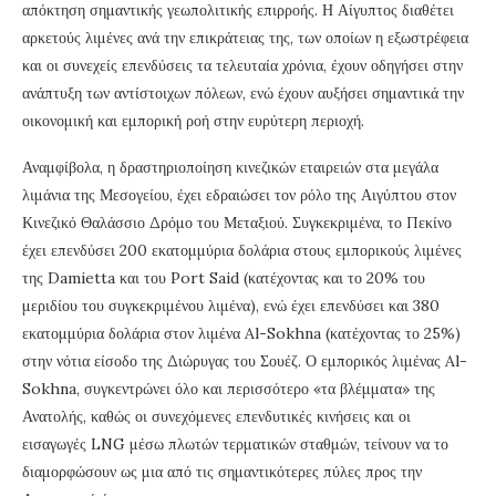
απόκτηση σημαντικής γεωπολιτικής επιρροής. Η Αίγυπτος διαθέτει
αρκετούς λιμένες ανά την επικράτειας της, των οποίων η εξωστρέφεια
και οι συνεχείς επενδύσεις τα τελευταία χρόνια, έχουν οδηγήσει στην
ανάπτυξη των αντίστοιχων πόλεων, ενώ έχουν αυξήσει σημαντικά την
οικονομική και εμπορική ροή στην ευρύτερη περιοχή.
Αναμφίβολα, η δραστηριοποίηση κινεζικών εταιρειών στα μεγάλα
λιμάνια της Μεσογείου, έχει εδραιώσει τον ρόλο της Αιγύπτου στον
Κινεζικό Θαλάσσιο Δρόμο του Μεταξιού. Συγκεκριμένα, το Πεκίνο
έχει επενδύσει 200 εκατομμύρια δολάρια στους εμπορικούς λιμένες
της Damietta και του Port Said (κατέχοντας και το 20% του
μεριδίου του συγκεκριμένου λιμένα), ενώ έχει επενδύσει και 380
εκατομμύρια δολάρια στον λιμένα Al-Sokhna (κατέχοντας το 25%)
στην νότια είσοδο της Διώρυγας του Σουέζ. Ο εμπορικός λιμένας Al-
Sokhna, συγκεντρώνει όλο και περισσότερο «τα βλέμματα» της
Ανατολής, καθώς οι συνεχόμενες επενδυτικές κινήσεις και οι
εισαγωγές LNG μέσω πλωτών τερματικών σταθμών, τείνουν να το
διαμορφώσουν ως μια από τις σημαντικότερες πύλες προς την