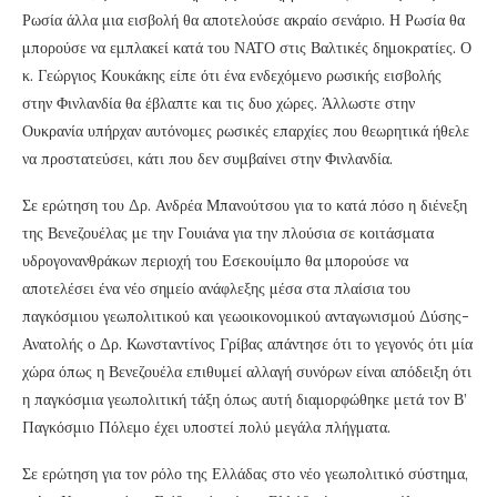
Ρωσία άλλα μια εισβολή θα αποτελούσε ακραίο σενάριο. Η Ρωσία θα
μπορούσε να εμπλακεί κατά του ΝΑΤΟ στις Βαλτικές δημοκρατίες. Ο
κ. Γεώργιος Κουκάκης είπε ότι ένα ενδεχόμενο ρωσικής εισβολής
στην Φινλανδία θα έβλαπτε και τις δυο χώρες. Άλλωστε στην
Ουκρανία υπήρχαν αυτόνομες ρωσικές επαρχίες που θεωρητικά ήθελε
να προστατεύσει, κάτι που δεν συμβαίνει στην Φινλανδία.
Σε ερώτηση του Δρ. Ανδρέα Μπανούτσου για το κατά πόσο η διένεξη
της Βενεζουέλας με την Γουιάνα για την πλούσια σε κοιτάσματα
υδρογονανθράκων περιοχή του Εσεκουίμπο θα μπορούσε να
αποτελέσει ένα νέο σημείο ανάφλεξης μέσα στα πλαίσια του
παγκόσμιου γεωπολιτικού και γεωοικονομικού ανταγωνισμού Δύσης-
Ανατολής ο Δρ. Κωνσταντίνος Γρίβας απάντησε ότι το γεγονός ότι μία
χώρα όπως η Βενεζουέλα επιθυμεί αλλαγή συνόρων είναι απόδειξη ότι
η παγκόσμια γεωπολιτική τάξη όπως αυτή διαμορφώθηκε μετά τον Β’
Παγκόσμιο Πόλεμο έχει υποστεί πολύ μεγάλα πλήγματα.
Σε ερώτηση για τον ρόλο της Ελλάδας στο νέο γεωπολιτικό σύστημα,