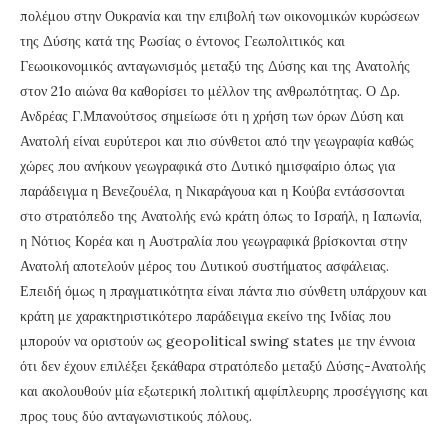
πολέμου στην Ουκρανία και την επιβολή των οικονομικών κυρώσεων
της Δύσης κατά της Ρωσίας ο έντονος Γεωπολιτικός και
Γεωοικονομικός ανταγωνισμός μεταξύ της Δύσης και της Ανατολής
στον 21ο αιώνα θα καθορίσει το μέλλον της ανθρωπότητας. Ο Δρ.
Ανδρέας Γ.Μπανούτσος σημείωσε ότι η χρήση των όρων Δύση και
Ανατολή είναι ευρύτεροι και πιο σύνθετοι από την γεωγραφία καθώς
χώρες που ανήκουν γεωγραφικά στο Δυτικό ημισφαίριο όπως για
παράδειγμα η Βενεζουέλα, η Νικαράγουα και η Κούβα εντάσσονται
στο στρατόπεδο της Ανατολής ενώ κράτη όπως το Ισραήλ, η Ιαπωνία,
η Νότιος Κορέα και η Αυστραλία που γεωγραφικά βρίσκονται στην
Ανατολή αποτελούν μέρος του Δυτικού συστήματος ασφάλειας.
Επειδή όμως η πραγματικότητα είναι πάντα πιο σύνθετη υπάρχουν και
κράτη με χαρακτηριστικότερο παράδειγμα εκείνο της Ινδίας που
μπορούν να οριστούν ως geopolitical swing states με την έννοια
ότι δεν έχουν επιλέξει ξεκάθαρα στρατόπεδο μεταξύ Δύσης-Ανατολής
και ακολουθούν μία εξωτερική πολιτική αμφίπλευρης προσέγγισης και
προς τους δύο ανταγωνιστικούς πόλους.