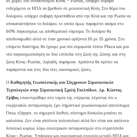
σε χώρες του συνασπισμού Κίνας – Ρωσίας, υπάρχει σοβαρό
ενδεχόμενο οι ΗΠΑ να βρεθούν σε μειονεκτική θέση. Στο θέμα του
δολαρίου, υπάρχει σοβαρή προσπάθεια από την Κίνα και την Ρωσία να
υποκαταστήσουν το δολάριο, το οποίο όμως παραμένει ακόμα στο
60% παγκοσμίως ως αποθεματικό νόμισμα. Το δολάριο θα
αποδυναμωθεί αλλά σε έναν χρονικό ορίζοντα 10 με 15 χρόνια. Στο
επόμενο διάστημα, θα έχουμε μια νέα συμφωνία τύπου Plaza και μια
νέα παγκοσμιοποίηση σε δυο επίπεδα: στη ζώνη της Δύσης και στη
ζώνη Κίνας-Ρωσίας. Δηλαδή, παρόμοια προϊόντα θα πρέπει να
παράγονται και στις δύο νέες οικονομικές ζώνες.
Ο
Καθηγητής Γεωπολιτικής και Σύγχρονων Στρατιωτικών
Τεχνολογιών στην Στρατιωτική Σχολή Ευελπίδων, Δρ. Κώστας
Γρίβας
επικεντρώθηκε στο τομέα της ενέργειας λέγοντας ότι ο
ενεργειακός ανταγωνισμός έχει σημαντικό γεωοικονομικό αποτύπωμα.
Όπως εξήγησε, το σημερινό διεθνές σύστημα δύσκολα μπαίνει σε
καλούπια. Δεν είναι απόλυτα πολυπολικό αλλά δεν είναι και απόλυτα
διπολικό κυρίως λόγω εσωτερικών ανταγωνισμών στο στρατόπεδο
Κίνας- Ρωσίας. Υπάρχουν και συνεργατικά στοιχεία μεταξύ ΗΠΑ και