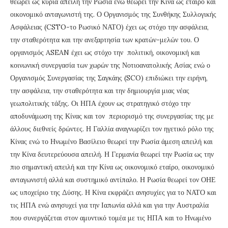
θεωρεί ως κύρια απειλή την Ρωσία ενώ θεωρεί την Κίνα ως εταίρο και
οικονομικό ανταγωνιστή της. Ο Οργανισμός της Συνθήκης Συλλογικής
Ασφάλειας (CSTO-το Ρωσικό ΝΑΤΟ) έχει ως στόχο την ασφάλεια,
την σταθερότητα και την ανεξαρτησία των κρατών-μελών του. Ο
οργανισμός ASEAN έχει ως στόχο την πολιτική, οικονομική και
κοινωνική συνεργασία των χωρών της Νοτιοανατολικής Ασίας ενώ ο
Οργανισμός Συνεργασίας της Σαγκάης (SCO) επιδιώκει την ειρήνη,
την ασφάλεια, την σταθερότητα και την δημιουργία μιας νέας
γεωπολιτικής τάξης. Οι ΗΠΑ έχουν ως στρατηγικό στόχο την
αποδυνάμωση της Κίνας και τον περιορισμό της συνεργασίας της με
άλλους διεθνείς δρώντες. Η Γαλλία αναγνωρίζει τον ηγετικό ρόλο της
Κίνας ενώ το Ηνωμένο Βασίλειο θεωρεί την Ρωσία άμεση απειλή και
την Κίνα δευτερεύουσα απειλή. Η Γερμανία θεωρεί την Ρωσία ως την
πιο σημαντική απειλή και την Κίνα ως οικονομικό εταίρο, οικονομικό
ανταγωνιστή αλλά και συστημικό αντίπαλο. Η Ρωσία θεωρεί τον ΟΗΕ
ως υποχείριο της Δύσης. Η Κίνα εκφράζει ανησυχίες για το ΝΑΤΟ και
τις ΗΠΑ ενώ ανησυχεί για την Ιαπωνία αλλά και για την Αυστραλία
που συνεργάζεται στον αμυντικό τομέα με τις ΗΠΑ και το Ηνωμένο