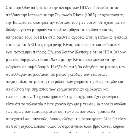
Στο παρελθόν υπήρξε από την πλευρά των ΗΠΑ η δυνατότητα να
πλήξουν την Ιαπωνία με την Συμφωνία Plaza (1985) υποχρεώνοντας
την Ιαπωνία να κρατήσει την ισοτιμία του γιέν υψηλή σε σχέση με το
δολάριο για να μπορούν να πουλάνε φθηνά τα προϊόντα και τις
υπηρεσίες τους οι ΗΠΑ στις διεθνείς αγορές. Έτσι η Ιαπωνία, η οποία
τότε είχε το ΑΕΠ της σημερινής Κίνας, κατέρρευσε και ακόμα δεν
έχει ανακάμψει πλήρως. Σήμερα λοιπόν βλέπουμε ότι οι ΗΠΑ θέλουν
μια νέα συμφωνία τύπου Plaza με την Κίνα προκειμένου να την
ωθήσουν σε συμβιβασμό. Η εξέλιξη αυτή θα οδηγήσει σε μείωση των
συναλλαγών παγκοσμίως, σε μείωση κερδών των εταιρειών
παγκοσμίως, σε μείωση του ρόλου των χρηματιστηρίων μετοχών και
σε αύξηση της σημασίας των χρηματιστηρίων ομόλογων και
εμπορευμάτων. Το χαρακτηριστικό της εποχής που έχει ξεκινήσει
είναι ότι τα τελευταία πέντε χρόνια έχουμε μπει σε μια πορεία ανόδου
των τιμών των εμπορευμάτων και των πρώτων υλών η οποία θα
συνεχιστεί και, συνεπώς, όποιος ελέγχει τις στρατηγικές ύλες θα είναι
σε θέση ισχύος. Επειδή όμως οι στρατηγικές ύλες βρίσκονται κυρίως