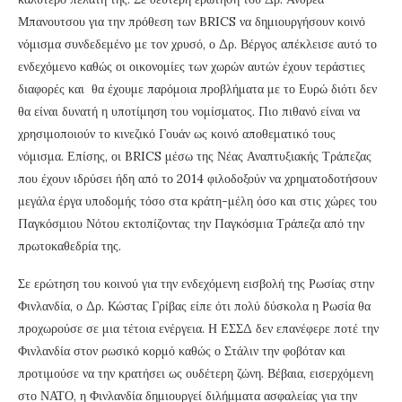
Μπανουτσου για την πρόθεση των BRICS να δημιουργήσουν κοινό
νόμισμα συνδεδεμένο με τον χρυσό, ο Δρ. Βέργος απέκλεισε αυτό το
ενδεχόμενο καθώς οι οικονομίες των χωρών αυτών έχουν τεράστιες
διαφορές και θα έχουμε παρόμοια προβλήματα με το Ευρώ διότι δεν
θα είναι δυνατή η υποτίμηση του νομίσματος. Πιο πιθανό είναι να
χρησιμοποιούν το κινεζικό Γουάν ως κοινό αποθεματικό τους
νόμισμα. Επίσης, οι BRICS μέσω της Νέας Αναπτυξιακής Τράπεζας
που έχουν ιδρύσει ήδη από το 2014 φιλοδοξούν να χρηματοδοτήσουν
μεγάλα έργα υποδομής τόσο στα κράτη-μέλη όσο και στις χώρες του
Παγκόσμιου Νότου εκτοπίζοντας την Παγκόσμια Τράπεζα από την
πρωτοκαθεδρία της.
Σε ερώτηση του κοινού για την ενδεχόμενη εισβολή της Ρωσίας στην
Φινλανδία, ο Δρ. Κώστας Γρίβας είπε ότι πολύ δύσκολα η Ρωσία θα
προχωρούσε σε μια τέτοια ενέργεια. Η ΕΣΣΔ δεν επανέφερε ποτέ την
Φινλανδία στον ρωσικό κορμό καθώς ο Στάλιν την φοβόταν και
προτιμούσε να την κρατήσει ως ουδέτερη ζώνη. Βέβαια, εισερχόμενη
στο ΝΑΤΟ, η Φινλανδία δημιουργεί διλήμματα ασφαλείας για την