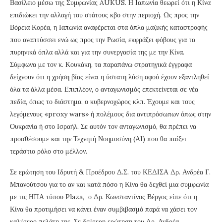
Βασίλειο μέσω της Συμφωνίας AUKUS. Η Ιαπωνία θεωρεί ότι η Κίνα
επιδιώκει την αλλαγή του στάτους κβο στην περιοχή. Ως προς την
Βόρεια Κορέα, η Ιαπωνία αναφέρεται στα όπλα μαζικής καταστροφής
που αναπτύσσει ενώ ως προς την Ρωσία, εκφράζει φόβους για τα
πυρηνικά όπλα αλλά και για την συνεργασία της με την Κίνα.
Σύμφωνα με τον κ. Κουκάκη, τα παραπάνω στρατηγικά έγγραφα
δείχνουν ότι η χρήση βίας είναι η ύστατη λύση αφού έχουν εξαντληθεί
όλα τα άλλα μέσα. Επιπλέον, ο ανταγωνισμός επεκτείνεται σε νέα
πεδία, όπως το διάστημα, ο κυβερνοχώρος κλπ. Έχουμε και τους
λεγόμενους «proxy wars» ή πολέμους δια αντιπρόσωπων όπως στην
Ουκρανία ή στο Ισραήλ. Σε αυτόν τον ανταγωνισμό, θα πρέπει να
προσθέσουμε και την Τεχνητή Νοημοσύνη (ΑΙ) που θα παίξει
τεράστιο ρόλο στο μέλλον.
Σε ερώτηση του Ιδρυτή & Προέδρου Δ.Σ. του ΚΕΔΙΣΑ Δρ. Ανδρέα Γ.
Μπανούτσου για το αν και κατά πόσο η Κίνα θα δεχθεί μια συμφωνία
με τις ΗΠΑ τύπου Plaza, ο Δρ. Κωνσταντίνος Βέργος είπε ότι η
Κίνα θα προτιμήσει να κάνει έναν συμβιβασμό παρά να χάσει τον
καλύτερο πελάτη της. Σε δεύτερη ερώτηση του Δρ. Ανδρέα