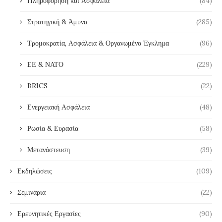
Πληροφόρηση και Ασφάλεια
(84)
Στρατηγική & Άμυνα
(285)
Τρομοκρατία, Ασφάλεια & Οργανωμένο Έγκλημα
(96)
ΕΕ & ΝΑΤΟ
(229)
BRICS
(22)
Ενεργειακή Ασφάλεια
(48)
Ρωσία & Ευρασία
(58)
Μετανάστευση
(39)
Εκδηλώσεις
(109)
Σεμινάρια
(22)
Ερευνητικές Εργασίες
(90)