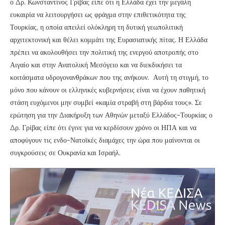
ο Δρ. Κωνσταντίνος Γρίβας είπε ότι η Ελλάδα έχει την μεγάλη
ευκαιρία να λειτουργήσει ως φράγμα στην επιθετικότητα της
Τουρκίας, η οποία απειλεί ολόκληρη τη δυτική γεωπολιτική
αρχιτεκτονική και θέλει κομμάτι της Ευρασιατικής πίτας. Η Ελλάδα
πρέπει να ακολουθήσει την πολιτική της ενεργού αποτροπής στο
Αιγαίο και στην Ανατολική Μεσόγειο και να διεκδικήσει τα
κοιτάσματα υδρογονανθράκων που της ανήκουν. Αυτή τη στιγμή, το
μόνο που κάνουν οι ελληνικές κυβερνήσεις είναι να έχουν παθητική
στάση ευχόμενοι μην συμβεί «καμία στραβή στη βάρδια τους». Σε
ερώτηση για την Διακήρυξη των Αθηνών μεταξύ Ελλάδος-Τουρκίας ο
Δρ. Γρίβας είπε ότι έγινε για να κερδίσουν χρόνο οι ΗΠΑ και να
αποφύγουν τις ενδο-Νατοϊκές διαμάχες την ώρα που μαίνονται οι
συγκρούσεις σε Ουκρανία και Ισραήλ.