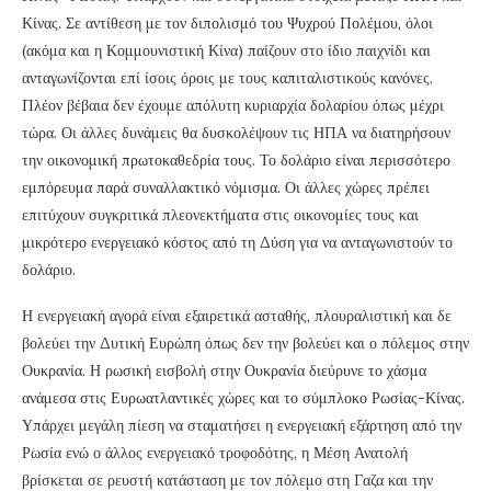
Κίνας. Σε αντίθεση με τον διπολισμό του Ψυχρού Πολέμου, όλοι
(ακόμα και η Κομμουνιστική Κίνα) παίζουν στο ίδιο παιχνίδι και
ανταγωνίζονται επί ίσοις όροις με τους καπιταλιστικούς κανόνες.
Πλέον βέβαια δεν έχουμε απόλυτη κυριαρχία δολαρίου όπως μέχρι
τώρα. Οι άλλες δυνάμεις θα δυσκολέψουν τις ΗΠΑ να διατηρήσουν
την οικονομική πρωτοκαθεδρία τους. Το δολάριο είναι περισσότερο
εμπόρευμα παρά συναλλακτικό νόμισμα. Οι άλλες χώρες πρέπει
επιτύχουν συγκριτικά πλεονεκτήματα στις οικονομίες τους και
μικρότερο ενεργειακό κόστος από τη Δύση για να ανταγωνιστούν το
δολάριο.
Η ενεργειακή αγορά είναι εξαιρετικά ασταθής, πλουραλιστική και δε
βολεύει την Δυτική Ευρώπη όπως δεν την βολεύει και ο πόλεμος στην
Ουκρανία. Η ρωσική εισβολή στην Ουκρανία διεύρυνε το χάσμα
ανάμεσα στις Ευρωατλαντικές χώρες και το σύμπλοκο Ρωσίας-Κίνας.
Υπάρχει μεγάλη πίεση να σταματήσει η ενεργειακή εξάρτηση από την
Ρωσία ενώ ο άλλος ενεργειακό τροφοδότης, η Μέση Ανατολή
βρίσκεται σε ρευστή κατάσταση με τον πόλεμο στη Γαζα και την