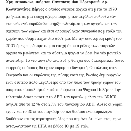
Χρηματοοικονομικής του Πανεπιστημίου Πόρτσμουθ, Δρ.
Κωνσταντίνος Βέργος
ο οποίος ανέφερε αρχικά ότι μετά το 1970
μπήκαμε σε μια εποχή ισχυροποίησης των μεγάλων πολυεθνικών
εταιριών ενώ παράλληλα υπήρξε ενδυνάμωση των αγορών και των
σχέσεων των χώρων και έτσι αποφεύχθηκαν συγκρούσεις μεταξύ των
χωρών που συμμετείχαν στο σύστημα. Με την οικονομική κρίση του
2007 όμως περάσαμε σε μια εποχή όπου ο ρόλος των εταιρειών
άρχισε να μειώνεται και το σύστημα ψάχνει να βρει ένα νέο μοντέλο
ανάπτυξης. Το νέο μοντέλο ανάπτυξης θα έχει δυο διαφορετικές ζώνες
επιρροής οι όποιες θα έχουν παρόμοια δυναμική. Ο πόλεμος στην
Ουκρανία και οι κυρώσεις της Δύσης κατά της Ρωσίας δημιουργούν
έναν δεύτερο πόλο μεγαλύτερο από τον πόλο των πρώην χωρών του
υπαρκτού σοσιαλισμού κατά τη διάρκεια του Ψυχρού Πολέμου. Την
τελευταία δεκαπενταετία το ΑΕΠ των κρατών-μελών των BRICS
ανήλθε από το 12 % στο 27% του παγκόσμιου ΑΕΠ. Αυτές οι χώρες
έχουν και το 30% του παγκόσμιου πληθυσμού ενώ παράλληλα
διαθέτουν και τις στρατηγικές ύλες που σημάνει ότι είναι έτοιμες να
ανταγωνιστούν τις ΗΠΑ σε βάθος 10 με 15 ετών.