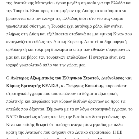
της Ανατολικής Μεσογείου έχουν μεγάλη σημασία για την Ελλάδα και
την Τουρκία. Είναι προς το συμφέρον της Δύσης τα κοιτάσματα να
βρίσκονται υπό τον έλεγχο της Ελλάδας διότι στο νέο παγκόσμιο
γεωπολιτικό σύστημα, η Τουρκία έχει αυτόνομο ρόλο, δεν ανήκει
πλήρως στη Δύση και εξελίσσεται σταδιακά σε μια «μικρή Κίνα» που
ανταγωνίζεται ευθέως την Δυτική Ευρώπη. Απαιτείται δημιουργική,
ορθολογική και τολμηρή διπλωματία υπέρ των εθνικών συμφερόντων
μας και εις βάρος των τουρκικών επιδιώξεων. Η ενέργεια είναι ένα
ισχυρό γεωπολιτικό όπλο για την χώρας μας.
Ο
Ανώτερος Αξιωματικός του Ελληνικού Στρατού, Διεθνολόγος και
Κύριος Ερευνητής ΚΕΔΙΣΑ, κ. Γεώργιος
Κουκάκης
παρουσίασε
στρατηγικά έγγραφα που αποτυπώνουν τα δόγματα εξωτερικής
πολιτικής και ασφάλειας των κύριων διεθνών δρώντων ως προς τις
απειλές που δέχονται. Σύμφωνα με τα εν λόγω στρατηγικά έγγραφα, το
ΝΑΤΟ θεωρεί ως κύριες απειλές την Ρωσία και δευτερευόντως την
Κίνα και επίσης θεωρεί ότι υπάρχει ανάγκη συνεργασίας με άλλα
κράτη της Ανατολής που ανήκουν στο Δυτικό στρατόπεδο. Η ΕΕ