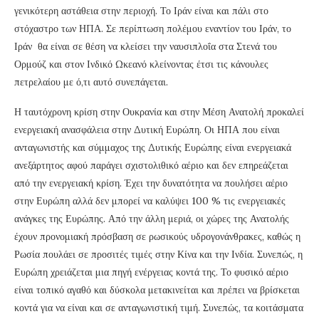
γενικότερη αστάθεια στην περιοχή. Το Ιράν είναι και πάλι στο
στόχαστρο των ΗΠΑ. Σε περίπτωση πολέμου εναντίον του Ιράν, το
Ιράν θα είναι σε θέση να κλείσει την ναυσιπλοΐα στα Στενά του
Ορμούζ και στον Ινδικό Ωκεανό κλείνοντας έτσι τις κάνουλες
πετρελαίου με ό,τι αυτό συνεπάγεται.
Η ταυτόχρονη κρίση στην Ουκρανία και στην Μέση Ανατολή προκαλεί
ενεργειακή ανασφάλεια στην Δυτική Ευρώπη. Οι ΗΠΑ που είναι
ανταγωνιστής και σύμμαχος της Δυτικής Ευρώπης είναι ενεργειακά
ανεξάρτητος αφού παράγει σχιστολιθικό αέριο και δεν επηρεάζεται
από την ενεργειακή κρίση. Έχει την δυνατότητα να πουλήσει αέριο
στην Ευρώπη αλλά δεν μπορεί να καλύψει 100 % τις ενεργειακές
ανάγκες της Ευρώπης. Από την άλλη μεριά, οι χώρες της Ανατολής
έχουν προνομιακή πρόσβαση σε ρωσικούς υδρογονάνθρακες, καθώς η
Ρωσία πουλάει σε προσιτές τιμές στην Κίνα και την Ινδία. Συνεπώς, η
Ευρώπη χρειάζεται μια πηγή ενέργειας κοντά της. Το φυσικό αέριο
είναι τοπικό αγαθό και δύσκολα μετακινείται και πρέπει να βρίσκεται
κοντά για να είναι και σε ανταγωνιστική τιμή. Συνεπώς, τα κοιτάσματα