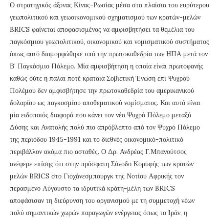
Ο στρατηγικός άξονας Κίνας-Ρωσίας μέσα στα πλαίσια του ευρύτερου
γεωπολιτικού και γεωοικονομικού σχηματισμού των κρατών-μελών
BRICS φαίνεται αποφασισμένος να αμφισβητήσει τα θεμέλια του
παγκόσμιου γεωπολιτικού, οικονομικού και νομισματικού συστήματος
όπως αυτό διαμορφώθηκε υπό την πρωτοκαθεδρία των ΗΠΑ μετά τον
Β’ Παγκόσμιο Πόλεμο. Μία αμφισβήτηση η οποία είναι πρωτοφανής
καθώς ούτε η πάλαι ποτέ κραταιά Σοβιετική Ένωση επί Ψυχρού
Πολέμου δεν αμφισβήτησε την πρωτοκαθεδρία του αμερικανικού
δολαρίου ως παγκοσμίου αποθεματικού νομίσματος. Και αυτό είναι
μία ειδοποιός διαφορά που κάνει τον νέο Ψυχρό Πόλεμο μεταξύ
Δύσης και Ανατολής πολύ πιο απρόβλεπτο από τον Ψυχρό Πόλεμο
της περιόδου 1945-1991 και το διεθνές οικονομικό-πολιτικό
περιβάλλον ακόμα πιο ασταθές. Ο Δρ. Ανδρέας Γ.Μπανούτσος
ανέφερε επίσης ότι στην πρόσφατη Σύνοδο Κορυφής των κρατών-
μελών BRICS στο Γιοχάνεσμπουργκ της Νοτίου Αφρικής τον
περασμένο Αύγουστο τα ιδρυτικά κράτη-μέλη των BRICS
αποφάσισαν τη διεύρυνση του οργανισμού με τη συμμετοχή νέων
πολύ σημαντικών χωρών παραγωγών ενέργειας όπως το Ιράν, η