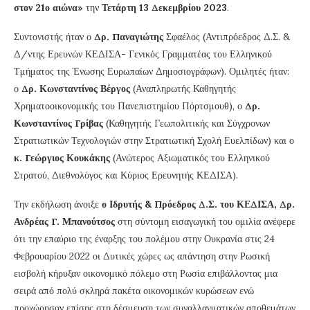
στον 21ο αιώνα»
την
Τετάρτη 13 Δεκεμβρίου 2023
.
Συντονιστής ήταν ο
Δρ. Παναγιώτης
Σφαέλος (Αντιπρόεδρος Δ.Σ. &
Δ/ντης Ερευνών ΚΕΔΙΣΑ- Γενικός Γραμματέας του Ελληνικού
Τμήματος της Ένωσης Ευρωπαίων Δημοσιογράφων). Ομιλητές ήταν:
ο
Δρ. Κωνσταντίνος Βέργος
(Αναπληρωτής Καθηγητής
Χρηματοοικονομικής του Πανεπιστημίου Πόρτσμουθ), ο
Δρ.
Κωνσταντίνος Γρίβας
(Καθηγητής Γεωπολιτικής και Σύγχρονων
Στρατιωτικών Τεχνολογιών στην Στρατιωτική Σχολή Ευελπίδων) και ο
κ.
Γεώργιος Κουκάκης
(Ανώτερος Αξιωματικός του Ελληνικού
Στρατού, Διεθνολόγος και Κύριος Ερευνητής ΚΕΔΙΣΑ).
Την εκδήλωση άνοιξε
ο Ιδρυτής & Πρόεδρος Δ.Σ. του ΚΕΔΙΣΑ, Δρ.
Ανδρέας Γ. Μπανούτσος
στη σύντομη εισαγωγική του ομιλία ανέφερε
ότι την επαύριο της έναρξης του πολέμου στην Ουκρανία στις 24
Φεβρουαρίου 2022 οι Δυτικές χώρες ως απάντηση στην Ρωσική
εισβολή κήρυξαν οικονομικό πόλεμο στη Ρωσία επιβάλλοντας μια
σειρά από πολύ σκληρά πακέτα οικονομικών κυρώσεων ενώ
προχώρησαν επίσης στη δέσμευση των συναλλαγματικών αποθεμάτων