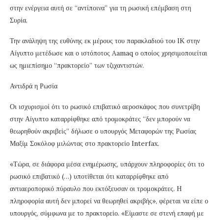
στην ενέργεια αυτή σε “αντίποινα” για τη ρωσική επέμβαση στη
Συρία.
Την ανάληψη της ευθύνης εκ μέρους του παρακλαδιού του ΙΚ στην
Αίγυπτο μετέδωσε και ο ιστόποτος Aamaq ο οποίος χρησιμοποιείται
ως ημιεπίσημο “πρακτορείο” των τζιχαντιστών.
Αντιδρά η Ρωσία
Οι ισχυρισμοί ότι το ρωσικό επιβατικό αεροσκάφος που συνετρίβη
στην Αίγυπτο καταρρίφθηκε από τρομοκράτες “δεν μπορούν να
θεωρηθούν ακριβείς” δήλωσε ο υπουργός Μεταφορών της Ρωσίας
Μαξίμ Σοκόλοφ μιλώντας στο πρακτορείο Interfax.
«Τώρα, σε διάφορα μέσα ενημέρωσης, υπάρχουν πληροφορίες ότι το
ρωσικό επιβατικό (…) υποτίθεται ότι καταρρίφθηκε από
αντιαεροπορικό πύραυλο που εκτόξευσαν οι τρομοκράτες. Η
πληροφορία αυτή δεν μπορεί να θεωρηθεί ακριβής», φέρεται να είπε ο
υπουργός, σύμφωνα με το πρακτορείο. «Είμαστε σε στενή επαφή με