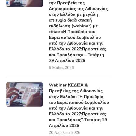
την Πρεσβεία της
Δημοκρατίας της Λιθουανίας
στην Ελλάδα με μεγάλη
επιτυχία διαδικτυακή
εκδήλωση (webinar) με
Ελληνοτουρκικά 2026: Στρατηγικά
Η Εξέλιξη της Στρατηγι
τίτλο: «Η Προεδρία του
Αδιέξοδα & Κρίσιμες αποφάσεις –
Ταυτότητας της ΕΕ μέσα από
Ευρωπαϊκού Συμβουλίου
Από τα...
από την Λιθουανία και την
4 Μαΐου, 2026
Ελλάδα το 2027:Προοπτικές
30 Μαΐου, 2026
και Προκλήσεις» – Τετάρτη
29 Απριλίου 2026
9 Μαΐου, 2026
Webinar ΚΕΔΙΣΑ &
Πρεσβείας της Λιθουανίας
στην Ελλάδα: “Η Προεδρία
του Ευρωπαϊκού Συμβουλίου
από την Λιθουανία και την
Ελλάδα το 2027:Προοπτικές
και Προκλήσεις”-Τετάρτη 29
Απριλίου 2026
20 Απριλίου, 2026