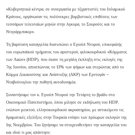
«Κυβερνητικά κέντρα, σε συνεργασία με τζιχαντιστές του Ισλαμικού
Κράτους, οργάνωσαν τις πολύνεκρες βομβιστικές επιθέσεις των
τεσσάρων τελευταίων μηνών στην Aγκυρα, το Σουρούτς και το
Ντιγιάρμπακιρ».
Τη βαρύτατη καταγγελία διατυπώνει ο Εγιούπ Ντορού, επικεφαλής
του ευρωπαϊκού τμήματος του αριστερού, φιλοκουρδικού «Κόμματος
των Λαών» (HDP), που έκανε τη μεγάλη έκπληξη στις εκλογές της
7ης Ιουνίου, αποσπώντας το 13% των ψήφων και στερώντας από το
Κόμμα Δικαιοσύνης και Ανάπτυξης (ΑΚΡ) των Ερντογάν –
Νταβούτογλου την ποθητή αυτοδυναμία.
Συναντήσαμε τον κ. Εγιούπ Ντορού την Τετάρτη το βράδυ στο
Οικονομικό Πανεπιστήμιο, όπου μίλησε σε εκδήλωση του HDP,
ενώπιον μεικτού, ελληνοκουρδικού ακροατηρίου, με αντικείμενο τις
δραματικές εξελίξεις στην Τουρκία ενόψει των πρόωρων εκλογών της
1ης Νοεμβρίου. Του ζητήσαμε να στοιχειοθετήσει την καταγγελία του
και ιδού τι μας απάντησε: