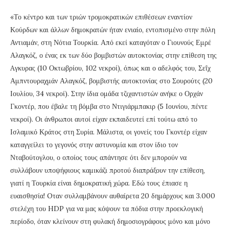
«Το κέντρο και των τριών τρομοκρατικών επιθέσεων εναντίον
Κούρδων και άλλων δημοκρατών ήταν ενιαίο, εντοπισμένο στην πόλη
Αντιαμάν, στη Νότια Τουρκία. Από εκεί καταγόταν ο Γιουνούς Εμρέ
Αλαγκόζ, ο ένας εκ των δύο βομβιστών αυτοκτονίας στην επίθεση της
Aγκυρας (10 Οκτωβρίου, 102 νεκροί), όπως και ο αδελφός του, Σεΐχ
Αμπντουραχμάν Αλαγκόζ, βομβιστής αυτοκτονίας στο Σουρούτς (20
Ιουλίου, 34 νεκροί). Στην ίδια ομάδα τζιχαντιστών ανήκε ο Ορχάν
Γκοντέρ, που έβαλε τη βόμβα στο Ντιγιάρμπακιρ (5 Ιουνίου, πέντε
νεκροί). Οι άνθρωποι αυτοί είχαν εκπαιδευτεί επί τούτω από το
Ισλαμικό Κράτος στη Συρία. Μάλιστα, οι γονείς του Γκοντέρ είχαν
καταγγείλει το γεγονός στην αστυνομία και στον ίδιο τον
Νταβούτογλου, ο οποίος τους απάντησε ότι δεν μπορούν να
συλλάβουν υποψήφιους καμικάζι προτού διαπράξουν την επίθεση,
γιατί η Τουρκία είναι δημοκρατική χώρα. Εδώ τους έπιασε η
ευαισθησία! Oταν συλλαμβάνουν αυθαίρετα 20 δημάρχους και 3.000
στελέχη του HDP για να μας κόψουν τα πόδια στην προεκλογική
περίοδο, όταν κλείνουν στη φυλακή δημοσιογράφους μόνο και μόνο