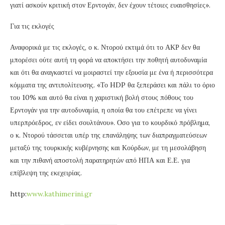
γιατί ασκούν κριτική στον Ερντογάν, δεν έχουν τέτοιες ευαισθησίες».
Για τις εκλογές
Αναφορικά με τις εκλογές, ο κ. Ντορού εκτιμά ότι το ΑΚΡ δεν θα
μπορέσει ούτε αυτή τη φορά να αποκτήσει την ποθητή αυτοδυναμία
και ότι θα αναγκαστεί να μοιραστεί την εξουσία με ένα ή περισσότερα
κόμματα της αντιπολίτευσης. «Το HDP θα ξεπεράσει και πάλι το όριο
του 10% και αυτό θα είναι η χαριστική βολή στους πόθους του
Ερντογάν για την αυτοδυναμία, η οποία θα του επέτρεπε να γίνει
υπερπρόεδρος, εν είδει σουλτάνου». Οσο για το κουρδικό πρόβλημα,
ο κ. Ντορού τάσσεται υπέρ της επανάληψης των διαπραγματεύσεων
μεταξύ της τουρκικής κυβέρνησης και Κούρδων, με τη μεσολάβηση
και την πιθανή αποστολή παρατηρητών από ΗΠΑ και Ε.Ε. για
επίβλεψη της εκεχειρίας.
http:
www.kathimerini.gr