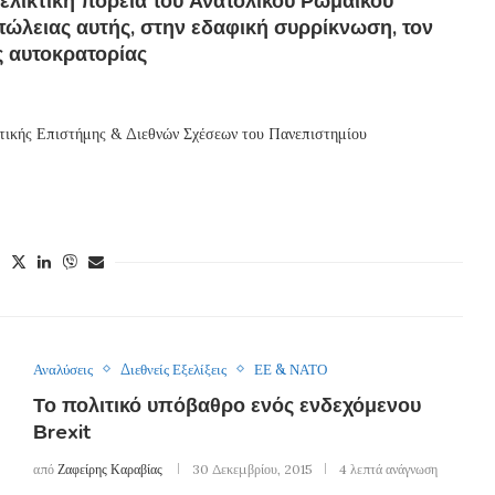
ελικτική πορεία του Ανατολικού Ρωμαϊκού
πώλειας αυτής, στην εδαφική συρρίκνωση, τον
ς αυτοκρατορίας
ιτικής Επιστήμης & Διεθνών Σχέσεων του Πανεπιστημίου
Αναλύσεις
Διεθνείς Εξελίξεις
ΕΕ & ΝΑΤΟ
Το πολιτικό υπόβαθρο ενός ενδεχόμενου
Βrexit
από
Ζαφείρης Καραβίας
30 Δεκεμβρίου, 2015
4 λεπτά ανάγνωση