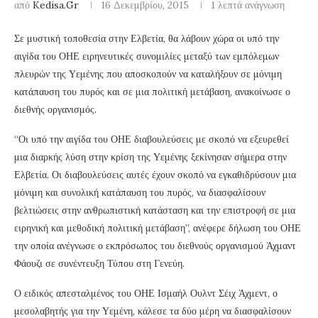
από
Kedisa.gr
16 Δεκεμβρίου, 2015
1 λεπτά ανάγνωση
Σε μυστική τοποθεσία στην Ελβετία, θα λάβουν χώρα οι υπό την
αιγίδα του ΟΗΕ ειρηνευτικές συνομιλίες μεταξύ των εμπόλεμων
πλευρών της Υεμένης που αποσκοπούν να καταλήξουν σε μόνιμη
κατάπαυση του πυρός και σε μια πολιτική μετάβαση, ανακοίνωσε ο
διεθνής οργανισμός.
“Οι υπό την αιγίδα του ΟΗΕ διαβουλεύσεις με σκοπό να εξευρεθεί
μια διαρκής λύση στην κρίση της Υεμένης ξεκίνησαν σήμερα στην
Ελβετία. Οι διαβουλεύσεις αυτές έχουν σκοπό να εγκαθιδρύσουν μια
μόνιμη και συνολική κατάπαυση του πυρός, να διασφαλίσουν
βελτιώσεις στην ανθρωπιστική κατάσταση και την επιστροφή σε μια
ειρηνική και μεθοδική πολιτική μετάβαση”, ανέφερε δήλωση του ΟΗΕ
την οποία ανέγνωσε ο εκπρόσωπος του διεθνούς οργανισμού Άχμαντ
Φάουζι σε συνέντευξη Τύπου στη Γενεύη.
Ο ειδικός απεσταλμένος του ΟΗΕ Ισμαήλ Ουλντ Σέιχ Άχμεντ, ο
μεσολαβητής για την Υεμένη, κάλεσε τα δύο μέρη να διασφαλίσουν