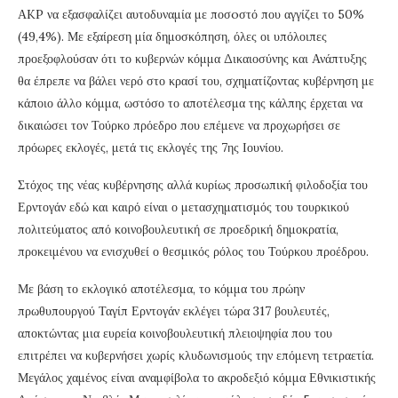
ΑKP να εξασφαλίζει αυτοδυναμία με ποσoστό που αγγίζει το 50%
(49,4%). Με εξαίρεση μία δημοσκόπηση, όλες οι υπόλοιπες
προεξοφλούσαν ότι το κυβερνών κόμμα Δικαιοσύνης και Ανάπτυξης
θα έπρεπε να βάλει νερό στο κρασί του, σχηματίζοντας κυβέρνηση με
κάποιο άλλο κόμμα, ωστόσο το αποτέλεσμα της κάλπης έρχεται να
δικαιώσει τον Τούρκο πρόεδρο που επέμενε να προχωρήσει σε
πρόωρες εκλογές, μετά τις εκλογές της 7ης Ιουνίου.
Στόχος της νέας κυβέρνησης αλλά κυρίως προσωπική φιλοδοξία του
Ερντογάν εδώ και καιρό είναι ο μετασχηματισμός του τουρκικού
πολιτεύματος από κοινοβουλευτική σε προεδρική δημοκρατία,
προκειμένου να ενισχυθεί ο θεσμικός ρόλος του Τούρκου προέδρου.
Με βάση το εκλογικό αποτέλεσμα, το κόμμα του πρώην
πρωθυπουργού Ταγίπ Ερντογάν εκλέγει τώρα 317 βουλευτές,
αποκτώντας μια ευρεία κοινοβουλευτική πλειοψηφία που του
επιτρέπει να κυβερνήσει χωρίς κλυδωνισμούς την επόμενη τετραετία.
Μεγάλος χαμένος είναι αναμφίβολα το ακροδεξιό κόμμα Εθνικιστικής