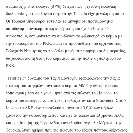
συμμετοχής στις εκλογές (87%) δείχνει πως η χθεσινή εκλογική
διαδικασία για το εκλογικό σώμα στην Τουρκία είχε μεγάλη σημασία.
Οι Τούρκοι ψηφοφόροι έστειλαν το μήνυμα ότι προτιμούν μια
αυτοδύναμη μονοκομματική κυβέρνηση και όχι κυβερνητικό
συνασπισμό, ενώ φαίνεται να συνέδεσαν το φιλοκουρδικό κόμμα με
την τρομοκρατία του ΡΚΚ, παρά τις προσπάθειες του αρχηγού του,
Σελαχατίν Ντεμιρτάς να προβάλει μηνύματα ειρήνης και δημοκρατίας,
διαχωρίζοντας τη θέση του κόμματος με την πολιτική πολέμου του
ΡΚΚ.
-Η επίδειξη δύναμης του Ταγίπ Ερντογάν εφαρμόζοντας την πάγια
τακτική του να φιμώνει αντιπολιτευόμενα ΜΜΕ φαίνεται να έπιασε
τόπο αφού μέσα σε λίγους μήνες από τις εκλογές του Ιουνίου, το
κόμμα του κατάφερε να ενισχυθεί τουλάχιστον κατά 9 μονάδες. Στις 7
Ιουνίου το AKP είχε προσελκύσει μόνο το 40,9% των ψήφων
χάνοντας την αυτοδυναμία που κατείχε τα τελευταία 13 χρόνια. Αλλά
και η επίσκεψη της Γερμανίδας καγκελαρίου Άνγκελα Μέρκελ στην
Τουρκία, λίγες ημέρες πριν τις εκλογές, του έδωσε πόντους δείχνοντας