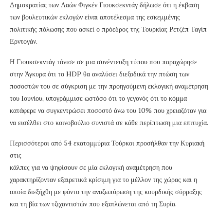
Δημοκρατίας των Λαών Φιγκέν Γιουκσεκντάγ δήλωσε ότι η έκβαση
των βουλευτικών εκλογών είναι αποτέλεσμα της εσκεμμένης
πολιτικής πόλωσης που ασκεί ο πρόεδρος της Τουρκίας Ρετζέπ Ταγίπ
Ερντογάν.
Η Γιουκσεκντάγ τόνισε σε μια συνέντευξη τύπου που παραχώρησε
στην Άγκυρα ότι το HDP θα αναλύσει διεξοδικά την πτώση των
ποσοστών του σε σύγκριση με την προηγούμενη εκλογική αναμέτρηση
του Ιουνίου, υπογράμμισε ωστόσο ότι το γεγονός ότι το κόμμα
κατάφερε να συγκεντρώσει ποσοστό άνω του 10% που χρειαζόταν για
να εισέλθει στο κοινοβούλιο συνιστά σε κάθε περίπτωση μια επιτυχία.
Περισσότεροι από 54 εκατομμύρια Τούρκοι προσήλθαν την Κυριακή
στις
κάλπες για να ψηφίσουν σε μία εκλογική αναμέτρηση που
χαρακτηρίζονταν εξαιρετικά κρίσιμη για το μέλλον της χώρας και η
οποία διεξήχθη με φόντο την αναζωπύρωση της κουρδικής σύρραξης
και τη βία των τζιχαντιστών που εξαπλώνεται από τη Συρία.