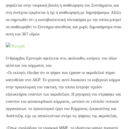
ψηφίζεται στην τουρκική βουλή η αναθεώρηση του Συντάγματος και
στη συνέχεια εγκρίνεται ή όχι η αναθεώρηση με δημοψήφισμα. Αξίζει
να σημειωθεί ότι η κοινοβουλευτική πλειοψηφία με την οποία μπορεί
να αναθεωρηθεί το Σύνταγμα απευθείας και χωρίς δημοψήφισμα είναι
αυτή των 367 εδρών.
Ο θρίαμβος Ερντογάν οφείλεται στις ακόλουθες κινήσεις του ιδίου
αλλά και του κόμματός του:
-Οι εκλογές έδειξαν ότι οι ψήφοι που έχασαν οι ακροδεξιοί πήγαν
κατευθείαν στο ΑKP. Το γεγονός αυτό δικαιώνει το κυβερνών κόμμα
στην προεκλογική του τακτική, την οποία έστρεψε σχεδόν
εξολοκλήρου εναντίον των ακροδεξιών. Η ρητορική του στράφηκε και
εναντίον του φιλοκουρδικού κόμματος, ωστόσο σε επίπεδο τοπικών
οργανώσεων, το προεκλογικό έργο του Κόμματος Δικαιοσύνης και
Ανάπτυξης είχε ως αποκλειστικό στόχο τις ψήφους της ακροδεξιάς.
-Όπως σχολιάζουν τα τουρκικά ΜΜΕ, το ιδιαίτερα υψηλό ποσοστό