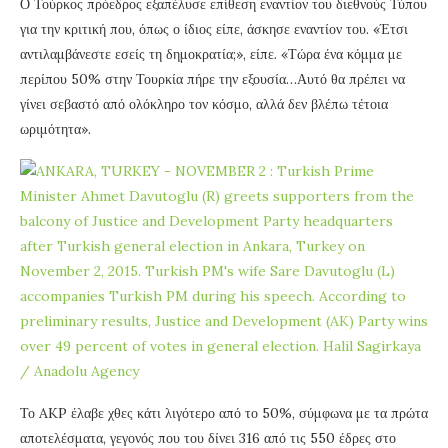
Ο Τούρκος πρόεδρος εξαπέλυσε επίθεση εναντίον του διεθνούς Τύπου
για την κριτική που, όπως ο ίδιος είπε, άσκησε εναντίον του. «Έτσι
αντιλαμβάνεστε εσείς τη δημοκρατία;», είπε. «Τώρα ένα κόμμα με
περίπου 50% στην Τουρκία πήρε την εξουσία…Αυτό θα πρέπει να
γίνει σεβαστό από ολόκληρο τον κόσμο, αλλά δεν βλέπω τέτοια
ωριμότητα».
Το AKP έλαβε χθες κάτι λιγότερο από το 50%, σύμφωνα με τα πρώτα
αποτελέσματα, γεγονός που του δίνει 316 από τις 550 έδρες στο