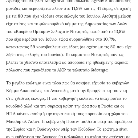
Δράσης του Ντεβλέτ Μπαχτσελί, που απώλεσε σχεδόν 5 ποσοστιαίες
μονάδες και περιορίζεται πλέον στο 11,9% και τις 41 έδρες, σε σχέση
με τις 80 που είχε κέρδισε στις εκλογές του Ιουνίου. Αισθητή μείωση
είχε επίσης και το φιλοκουρδικό κόμμα της Δημοκρατίας των Λαών
του «Κούρδου Ομπάμα» Σελαχατίν Ντεμιρτάς, αφού από το 13,8%
που είχε κερδίσει τον Ιούνιο, τώρα συρρικνώθηκε στο 10,7%,
κατακτώντας 59 κοινοβουλευτικές έδρες (σε σχέση με τις 80 που είχε
λάβει στις εκλογές του Ιουνίου). Το κόμμα του Ντεμιρτάς πάντως
βλέπει το χθεσινό αποτέλεσμα ως απόρροια της ηθελημένης ακραίας
πόλωσης που προκάλεσε το AKP το τελευταίο διάστημα.
Το μεγάλο ερώτημα είναι τώρα πως θα ασκήσει εξουσία το κυβερνών
Κόμμα Δικαιοσύνης και Ανάπτυξης μετά την θριαμβευτική του νίκη
στις χθεσινές εκλογές. Η νέα κυβέρνηση καλείται να διαχειριστεί το
κουρδικό αλλά και την συριακή κρίση την ώρα που η Ρωσία και οι
ΗΠΑ κάνουν αισθητή την στρατιωτική τους παρουσία στη χώρα του
Μπασάρ αλ Άσαντ. Η κυβέρνηση Πούτιν τάσσεται υπέρ του προέδρου
της Συρίας και η Ουάσινγκτον υπέρ των Κούρδων. Το ερώτημα είναι
αν η κυβέρνηση της Άγκυρας θα μαλακώσει τη στάση της απέναντι σε