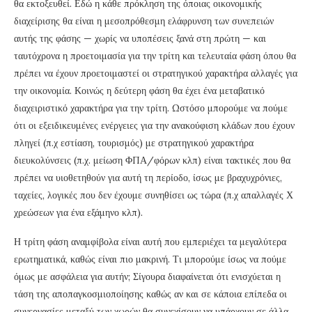
θα εκτοξευθεί. Εδώ η κάθε πρόκληση της όποιας οικονομικής
διαχείρισης θα είναι η μεσοπρόθεσμη ελάφρυνση των συνεπειών
αυτής της φάσης — χωρίς να υποπέσεις ξανά στη πρώτη — και
ταυτόχρονα η προετοιμασία για την τρίτη και τελευταία φάση όπου θα
πρέπει να έχουν προετοιμαστεί οι στρατηγικού χαρακτήρα αλλαγές για
την οικονομία. Κοινώς η δεύτερη φάση θα έχει ένα μεταβατικό
διαχειριστικό χαρακτήρα για την τρίτη. Ωστόσο μπορούμε να πούμε
ότι οι εξειδικευμένες ενέργειες για την ανακούφιση κλάδων που έχουν
πληγεί (π.χ εστίαση, τουρισμός) με στρατηγικού χαρακτήρα
διευκολύνσεις (π.χ. μείωση ΦΠΑ/φόρων κλπ) είναι τακτικές που θα
πρέπει να υιοθετηθούν για αυτή τη περίοδο, ίσως με βραχυχρόνιες,
ταχείες, λογικές που δεν έχουμε συνηθίσει ως τώρα (π.χ απαλλαγές Χ
χρεώσεων για ένα εξάμηνο κλπ).
Η τρίτη φάση αναμφίβολα είναι αυτή που εμπεριέχει τα μεγαλύτερα
ερωτηματικά, καθώς είναι πιο μακρινή. Τι μπορούμε ίσως να πούμε
όμως με ασφάλεια για αυτήν; Σίγουρα διαφαίνεται ότι ενισχύεται η
τάση της αποπαγκοσμιοποίησης καθώς αν και σε κάποια επίπεδα οι
συνεργασίες μεταξύ των χωρών θα συνεχίσουν να υπάρχουν σε άλλα