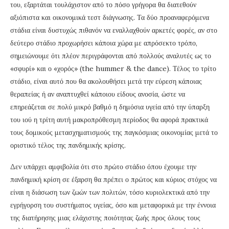
του, εξαρτάται τουλάχιστον από το πόσο γρήγορα θα διατεθούν
αξιόπιστα και οικονομικά τεστ διάγνωσης. Τα δύο προαναφερόμενα
στάδια είναι δυστυχώς πιθανόν να εναλλαχθούν αρκετές φορές, αν στο
δεύτερο στάδιο προχωρήσει κάποια χώρα με απρόσεκτο τρόπο,
σημειώνουμε ότι πλέον περιγράφονται από πολλούς αναλυτές ως το
«σφυρί» και ο «χορός» (the hummer & the dance). Τέλος το τρίτο
στάδιο, είναι αυτό που θα ακολουθήσει μετά την εύρεση κάποιας
θεραπείας ή αν αναπτυχθεί κάποιου είδους ανοσία, ώστε να
επηρεάζεται σε πολύ μικρό βαθμό η δημόσια υγεία από την ύπαρξη
του ιού η τρίτη αυτή μακροπρόθεσμη περίοδος θα αφορά πρακτικά
τους δομικούς μετασχηματισμούς της παγκόσμιας οικονομίας μετά το
οριστικό τέλος της πανδημικής κρίσης.
Δεν υπάρχει αμφιβολία ότι στο πρώτο στάδιο όπου έχουμε την
πανδημική κρίση σε έξαρση θα πρέπει ο πρώτος και κύριος στόχος να
είναι η διάσωση των ζωών των πολιτών, τόσο κυριολεκτικά από την
εγρήγορση του συστήματος υγείας, όσο και μεταφορικά με την έννοια
της διατήρησης μιας ελάχιστης ποιότητας ζωής προς όλους τους