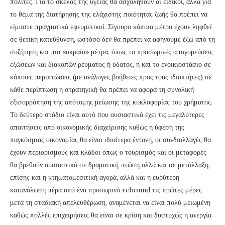
πολίτες. Για το σκέλος της υγείας θα ασχοληθούν οι ειδικοί, αλλά για
το θέμα της διατήρησης της ελάχιστης ποιότητας ζωής θα πρέπει να
είμαστε πραγματικά εφευρετικοί. Σίγουρα κάποια μέτρα έχουν ληφθεί
σε θετική κατεύθυνση, ωστόσο δεν θα πρέπει να αφήνουμε έξω από τη
συζήτηση και πιο «ακραία» μέτρα, όπως το προσωρινές απαγορεύσεις
εξώσεων και διακοπών ρεύματος ή ύδατος, ή και το ενοικιοστάσιο σε
κάποιες περιπτώσεις (με ανάλογες βοήθειες προς τους ιδιοκτήτες) σε
κάθε περίπτωση η στρατηγική θα πρέπει να αφορά τη συνολική
εξισορρόπηση της απότομης μείωσης της κυκλοφορίας του χρήματος.
Το δεύτερο στάδιο είναι αυτό που ουσιαστικά έχει τις μεγαλύτερες
απαιτήσεις από οικονομικής διαχείρισης καθώς η ύφεση της
παγκόσμιας οικονομίας θα είναι ιδιαίτερα έντονη, οι συνδιαλλαγές θα
έχουν περιορισμούς και κλάδοι όπως ο τουρισμός και οι μεταφορές
θα βρεθούν ουσιαστικά σε δραματική πτώση αλλά και σε μετάλλαξη,
επίσης και η κτηματομεσιτική αγορά, αλλά και η ευρύτερη
κατανάλωση πέρα από ένα προσωρινό rebound τις πρώτες μέρες
μετά τη σταδιακή απελευθέρωση, αναμένεται να είναι πολύ μειωμένη
καθώς πολλές επιχειρήσεις θα είναι σε κρίση και δυστυχώς η ανεργία