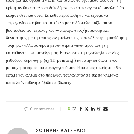
ερωτηματικό αφορά την Ε.Ε. και το πώς θα βγει μέσα από αυτή τη
κρίση, αν θα αποτελέσει δηλαδή ένα ενιαίο παραγωγικό σύνολο ή θα
κερματιστεί και αυτό. Σε κάθε περίπτωση αν και έχουμε να
τετραγωνίσουμε βασικά το κύκλο με το δύσκολο παζλ του να
βελτιώσεις τις τεχνολογικές — παραγωγικές/μεταποιητικές
δυνατότητες με τη ταυτόχρονη μείωση της κατανάλωσης, η υιοθέτηση
τολμηρών αλλά συγκροτημένων στρατηγικών προς αυτή τη
κατεύθυνση είναι μονόδρομος. Επένδυση στη τεχνολογία, σε νέες
μεθόδους παραγωγής (πχ 3D printing ) και στην επιδίωξη ενός
μετασχηματισμού του παραγωγικού μοντέλου προς τομείς που δεν
είχαμε καν αγγίξει στο παρελθόν τουλάχιστον σε ευρεία κλίμακα,
αποτελούν πιθανή διέξοδο επιβίωσης.
0 comments
0
ΣΩΤΉΡΗΣ ΚΑΤΣΈΛΟΣ