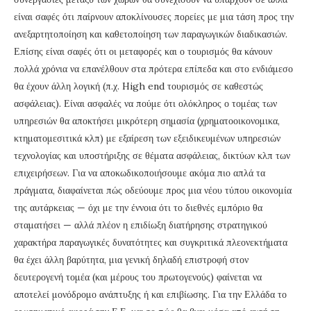
είναι σαφές ότι παίρνουν αποκλίνουσες πορείες με μια τάση προς την
ανεξαρτητοποίηση και καθετοποίηση των παραγωγικών διαδικασιών.
Επίσης είναι σαφές ότι οι μεταφορές και ο τουρισμός θα κάνουν
πολλά χρόνια να επανέλθουν στα πρότερα επίπεδα και στο ενδιάμεσο
θα έχουν άλλη λογική (π.χ. High end τουρισμός σε καθεστώς
ασφάλειας). Είναι ασφαλές να πούμε ότι ολόκληρος ο τομέας των
υπηρεσιών θα αποκτήσει μικρότερη σημασία (χρηματοοικονομικα,
κτηματομεσιτικά κλπ) με εξαίρεση των εξειδικευμένων υπηρεσιών
τεχνολογίας και υποστήριξης σε θέματα ασφάλειας, δικτύων κλπ των
επιχειρήσεων. Για να αποκωδικοποιήσουμε ακόμα πιο απλά τα
πράγματα, διαφαίνεται πώς οδεύουμε προς μια νέου τύπου οικονομία
της αυτάρκειας — όχι με την έννοια ότι το διεθνές εμπόριο θα
σταματήσει — αλλά πλέον η επιδίωξη διατήρησης στρατηγικού
χαρακτήρα παραγωγικές δυνατότητες και συγκριτικά πλεονεκτήματα
θα έχει άλλη βαρύτητα, μια γενική δηλαδή επιστροφή στον
δευτερογενή τομέα (και μέρους του πρωτογενούς) φαίνεται να
αποτελεί μονόδρομο ανάπτυξης ή και επιβίωσης. Για την Ελλάδα το