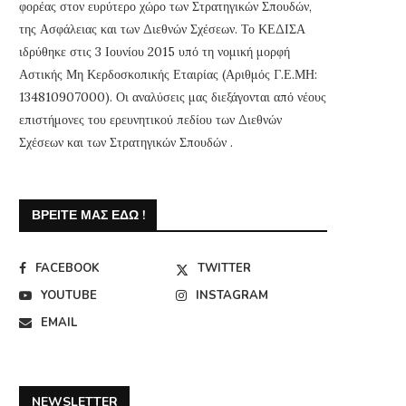
φορέας στον ευρύτερο χώρο των Στρατηγικών Σπουδών,
της Ασφάλειας και των Διεθνών Σχέσεων. Το ΚΕΔΙΣΑ
ιδρύθηκε στις 3 Ιουνίου 2015 υπό τη νομική μορφή
Αστικής Μη Κερδοσκοπικής Εταιρίας (Αριθμός Γ.Ε.ΜΗ:
134810907000). Οι αναλύσεις μας διεξάγονται από νέους
επιστήμονες του ερευνητικού πεδίου των Διεθνών
Σχέσεων και των Στρατηγικών Σπουδών .
ΒΡΕΊΤΕ ΜΑΣ ΕΔΏ !
FACEBOOK
TWITTER
YOUTUBE
INSTAGRAM
Webinar ΚΕΔΙΣΑ & Πρεσβείας της
Το ΚΕΔΙΣΑ σας εύχεται Κα
EMAIL
Λιθουανίας στην Ελλάδα: “Η
και Καλή Ανάσταση
Προεδρία...
7 Απριλίου, 2026
20 Απριλίου, 2026
NEWSLETTER