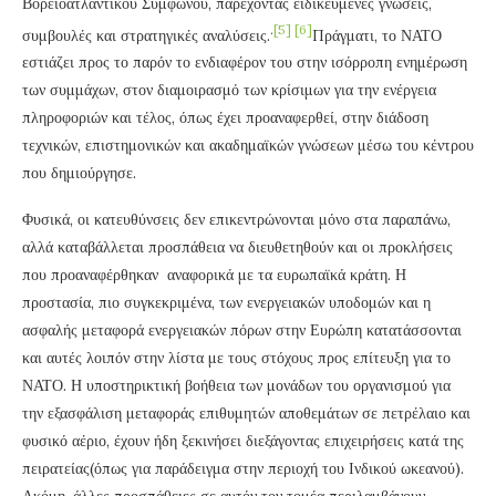
Βορειοατλαντικού Συμφώνου, παρέχοντας ειδικευμένες γνώσεις,
.
[5]
[6]
συμβουλές και στρατηγικές αναλύσεις.
Πράγματι, το ΝΑΤΟ
εστιάζει προς το παρόν το ενδιαφέρον του στην ισόρροπη ενημέρωση
των συμμάχων, στον διαμοιρασμό των κρίσιμων για την ενέργεια
πληροφοριών και τέλος, όπως έχει προαναφερθεί, στην διάδοση
τεχνικών, επιστημονικών και ακαδημαϊκών γνώσεων μέσω του κέντρου
που δημιούργησε.
Φυσικά, οι κατευθύνσεις δεν επικεντρώνονται μόνο στα παραπάνω,
αλλά καταβάλλεται προσπάθεια να διευθετηθούν και οι προκλήσεις
που προαναφέρθηκαν αναφορικά με τα ευρωπαϊκά κράτη. Η
προστασία, πιο συγκεκριμένα, των ενεργειακών υποδομών και η
ασφαλής μεταφορά ενεργειακών πόρων στην Ευρώπη κατατάσσονται
και αυτές λοιπόν στην λίστα με τους στόχους προς επίτευξη για το
ΝΑΤΟ. Η υποστηρικτική βοήθεια των μονάδων του οργανισμού για
την εξασφάλιση μεταφοράς επιθυμητών αποθεμάτων σε πετρέλαιο και
φυσικό αέριο, έχουν ήδη ξεκινήσει διεξάγοντας επιχειρήσεις κατά της
πειρατείας(όπως για παράδειγμα στην περιοχή του Ινδικού ωκεανού).