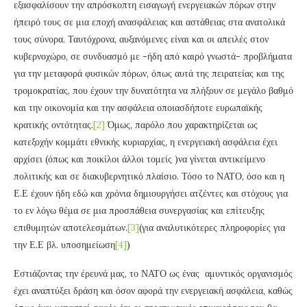
εξασφαλίσουν την απρόσκοπτη εισαγωγή ενεργειακών πόρων στην
ήπειρό τους σε μια εποχή ανασφάλειας και αστάθειας στα ανατολικά
τους σύνορα. Ταυτόχρονα, αυξανόμενες είναι και οι απειλές στον
κυβερνοχώρο, σε συνδυασμό με -ήδη από καιρό γνωστά- προβλήματα
για την μεταφορά φυσικών πόρων, όπως αυτά της πειρατείας και της
τρομοκρατίας, που έχουν την δυνατότητα να πλήξουν σε μεγάλο βαθμό
και την οικονομία και την ασφάλεια οποιασδήποτε ευρωπαϊκής
κρατικής οντότητας.
[2]
Όμως, παρόλο που χαρακτηρίζεται ως
κατεξοχήν κομμάτι εθνικής κυριαρχίας, η ενεργειακή ασφάλεια έχει
αρχίσει (όπως και ποικίλοι άλλοι τομείς )να γίνεται αντικείμενο
πολιτικής και σε διακυβερνητικό πλαίσιο. Τόσο το ΝΑΤΟ, όσο και η
Ε.Ε έχουν ήδη εδώ και χρόνια δημιουργήσει ατζέντες και στόχους για
το εν λόγω θέμα σε μια προσπάθεια συνεργασίας και επίτευξης
επιθυμητών αποτελεσμάτων.
[3]
(για αναλυτικότερες πληροφορίες για
την Ε.Ε βλ. υποσημείωση
[4]
)
Εστιάζοντας την έρευνά μας, το ΝΑΤΟ ως ένας αμυντικός οργανισμός
έχει αναπτύξει δράση και όσον αφορά την ενεργειακή ασφάλεια, καθώς