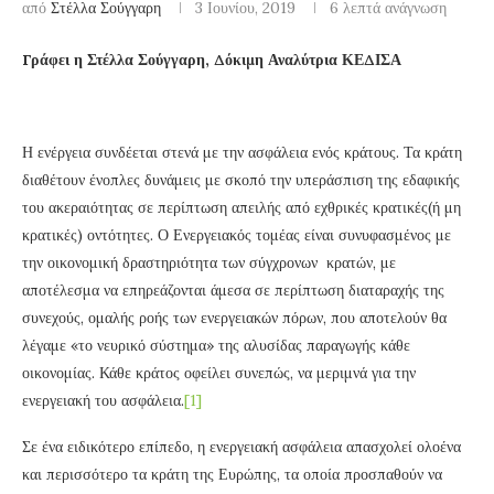
από
Στέλλα Σούγγαρη
3 Ιουνίου, 2019
6 λεπτά ανάγνωση
Γράφει η Στέλλα Σούγγαρη, Δόκιμη Αναλύτρια ΚΕΔΙΣΑ
Η ενέργεια συνδέεται στενά με την ασφάλεια ενός κράτους. Τα κράτη
διαθέτουν ένοπλες δυνάμεις με σκοπό την υπεράσπιση της εδαφικής
του ακεραιότητας σε περίπτωση απειλής από εχθρικές κρατικές(ή μη
κρατικές) οντότητες. Ο Ενεργειακός τομέας είναι συνυφασμένος με
την οικονομική δραστηριότητα των σύγχρονων κρατών, με
αποτέλεσμα να επηρεάζονται άμεσα σε περίπτωση διαταραχής της
συνεχούς, ομαλής ροής των ενεργειακών πόρων, που αποτελούν θα
λέγαμε «το νευρικό σύστημα» της αλυσίδας παραγωγής κάθε
οικονομίας. Κάθε κράτος οφείλει συνεπώς, να μεριμνά για την
ενεργειακή του ασφάλεια.
[1]
Σε ένα ειδικότερο επίπεδο, η ενεργειακή ασφάλεια απασχολεί ολοένα
και περισσότερο τα κράτη της Ευρώπης, τα οποία προσπαθούν να