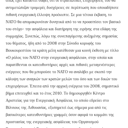
όπως έχει καταστεί σαφές ότι οι στρατιωτικές επιχειρήσεις του θα
αντιμετώπιζαν τρομερές δυσχέρειες σε περίπτωση που οποιαδήποτε
πιθανή ενεργειακή έλλειψη προέκυπτε. Σε μια τέτοια έκβαση, το
ΝΑΤΟ θα απομακρυνόταν δυνητικά από το να προασπίσει τον βασικό
του στόχο- την ασφάλεια και διατήρηση της ειρήνης στα εδάφη της
συμμαχίας. Συνεπώς, λόγω της συνεπαγόμενης αυξημένης σημασίας
του θέματος, ήδη από το 2008 στην Σύνοδο κορυφής του
Βουκουρεστίου τα κράτη μέλη κατέθεσαν μια κοινή έκθεση με τίτλο
«Ο ρόλος του ΝΑΤΟ στην ενεργειακή ασφάλεια», στην οποία και
παρατίθενται οι κατευθυντήριες αρχές και πιθανές μεταγενέστερες
ενέργειες που θα μπορούσε το ΝΑΤΟ να αναλάβει με σκοπό την
κάλυψη των αναγκών των κρατών μελών του όσο και των δικών του
επιχειρήσεων. Έπειτα από την αρχική ενέργεια του 2008, σημαντικό
βήμα επιτευχθεί και το έτος 2010. Το δημιουργηθέν Κέντρο
Αριστείας για την Ενεργειακή Ασφάλεια, το οποίο εδρεύει στο
Βίλνιους της Λιθουανίας, εξυπηρετεί έως σήμερα μια από τις
βασικότερες κατευθυντήριες γραμμές όσον αφορά το κομμάτι της
προστασίας της ενεργειακής ασφάλειας του Οργανισμού