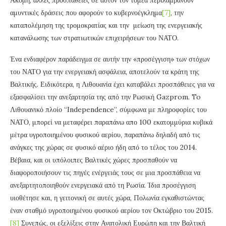
Ακόμη, άλλες προσπάθειες σε αυτόν τον τομέα περιλαμβάνουν
αμυντικές δράσεις που αφορούν το κυβερνοέγκλημα
[7]
, την
καταπολέμηση της τρομοκρατίας και την μείωση της ενεργειακής
κατανάλωσης των στρατιωτικών επιχειρήσεων του ΝΑΤΟ.
Ένα ενδιαφέρον παράδειγμα σε αυτήν την «προσέγγιση» των στόχων
του ΝΑΤΟ για την ενεργειακή ασφάλεια, αποτελούν τα κράτη της
Βαλτικής. Ειδικότερα, η Λιθουανία έχει καταβάλει προσπάθειες για να
εξασφαλίσει την ανεξαρτησία της από την Ρωσική Gazprom. To
Λιθουανικό πλοίο “Independence”, σύμφωνα με πληροφορίες του
ΝΑΤΟ, μπορεί να μεταφέρει παραπάνω απο 100 εκατομμύρια κυβικά
μέτρα υγροποιημένου φυσικού αερίου, παραπάνω δηλαδή από τις
ανάγκες της χώρας σε φυσικό αέριο ήδη από το τέλος του 2014.
Βέβαια, και οι υπόλοιπες Βαλτικές χώρες προσπαθούν να
διαφοροποιήσουν τις πηγές ενέργειάς τους σε μια προσπάθεια να
ανεξαρτητοποιηθούν ενεργειακά από τη Ρωσία. Ίδια προσέγγιση
υιοθέτησε και, η γειτονική σε αυτές χώρα, Πολωνία εγκαθιστώντας
έναν σταθμό υγροποιημένου φυσικού αερίου τον Οκτώβριο του 2015.
[8]
Συνεπώς, οι εξελίξεις στην Ανατολική Ευρώπη και την Βαλτική