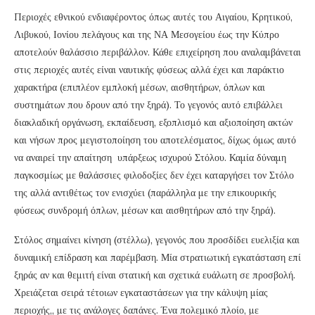
Περιοχές εθνικού ενδιαφέροντος όπως αυτές του Αιγαίου, Κρητικού,
Λιβυκού, Ιονίου πελάγους και της ΝΑ Μεσογείου έως την Κύπρο
αποτελούν θαλάσσιο περιβάλλον. Κάθε επιχείρηση που αναλαμβάνεται
στις περιοχές αυτές είναι ναυτικής φύσεως αλλά έχει και παράκτιο
χαρακτήρα (επιπλέον εμπλοκή μέσων, αισθητήρων, όπλων και
συστημάτων που δρουν από την ξηρά). Το γεγονός αυτό επιβάλλει
διακλαδική οργάνωση, εκπαίδευση, εξοπλισμό και αξιοποίηση ακτών
και νήσων προς μεγιστοποίηση του αποτελέσματος, δίχως όμως αυτό
να αναιρεί την απαίτηση υπάρξεως ισχυρού Στόλου. Καμία δύναμη
παγκοσμίως με θαλάσσιες φιλοδοξίες δεν έχει καταργήσει τον Στόλο
της αλλά αντιθέτως τον ενισχύει (παράλληλα με την επικουρικής
φύσεως συνδρομή όπλων, μέσων και αισθητήρων από την ξηρά).
Στόλος σημαίνει κίνηση (στέλλω), γεγονός που προσδίδει ευελιξία και
δυναμική επίδραση και παρέμβαση. Μία στρατιωτική εγκατάσταση επί
ξηράς αν και θεμιτή είναι στατική και σχετικά ευάλωτη σε προσβολή.
Χρειάζεται σειρά τέτοιων εγκαταστάσεων για την κάλυψη μίας
περιοχής,, με τις ανάλογες δαπάνες. Ένα πολεμικό πλοίο, με