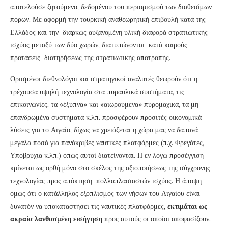
αποτελούσε ζητούμενο, δεδομένου του περιορισμού των διαθεσίμων
πόρων. Με αφορμή την τουρκική αναθεωρητική επιβουλή κατά της
Ελλάδος και την διαρκώς αυξανομένη υλική διαφορά στρατιωτικής
ισχύος μεταξύ των δύο χωρών, διατυπώνονται κατά καιρούς
προτάσεις διατηρήσεως της στρατιωτικής αποτροπής.
Ορισμένοι διεθνολόγοι και στρατηγικοί αναλυτές θεωρούν ότι η
τρέχουσα υψηλή τεχνολογία στα πυραυλικά συστήματα, τις
επικοινωνίες, τα «έξυπνα» και «αιωρούμενα» πυρομαχικά, τα μη
επανδρωμένα συστήματα κ.λπ. προσφέρουν προσιτές οικονομικά
λύσεις για το Αιγαίο, δίχως να χρειάζεται η χώρα μας να δαπανά
μεγάλα ποσά για πανάκριβες ναυτικές πλατφόρμες (π.χ. Φρεγάτες,
Υποβρύχια κ.λπ.) όπως αυτοί διατείνονται. Η εν λόγω προσέγγιση
κρίνεται ως ορθή μόνο στο σκέλος της αξιοποιήσεως της σύγχρονης
τεχνολογίας προς απόκτηση πολλαπλασιαστών ισχύος. Η άποψη
όμως ότι ο κατάλληλος εξοπλισμός των νήσων του Αιγαίου είναι
δυνατόν να υποκαταστήσει τις ναυτικές πλατφόρμες,
εκτιμάται ως
ακραία λανθασμένη εισήγηση
προς αυτούς οι οποίοι αποφασίζουν.