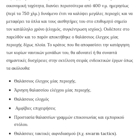
οικονομική ταχύτητα, διανύει περισσότερα από 400 ν.μ. ημερησίως
(περί τα 750 χλμ.) δυνάμενο έτσι να καλύψει μεγάλες περιοχές και να
μεταφέρει τα όπλα και τους αισθητήρες του στο επιθυμητό σημείο
τον κατάλληλο χρόνο (ελιγμός, συγκέντρωση ισχύος). Ουδέποτε στο
παρελθόν και το παρόν αποκτήθηκε ο θαλάσσιος έλεγχος μίας
περιοχής δίχως πλοία. Το κράτος που θα αποφασίσει την κατάργηση
των κυρίων ναυτικών μονάδων του, θα αδυνατεί ή θα συναντά
σημαντικές δυσχέρειες στην εκτέλεση σειράς ενδεικτικών έργων όπως
τα ακόλουθα:
Θαλάσσιος έλεγχος μίας περιοχής.
Άρνηση θαλασσίου ελέγχου μίας περιοχής.
Θαλάσσιος ελιγμός
Αμφίβιες επιχειρήσεις
Προστασία θαλασσίων γραμμών επικοινωνίας και εμπορικού
στόλου.
Θαλάσσιες τακτικές αιφνιδιασμού (π.χ. swarm tactics).