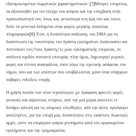
εξατομικευμένων σωματικών χαρακτηριστικών. [7]Μπορεί, επομένως,
να αξιοποιηθεί για τον έλεγχο του ατόμου και την επέμβαση στην
προσωπικότητά του, όπως και, γενικότερα στη ζωή του και τούτο,
διότι τα γενετικά δεδομένα είναι φορείς μεγάλης ποικιλίας
πληροφοριών[8] Έτσι, η δυνατότητα ανάλυσης του DNA για τη
διαπίστωση της ταυτότητας του δράστη εγκλημάτων, διαλευκάνει και
πιστοποιεί τον/τους δράστη/ες μιας εγκληματικής ενέργειας, σε
απόλυτο σχεδόν ποσοστό επιτυχίας πλην όμως, δημιουργεί μερικές
φορές και έντονη ανασφάλεια, τόσο λόγω της σχετικής ασάφειας του
νόμου, όσο και των υπόπτων που υποβάλλονται, μόνο όταν υπάρχουν
σοβαρές ενδείξεις ενοχής.
Η χρήση λοιπόν των νέων τεχνολογιών, με πρόφαση αρκετές φορές
γενικούς και αόριστους στόχους, από την μια μεριά αποτελεί εν
δυνάμει απειλή για τις ατομικές ελευθερίες, από την άλλη, προσφέρει
ασύλληπτες, για την εποχή μας, δυνατότητες στις εκάστοτε διωκτικές
αρχές, ώστε να επιφέρουν καίρια χτυπήματα κατά του οργανωμένου
εγκλήματος και της τρομοκρατίας.