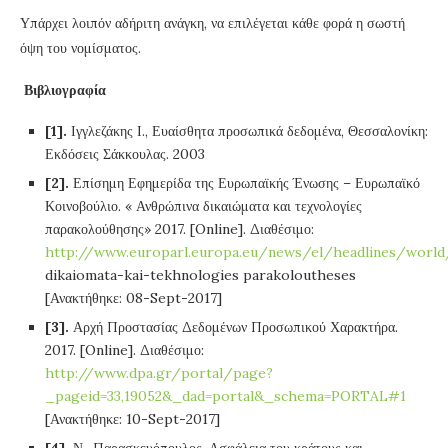
Υπάρχει λοιπόν αδήριτη ανάγκη, να επιλέγεται κάθε φορά η σωστή
όψη του νομίσματος.
Βιβλιογραφία
[1].
Ιγγλεζάκης Ι., Ευαίσθητα προσωπικά δεδομένα, Θεσσαλονίκη:
Εκδόσεις Σάκκουλας. 2003
[2].
Επίσημη Εφημερίδα της Ευρωπαϊκής Ένωσης – Ευρωπαϊκό
Κοινοβούλιο. « Ανθρώπινα δικαιώματα και τεχνολογίες
παρακολούθησης» 2017. [Online]. Διαθέσιμο:
http://www.europarl.europa.eu/news/el/headlines/world
dikaiomata-kai-tekhnologies parakoloutheses
[Ανακτήθηκε: 08-Sept-2017]
[3].
Αρχή Προστασίας Δεδομένων Προσωπικού Χαρακτήρα.
2017. [Online]. Διαθέσιμο:
http://www.dpa.gr/portal/page?
_pageid=33,19052&_dad=portal&_schema=PORTAL#1
[Ανακτήθηκε: 10-Sept-2017]