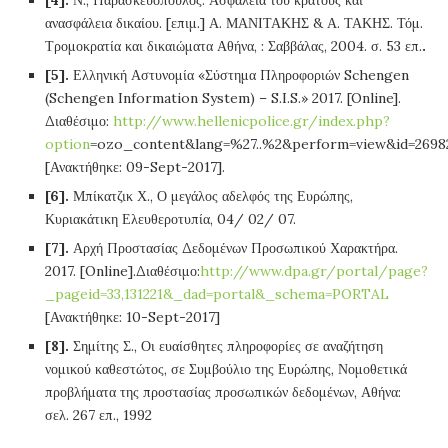
[4].
Ν., Παρασκευόπουλος. Ασφάλεια του κράτους και
ανασφάλεια δικαίου. [επιμ.] Α. ΜΑΝΙΤΑΚΗΣ & Α. ΤΑΚΗΣ. Τόμ.
Τρομοκρατία και δικαιώματα Αθήνα, : Σαββάλας, 2004. σ. 53 επ.
.
[5].
Ελληνική Αστυνομία «Σύστημα Πληροφοριών Schengen
(Schengen Information System) – S.I.S.» 2017. [Online].
Διαθέσιμο:
http://www.hellenicpolice.gr/index.php?
option
=ozo_content&lang=%27..%2&perform=view&id=2698
[Ανακτήθηκε: 09-Sept-2017].
[6].
Μπίκατζικ Χ., Ο μεγάλος αδελφός της Ευρώπης,
Κυριακάτικη Ελευθεροτυπία, 04/ 02/ 07.
[7].
Αρχή Προστασίας Δεδομένων Προσωπικού Χαρακτήρα.
2017. [Online].Διαθέσιμο:
http://www.dpa.gr/portal/page?
_pageid=33,131221&_dad=portal&_schema=PORTAL
[Ανακτήθηκε: 10-Sept-2017]
[8].
Σημίτης Σ., Οι ευαίσθητες πληροφορίες σε αναζήτηση
νομικού καθεστώτος, σε Συμβούλιο της Ευρώπης, Νομοθετικά
προβλήματα της προστασίας προσωπικών δεδομένων, Αθήνα:
σελ. 267 επ., 1992