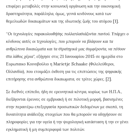
επιφέρει μεταβολές στην κοινωνική οργάνωση και την οικονομική
δραστηριότητα, παράλληλα, όμως, γεννά κινδύνους κατά των
θεμελιωδών δικαιωμάτων και της ιδιωτικής ζωής του ατόμου [1].
“
Οι τεχνολογίες παρακολουθήσης πολλαπλασιάζονται παντού. Υπάρχει ο
κίνδυνος αυτές οι τεχνολογίες, που μπορούν να βλάψουν και τα
ανθρώπινα δικαιώματα και τα στρατηγικά μας συμφέροντα, να πέσουν
στα λάθος χέρια
“, εξήγησε στις 21 Ιανουαρίου 2015 σε ημερίδα στο
Ευρωπαικο Κοινοβούλιο η Μarietje Schaake (Φιλελεύθεροι,
Ολλανδία), που ετοιμάζει έκθεση για τις επιπτώσεις της ψηφιακής
επιτήρησης στα ανθρώπινα δικαιωματα, σε τρίτες χώρες. [2].
Σε διεθνές επίπεδο, ήδη σε ερευνητικά κέντρα, κυρίως των Η.Π.Α.,
διεξάγονται έρευνες σε εμβρυακή ή σε πιλοτική μορφή, βασισμένες
στην περαιτέρω επεξεργασία προσωπικών δεδομένων με σκοπό, τη
δυνατότητα ανάδειξης στοιχείων που θα μπορούν να οδηγήσουν σε
πληροφορίες για την υγεία ή την ψυχολογική κατάσταση ή την εν γένει
εγκληματική ή μη συμπεριφορά των πολιτών.