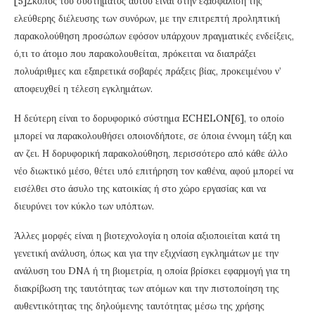
[5]Σκοπός του συστήματος αυτού είναι στην εξασφάλιση της
ελεύθερης διέλευσης των συνόρων, με την επιτρεπτή προληπτική
παρακολούθηση προσώπων εφόσον υπάρχουν πραγματικές ενδείξεις,
ό,τι το άτομο που παρακολουθείται, πρόκειται να διαπράξει
πολυάριθμες και εξαιρετικά σοβαρές πράξεις βίας, προκειμένου ν’
αποφευχθεί η τέλεση εγκλημάτων.
Η δεύτερη είναι το δορυφορικό σύστημα ECHELON[6], το οποίο
μπορεί να παρακολουθήσει οποιονδήποτε, σε όποια έννομη τάξη και
αν ζει. Η δορυφορική παρακολούθηση, περισσότερο από κάθε άλλο
νέο διωκτικό μέσο, θέτει υπό επιτήρηση τον καθένα, αφού μπορεί να
εισέλθει στο άσυλο της κατοικίας ή στο χώρο εργασίας και να
διευρύνει τον κύκλο των υπόπτων.
Άλλες μορφές είναι η βιοτεχνολογία η οποία αξιοποιείται κατά τη
γενετική ανάλυση, όπως και για την εξιχνίαση εγκλημάτων με την
ανάλυση του DNA ή τη βιομετρία, η οποία βρίσκει εφαρμογή για τη
διακρίβωση της ταυτότητας των ατόμων και την πιστοποίηση της
αυθεντικότητας της δηλούμενης ταυτότητας μέσω της χρήσης