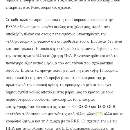
επικρατεί στις Ρωσοτουρκικές σχέσεις.
Σε κάθε άλλο σενάριο, η επίσκεψη του Τούρκου προέδρου στην
Ελλάδα δεν απέφερε κανένα όφελος στη χώρα μας, παρά μόνο
απεδείχθη πλέον και στους πεπεισμένους υποστηρικτές της
«ελληνοτουρκικής φιλίας» ότι οι προθέσεις του κ. Ερντογάν δεν είναι
και τόσο φιλικές. Η απόδειξη, εκτός από τις εμφανείς δηλώσεις και
την εκτός πρωτοκόλλου συζήτηση ΠτΔ-Ερντογάν ήρθε και από το
πανίσχυρο εξωλεκτικό μήνυμα του σουλτάνου που σχολιάστηκε
σφόδρα. Έπρεπε να πραγματοποιηθεί αυτή η επίσκεψη; Η Τουρκία
αντιμετωπίζει σημαντικά προβλήματα στο εσωτερικό της με
πρωταρχικό την συριακή κρίση, το προσφυγικό ρεύμα που έχει
δημιουργηθεί καθώς αποτελεί στις μέρες μας το κράτος με τους
περισσότερους πρόσφυγες παγκοσμίως (οι επισήμως
καταγεγραμμένοι Σύριοι ανέρχονται σε 3.320.000 και 1.000.000
επιπλέον πρόσφυγες και μετανάστες από άλλες χώρες
[2]
) αλλά και το
κουρδικό ζήτημα και τη διαμάχη με το PKK. Οι σχέσεις της με τις
ΗΠΑ και τα υπόλοιπα κράτη της Ε.Ε. συμπεριλαμβανομένης της