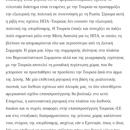
τελευταίο διάστημα είναι τεταμένες με την Τουρκία να προσαρμόζει
την εξωτερική της πολιτική σε συνεννόηση με τη Ρωσία. Σίγουρα αυτή
η ρήξη στις σχέσεις ΗΠΑ-Τουρκίας δεν ευνοούν την εξωτερική
πολιτική της υπερδύναμης. Η Τουρκία έπαιζε και συνεχίζει να παίζει
πολύ σημαντικό ρόλο στην Μέση Ανατολή για τις ΗΠΑ, οι οποίες τη
βλέπουν να απομακρύνεται όλο και περισσότερο από τη Δυτική
Συμμαχία. Η χώρα μας λόγω της συμμαχικής ιδιότητας στα πλαίσια
του Βορειοατλαντικού Συμφώνου αλλά και της γεωγραφικής εγγύτητας
με την Τουρκία αποτελεί τη μοναδική περίπτωση χώρας που θα
μπορούσε να προσπαθήσει να προσδέσει την Τουρκία ξανά στο άρμα
της Δύσης. Με μία επιθετική ρητορική στη βάση της ρεαλιστικής
σκοπιάς των διεθνών σχέσεων από πλευράς μας, το όλο υποτιθέμενο
αμερικανικό σχέδιο επαναπροσέγγισης θα βούλιαζε στο κενό.
Επομένως, η κατευναστική ρητορική στα πλαίσια του διεθνούς
δικαίου και οι συχνές αναφορές στην επαναπροσέγγιση Τουρκίας-ΕΕ
και στις ενταξιακές διαπραγματεύσεις της γείτονος χώρας καλύπτουν
τους στόχους της υπερδύναμης, ασχέτως εάν ο Ερντογάν, όπως ο ίδιος
δήλωσε επιθυμεί να συνεχίσει χτίζοντας πάνω στο θετικό κλίμα που