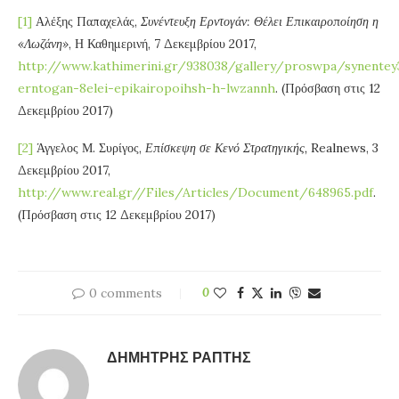
[1]
Αλέξης Παπαχελάς,
Συνέντευξη Ερντογάν: Θέλει Επικαιροποίηση η
«Λωζάνη»
, Η Καθημερινή, 7 Δεκεμβρίου 2017,
http://www.kathimerini.gr/938038/gallery/proswpa/synentey
erntogan-8elei-epikairopoihsh-h-lwzannh
. (Πρόσβαση στις 12
Δεκεμβρίου 2017)
[2]
Άγγελος Μ. Συρίγος,
Επίσκεψη σε Κενό Στρατηγικής,
Realnews, 3
Δεκεμβρίου 2017,
http://www.real.gr//Files/Articles/Document/648965.pdf
.
(Πρόσβαση στις 12 Δεκεμβρίου 2017)
0 comments
0
ΔΗΜΉΤΡΗΣ ΡΆΠΤΗΣ