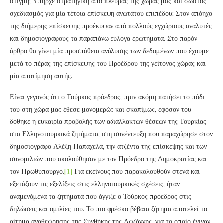
στιγμή; Υπήρχε στρατηγική από πλευράς της χώρας μας και σωστός
σχεδιασμός για μία τέτοια επίσκεψη ανωτάτου επιπέδου; Στον απόηχο
της διήμερης επίσκεψης προέκυψαν από πολλούς εγχώριους αναλυτές
και δημοσιογράφους τα παραπάνω εύλογα ερωτήματα. Στο παρόν
άρθρο θα γίνει μία προσπάθεια ανάλυσης των δεδομένων που έχουμε
μετά το πέρας της επίσκεψης του Προέδρου της γείτονος χώρας και
μία αποτίμηση αυτής.
Είναι γεγονός ότι ο Τούρκος πρόεδρος, πριν ακόμη πατήσει το πόδι
του στη χώρα μας έθεσε μονομερώς και σκοπίμως, εφόσον του
δόθηκε η ευκαιρία προβολής των αδιάλλακτων θέσεων της Τουρκίας
στα Ελληνοτουρκικά ζητήματα, στη συνέντευξη που παραχώρησε στον
δημοσιογράφο Αλέξη Παπαχελά, την ατζέντα της επίσκεψης και των
συνομιλιών που ακολούθησαν με τον Πρόεδρο της Δημοκρατίας και
τον Πρωθυπουργό.
[1]
Για εκείνους που παρακολουθούν στενά και
εξετάζουν τις εξελίξεις στις ελληνοτουρκικές σχέσεις, ήταν
αναμενόμενα τα ζητήματα που άγγιξε ο Τούρκος πρόεδρος στις
δηλώσεις και ομιλίες του. Το πιο φρέσκο βέβαια ζήτημα αποτελεί το
αίτημα αναθεώρησης της Συνθήκης της Λωζάννης, για το οποίο έγιναν