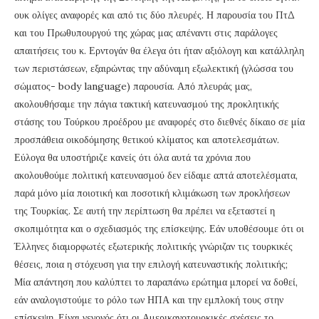
ουκ ολίγες αναφορές και από τις δύο πλευρές. Η παρουσία του ΠτΔ
και του Πρωθυπουργού της χώρας μας απέναντι στις παράλογες
απαιτήσεις του κ. Ερντογάν θα έλεγα ότι ήταν αξιόλογη και κατάλληλη
των περιστάσεων, εξαιρώντας την αδύναμη εξωλεκτική (γλώσσα του
σώματος- body language) παρουσία. Από πλευράς μας,
ακολουθήσαμε την πάγια τακτική κατευνασμού της προκλητικής
στάσης του Τούρκου προέδρου με αναφορές στο διεθνές δίκαιο σε μία
προσπάθεια οικοδόμησης θετικού κλίματος και αποτελεσμάτων.
Εύλογα θα υποστήριζε κανείς ότι όλα αυτά τα χρόνια που
ακολουθούμε πολιτική κατευνασμού δεν είδαμε απτά αποτελέσματα,
παρά μόνο μία ποιοτική και ποσοτική κλιμάκωση των προκλήσεων
της Τουρκίας. Σε αυτή την περίπτωση θα πρέπει να εξεταστεί η
σκοπιμότητα και ο σχεδιασμός της επίσκεψης. Εάν υποθέσουμε ότι οι
Έλληνες διαμορφωτές εξωτερικής πολιτικής γνώριζαν τις τουρκικές
θέσεις, ποια η στόχευση για την επιλογή κατευναστικής πολιτικής;
Μία απάντηση που καλύπτει το παραπάνω ερώτημα μπορεί να δοθεί,
εάν αναλογιστούμε το ρόλο των ΗΠΑ και την εμπλοκή τους στην
επίσκεψη. Είναι γεγονός ότι οι Αμερικανοτουρκικές σχέσεις το