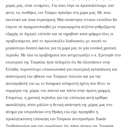
χώρας μας, είναι τεταμένες. Για ποιο λόγο να προσκαλέσουμε υπό
αυτές τις συνθήκες τον Τούρκο πρόεδρο στη χώρα μας; Με ποιο
σκεπτικό και ποια στρατηγική; Μία συνάντηση τέτοιου επιπέδου θα
έπρεπε να πραγματοποιηθεί με συγκεκριμένη ατζέντα ρυθμιζόμενη
εξαρχής σε διμερές επίπεδο και να τηρηθούν κατά γράμμα όλες οι
προβλεπόμενες από το πρωτόκολλο διαδικασίες με σκοπό το
μεγαλύτερο δυνατό όφελος για τη χώρα μας σε μία ευνοϊκή χρονική
περίοδο. Με όλα τα προβλήματα που αντιμετωπίζει ο κ. Ερντογάν στο
εσωτερικό της Τουρκίας ήταν δεδομένο ότι θα «ξεσπάσει» στην
Ελλάδα, περισσότερο επικοινωνιακά για εσωτερική κατανάλωση και
αναπτέρωση του ηθικού των Τούρκων πολιτών και για την
αυτοπροβολή του ως το δυναμικό ισλαμιστή ηγέτη που θέτει το
συμφέρον της χώρας του παντού και πάντα στην πρώτη γραμμή.
Επομένως, η χρονική περίοδος για την επίσκεψη αυτή κρίθηκε
ακατάλληλη, πόσο μάλλον η θετική απάντησή της χώρας μας στο
αίτημα για «περιοδεία» στη Θράκη ενώ είχε προηγηθεί η
προκλητικότατη επίσκεψη του Τούρκου αντιπροέδρου Χακάν
Τσαβούσογλου και ενώ γνωρίζουμε ότι πάγιο αίτημα της Τουρκίας